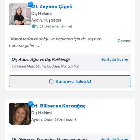
Dt. Mehmet Engin Ünver
için randevu takvimi talebi
Dt. Zeynep Çiçek
oluşturun. Size bu uzmandan randevu almanız için bir
Takvim Talebini Gönder
Diş Hekimi
takvim hazırlandığında e-posta ile bilgilendireceğiz.
Aydın
, Kuşadası
5
(
3
Değerlendirme)
E-posta Adresiniz
Kanal tedavisi dolgu ve kaplama için dr. zeynep
Devamı
hanima gittim....
Diş Adası Ağız ve Diş Polikliniği
Haritada Göster
Kişisel verilerimin işlenmesine ilişkin
Aydınlatma
Türkmen Mah. 50. Yıl Caddesi No : 27/1-2
Metni
'ni okudum ve kişisel verilerimin belirtilen
kapsamda işlenmesini kabul ediyorum.
Randevu Talep Et
Randevu Takvimi Talebi
Takvim Talebini Gönder
Dt. Zeynep Çiçek
için randevu takvimi talebi
Dt. Gülseren Karaağaç
oluşturun. Size bu uzmandan randevu almanız için bir
Diş Hekimi
takvim hazırlandığında e-posta ile bilgilendireceğiz.
Aydın
, Didim(Yenihisar)
E-posta Adresiniz
Dt. Gülseren Karaağaç Muayenehanesi
Haritada Göster