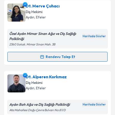
oluşturun. Size bu uzmandan randevu almanız için bir
Dt. Merve Çuhacı
takvim hazırlandığında e-posta ile bilgilendireceğiz.
Diş Hekimi
E-posta Adresiniz
Aydın
, Efeler
Özel Aydın Mimar Sinan Ağız ve Diş Sağlığı
Haritada Göster
Polikliniği
Kişisel verilerimin işlenmesine ilişkin
Aydınlatma
2360 Sokak. Mimar Sinan Mah. 3B
Metni
'ni okudum ve kişisel verilerimin belirtilen
kapsamda işlenmesini kabul ediyorum.
Randevu Talep Et
Randevu Takvimi Talebi
Takvim Talebini Gönder
Dt. Merve Çuhacı
için randevu takvimi talebi
Dt. Alperen Korkmaz
oluşturun. Size bu uzmandan randevu almanız için bir
Diş Hekimi
takvim hazırlandığında e-posta ile bilgilendireceğiz.
Aydın
, Efeler
E-posta Adresiniz
Aydın Batı Ağız ve Diş Sağlığı Polikliniği
Haritada Göster
Ata Mahallesi Doğu Çevre Bulvarı No:81/D