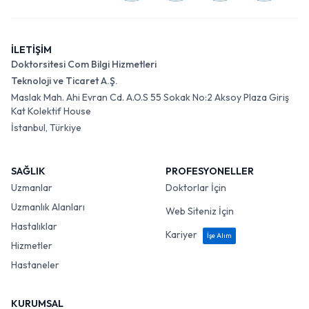
İLETİŞİM
Doktorsitesi Com Bilgi Hizmetleri
Teknoloji ve Ticaret A.Ş.
Maslak Mah. Ahi Evran Cd. A.O.S 55 Sokak No:2 Aksoy Plaza Giriş
Kat Kolektif House
İstanbul, Türkiye
SAĞLIK
PROFESYONELLER
Uzmanlar
Doktorlar İçin
Uzmanlık Alanları
Web Siteniz İçin
Hastalıklar
Kariyer
İşe Alım
Hizmetler
Hastaneler
KURUMSAL