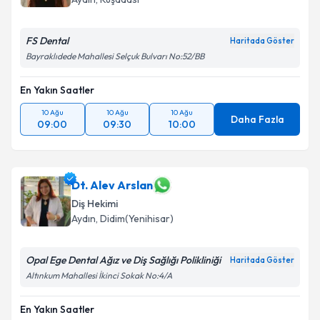
FS Dental
Haritada Göster
Bayraklıdede Mahallesi Selçuk Bulvarı No:52/BB
En Yakın Saatler
10 Ağu
10 Ağu
10 Ağu
Daha Fazla
09:00
09:30
10:00
Dt. Alev Arslan
Diş Hekimi
Aydın
, Didim(Yenihisar)
Opal Ege Dental Ağız ve Diş Sağlığı Polikliniği
Haritada Göster
Altınkum Mahallesi İkinci Sokak No:4/A
En Yakın Saatler