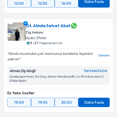
Daha Fazla
12:00
12:30
16:00
Dt. Almıla Selvet Akat
Diş Hekimi
Aydın
, Efeler
5
(
27
Değerlendirme)
Almıla hocamdan çok memnunuz kendisine teşekkür
Devamı
ederim
Almıla Diş kliniği
Haritada Göster
kardeş apartman, Kurtuluş, Adnan Menderes Blv. no:94 A blok daire:1,
Efeler/Aydın
En Yakın Saatler
19:00
19:30
20:00
Daha Fazla