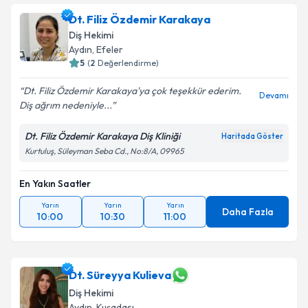
Dt. Filiz Özdemir Karakaya
Diş Hekimi
Aydın
, Efeler
5
(
2
Değerlendirme)
Dt. Filiz Özdemir Karakaya'ya çok teşekkür ederim.
Devamı
Diş ağrım nedeniyle...
Dt. Filiz Özdemir Karakaya Diş Kliniği
Haritada Göster
Kurtuluş, Süleyman Seba Cd., No:8/A, 09965
En Yakın Saatler
Yarın
Yarın
Yarın
Daha Fazla
10:00
10:30
11:00
Dt. Süreyya Kulieva
Diş Hekimi
Aydın
, Kuşadası