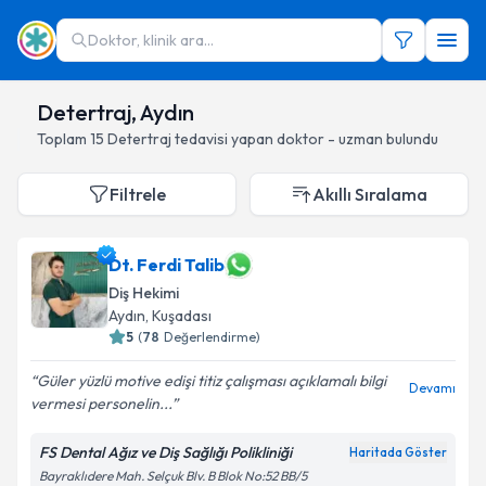
Doktor, klinik ara...
Detertraj, Aydın
Toplam
15
Detertraj
tedavisi yapan doktor - uzman bulundu
Filtrele
Akıllı Sıralama
Dt. Ferdi Talib
Diş Hekimi
Aydın
, Kuşadası
5
(
78
Değerlendirme)
Güler yüzlü motive edişi titiz çalışması açıklamalı bilgi
Devamı
vermesi personelin...
FS Dental Ağız ve Diş Sağlığı Polikliniği
Haritada Göster
Bayraklıdere Mah. Selçuk Blv. B Blok No:52 BB/5