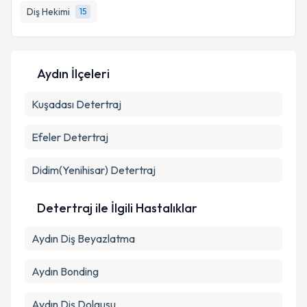
bilgilendireceğiz.
Diş Hekimi
15
E-posta Adresiniz
Aydın İlçeleri
Kuşadası
Kişisel verilerimin işlenmesine ilişkin
Detertraj
Aydınlatma
Metni
'ni okudum ve kişisel verilerimin belirtilen
kapsamda işlenmesini kabul ediyorum.
Efeler
Detertraj
Didim(Yenihisar)
Detertraj
Takvim Talebini Gönder
Detertraj ile İlgili Hastalıklar
Aydın Diş Beyazlatma
Aydın Bonding
Aydın Diş Dolgusu