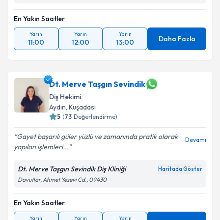
En Yakın Saatler
Yarın
Yarın
Yarın
Daha Fazla
11:00
12:00
13:00
Dt. Merve Taşgın Sevindik
Diş Hekimi
Aydın
, Kuşadası
5
(
73
Değerlendirme)
Gayet başarılı güler yüzlü ve zamanında pratik olarak
Devamı
yapılan işlemleri...
Dt. Merve Taşgın Sevindik Diş Kliniği
Haritada Göster
Davutlar, Ahmet Yesevi Cd., 09430
En Yakın Saatler
Yarın
Yarın
Yarın