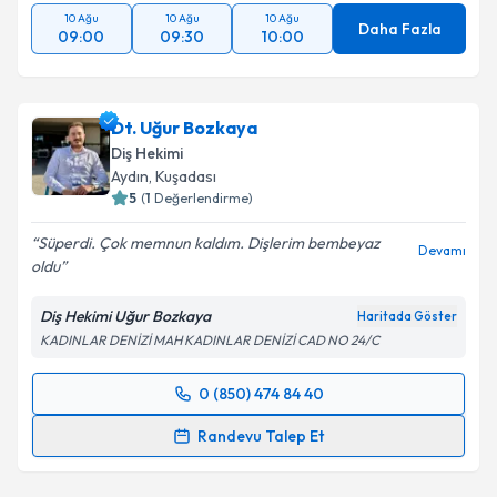
10 Ağu
10 Ağu
10 Ağu
Daha Fazla
09:00
09:30
10:00
Dt. Uğur Bozkaya
Diş Hekimi
Aydın
, Kuşadası
5
(
1
Değerlendirme)
Süperdi. Çok memnun kaldım. Dişlerim bembeyaz
Devamı
oldu
Diş Hekimi Uğur Bozkaya
Haritada Göster
KADINLAR DENİZİ MAH KADINLAR DENİZİ CAD NO 24/C
0 (850) 474 84 40
Randevu Takvimi Talebi
Randevu Talep Et
Dt. Uğur Bozkaya
için randevu takvimi talebi