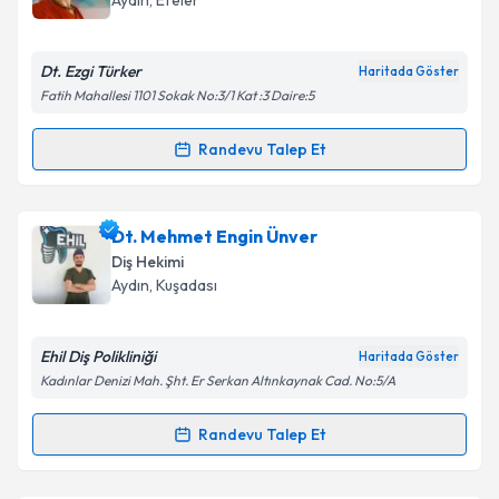
Aydın
, Efeler
E-posta Adresiniz
Dt. Ezgi Türker
Haritada Göster
Fatih Mahallesi 1101 Sokak No:3/1 Kat :3 Daire:5
Kişisel verilerimin işlenmesine ilişkin
Aydınlatma
Randevu Talep Et
Randevu Takvimi Talebi
Metni
'ni okudum ve kişisel verilerimin belirtilen
kapsamda işlenmesini kabul ediyorum.
Dt. Ezgi Türker
için randevu takvimi talebi oluşturun.
Dt. Mehmet Engin Ünver
Size bu uzmandan randevu almanız için bir takvim
Takvim Talebini Gönder
Diş Hekimi
hazırlandığında e-posta ile bilgilendireceğiz.
Aydın
, Kuşadası
E-posta Adresiniz
Ehil Diş Polikliniği
Haritada Göster
Kadınlar Denizi Mah. Şht. Er Serkan Altınkaynak Cad. No:5/A
Kişisel verilerimin işlenmesine ilişkin
Aydınlatma
Randevu Talep Et
Randevu Takvimi Talebi
Metni
'ni okudum ve kişisel verilerimin belirtilen
kapsamda işlenmesini kabul ediyorum.