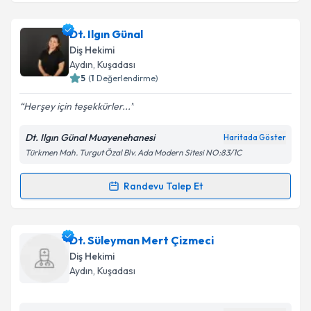
kapsamda işlenmesini kabul ediyorum.
Dt. Ezgi Türker
için randevu takvimi talebi oluşturun.
Dt. Ilgın Günal
Size bu uzmandan randevu almanız için bir takvim
Takvim Talebini Gönder
Diş Hekimi
hazırlandığında e-posta ile bilgilendireceğiz.
Aydın
, Kuşadası
5
(
1
Değerlendirme)
E-posta Adresiniz
Herşey için teşekkürler...
Dt. Ilgın Günal Muayenehanesi
Haritada Göster
Türkmen Mah. Turgut Özal Blv. Ada Modern Sitesi NO:83/1C
Kişisel verilerimin işlenmesine ilişkin
Aydınlatma
Metni
'ni okudum ve kişisel verilerimin belirtilen
kapsamda işlenmesini kabul ediyorum.
Randevu Talep Et
Randevu Takvimi Talebi
Takvim Talebini Gönder
Dt. Ilgın Günal
için randevu takvimi talebi oluşturun.
Dt. Süleyman Mert Çizmeci
Size bu uzmandan randevu almanız için bir takvim
Diş Hekimi
hazırlandığında e-posta ile bilgilendireceğiz.
Aydın
, Kuşadası
E-posta Adresiniz