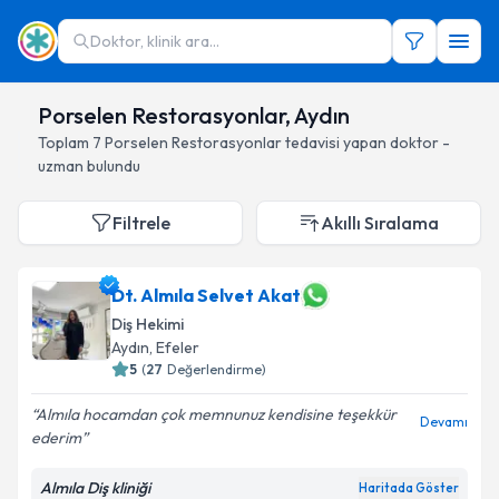
Doktor, klinik ara...
Porselen Restorasyonlar, Aydın
Toplam
7
Porselen Restorasyonlar
tedavisi yapan doktor -
uzman bulundu
Filtrele
Akıllı Sıralama
Dt. Almıla Selvet Akat
Diş Hekimi
Aydın
, Efeler
5
(
27
Değerlendirme)
Almıla hocamdan çok memnunuz kendisine teşekkür
Devamı
ederim
Almıla Diş kliniği
Haritada Göster