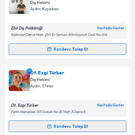
Diş Hekimi
Aydın
, Kuşadası
Ehil Diş Polikliniği
Haritada Göster
Kadınlar Denizi Mah. Şht. Er Serkan Altınkaynak Cad. No:5/A
Randevu Talep Et
Randevu Takvimi Talebi
Dt. Mehmet Engin Ünver
için randevu takvimi talebi
Dt. Ezgi Türker
oluşturun. Size bu uzmandan randevu almanız için bir
Diş Hekimi
takvim hazırlandığında e-posta ile bilgilendireceğiz.
Aydın
, Efeler
E-posta Adresiniz
Dt. Ezgi Türker
Haritada Göster
Fatih Mahallesi 1101 Sokak No:3/1 Kat :3 Daire:5
Kişisel verilerimin işlenmesine ilişkin
Aydınlatma
Randevu Talep Et
Randevu Takvimi Talebi
Metni
'ni okudum ve kişisel verilerimin belirtilen