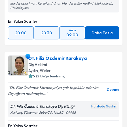
kardeş apartman, Kurtuluş, Adnan Menderes Blv. no:94 A blok daire:1,
Efeler/Aydın
En Yakın Saatler
Yarın
20:00
20:30
Daha Fazla
09:00
Dt. Filiz Özdemir Karakaya
Diş Hekimi
Aydın
, Efeler
5
(
2
Değerlendirme)
Dt. Filiz Özdemir Karakaya'ya çok teşekkür ederim.
Devamı
Diş ağrım nedeniyle...
Dt. Filiz Özdemir Karakaya Diş Kliniği
Haritada Göster
Kurtuluş, Süleyman Seba Cd., No:8/A, 09965
En Yakın Saatler