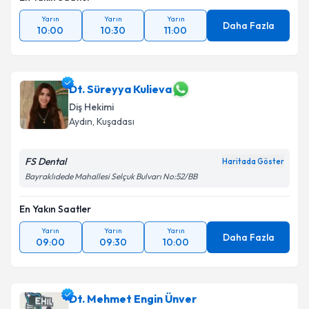
Yarın
Yarın
Yarın
Daha Fazla
10:00
10:30
11:00
Dt. Süreyya Kulieva
Diş Hekimi
Aydın
, Kuşadası
FS Dental
Haritada Göster
Bayraklıdede Mahallesi Selçuk Bulvarı No:52/BB
En Yakın Saatler
Yarın
Yarın
Yarın
Daha Fazla
09:00
09:30
10:00
Dt. Mehmet Engin Ünver