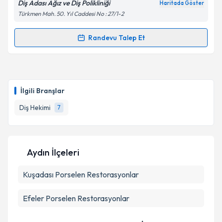
Diş Adası Ağız ve Diş Polikliniği
Haritada Göster
Türkmen Mah. 50. Yıl Caddesi No : 27/1-2
Kişisel verilerimin işlenmesine ilişkin
Aydınlatma
Randevu Talep Et
Randevu Takvimi Talebi
Metni
'ni okudum ve kişisel verilerimin belirtilen
kapsamda işlenmesini kabul ediyorum.
Dt. Süleyman Mert Çizmeci
için randevu takvimi
talebi oluşturun. Size bu uzmandan randevu almanız
Takvim Talebini Gönder
İlgili Branşlar
için bir takvim hazırlandığında e-posta ile
bilgilendireceğiz.
Diş Hekimi
7
E-posta Adresiniz
Aydın İlçeleri
Kuşadası
Kişisel verilerimin işlenmesine ilişkin
Porselen Restorasyonlar
Aydınlatma
Metni
'ni okudum ve kişisel verilerimin belirtilen
kapsamda işlenmesini kabul ediyorum.
Efeler
Porselen Restorasyonlar