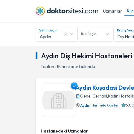
Klin
Uzmanlar
Şehir Seçin
Branş Seç
İlçe Seçin
Aydın Diş Hekimi Hastaneleri
Toplam
15
hastane bulundu.
Aydin Kuşadasi Devle
Genel Cerrahi
,
Kadın Hastalı
Aydın
Haritada Göster
5.0
(
Aydin Kuşadasi Devlet Hastanesı
Hastanedeki Uzmanlar