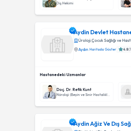
Diş Hekimi
Aydin Devlet Hastan
Üroloji
,
Çocuk Sağlığı ve Hasta
Aydın
Haritada Göster
4.8
(
Aydin Devlet Hastanesı
Hastanedeki Uzmanlar
Doç. Dr. Refik Kunt
Nöroloji (Beyin ve Sinir Hastalıkları)
Aydin Ağiz Ve Dış Sağ