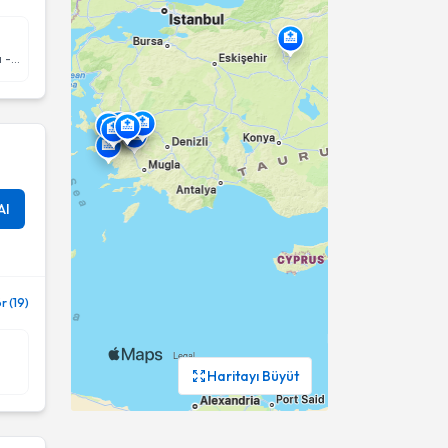
Kulak Burun Boğaz hastalıkları - KBB
Al
 (19)
Haritayı Büyüt