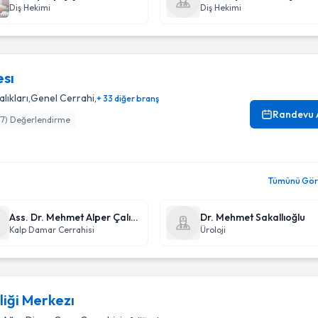
Diş Hekimi
Diş Hekimi
esı
lıkları
,
Genel Cerrahi
,
+ 33 diğer branş
Randevu 
77
) Değerlendirme
Tümünü Gör 
Ass. Dr. Mehmet Alper Çalışal
Dr. Mehmet Sakallıoğlu
Kalp Damar Cerrahisi
Üroloji
liği Merkezı