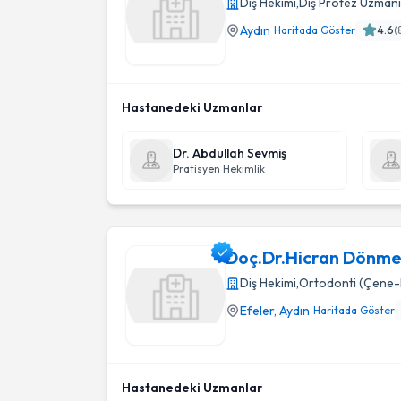
Diş Hekimi
,
Diş Protez Uzmanı
Aydın
Haritada Göster
4.6
(
Aydin Ağiz Ve Dış Sağliği Merkezı
Hastanedeki Uzmanlar
Dr. Abdullah Sevmiş
Pratisyen Hekimlik
Doç.Dr.Hicran Dönm
Diş Hekimi
,
Ortodonti (Çene-D
Efeler
,
Aydın
Haritada Göster
Doç.Dr.Hicran Dönmez Özkan Özel Muayen
Hastanedeki Uzmanlar