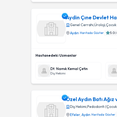
Aydin Çıne Devlet Ha
Genel Cerrahi
,
Üroloji
,
Çocuk 
Aydın
Haritada Göster
5.0
(
Aydin Çıne Devlet Hastanesı
Hastanedeki Uzmanlar
Dt. Namık Kemal Çetin
Diş Hekimi
Özel Aydın Batı Ağız ve
Diş Hekimi
,
Pedodonti (Çocuk 
Efeler
,
Aydın
Haritada Göster