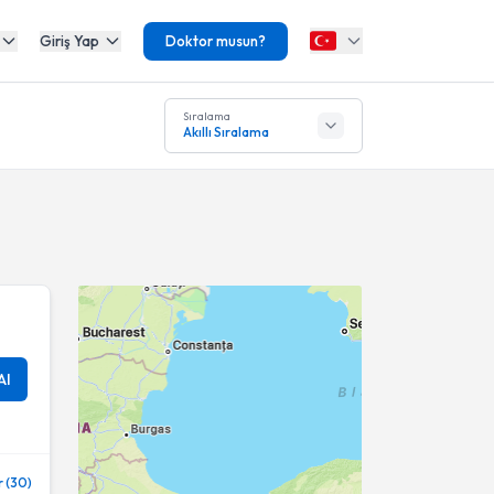
Giriş Yap
Doktor musun?
Sıralama
Akıllı Sıralama
Al
 (30)