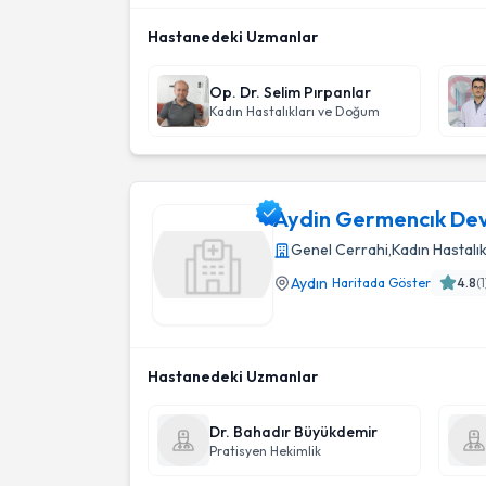
Hastanedeki Uzmanlar
Op. Dr. Selim Pırpanlar
Kadın Hastalıkları ve Doğum
Aydin Germencık Dev
Genel Cerrahi
,
Kadın Hastalı
Aydın
Haritada Göster
4.8
(
1
Aydin Germencık Devlet Hastanesı
Hastanedeki Uzmanlar
Dr. Bahadır Büyükdemir
Pratisyen Hekimlik