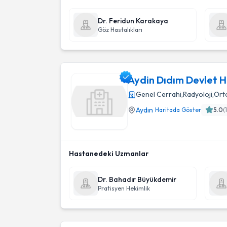
Dr. Feridun Karakaya
Göz Hastalıkları
Aydin Dıdım Devlet H
Genel Cerrahi
,
Radyoloji
,
Ort
Aydın
Haritada Göster
5.0
(
Aydin Dıdım Devlet Hast
Hastanedeki Uzmanlar
Dr. Bahadır Büyükdemir
Pratisyen Hekimlik