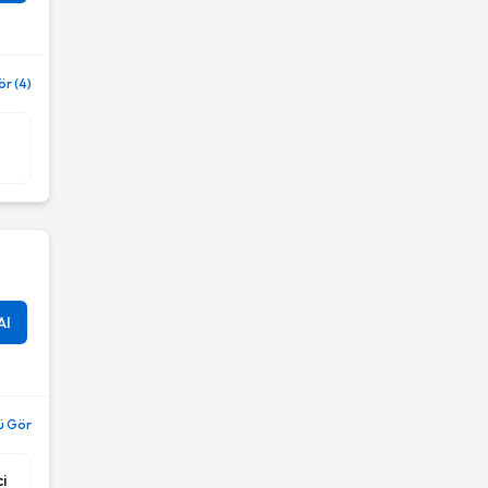
r (4)
Al
ü Gör
i