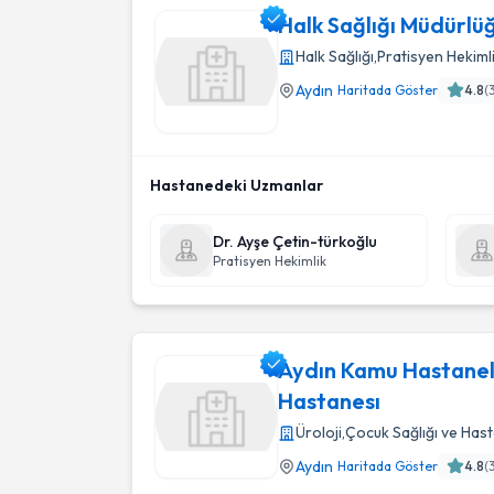
Halk Sağlığı Müdürlü
Halk Sağlığı
,
Pratisyen Hekiml
Aydın
Haritada Göster
4.8
(
Halk Sağlığı Müdürlüğü
Hastanedeki Uzmanlar
Dr. Ayşe Çetin-türkoğlu
Pratisyen Hekimlik
Aydın Kamu Hastanele
Hastanesı
Üroloji
,
Çocuk Sağlığı ve Hasta
Aydın
Haritada Göster
4.8
(
Aydın Kamu Hastaneler Bırlığı Aydın Kadın D