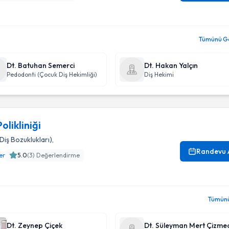
Tümünü Gö
Dt. Batuhan Semerci
Dt. Hakan Yalçın
Pedodonti (Çocuk Diş Hekimliği)
Diş Hekimi
olikliniği
iş Bozuklukları)
,
Randevu 
er
5.0
(
3
) Değerlendirme
Tümün
Dt. Zeynep Çiçek
Dt. Süleyman Mert Çizmec