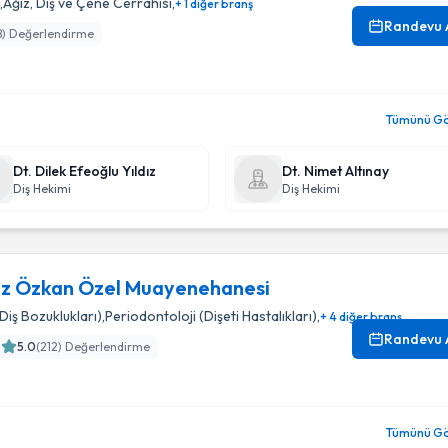
,
Ağız, Diş ve Çene Cerrahisi
,
+ 1 diğer branş
Randevu 
8
) Değerlendirme
Tümünü Gör
Dt. Dilek Efeoğlu Yıldız
Dt. Nimet Altınay
Diş Hekimi
Diş Hekimi
ez Özkan Özel Muayenehanesi
iş Bozuklukları)
,
Periodontoloji (Dişeti Hastalıkları)
,
+ 4 diğer branş
Randevu 
5.0
(
212
) Değerlendirme
ehanesi
Tümünü Gör