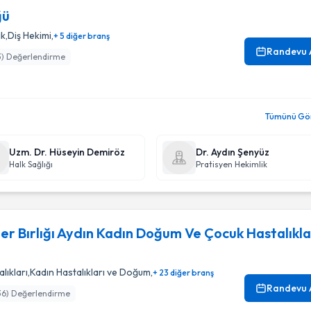
ğü
ik
,
Diş Hekimi
,
+ 5 diğer branş
Randevu 
3
) Değerlendirme
Tümünü Gör
Uzm. Dr. Hüseyin Demiröz
Dr. Aydın Şenyüz
Halk Sağlığı
Pratisyen Hekimlik
r Bırlığı Aydın Kadın Doğum Ve Çocuk Hastalıkla
lıkları
,
Kadın Hastalıkları ve Doğum
,
+ 23 diğer branş
Randevu 
36
) Değerlendirme
oğum Ve Çocuk Hastalıkları Hastanesı