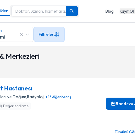
ikler
Blog
Kayıt Ol
in
Filtreler
 & Merkezleri
t Hastanesı
kları ve Doğum
,
Radyoloji
,
+ 15 diğer branş
Randevu 
6
) Değerlendirme
Tümünü Gör