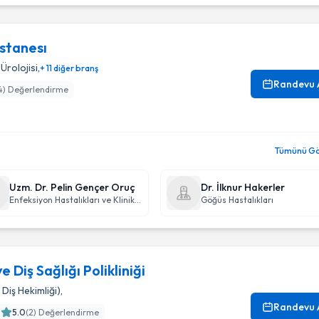
stanesı
Ürolojisi
,
+ 11 diğer branş
Randevu 
4
) Değerlendirme
Tümünü Gör
Uzm. Dr. Pelin Gençer Oruç
Dr. İlknur Hakerler
Enfeksiyon Hastalıkları ve Klinik Mikrobiyoloji
Göğüs Hastalıkları
 Diş Sağlığı Polikliniği
Diş Hekimliği)
,
Randevu 
5.0
(
2
) Değerlendirme