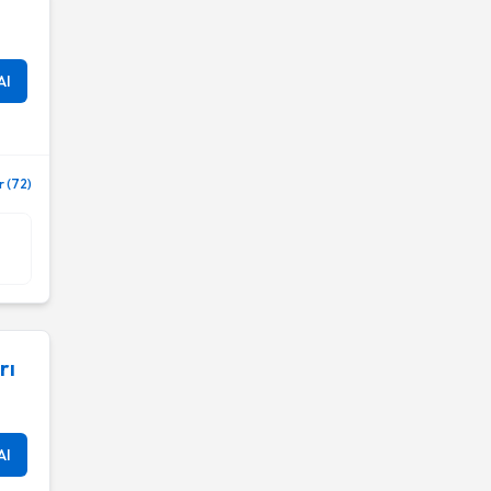
Al
 (72)
rı
Al