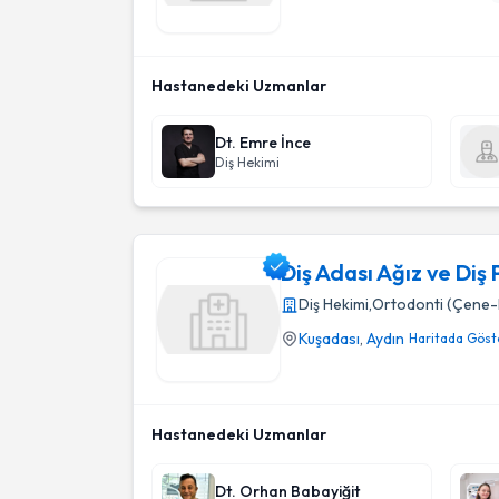
Özel Aydın Batı Ağız ve Diş Sağlığı Polikliniği
Hastanedeki Uzmanlar
Dt. Emre İnce
Diş Hekimi
Diş Adası Ağız ve Diş P
Diş Hekimi
,
Ortodonti (Çene-D
Kuşadası
,
Aydın
Haritada Göst
Diş Adası Ağız ve Diş Polikliniği
Hastanedeki Uzmanlar
Dt. Orhan Babayiğit