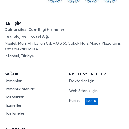
İLETİŞİM
Doktorsitesi Com Bilgi Hizmetleri
Teknoloji ve Ticaret A.Ş.
Maslak Mah. Ahi Evran Cd. A.O.S 55 Sokak No:2 Aksoy Plaza Giriş
Kat Kolektif House
İstanbul, Türkiye
SAĞLIK
PROFESYONELLER
Uzmanlar
Doktorlar İçin
Uzmanlık Alanları
Web Siteniz İçin
Hastalıklar
Kariyer
İşe Alım
Hizmetler
Hastaneler