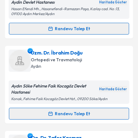
Aydin Devlet Hastanesı
Haritada Göster
Hasan Efendi Mh., Hasanefendi-Ramazan Paşa, Kızılay cad. No :13,
09100 Aydın Merkez/Aydın
Kişisel verilerimin işlenmesine ilişkin
Aydınlatma
Randevu Talep Et
Metni
'ni okudum ve kişisel verilerimin belirtilen
Randevu Takvimi Talebi
kapsamda işlenmesini kabul ediyorum.
Uzm. Dr. Hakkı Başarık
için randevu takvimi talebi
Uzm. Dr. İbrahim Doğu
Takvim Talebini Gönder
oluşturun. Size bu uzmandan randevu almanız için bir
Ortopedi ve Travmatoloji
takvim hazırlandığında e-posta ile bilgilendireceğiz.
Aydın
E-posta Adresiniz
Aydın Söke Fehime Faik Kocagöz Devlet
Haritada Göster
Hastanesi
Konak, Fehime Faik Kocagöz Devlet Hst., 09200 Söke/Aydın
Kişisel verilerimin işlenmesine ilişkin
Aydınlatma
Metni
'ni okudum ve kişisel verilerimin belirtilen
Randevu Talep Et
Randevu Takvimi Talebi
kapsamda işlenmesini kabul ediyorum.
Uzm. Dr. İbrahim Doğu
için randevu takvimi talebi
Op. Dr. Zafer Kaçmaz