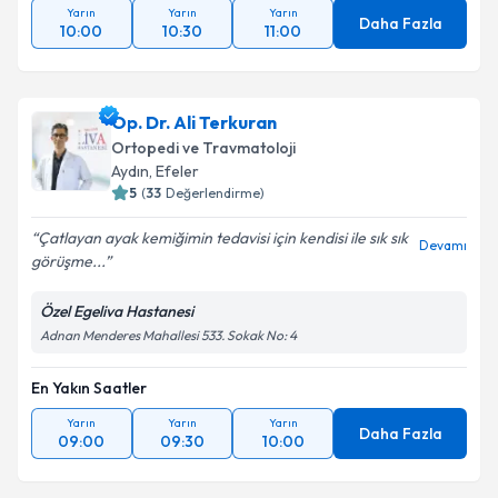
Yarın
Yarın
Yarın
Daha Fazla
10:00
10:30
11:00
Op. Dr. Ali Terkuran
Ortopedi ve Travmatoloji
Aydın
, Efeler
5
(
33
Değerlendirme)
Çatlayan ayak kemiğimin tedavisi için kendisi ile sık sık
Devamı
görüşme...
Özel Egeliva Hastanesi
Adnan Menderes Mahallesi 533. Sokak No: 4
En Yakın Saatler
Yarın
Yarın
Yarın
Daha Fazla
09:00
09:30
10:00