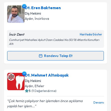
Dt. Eren Baktemen
Diş Hekimi
Aydın
, İncirliova
İncir Dent
Haritada Göster
Cumhuriyet Mahallesi Aykut Ozan Caddesi No:50/18 Atlantis Konutları
Altı
Randevu Talep Et
Randevu Takvimi Talebi
Dt. Eren Baktemen
için randevu takvimi talebi
Dt. Mehmet Altınbaşak
oluşturun. Size bu uzmandan randevu almanız için bir
Diş Hekimi
takvim hazırlandığında e-posta ile bilgilendireceğiz.
Aydın
, Efeler
5
(
1
Değerlendirme)
E-posta Adresiniz
Çok temiz çalışılıyor her işlemden önce açıklama
Devamı
yapıldı her işlem...