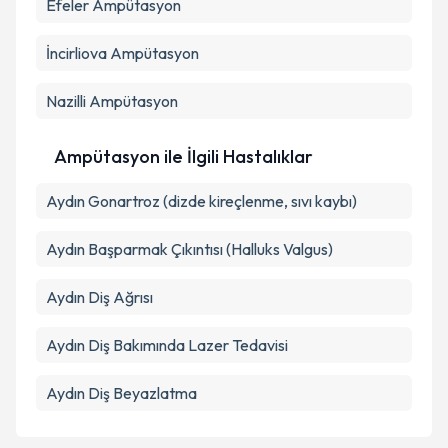
Efeler
Ampütasyon
Metni
'ni okudum ve kişisel verilerimin belirtilen
kapsamda işlenmesini kabul ediyorum.
İncirliova
Ampütasyon
Takvim Talebini Gönder
Nazilli
Ampütasyon
Ampütasyon ile İlgili Hastalıklar
Aydın Gonartroz (dizde kireçlenme, sıvı kaybı)
Aydın Başparmak Çıkıntısı (Halluks Valgus)
Aydın Diş Ağrısı
Aydın Diş Bakımında Lazer Tedavisi
Aydın Diş Beyazlatma