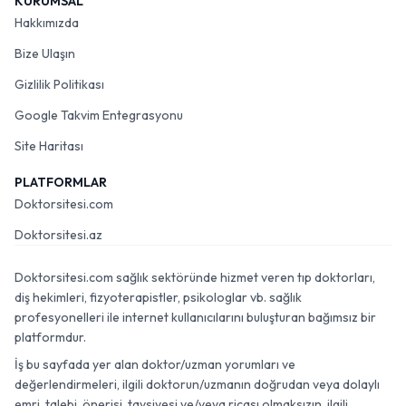
KURUMSAL
Hakkımızda
Bize Ulaşın
Gizlilik Politikası
Google Takvim Entegrasyonu
Site Haritası
PLATFORMLAR
Doktorsitesi.com
Doktorsitesi.az
Doktorsitesi.com sağlık sektöründe hizmet veren tıp doktorları,
diş hekimleri, fizyoterapistler, psikologlar vb. sağlık
profesyonelleri ile internet kullanıcılarını buluşturan bağımsız bir
platformdur.
İş bu sayfada yer alan doktor/uzman yorumları ve
değerlendirmeleri, ilgili doktorun/uzmanın doğrudan veya dolaylı
emri, talebi, önerisi, tavsiyesi ve/veya ricası olmaksızın, ilgili