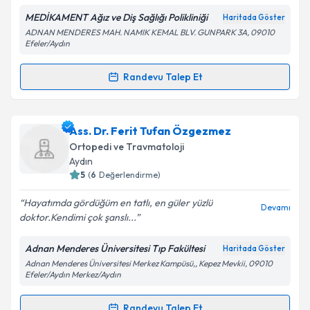
MEDİKAMENT Ağız ve Diş Sağlığı Polikliniği
Haritada Göster
Kişisel verilerimin işlenmesine ilişkin
Aydınlatma
ADNAN MENDERES MAH. NAMIK KEMAL BLV. GUNPARK 3A, 09010
Metni
'ni okudum ve kişisel verilerimin belirtilen
Efeler/Aydın
kapsamda işlenmesini kabul ediyorum.
Randevu Talep Et
Randevu Takvimi Talebi
Takvim Talebini Gönder
Dt. Mehmet Altınbaşak
için randevu takvimi talebi
Ass. Dr. Ferit Tufan Özgezmez
oluşturun. Size bu uzmandan randevu almanız için bir
Ortopedi ve Travmatoloji
takvim hazırlandığında e-posta ile bilgilendireceğiz.
Aydın
5
(
6
Değerlendirme)
E-posta Adresiniz
Hayatımda gördüğüm en tatlı, en güler yüzlü
Devamı
doktor.Kendimi çok şanslı...
Adnan Menderes Üniversitesi Tıp Fakültesi
Haritada Göster
Kişisel verilerimin işlenmesine ilişkin
Aydınlatma
Adnan Menderes Üniversitesi Merkez Kampüsü,, Kepez Mevkii, 09010
Metni
'ni okudum ve kişisel verilerimin belirtilen
Efeler/Aydın Merkez/Aydın
kapsamda işlenmesini kabul ediyorum.
Randevu Talep Et