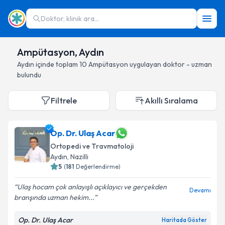
Doktor, klinik ara...
Ampütasyon, Aydın
Aydın
içinde toplam
10
Ampütasyon
uygulayan doktor - uzman
bulundu
Filtrele
Akıllı Sıralama
Op. Dr. Ulaş Acar
Ortopedi ve Travmatoloji
Aydın
, Nazilli
5
(
181
Değerlendirme)
Ulaş hocam çok anlayışlı açıklayıcı ve gerçekden
Devamı
branşında uzman hekim...
Op. Dr. Ulaş Acar
Haritada Göster