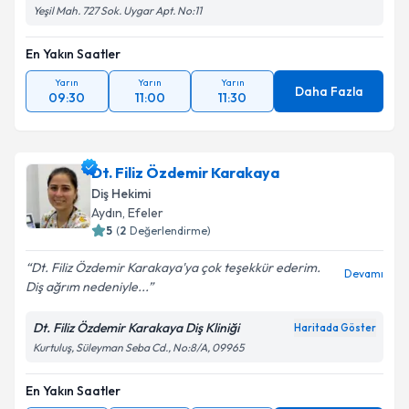
Yeşil Mah. 727 Sok. Uygar Apt. No:11
En Yakın Saatler
Yarın
Yarın
Yarın
Daha Fazla
09:30
11:00
11:30
Dt. Filiz Özdemir Karakaya
Diş Hekimi
Aydın
, Efeler
5
(
2
Değerlendirme)
Dt. Filiz Özdemir Karakaya'ya çok teşekkür ederim.
Devamı
Diş ağrım nedeniyle...
Dt. Filiz Özdemir Karakaya Diş Kliniği
Haritada Göster
Kurtuluş, Süleyman Seba Cd., No:8/A, 09965
En Yakın Saatler