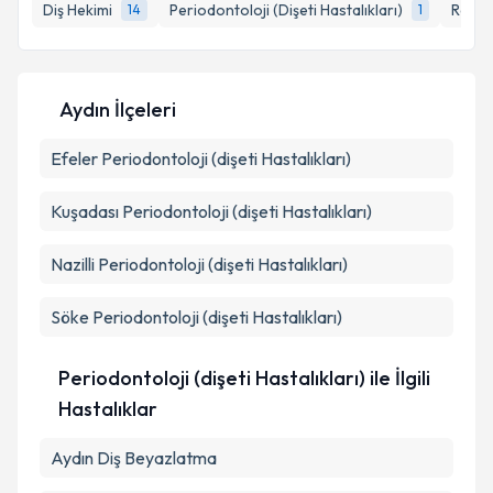
Diş Hekimi
Periodontoloji (Dişeti Hastalıkları)
Restor
14
1
E-posta Adresiniz
Aydın İlçeleri
Kişisel verilerimin işlenmesine ilişkin
Aydınlatma
Efeler
Periodontoloji (dişeti Hastalıkları)
Metni
'ni okudum ve kişisel verilerimin belirtilen
kapsamda işlenmesini kabul ediyorum.
Kuşadası
Periodontoloji (dişeti Hastalıkları)
Takvim Talebini Gönder
Nazilli
Periodontoloji (dişeti Hastalıkları)
Söke
Periodontoloji (dişeti Hastalıkları)
Periodontoloji (dişeti Hastalıkları) ile İlgili
Hastalıklar
Aydın Diş Beyazlatma