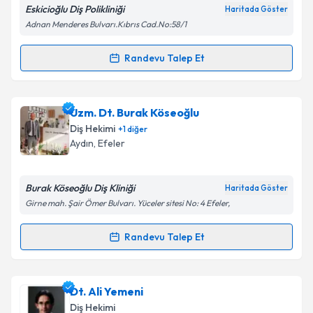
Eskicioğlu Diş Polikliniği
Haritada Göster
Kişisel verilerimin işlenmesine ilişkin
Aydınlatma
Adnan Menderes Bulvarı.Kıbrıs Cad.No:58/1
Metni
'ni okudum ve kişisel verilerimin belirtilen
kapsamda işlenmesini kabul ediyorum.
Randevu Talep Et
Randevu Takvimi Talebi
Takvim Talebini Gönder
Dr. Dt. Günhan Eskicioğlu
için randevu takvimi
Uzm. Dt. Burak Köseoğlu
talebi oluşturun. Size bu uzmandan randevu almanız
Diş Hekimi
+
1
diğer
için bir takvim hazırlandığında e-posta ile
Aydın
, Efeler
bilgilendireceğiz.
E-posta Adresiniz
Burak Köseoğlu Diş Kliniği
Haritada Göster
Girne mah. Şair Ömer Bulvarı. Yüceler sitesi No: 4 Efeler,
Randevu Talep Et
Randevu Takvimi Talebi
Kişisel verilerimin işlenmesine ilişkin
Aydınlatma
Metni
'ni okudum ve kişisel verilerimin belirtilen
kapsamda işlenmesini kabul ediyorum.
Uzm. Dt. Burak Köseoğlu
için randevu takvimi talebi
Dt. Ali Yemeni
oluşturun. Size bu uzmandan randevu almanız için bir
Diş Hekimi