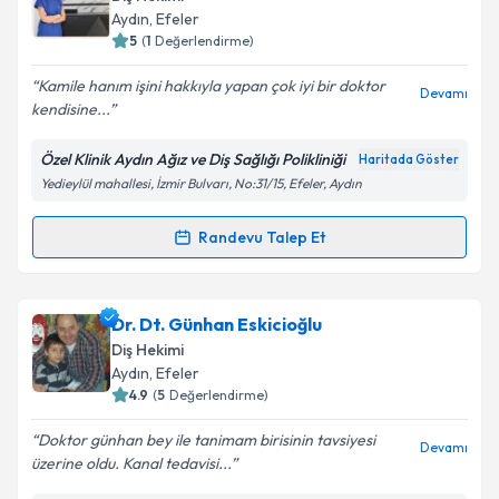
takvim hazırlandığında e-posta ile bilgilendireceğiz.
Aydın
, Efeler
5
(
1
Değerlendirme)
E-posta Adresiniz
Kamile hanım işini hakkıyla yapan çok iyi bir doktor
Devamı
kendisine...
Özel Klinik Aydın Ağız ve Diş Sağlığı Polikliniği
Haritada Göster
Kişisel verilerimin işlenmesine ilişkin
Aydınlatma
Yedieylül mahallesi, İzmir Bulvarı, No:31/15, Efeler, Aydın
Metni
'ni okudum ve kişisel verilerimin belirtilen
kapsamda işlenmesini kabul ediyorum.
Randevu Talep Et
Randevu Takvimi Talebi
Takvim Talebini Gönder
Dt. Kamile Çırpan
için randevu takvimi talebi
Dr. Dt. Günhan Eskicioğlu
oluşturun. Size bu uzmandan randevu almanız için bir
Diş Hekimi
takvim hazırlandığında e-posta ile bilgilendireceğiz.
Aydın
, Efeler
4.9
(
5
Değerlendirme)
E-posta Adresiniz
Doktor günhan bey ile tanimam birisinin tavsiyesi
Devamı
üzerine oldu. Kanal tedavisi...