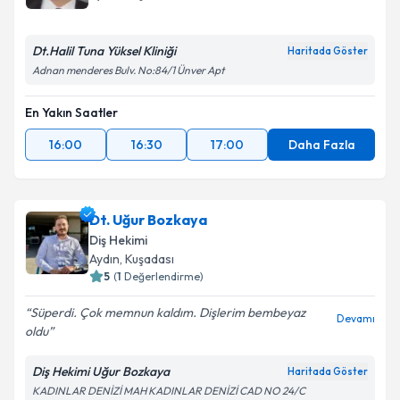
Dt.Halil Tuna Yüksel Kliniği
Haritada Göster
Adnan menderes Bulv. No:84/1 Ünver Apt
En Yakın Saatler
16:00
16:30
17:00
Daha Fazla
Dt. Uğur Bozkaya
Diş Hekimi
Aydın
, Kuşadası
5
(
1
Değerlendirme)
Süperdi. Çok memnun kaldım. Dişlerim bembeyaz
Devamı
oldu
Diş Hekimi Uğur Bozkaya
Haritada Göster
KADINLAR DENİZİ MAH KADINLAR DENİZİ CAD NO 24/C