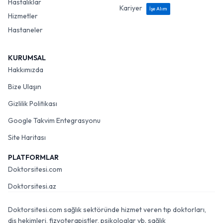
Hastalıklar
Kariyer
İşe Alım
Hizmetler
Hastaneler
KURUMSAL
Hakkımızda
Bize Ulaşın
Gizlilik Politikası
Google Takvim Entegrasyonu
Site Haritası
PLATFORMLAR
Doktorsitesi.com
Doktorsitesi.az
Doktorsitesi.com sağlık sektöründe hizmet veren tıp doktorları,
diş hekimleri, fizyoterapistler, psikologlar vb. sağlık