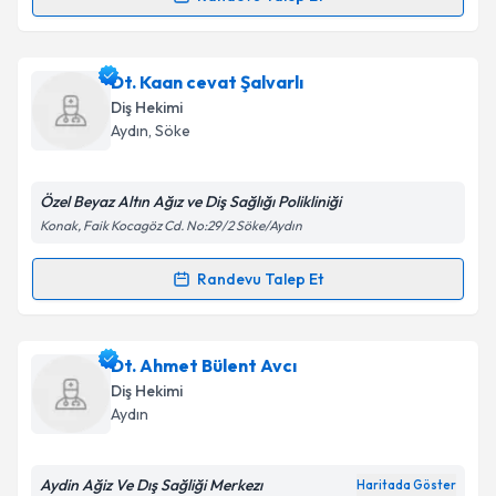
Randevu Takvimi Talebi
Takvim Talebini Gönder
Dt. Ilgın Günal
için randevu takvimi talebi oluşturun.
Dt. Kaan cevat Şalvarlı
Size bu uzmandan randevu almanız için bir takvim
Diş Hekimi
hazırlandığında e-posta ile bilgilendireceğiz.
Aydın
, Söke
E-posta Adresiniz
Özel Beyaz Altın Ağız ve Diş Sağlığı Polikliniği
Konak, Faik Kocagöz Cd. No:29/2 Söke/Aydın
Kişisel verilerimin işlenmesine ilişkin
Aydınlatma
Randevu Talep Et
Randevu Takvimi Talebi
Metni
'ni okudum ve kişisel verilerimin belirtilen
kapsamda işlenmesini kabul ediyorum.
Dt. Kaan cevat Şalvarlı
için randevu takvimi talebi
Dt. Ahmet Bülent Avcı
oluşturun. Size bu uzmandan randevu almanız için bir
Takvim Talebini Gönder
Diş Hekimi
takvim hazırlandığında e-posta ile bilgilendireceğiz.
Aydın
E-posta Adresiniz
Aydin Ağiz Ve Dış Sağliği Merkezı
Haritada Göster