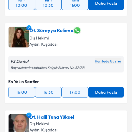
Yarın
Yarın
Yarın
Daha Fazla
10:00
10:30
11:00
Dt. Süreyya Kulieva
Diş Hekimi
Aydın
, Kuşadası
FS Dental
Haritada Göster
Bayraklıdede Mahallesi Selçuk Bulvarı No:52/BB
En Yakın Saatler
16:00
16:30
17:00
Daha Fazla
Dt. Halil Tuna Yüksel
Diş Hekimi
Aydın
, Kuşadası