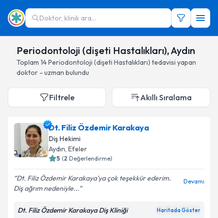
Doktor, klinik ara...
Periodontoloji (dişeti Hastalıkları), Aydın
Toplam
14
Periodontoloji (dişeti Hastalıkları)
tedavisi yapan
doktor - uzman bulundu
Filtrele
Akıllı Sıralama
Dt. Filiz Özdemir Karakaya
Diş Hekimi
Aydın
, Efeler
5
(
2
Değerlendirme)
Dt. Filiz Özdemir Karakaya'ya çok teşekkür ederim.
Devamı
Diş ağrım nedeniyle...
Dt. Filiz Özdemir Karakaya Diş Kliniği
Haritada Göster