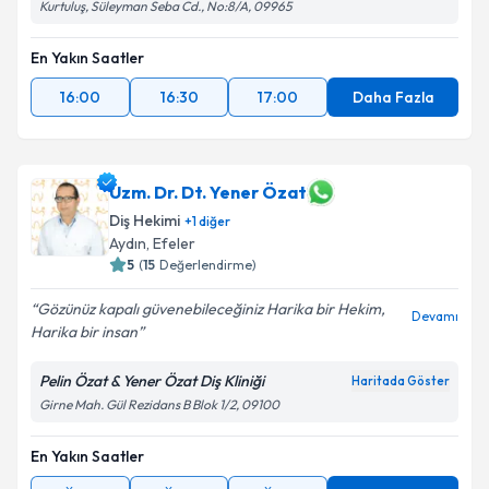
Kurtuluş, Süleyman Seba Cd., No:8/A, 09965
En Yakın Saatler
16:00
16:30
17:00
Daha Fazla
Uzm. Dr. Dt. Yener Özat
Diş Hekimi
+
1
diğer
Aydın
, Efeler
5
(
15
Değerlendirme)
Gözünüz kapalı güvenebileceğiniz Harika bir Hekim,
Devamı
Harika bir insan
Pelin Özat & Yener Özat Diş Kliniği
Haritada Göster
Girne Mah. Gül Rezidans B Blok 1/2, 09100
En Yakın Saatler