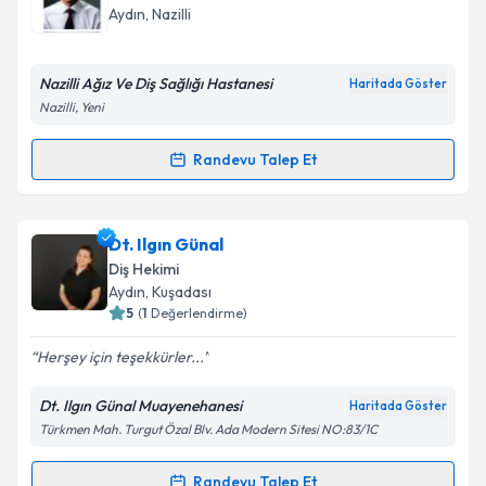
takvim hazırlandığında e-posta ile bilgilendireceğiz.
Takvim Talebini Gönder
Aydın
, Nazilli
E-posta Adresiniz
Nazilli Ağız Ve Diş Sağlığı Hastanesi
Haritada Göster
Nazilli, Yeni
Kişisel verilerimin işlenmesine ilişkin
Aydınlatma
Randevu Talep Et
Randevu Takvimi Talebi
Metni
'ni okudum ve kişisel verilerimin belirtilen
kapsamda işlenmesini kabul ediyorum.
Dt. Ali Yemeni
için randevu takvimi talebi oluşturun.
Dt. Ilgın Günal
Size bu uzmandan randevu almanız için bir takvim
Takvim Talebini Gönder
Diş Hekimi
hazırlandığında e-posta ile bilgilendireceğiz.
Aydın
, Kuşadası
5
(
1
Değerlendirme)
E-posta Adresiniz
Herşey için teşekkürler...
Dt. Ilgın Günal Muayenehanesi
Haritada Göster
Türkmen Mah. Turgut Özal Blv. Ada Modern Sitesi NO:83/1C
Kişisel verilerimin işlenmesine ilişkin
Aydınlatma
Metni
'ni okudum ve kişisel verilerimin belirtilen
kapsamda işlenmesini kabul ediyorum.
Randevu Talep Et