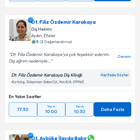
Dt. Filiz Özdemir Karakaya
Diş Hekimi
Aydın
, Efeler
5
(
2
Değerlendirme)
Dt. Filiz Özdemir Karakaya'ya çok teşekkür ederim.
Devamı
Diş ağrım nedeniyle...
Dt. Filiz Özdemir Karakaya Diş Kliniği
Haritada Göster
Kurtuluş, Süleyman Seba Cd., No:8/A, 09965
En Yakın Saatler
Yarın
Yarın
17:30
Daha Fazla
10:00
10:30
Dt. Aybüke İlayda Bakır