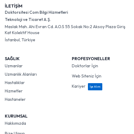
İLETİŞİM
Doktorsitesi Com Bilgi Hizmetleri
Teknoloji ve Ticaret A.Ş.
Maslak Mah. Ahi Evran Cd. A.O.S 55 Sokak No:2 Aksoy Plaza Giriş
Kat Kolektif House
İstanbul, Türkiye
SAĞLIK
PROFESYONELLER
Uzmanlar
Doktorlar İçin
Uzmanlık Alanları
Web Siteniz İçin
Hastalıklar
Kariyer
İşe Alım
Hizmetler
Hastaneler
KURUMSAL
Hakkımızda
Bize Ulaşın