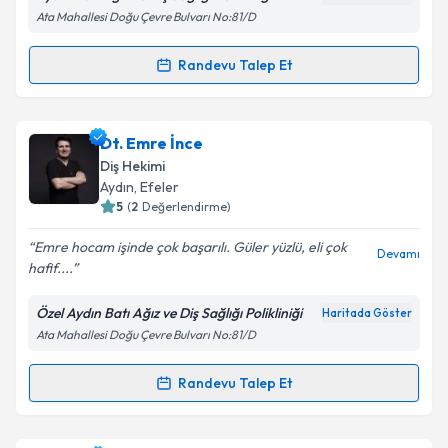
Ata Mahallesi Doğu Çevre Bulvarı No:81/D
Kişisel verilerimin işlenmesine ilişkin
Aydınlatma
Randevu Talep Et
Randevu Takvimi Talebi
Metni
'ni okudum ve kişisel verilerimin belirtilen
kapsamda işlenmesini kabul ediyorum.
Dt. Alperen Korkmaz
için randevu takvimi talebi
Dt. Emre İnce
oluşturun. Size bu uzmandan randevu almanız için bir
Takvim Talebini Gönder
Diş Hekimi
takvim hazırlandığında e-posta ile bilgilendireceğiz.
Aydın
, Efeler
5
(
2
Değerlendirme)
E-posta Adresiniz
Emre hocam işinde çok başarılı. Güler yüzlü, eli çok
Devamı
hafif....
Özel Aydın Batı Ağız ve Diş Sağlığı Polikliniği
Haritada Göster
Kişisel verilerimin işlenmesine ilişkin
Aydınlatma
Ata Mahallesi Doğu Çevre Bulvarı No:81/D
Metni
'ni okudum ve kişisel verilerimin belirtilen
kapsamda işlenmesini kabul ediyorum.
Randevu Talep Et
Randevu Takvimi Talebi
Takvim Talebini Gönder