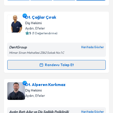
Dt. Çağlar Çırak
Diş Hekimi
Aydın
, Efeler
5
(
1
Değerlendirme)
DentGroup
Haritada Göster
Mimar Sinan Mahallesi 2362 Sokak No:1 C
Randevu Talep Et
Randevu Takvimi Talebi
Dt. Çağlar Çırak
için randevu takvimi talebi
Dt. Alperen Korkmaz
oluşturun. Size bu uzmandan randevu almanız için bir
Diş Hekimi
takvim hazırlandığında e-posta ile bilgilendireceğiz.
Aydın
, Efeler
E-posta Adresiniz
Aydın Batı Ağız ve Diş Sağlığı Polikliniği
Haritada Göster