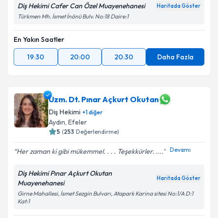
Diş Hekimi Cafer Can Özel Muayenehanesi
Haritada Göster
Türkmen Mh. İsmet İnönü Bulv. No:18 Daire:1
En Yakın Saatler
19:30
20:00
20:30
Daha Fazla
Uzm. Dt. Pınar Açkurt Okutan
Diş Hekimi
+
1
diğer
Aydın
, Efeler
5
(
253
Değerlendirme)
Devamı
Her zaman ki gibi mükemmel. . . . Teşekkürler. ....
Diş Hekimi Pınar Açkurt Okutan
Haritada Göster
Muayenehanesi
Girne Mahallesi, İsmet Sezgin Bulvarı, Atapark Karina sitesi No:1/A D:1
Kat:1