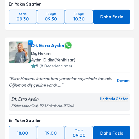
En Yakın Saatler
Yarın
12 Ağu
12 Ağu
Daha Fazla
09:30
09:30
10:30
Dt. Esra Aydın
Diş Hekimi
Aydın
, Didim(Yenihisar)
5
(
9
Değerlendirme)
Esra Hocamı internetten yorumlar sayesinde tanıdık.
Devamı
Oğlumun diş çekimi vardı....
Dt. Esra Aydın
Haritada Göster
Efeler Mahallesi, 1381 Sokak No:137/AA
En Yakın Saatler
Yarın
18:00
19:00
Daha Fazla
09:00