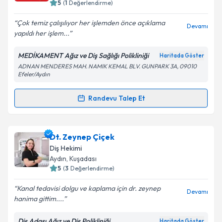
5
(
1
Değerlendirme)
E-posta Adresiniz
Çok temiz çalışılıyor her işlemden önce açıklama
Devamı
yapıldı her işlem...
MEDİKAMENT Ağız ve Diş Sağlığı Polikliniği
Haritada Göster
Kişisel verilerimin işlenmesine ilişkin
Aydınlatma
ADNAN MENDERES MAH. NAMIK KEMAL BLV. GUNPARK 3A, 09010
Metni
'ni okudum ve kişisel verilerimin belirtilen
Efeler/Aydın
kapsamda işlenmesini kabul ediyorum.
Randevu Talep Et
Randevu Takvimi Talebi
Takvim Talebini Gönder
Dt. Mehmet Altınbaşak
için randevu takvimi talebi
Dt. Zeynep Çiçek
oluşturun. Size bu uzmandan randevu almanız için bir
Diş Hekimi
takvim hazırlandığında e-posta ile bilgilendireceğiz.
Aydın
, Kuşadası
5
(
3
Değerlendirme)
E-posta Adresiniz
Kanal tedavisi dolgu ve kaplama için dr. zeynep
Devamı
hanima gittim....
Diş Adası Ağız ve Diş Polikliniği
Haritada Göster