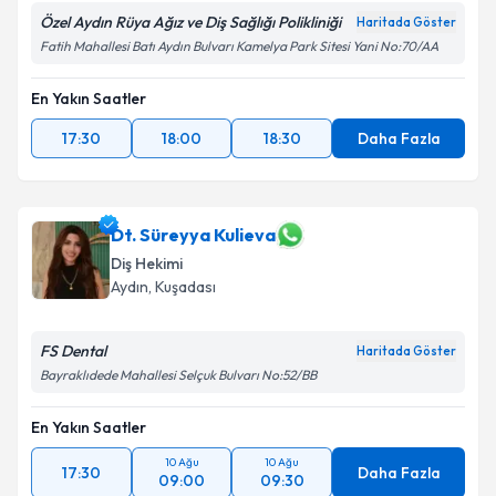
Özel Aydın Rüya Ağız ve Diş Sağlığı Polikliniği
Haritada Göster
Fatih Mahallesi Batı Aydın Bulvarı Kamelya Park Sitesi Yani No:70/AA
En Yakın Saatler
17:30
18:00
18:30
Daha Fazla
Dt. Süreyya Kulieva
Diş Hekimi
Aydın
, Kuşadası
FS Dental
Haritada Göster
Bayraklıdede Mahallesi Selçuk Bulvarı No:52/BB
En Yakın Saatler
10 Ağu
10 Ağu
17:30
Daha Fazla
09:00
09:30