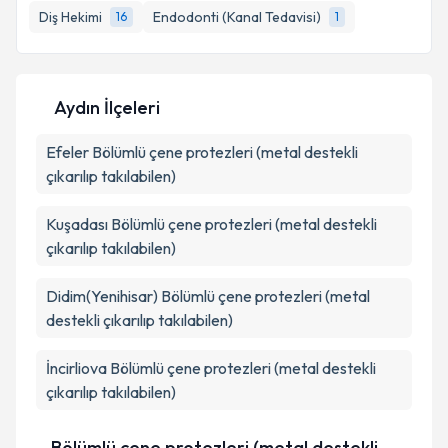
bilgilendireceğiz.
Diş Hekimi
Endodonti (Kanal Tedavisi)
16
1
E-posta Adresiniz
Aydın İlçeleri
Efeler
Bölümlü çene protezleri (metal destekli
Kişisel verilerimin işlenmesine ilişkin
Aydınlatma
Metni
'ni okudum ve kişisel verilerimin belirtilen
çıkarılıp takılabilen)
kapsamda işlenmesini kabul ediyorum.
Kuşadası
Bölümlü çene protezleri (metal destekli
çıkarılıp takılabilen)
Takvim Talebini Gönder
Didim(Yenihisar)
Bölümlü çene protezleri (metal
destekli çıkarılıp takılabilen)
İncirliova
Bölümlü çene protezleri (metal destekli
çıkarılıp takılabilen)
Bölümlü çene protezleri (metal destekli