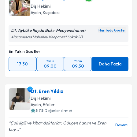
Diş Hekimi
Aydın
, Kuşadası
Dt. Aybüke İlayda Bakır Muayenehanesi
Haritada Göster
Alacamescid Mahallesi Kooparatif Sokak 2/1
En Yakın Saatler
Yarın
Yarın
17:30
Daha Fazla
09:00
09:30
Dt. Eren Yıldız
Diş Hekimi
Aydın
, Efeler
5
(
15
Değerlendirme)
Çok ilgili ve kibar doktorlar. Gökçen hanım ve Eren
Devamı
bey...