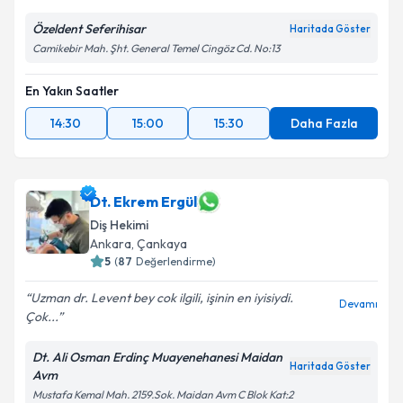
Özeldent Seferihisar
Haritada Göster
Camikebir Mah. Şht. General Temel Cingöz Cd. No:13
En Yakın Saatler
14:30
15:00
15:30
Daha Fazla
Dt. Ekrem Ergül
Diş Hekimi
Ankara
,
Çankaya
5
(
87
Değerlendirme)
Uzman dr. Levent bey cok ilgili, işinin en iyisiydi.
Devamı
Çok...
Dt. Ali Osman Erdinç Muayenehanesi Maidan
Haritada Göster
Avm
Mustafa Kemal Mah. 2159.Sok. Maidan Avm C Blok Kat:2