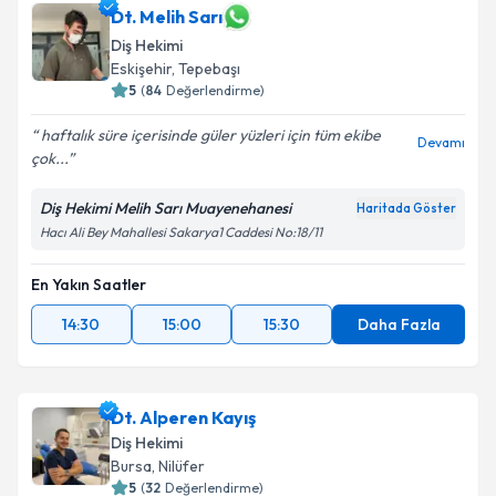
Dt. Melih Sarı
Diş Hekimi
Eskişehir
,
Tepebaşı
5
(
84
Değerlendirme)
haftalık süre içerisinde güler yüzleri için tüm ekibe
Devamı
çok...
Diş Hekimi Melih Sarı Muayenehanesi
Haritada Göster
Hacı Ali Bey Mahallesi Sakarya1 Caddesi No:18/11
En Yakın Saatler
14:30
15:00
15:30
Daha Fazla
Dt. Alperen Kayış
Diş Hekimi
Bursa
,
Nilüfer
5
(
32
Değerlendirme)