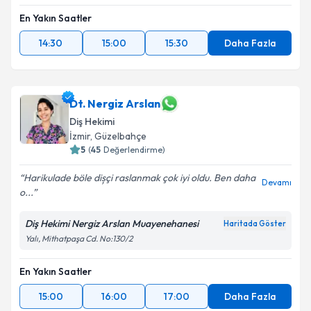
En Yakın Saatler
14:30
15:00
15:30
Daha Fazla
Dt. Nergiz Arslan
Diş Hekimi
İzmir
,
Güzelbahçe
5
(
45
Değerlendirme)
Harikulade böle dișçi raslanmak çok iyi oldu. Ben daha
Devamı
o...
Diş Hekimi Nergiz Arslan Muayenehanesi
Haritada Göster
Yalı, Mithatpaşa Cd. No:130/2
En Yakın Saatler
15:00
16:00
17:00
Daha Fazla