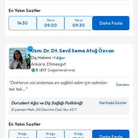
En Yakın Saatler
Yarın
Yarın
14:30
Daha Fazla
09:00
09:30
Uzm. Dr. Dt. Sevil Sema Atuğ Özcan
Diş Hekimi
+
1
diğer
Ankara
,
Etimesgut
5
(
817
Değerlendirme)
Doktorun sizi anlaması en sağlıklı adım için adımları
Devamı
tek tek...
Durudent Ağız ve Diş Sağlığı Polikliniği
Haritada Göster
Eryaman Mah. Dil Devrimi Cad. No: 41/7
En Yakın Saatler
19 Ağu
19 Ağu
19 Ağu
Daha Fazla