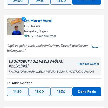
09:00
09:15
13:00
Dt. Murat Vural
Diş Hekimi
Nevşehir
,
Ürgüp
5
(
9
Değerlendirme)
Ilgili ve guler yuzlu yaklasimlari var. Duyarli disciler zor
Devamı
bulunuyor...
ÜRGÜPDENT AĞIZ VE DİŞ SAĞLIĞI
Haritada Göster
POLİKLİNİĞİ
KAVAKLIÖNÜ MAHALLESİ ATATÜRK BULVARI NO:77 İÇ KAPI NO:5
En Yakın Saatler
14:30
15:00
15:30
Daha Fazla