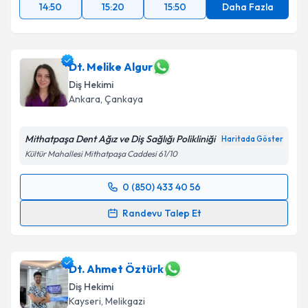
14:50
15:20
15:50
Daha Fazla
Dt. Melike Algur
Diş Hekimi
Ankara
,
Çankaya
Mithatpaşa Dent Ağız ve Diş Sağlığı Polikliniği
Haritada Göster
Kültür Mahallesi Mithatpaşa Caddesi 61/10
0 (850) 433 40 56
Randevu Takvimi Talebi
Randevu Talep Et
Dt. Melike Algur
için randevu takvimi talebi oluşturun.
Size bu uzmandan randevu almanız için bir takvim
hazırlandığında e-posta ile bilgilendireceğiz.
Dt. Ahmet Öztürk
Diş Hekimi
E-posta Adresiniz
Kayseri
,
Melikgazi