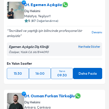
Dt. Egemen Açıkgöz
Diş Hekimi
Malatya
,
Yeşilyurt
5
(
87
Değerlendirme)
Tecrübeli ve yaptığı işin bilincinde profesyonel bir
Devamı
anlayizla
Egemen Açıkgöz Diş Kliniği
Haritada Göster
Özalper, Yüzük Cd. 66/B 44090
En Yakın Saatler
Yarın
15:30
16:00
Daha Fazla
09:30
Dt. Osman Furkan Türkoğlu
Diş Hekimi
Ankara
,
Çankaya