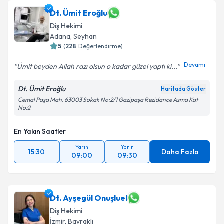
Dt. Ümit Eroğlu
Diş Hekimi
Adana
,
Seyhan
5
(
228
Değerlendirme)
Devamı
Ümit beyden Allah razı olsun o kadar güzel yaptı ki...
Dt. Ümit Eroğlu
Haritada Göster
Cemal Paşa Mah. 63003 Sokak No:2/1 Gazipaşa Rezidance Asma Kat
No:2
En Yakın Saatler
Yarın
Yarın
15:30
Daha Fazla
09:00
09:30
Dt. Ayşegül Onuşluel
Diş Hekimi
İzmir
,
Bayraklı