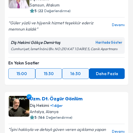
Samsun
,
Atakum
5
(
22
Değerlendirme)
Güler yüzlü ve hijyenik hizmet teşekkür ederiz
Devamı
memnun kaldık
Diş Hekimi Gökçe Demirtaş
Haritada Göster
Cumhuriyet, İsmet İnönü Blv. NO:210 KAT 1 DAİRE 5, Canik Apartmanı
En Yakın Saatler
15:00
15:30
16:30
Daha Fazla
Uzm. Dt. Özgür Gönlüm
Diş Hekimi
+
1
diğer
Antalya
,
Alanya
5
(
166
Değerlendirme)
İşini hakkıyla ve detaylı güven veren açıklama yapan
Devamı