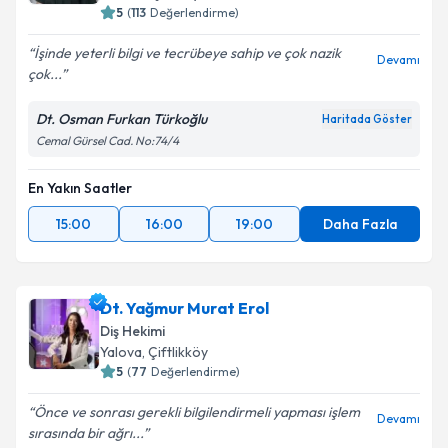
5
(
113
Değerlendirme)
İşinde yeterli bilgi ve tecrübeye sahip ve çok nazik
Devamı
çok...
Dt. Osman Furkan Türkoğlu
Haritada Göster
Cemal Gürsel Cad. No:74/4
En Yakın Saatler
15:00
16:00
19:00
Daha Fazla
Dt. Yağmur Murat Erol
Diş Hekimi
Yalova
,
Çiftlikköy
5
(
77
Değerlendirme)
Önce ve sonrası gerekli bilgilendirmeli yapması işlem
Devamı
sırasında bir ağrı...