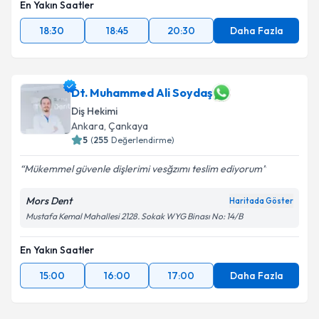
En Yakın Saatler
18:30
18:45
20:30
Daha Fazla
Dt. Muhammed Ali Soydaş
Diş Hekimi
Ankara
,
Çankaya
5
(
255
Değerlendirme)
Mükemmel güvenle dişlerimi vesğzımı teslim ediyorum
Mors Dent
Haritada Göster
Mustafa Kemal Mahallesi 2128. Sokak WYG Binası No: 14/B
En Yakın Saatler
15:00
16:00
17:00
Daha Fazla