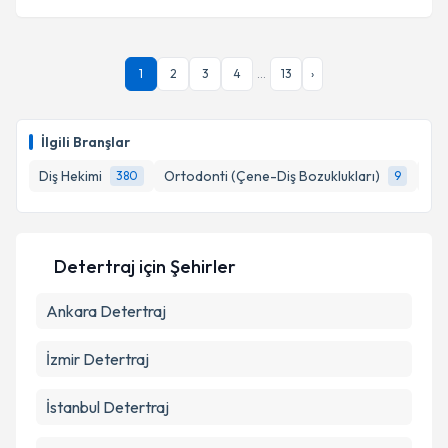
1
2
3
4
...
13
›
İlgili Branşlar
Diş Hekimi
Ortodonti (Çene-Diş Bozuklukları)
End
380
9
Detertraj
için Şehirler
Ankara
Detertraj
İzmir
Detertraj
İstanbul
Detertraj