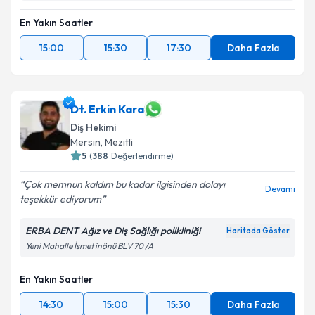
En Yakın Saatler
15:00
15:30
17:30
Daha Fazla
Dt. Erkin Kara
Diş Hekimi
Mersin
,
Mezitli
5
(
388
Değerlendirme)
Çok memnun kaldım bu kadar ilgisinden dolayı
Devamı
teşekkür ediyorum
ERBA DENT Ağız ve Diş Sağlığı polikliniği
Haritada Göster
Yeni Mahalle İsmet inönü BLV 70 /A
En Yakın Saatler
14:30
15:00
15:30
Daha Fazla