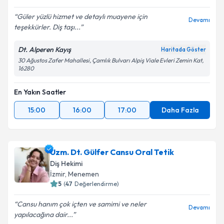
Güler yüzlü hizmet ve detaylı muayene için
Devamı
teşekkürler. Diş taşı...
Dt. Alperen Kayış
Haritada Göster
30 Ağustos Zafer Mahallesi, Çamlık Bulvarı Alpiş Viale Evleri Zemin Kat,
16280
En Yakın Saatler
15:00
16:00
17:00
Daha Fazla
Uzm. Dt. Gülfer Cansu Oral Tetik
Diş Hekimi
İzmir
,
Menemen
5
(
47
Değerlendirme)
Cansu hanım çok içten ve samimi ve neler
Devamı
yapılacağına dair...