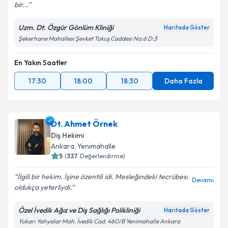
bir...
Uzm. Dt. Özgür Gönlüm Kliniği
Haritada Göster
Şekerhane Mahallesi Şevket Tokuş Caddesi No:6 D:3
En Yakın Saatler
17:30
18:00
18:30
Daha Fazla
Dt. Ahmet Örnek
Diş Hekimi
Ankara
,
Yenimahalle
5
(
337
Değerlendirme)
İlgili bir hekim. İşine özentili idi. Mesleğindeki tecrübesi
Devamı
oldukça yeterliydi.
Özel İvedik Ağız ve Diş Sağlığı Polikliniği
Haritada Göster
Yukarı Yahyalar Mah. İvedik Cad. 460/B Yenimahalle Ankara