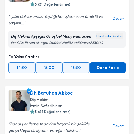
5
(
31
Değerlendirme)
yıllık doktorumuz. Yaptığı her işlem uzun ömürlü ve
Devamı
sağlıklı...
Diş Hekimi Ayşegül Onuşluel Muayenehanesi
Haritada Göster
Prof. Dr. Ekrem Akurgal Caddesi No:51 Kat:3 Daire:2 35000
En Yakın Saatler
14:30
15:00
15:30
Daha Fazla
Dt. Batuhan Akkoç
Diş Hekimi
İzmir
,
Seferihisar
5
(
81
Değerlendirme)
Kanal yenileme tedavimi başarılı bir şekilde
Devamı
gerçekleştirdi, ilgisini, emeğini takdir...