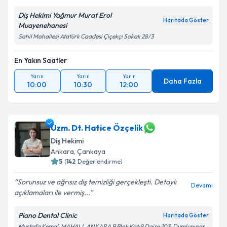
Diş Hekimi Yağmur Murat Erol
Haritada Göster
Muayenehanesi
Sahil Mahallesi Atatürk Caddesi Çiçekçi Sokak 28/3
En Yakın Saatler
Yarın
Yarın
Yarın
Daha Fazla
10:00
10:30
12:00
Uzm. Dt. Hatice Özçelik
Diş Hekimi
Ankara
,
Çankaya
5
(
142
Değerlendirme)
Sorunsuz ve ağrısız diş temizliği gerçekleşti. Detaylı
Devamı
açıklamaları ile vermiş...
Piano Dental Clinic
Haritada Göster
Mustafa Kemal, MAHALL ANKARA B Blok Kat:9 Daire:103, Dumlupınar