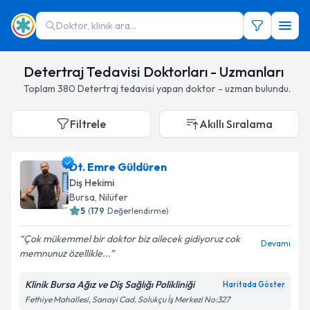
Doktor, klinik ara...
Detertraj Tedavisi Doktorları - Uzmanları
Toplam
380
Detertraj
tedavisi yapan doktor - uzman bulundu.
Filtrele
Akıllı Sıralama
Dt. Emre Güldüren
Diş Hekimi
Bursa
,
Nilüfer
5
(
179
Değerlendirme)
Çok mükemmel bir doktor biz ailecek gidiyoruz cok
Devamı
memnunuz özellikle...
Klinik Bursa Ağız ve Diş Sağlığı Polikliniği
Haritada Göster
Fethiye Mahallesi, Sanayi Cad. Solukçu İş Merkezi No:327