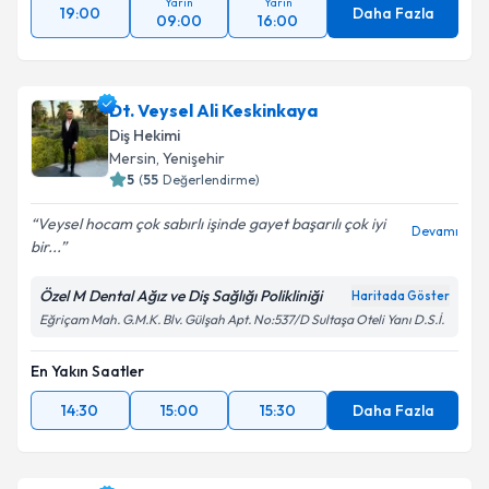
Yarın
Yarın
19:00
Daha Fazla
09:00
16:00
Dt. Veysel Ali Keskinkaya
Diş Hekimi
Mersin
,
Yenişehir
5
(
55
Değerlendirme)
Veysel hocam çok sabırlı işinde gayet başarılı çok iyi
Devamı
bir...
Özel M Dental Ağız ve Diş Sağlığı Polikliniği
Haritada Göster
Eğriçam Mah. G.M.K. Blv. Gülşah Apt. No:537/D Sultaşa Oteli Yanı D.S.İ.
En Yakın Saatler
14:30
15:00
15:30
Daha Fazla