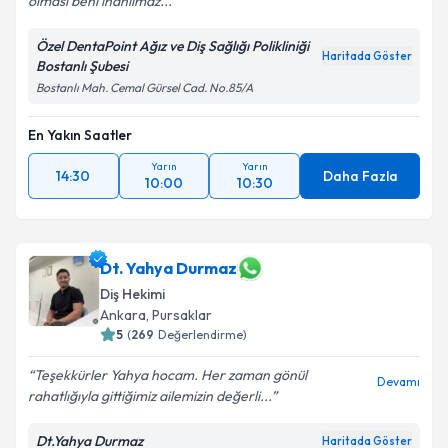
olması beni inanılmaz...
Özel DentaPoint Ağız ve Diş Sağlığı Polikliniği
Haritada Göster
Bostanlı Şubesi
Bostanlı Mah. Cemal Gürsel Cad. No.85/A
En Yakın Saatler
Yarın
Yarın
14:30
Daha Fazla
10:00
10:30
Dt. Yahya Durmaz
Diş Hekimi
Ankara
,
Pursaklar
5
(
269
Değerlendirme)
Teşekkürler Yahya hocam. Her zaman gönül
Devamı
rahatlığıyla gittiğimiz ailemizin değerli...
Dt.Yahya Durmaz
Haritada Göster