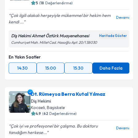
5
(
18
Değerlendirme)
Çok ilgili alakalı herşeyiyle mükemmel bir hekim hem
Devamı
kendi ...
Kişisel verilerimin işlenmesine ilişkin
Aydınlatma
Metni
'ni okudum ve kişisel verilerimin belirtilen
Diş Hekimi Ahmet Öztürk Muayenehanesi
Haritada Göster
kapsamda işlenmesini kabul ediyorum.
Cumhuriyet Mah. Millet Cad. Hasoğlu Apt. 20/1 38030
Takvim Talebini Gönder
En Yakın Saatler
14:30
15:00
15:30
Daha Fazla
Dt. Rümeysa Berra Kutal Yılmaz
Diş Hekimi
Kocaeli
,
Başiskele
4.9
(
62
Değerlendirme)
Çok iyi ve profesyonel bir çalışma. Bu doktoru
Devamı
tanıdığım herkese...