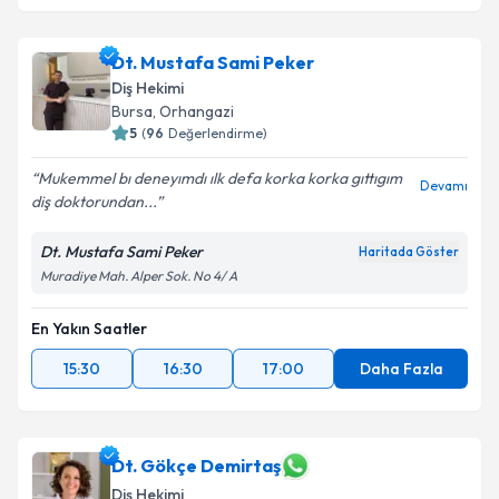
Dt. Mustafa Sami Peker
Diş Hekimi
Bursa
,
Orhangazi
5
(
96
Değerlendirme)
Mukemmel bı deneyımdı ılk defa korka korka gıttıgım
Devamı
diş doktorundan...
Dt. Mustafa Sami Peker
Haritada Göster
Muradiye Mah. Alper Sok. No 4/ A
En Yakın Saatler
15:30
16:30
17:00
Daha Fazla
Dt. Gökçe Demirtaş
Diş Hekimi