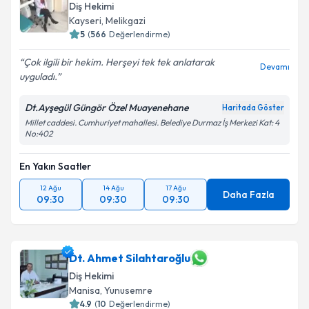
Diş Hekimi
Kayseri
,
Melikgazi
5
(
566
Değerlendirme)
Çok ilgili bir hekim. Herşeyi tek tek anlatarak
Devamı
uyguladı.
Dt.Ayşegül Güngör Özel Muayenehane
Haritada Göster
Millet caddesi. Cumhuriyet mahallesi. Belediye Durmaz İş Merkezi Kat: 4
No:402
En Yakın Saatler
12 Ağu
14 Ağu
17 Ağu
Daha Fazla
09:30
09:30
09:30
Dt. Ahmet Silahtaroğlu
Diş Hekimi
Manisa
,
Yunusemre
4.9
(
10
Değerlendirme)