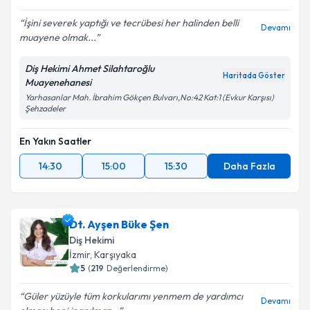
İşini severek yaptığı ve tecrübesi her halinden belli
Devamı
muayene olmak...
Diş Hekimi Ahmet Silahtaroğlu
Haritada Göster
Muayenehanesi
Yarhasanlar Mah. İbrahim Gökçen Bulvarı,No:42 Kat:1 (Evkur Karşısı)
Şehzadeler
En Yakın Saatler
14:30
15:00
15:30
Daha Fazla
Dt. Ayşen Büke Şen
Diş Hekimi
İzmir
,
Karşıyaka
5
(
219
Değerlendirme)
Güler yüzüyle tüm korkularımı yenmem de yardımcı
Devamı