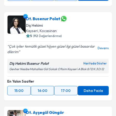
Dt. Busenur Polat
Diş Hekimi
Kayseri
,
Kocasinan
5
(
92
Değerlendirme)
Çok iyiler temizlik güzel hijyen güzel ilgi güzel basarılar
Devamı
dilerim
Diş Hekimi Busenur Polat
Haritada Göster
Gevher Nesibe Mahallesi Gül Sokak Ofisim Kayseri A Blok 8/12 K:3 D:12
En Yakın Saatler
15:00
16:00
17:00
Daha Fazla
Dt. Ayşegül Güngör