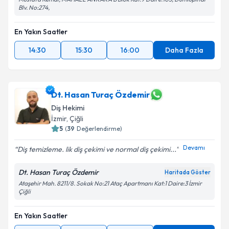
Blv. No:274,
En Yakın Saatler
14:30
15:30
16:00
Daha Fazla
Dt. Hasan Turaç Özdemir
Diş Hekimi
İzmir
,
Çiğli
5
(
39
Değerlendirme)
Devamı
Diş temizleme. lik diş çekimi ve normal diş çekimi...
Dt. Hasan Turaç Özdemir
Haritada Göster
Ataşehir Mah. 8211/8. Sokak No:21 Ataç Apartmanı Kat:1 Daire:3 İzmir
Çiğli
En Yakın Saatler