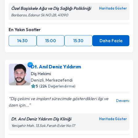
Özel Başiskele Ağız ve Diş Sağlığı Polikliniği
Haritada Göster
Barbaros, Edanur Sk NO:28, 41090
En Yakın Saatler
14:30
15:00
15:30
Daha Fazla
Dt. Anıl Deniz Yıldırım
Diş Hekimi
Denizli
,
Merkezefendi
5
(
224
Değerlendirme)
Diş çekimi ve implant sürecimde gösterdikleri ilgi ve
Devamı
özen için...
Dt. Anıl Deniz Yıldırım Diş Kliniği
Haritada Göster
Yenişehir Mah. 13.Sok.Ferah Evler No:17