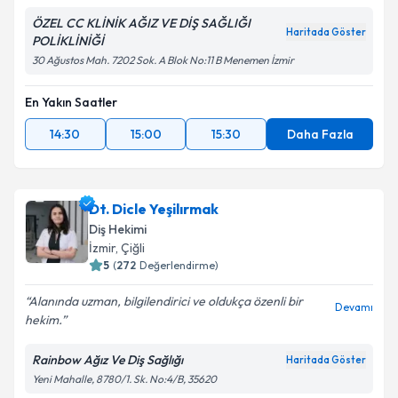
ÖZEL CC KLİNİK AĞIZ VE DİŞ SAĞLIĞI
Haritada Göster
POLİKLİNİĞİ
30 Ağustos Mah. 7202 Sok. A Blok No:11 B Menemen İzmir
En Yakın Saatler
14:30
15:00
15:30
Daha Fazla
Dt. Dicle Yeşilırmak
Diş Hekimi
İzmir
,
Çiğli
5
(
272
Değerlendirme)
Alanında uzman, bilgilendirici ve oldukça özenli bir
Devamı
hekim.
Rainbow Ağız Ve Diş Sağlığı
Haritada Göster
Yeni Mahalle, 8780/1. Sk. No:4/B, 35620