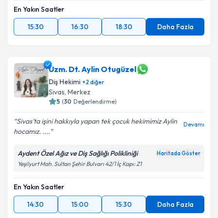
En Yakın Saatler
15:30
16:30
18:30
Daha Fazla
Uzm. Dt. Aylin Otugüzel
Diş Hekimi
+
2
diğer
Sivas
,
Merkez
5
(
30
Değerlendirme)
Sivas’ta işini hakkıyla yapan tek çocuk hekimimiz Aylin
Devamı
hocamız. ....
Aydent Özel Ağız ve Diş Sağlığı Polikliniği
Haritada Göster
Yeşilyurt Mah. Sultan Şehir Bulvarı 42/1 İç Kapı: Z1
En Yakın Saatler
14:30
15:00
15:30
Daha Fazla