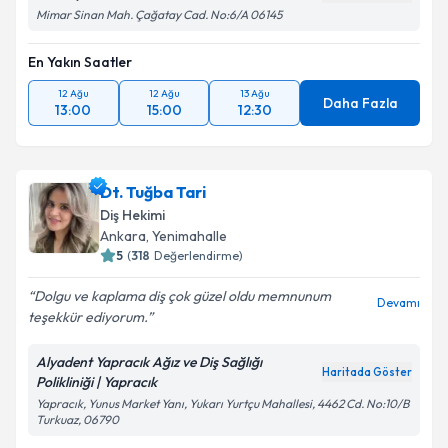
Mimar Sinan Mah. Çağatay Cad. No:6/A 06145
En Yakın Saatler
12 Ağu
12 Ağu
13 Ağu
Daha Fazla
13:00
15:00
12:30
Dt. Tuğba Tari
Diş Hekimi
Ankara
,
Yenimahalle
5
(
318
Değerlendirme)
Dolgu ve kaplama diş çok güzel oldu memnunum
Devamı
teşekkür ediyorum.
Alyadent Yapracık Ağız ve Diş Sağlığı
Haritada Göster
Polikliniği | Yapracık
Yapracık, Yunus Market Yanı, Yukarı Yurtçu Mahallesi, 4462 Cd. No:10/B
Turkuaz, 06790