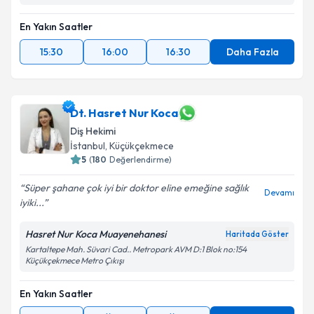
En Yakın Saatler
15:30
16:00
16:30
Daha Fazla
Dt. Hasret Nur Koca
Diş Hekimi
İstanbul
,
Küçükçekmece
5
(
180
Değerlendirme)
Süper şahane çok iyi bir doktor eline emeğine sağlık
Devamı
iyiki...
Hasret Nur Koca Muayenehanesi
Haritada Göster
Kartaltepe Mah. Süvari Cad.. Metropark AVM D:1 Blok no:154
Küçükçekmece Metro Çıkışı
En Yakın Saatler