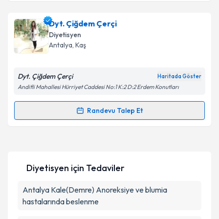
Dyt. Çiğdem Çerçi
Diyetisyen
Antalya
,
Kaş
Dyt. Çiğdem Çerçi
Haritada Göster
Andifli Mahallesi Hürriyet Caddesi No:1 K:2 D:2 Erdem Konutları
Randevu Talep Et
Randevu Takvimi Talebi
Dyt. Çiğdem Çerçi
için randevu takvimi talebi
oluşturun. Size bu uzmandan randevu almanız için bir
Diyetisyen
için Tedaviler
takvim hazırlandığında e-posta ile bilgilendireceğiz.
E-posta Adresiniz
Antalya Kale(Demre) Anoreksiye ve blumia
hastalarında beslenme