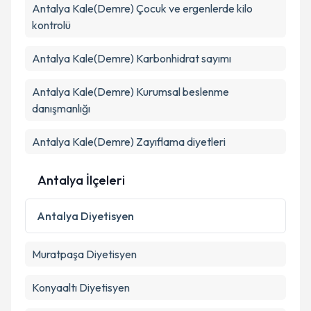
Antalya Kale(Demre) Çocuk ve ergenlerde kilo
Kişisel verilerimin işlenmesine ilişkin
Aydınlatma
kontrolü
Metni
'ni okudum ve kişisel verilerimin belirtilen
kapsamda işlenmesini kabul ediyorum.
Antalya Kale(Demre) Karbonhidrat sayımı
Antalya Kale(Demre) Kurumsal beslenme
Takvim Talebini Gönder
danışmanlığı
Antalya Kale(Demre) Zayıflama diyetleri
Antalya İlçeleri
Antalya
Diyetisyen
Muratpaşa
Diyetisyen
Konyaaltı
Diyetisyen