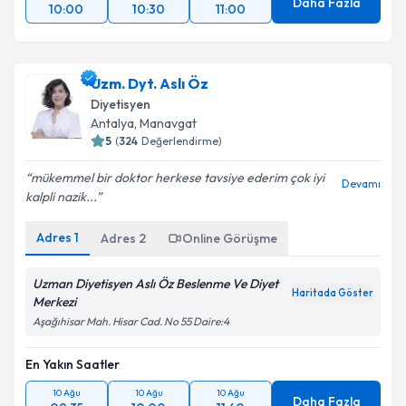
Daha Fazla
10:00
10:30
11:00
Uzm. Dyt. Aslı Öz
Diyetisyen
Antalya
,
Manavgat
5
(
324
Değerlendirme)
mükemmel bir doktor herkese tavsiye ederim çok iyi
Devamı
kalpli nazik...
Adres
1
Adres
2
Online Görüşme
Uzman Diyetisyen Aslı Öz Beslenme Ve Diyet
Haritada Göster
Merkezi
Aşağıhisar Mah. Hisar Cad. No 55 Daire:4
En Yakın Saatler
10 Ağu
10 Ağu
10 Ağu
Daha Fazla