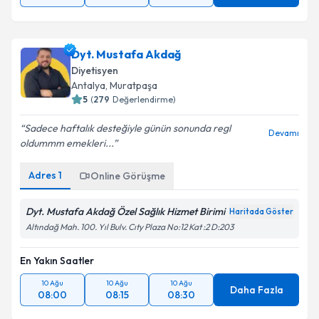
Dyt. Mustafa Akdağ
Diyetisyen
Antalya
,
Muratpaşa
5
(
279
Değerlendirme)
Sadece haftalık desteğiyle günün sonunda regl
Devamı
oldummm emekleri...
Adres
1
Online Görüşme
Dyt. Mustafa Akdağ Özel Sağlık Hizmet Birimi
Haritada Göster
Altındağ Mah. 100. Yıl Bulv. Cıty Plaza No:12 Kat :2 D:203
En Yakın Saatler
10 Ağu
10 Ağu
10 Ağu
Daha Fazla
08:00
08:15
08:30