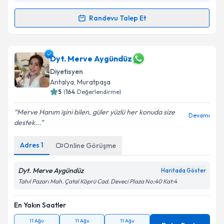
Randevu Talep Et
Randevu Takvimi Talebi
Dyt. Damla Morkaya
için randevu takvimi talebi
Dyt. Merve Aygündüz
oluşturun. Size bu uzmandan randevu almanız için bir
Diyetisyen
takvim hazırlandığında e-posta ile bilgilendireceğiz.
Antalya
,
Muratpaşa
5
(
164
Değerlendirme)
E-posta Adresiniz
Merve Hanım işini bilen, güler yüzlü her konuda size
Devamı
destek...
Adres
1
Kişisel verilerimin işlenmesine ilişkin
Online Görüşme
Aydınlatma
Metni
'ni okudum ve kişisel verilerimin belirtilen
kapsamda işlenmesini kabul ediyorum.
Dyt. Merve Aygündüz
Haritada Göster
Tahıl Pazarı Mah. Çatal Köprü Cad. Deveci Plaza No:40 Kat:4
Takvim Talebini Gönder
En Yakın Saatler
11 Ağu
11 Ağu
11 Ağu