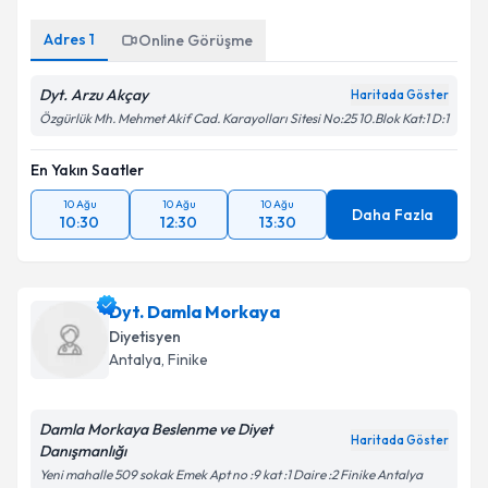
Adres
1
Online Görüşme
Kişisel verilerimin işlenmesine ilişkin
Aydınlatma
Metni
'ni okudum ve kişisel verilerimin belirtilen
kapsamda işlenmesini kabul ediyorum.
Dyt. Arzu Akçay
Haritada Göster
Özgürlük Mh. Mehmet Akif Cad. Karayolları Sitesi No:25 10.Blok Kat:1 D:1
Takvim Talebini Gönder
En Yakın Saatler
10 Ağu
10 Ağu
10 Ağu
Daha Fazla
10:30
12:30
13:30
Dyt. Damla Morkaya
Diyetisyen
Antalya
,
Finike
Damla Morkaya Beslenme ve Diyet
Haritada Göster
Danışmanlığı
Yeni mahalle 509 sokak Emek Apt no :9 kat :1 Daire :2 Finike Antalya