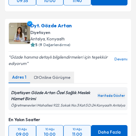
09:35
10:00
11:40
Dyt. Gözde Artan
Diyetisyen
Antalya
,
Konyaaltı
5
(
9
Değerlendirme)
Gözde hanıma detaylı bilgilendirmeleri için teşekkür
Devamı
ediyorum
Adres
1
Online Görüşme
Diyetisyen Gözde Artan Özel Sağlık Meslek
Haritada Göster
Hizmet Birimi
Öğretmenevleri Mahallesi 922. Sokak No:3 Kat:5 D:24 Konyaaltı Antalya
En Yakın Saatler
10 Ağu
10 Ağu
10 Ağu
Daha Fazla
09:00
10:00
11:00