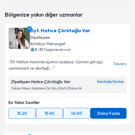
Uzm. Dyt. Bilge Nur Çöl
için randevu takvimi talebi
Bölgenize yakın diğer uzmanlar
oluşturun. Size bu uzmandan randevu almanız için bir
takvim hazırlandığında e-posta ile bilgilendireceğiz.
Dyt. Hatice Çörütoğlu Var
E-posta Adresiniz
Diyetisyen
Antalya
,
Manavgat
5
(
31
Değerlendirme)
Dr Hatice hanımla üçüncü aydayız. Uzman görüşü,
Kişisel verilerimin işlenmesine ilişkin
Aydınlatma
Devamı
samimiyeti ve desteği...
Metni
'ni okudum ve kişisel verilerimin belirtilen
kapsamda işlenmesini kabul ediyorum.
Diyetisyen Hatice Çörütoğlu Var
Haritada Göster
Yukarı Hisar, Hastane Cd. No:2 Kat:2 Daire:14
Takvim Talebini Gönder
En Yakın Saatler
15:20
15:40
16:00
Daha Fazla