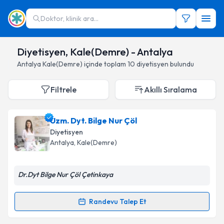
Doktor, klinik ara...
Diyetisyen, Kale(Demre) - Antalya
Antalya
Kale(Demre)
içinde toplam
10
diyetisyen
bulundu
Filtrele
Akıllı Sıralama
Uzm. Dyt. Bilge Nur Çöl
Diyetisyen
Antalya
,
Kale(Demre)
Dr.Dyt Bilge Nur Çöl Çetinkaya
Randevu Talep Et
Randevu Takvimi Talebi