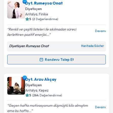
Dyt. Rumeysa Onat
Diyetisyen
Antalya
,
Finike
5
(
2
Değerlendirme)
Renkli ve çeşitli listeleri ile sıkılmadan süreci
Devamı
ilerlettiren pozitif enerjisi...
Diyetisyen Rumeysa Onat
Haritada Göster
Randevu Talep Et
Randevu Takvimi Talebi
Dyt. Rumeysa Onat
için randevu takvimi talebi
Dyt. Arzu Akçay
oluşturun. Size bu uzmandan randevu almanız için bir
Diyetisyen
takvim hazırlandığında e-posta ile bilgilendireceğiz.
Antalya
,
Kepez
5
(
264
Değerlendirme)
E-posta Adresiniz
Geçen hafta motivasyonum düşmüştü kilo almıştım
Devamı
ama bu hafta...