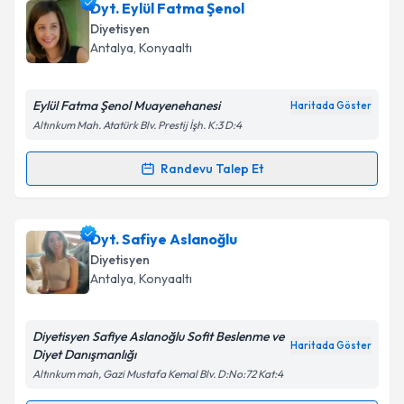
Uzm. Dyt. Nimet PETEK DEMİR
için randevu takvimi
Dyt. Eylül Fatma Şenol
talebi oluşturun. Size bu uzmandan randevu almanız
Diyetisyen
için bir takvim hazırlandığında e-posta ile
Antalya
,
Konyaaltı
bilgilendireceğiz.
E-posta Adresiniz
Eylül Fatma Şenol Muayenehanesi
Haritada Göster
Altınkum Mah. Atatürk Blv. Prestij İşh. K:3 D:4
Randevu Talep Et
Randevu Takvimi Talebi
Kişisel verilerimin işlenmesine ilişkin
Aydınlatma
Metni
'ni okudum ve kişisel verilerimin belirtilen
kapsamda işlenmesini kabul ediyorum.
Dyt. Eylül Fatma Şenol
için randevu takvimi talebi
Dyt. Safiye Aslanoğlu
oluşturun. Size bu uzmandan randevu almanız için bir
Diyetisyen
takvim hazırlandığında e-posta ile bilgilendireceğiz.
Takvim Talebini Gönder
Antalya
,
Konyaaltı
E-posta Adresiniz
Diyetisyen Safiye Aslanoğlu Sofit Beslenme ve
Haritada Göster
Diyet Danışmanlığı
Altınkum mah, Gazi Mustafa Kemal Blv. D:No:72 Kat:4
Kişisel verilerimin işlenmesine ilişkin
Aydınlatma