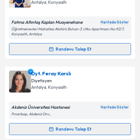
hazırlandığında e-posta ile bilgilendireceğiz.
Antalya
,
Konyaaltı
E-posta Adresiniz
Fatma Altıntaş Kaplan Muayenehane
Haritada Göster
Öğretmenevleri Mahallesi Atatürk Bulvarı 3. Utku Apartmanı No:92/7,
Konyaaltı, Antalya
Kişisel verilerimin işlenmesine ilişkin
Aydınlatma
Randevu Talep Et
Metni
'ni okudum ve kişisel verilerimin belirtilen
Randevu Takvimi Talebi
kapsamda işlenmesini kabul ediyorum.
Dyt. Fatma Altıntaş Kaplan
için randevu takvimi
Dyt. Feray Karslı
Takvim Talebini Gönder
talebi oluşturun. Size bu uzmandan randevu almanız
Diyetisyen
için bir takvim hazırlandığında e-posta ile
Antalya
,
Konyaaltı
bilgilendireceğiz.
E-posta Adresiniz
Akdeniz Üniversitesi Hastanesi
Haritada Göster
Pınarbaşı, Akdeniz Ünv.,
Randevu Talep Et
Randevu Takvimi Talebi
Kişisel verilerimin işlenmesine ilişkin
Aydınlatma