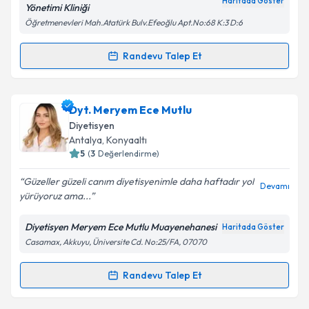
Haritada Göster
Yönetimi Kliniği
Öğretmenevleri Mah.Atatürk Bulv.Efeoğlu Apt.No:68 K:3 D:6
Kişisel verilerimin işlenmesine ilişkin
Aydınlatma
Metni
'ni okudum ve kişisel verilerimin belirtilen
Randevu Talep Et
Randevu Takvimi Talebi
kapsamda işlenmesini kabul ediyorum.
Dyt. Gülrüya Kurnaz
için randevu takvimi talebi
Dyt. Meryem Ece Mutlu
Takvim Talebini Gönder
oluşturun. Size bu uzmandan randevu almanız için bir
Diyetisyen
takvim hazırlandığında e-posta ile bilgilendireceğiz.
Antalya
,
Konyaaltı
5
(
3
Değerlendirme)
E-posta Adresiniz
Güzeller güzeli canım diyetisyenimle daha haftadır yol
Devamı
yürüyoruz ama...
Diyetisyen Meryem Ece Mutlu Muayenehanesi
Haritada Göster
Kişisel verilerimin işlenmesine ilişkin
Aydınlatma
Casamax, Akkuyu, Üniversite Cd. No:25/FA, 07070
Metni
'ni okudum ve kişisel verilerimin belirtilen
kapsamda işlenmesini kabul ediyorum.
Randevu Talep Et
Randevu Takvimi Talebi
Takvim Talebini Gönder