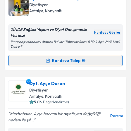
Size bu uzmandan randevu almanız için bir takvim
Diyetisyen
hazırlandığında e-posta ile bilgilendireceğiz.
Antalya
,
Konyaaltı
E-posta Adresiniz
ZİNDE Sağlıklı Yaşam ve Diyet Danışmanlık
Haritada Göster
Merkezi
Pınarbaşı Mahallesi Atatürk Bulvarı Taburlar Sitesi B Blok Apt. 28/B Kat:1
Daire:9
Kişisel verilerimin işlenmesine ilişkin
Aydınlatma
Metni
'ni okudum ve kişisel verilerimin belirtilen
Randevu Talep Et
kapsamda işlenmesini kabul ediyorum.
Randevu Takvimi Talebi
Takvim Talebini Gönder
Dyt. Zehra Betül Erkaya
için randevu takvimi talebi
Dyt. Ayşe Duran
oluşturun. Size bu uzmandan randevu almanız için bir
Diyetisyen
takvim hazırlandığında e-posta ile bilgilendireceğiz.
Antalya
,
Konyaaltı
5
(
16
Değerlendirme)
E-posta Adresiniz
Merhabalar, Ayşe hocamı bir diyetisyen değişikliği
Devamı
nedeni ile yıl...