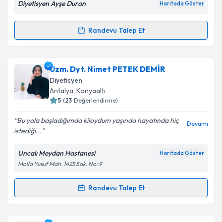
Diyetisyen Ayşe Duran
Haritada Göster
Kişisel verilerimin işlenmesine ilişkin
Aydınlatma
Metni
'ni okudum ve kişisel verilerimin belirtilen
kapsamda işlenmesini kabul ediyorum.
Randevu Talep Et
Randevu Takvimi Talebi
Takvim Talebini Gönder
Dyt. Ayşe Duran
için randevu takvimi talebi oluşturun.
Uzm. Dyt. Nimet PETEK DEMİR
Size bu uzmandan randevu almanız için bir takvim
Diyetisyen
hazırlandığında e-posta ile bilgilendireceğiz.
Antalya
,
Konyaaltı
5
(
23
Değerlendirme)
E-posta Adresiniz
Bu yola başladığımda kiloydum yaşında hayatında hiç
Devamı
istediği...
Uncalı Meydan Hastanesi
Haritada Göster
Kişisel verilerimin işlenmesine ilişkin
Aydınlatma
Molla Yusuf Mah. 1425 Sok. No: 9
Metni
'ni okudum ve kişisel verilerimin belirtilen
kapsamda işlenmesini kabul ediyorum.
Randevu Talep Et
Randevu Takvimi Talebi
Takvim Talebini Gönder