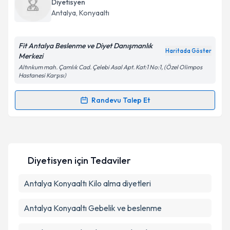
Diyetisyen
takvim hazırlandığında e-posta ile bilgilendireceğiz.
Antalya
,
Konyaaltı
E-posta Adresiniz
Fit Antalya Beslenme ve Diyet Danışmanlık
Haritada Göster
Merkezi
Altınkum mah. Çamlık Cad. Çelebi Asal Apt. Kat:1 No:1, (Özel Olimpos
Hastanesi Karşısı)
Kişisel verilerimin işlenmesine ilişkin
Aydınlatma
Metni
'ni okudum ve kişisel verilerimin belirtilen
Randevu Talep Et
kapsamda işlenmesini kabul ediyorum.
Randevu Takvimi Talebi
Takvim Talebini Gönder
Dyt. Sinem Akar
için randevu takvimi talebi oluşturun.
Size bu uzmandan randevu almanız için bir takvim
Diyetisyen
için Tedaviler
hazırlandığında e-posta ile bilgilendireceğiz.
E-posta Adresiniz
Antalya Konyaaltı Kilo alma diyetleri
Antalya Konyaaltı Gebelik ve beslenme