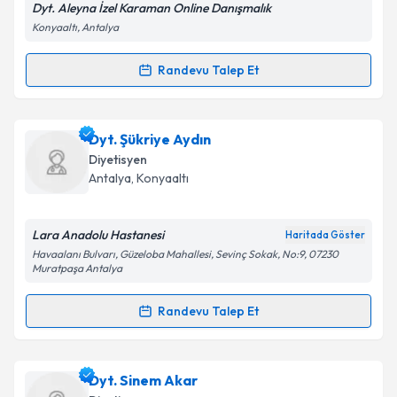
Dyt. Aleyna İzel Karaman Online Danışmalık
Konyaaltı, Antalya
Kişisel verilerimin işlenmesine ilişkin
Aydınlatma
Randevu Talep Et
Randevu Takvimi Talebi
Metni
'ni okudum ve kişisel verilerimin belirtilen
kapsamda işlenmesini kabul ediyorum.
Dyt. Aleyna İzel Karaman
için randevu takvimi talebi
Dyt. Şükriye Aydın
oluşturun. Size bu uzmandan randevu almanız için bir
Takvim Talebini Gönder
Diyetisyen
takvim hazırlandığında e-posta ile bilgilendireceğiz.
Antalya
,
Konyaaltı
E-posta Adresiniz
Lara Anadolu Hastanesi
Haritada Göster
Havaalanı Bulvarı, Güzeloba Mahallesi, Sevinç Sokak, No:9, 07230
Muratpaşa Antalya
Kişisel verilerimin işlenmesine ilişkin
Aydınlatma
Randevu Talep Et
Metni
'ni okudum ve kişisel verilerimin belirtilen
Randevu Takvimi Talebi
kapsamda işlenmesini kabul ediyorum.
Dyt. Şükriye Aydın
için randevu takvimi talebi
Dyt. Sinem Akar
Takvim Talebini Gönder
oluşturun. Size bu uzmandan randevu almanız için bir