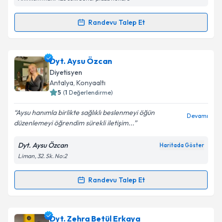
Kişisel verilerimin işlenmesine ilişkin
Aydınlatma
Randevu Talep Et
Randevu Takvimi Talebi
Metni
'ni okudum ve kişisel verilerimin belirtilen
kapsamda işlenmesini kabul ediyorum.
Dyt. Beyzanur Akgül
için randevu takvimi talebi
Dyt. Aysu Özcan
oluşturun. Size bu uzmandan randevu almanız için bir
Takvim Talebini Gönder
Diyetisyen
takvim hazırlandığında e-posta ile bilgilendireceğiz.
Antalya
,
Konyaaltı
5
(
1
Değerlendirme)
E-posta Adresiniz
Aysu hanımla birlikte sağlıklı beslenmeyi öğün
Devamı
düzenlemeyi öğrendim sürekli iletişim...
Dyt. Aysu Özcan
Haritada Göster
Kişisel verilerimin işlenmesine ilişkin
Aydınlatma
Liman, 32. Sk. No:2
Metni
'ni okudum ve kişisel verilerimin belirtilen
kapsamda işlenmesini kabul ediyorum.
Randevu Talep Et
Randevu Takvimi Talebi
Takvim Talebini Gönder
Dyt. Aysu Özcan
için randevu takvimi talebi oluşturun.
Dyt. Zehra Betül Erkaya