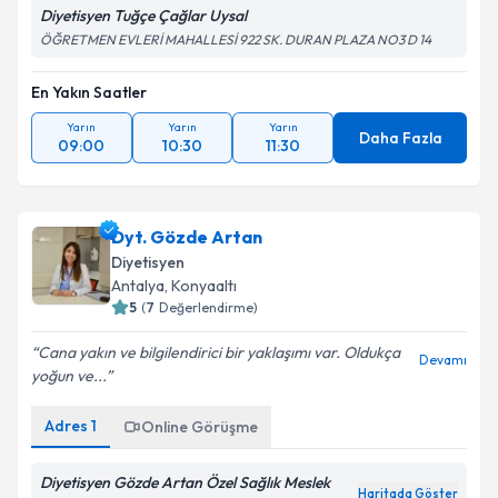
Diyetisyen Tuğçe Çağlar Uysal
ÖĞRETMEN EVLERİ MAHALLESİ 922 SK. DURAN PLAZA NO3 D 14
En Yakın Saatler
Yarın
Yarın
Yarın
Daha Fazla
09:00
10:30
11:30
Dyt. Gözde Artan
Diyetisyen
Antalya
,
Konyaaltı
5
(
7
Değerlendirme)
Cana yakın ve bilgilendirici bir yaklaşımı var. Oldukça
Devamı
yoğun ve...
Adres
1
Online Görüşme
Diyetisyen Gözde Artan Özel Sağlık Meslek
Haritada Göster