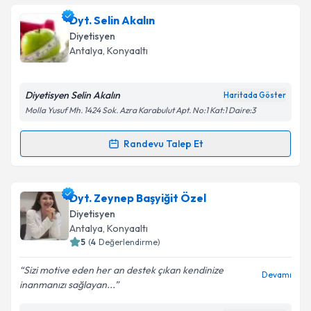
Dyt. Meryem Ece Mutlu
için randevu takvimi talebi
Dyt. Selin Akalın
oluşturun. Size bu uzmandan randevu almanız için bir
Diyetisyen
takvim hazırlandığında e-posta ile bilgilendireceğiz.
Antalya
,
Konyaaltı
E-posta Adresiniz
Diyetisyen Selin Akalın
Haritada Göster
Molla Yusuf Mh. 1424 Sok. Azra Karabulut Apt. No:1 Kat:1 Daire:3
Kişisel verilerimin işlenmesine ilişkin
Aydınlatma
Randevu Talep Et
Randevu Takvimi Talebi
Metni
'ni okudum ve kişisel verilerimin belirtilen
kapsamda işlenmesini kabul ediyorum.
Dyt. Selin Akalın
için randevu takvimi talebi
Dyt. Zeynep Başyiğit Özel
oluşturun. Size bu uzmandan randevu almanız için bir
Takvim Talebini Gönder
Diyetisyen
takvim hazırlandığında e-posta ile bilgilendireceğiz.
Antalya
,
Konyaaltı
5
(
4
Değerlendirme)
E-posta Adresiniz
Sizi motive eden her an destek çıkan kendinize
Devamı
inanmanızı sağlayan...