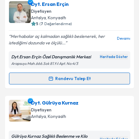
Dyt. Durmuş Kaplan
için randevu takvimi talebi
Dyt. Ersan Erçin
oluşturun. Size bu uzmandan randevu almanız için bir
Diyetisyen
takvim hazırlandığında e-posta ile bilgilendireceğiz.
Antalya
,
Konyaaltı
5
(
7
Değerlendirme)
E-posta Adresiniz
Merhabalar aç kalmadan sağlıklı beslenerek, her
Devamı
istediğimi dozunda ve ölçülü...
Dyt.Ersan Erçin Özel Danışmanlık Merkezi
Haritada Göster
Kişisel verilerimin işlenmesine ilişkin
Aydınlatma
Arapsuyu Mah.666.Sok 81.Yıl Apt. No:4/3
Metni
'ni okudum ve kişisel verilerimin belirtilen
kapsamda işlenmesini kabul ediyorum.
Randevu Talep Et
Randevu Takvimi Talebi
Takvim Talebini Gönder
Dyt. Ersan Erçin
için randevu takvimi talebi oluşturun.
Dyt. Gülrüya Kurnaz
Size bu uzmandan randevu almanız için bir takvim
Diyetisyen
hazırlandığında e-posta ile bilgilendireceğiz.
Antalya
,
Konyaaltı
E-posta Adresiniz
Gülrüya Kurnaz Sağlıklı Beslenme ve Kilo