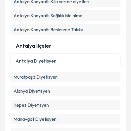
Kişisel verilerimin işlenmesine ilişkin
Aydınlatma
Antalya Konyaaltı Kilo verme diyetleri
Metni
'ni okudum ve kişisel verilerimin belirtilen
kapsamda işlenmesini kabul ediyorum.
Antalya Konyaaltı Sağlıklı kilo alma
Antalya Konyaaltı Beslenme Takibi
Takvim Talebini Gönder
Antalya İlçeleri
Antalya
Diyetisyen
Muratpaşa
Diyetisyen
Alanya
Diyetisyen
Kepez
Diyetisyen
Manavgat
Diyetisyen