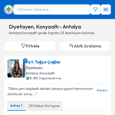
Doktor, klinik ara...
Diyetisyen, Konyaaltı - Antalya
Antalya
Konyaaltı
içinde toplam
23
diyetisyen
bulundu
Filtrele
Akıllı Sıralama
Dyt. Tuğçe Çağlar
Diyetisyen
Antalya
,
Konyaaltı
5
(
30
Değerlendirme)
Daha yeni başladık destek almaya gayet memnunum
Devamı
olumlu bir süreç...
Adres
1
Online Görüşme