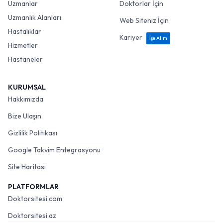
Uzmanlar
Doktorlar İçin
Uzmanlık Alanları
Web Siteniz İçin
Hastalıklar
Kariyer
İşe Alım
Hizmetler
Hastaneler
KURUMSAL
Hakkımızda
Bize Ulaşın
Gizlilik Politikası
Google Takvim Entegrasyonu
Site Haritası
PLATFORMLAR
Doktorsitesi.com
Doktorsitesi.az