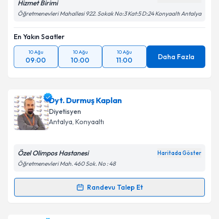
Hizmet Birimi
Öğretmenevleri Mahallesi 922. Sokak No:3 Kat:5 D:24 Konyaaltı Antalya
En Yakın Saatler
10 Ağu
10 Ağu
10 Ağu
Daha Fazla
09:00
10:00
11:00
Dyt. Durmuş Kaplan
Diyetisyen
Antalya
,
Konyaaltı
Özel Olimpos Hastanesi
Haritada Göster
Öğretmenevleri Mah. 460 Sok. No : 48
Randevu Talep Et
Randevu Takvimi Talebi