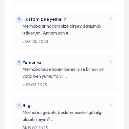
Hastamız ne yemeli?
Merhabalar hocam size birşey danışmak
istiyorum. Annem son 4
...
uA
01.05.2023
Yumurta
Merhaba buse hanim benim size bir sorum
vardi.ben yumurta yi
...
sd
19.02.2023
Bilgi
Merhaba, gebelik beslenmesiyle ilgili bilgi
alabilir miyim?
...
BK
19.02.2023