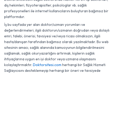
diş hekimleri, fizyoterapistler, psikologlar vb. sağlık
profesyonelleri ile internet kullanıcılarını buluşturan bağımsız bir
platformdur.
İş bu sayfada yer alan doktor/uzman yorumları ve
değerlendirmeleri, ilgili doktorun/uzmanın doğrudan veya dolaylı
emri, talebi, önerisi, tavsiyesi ve/veya ricası olmaksızın, ilgili
hasta/danışan tarafından bağımsız olarak yazılmaktadır. Bu web
sitesinin amacı, sağlık alanında kamuoyunun bilgilendirilmesini
sağlamak, sağlık okuryazarlığını artırmak, kişilerin sağlık
ihtiyaçlarına uygun en iyi doktor veya uzmana ulaşmasını
kolaylaştırmaktır.
Doktorsitesi.com
herhangi bir Sağlık Hizmeti
Sağlayıcısını desteklemeyip herhangi bir öneri ve tavsiyede
bulunmamaktadır.
0 (850) 474 71 28
© 2007 - 2026 Doktorsitesi.com. Tüm Hakları Saklıdır.