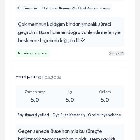
Kilo Yönetimi
Dyt. Buse Kemanoğlu Özel Muayenehane
Çok memnun kaldığım bir danışmanlık süreci
geçirdim. Buse hanımın doğru yönlendirmeleriyle
beslenme biçimimi değiştirdik🌸
Randevu sonrası
Şikayet Et
T*** H***
04.05.2026
Zamanlama
İlgi
Ortam
5.0
5.0
5.0
Zayıflama diyetleri
Dyt. Buse Kemanoğlu Özel Muayenehane
Geçen senede Buse hanımla bu süreçte
birlikteydik tekrar tercihim o oldu. Hem sağlıklı