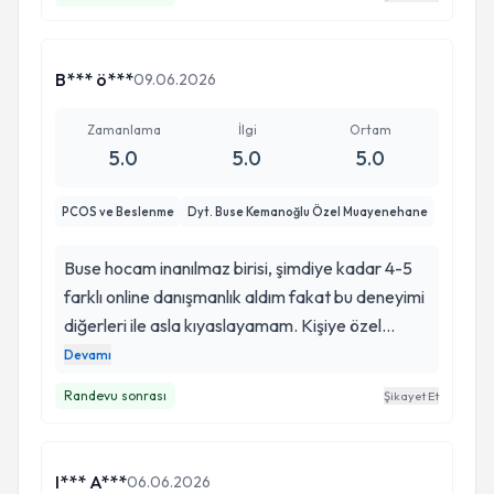
sayesinde bu süreci çok rahat geçirdim.
B*** ö***
09.06.2026
Zamanlama
İlgi
Ortam
5.0
5.0
5.0
PCOS ve Beslenme
Dyt. Buse Kemanoğlu Özel Muayenehane
Buse hocam inanılmaz birisi, şimdiye kadar 4-5
farklı online danışmanlık aldım fakat bu deneyimi
diğerleri ile asla kıyaslayamam. Kişiye özel
derken gerçekten kişiye özel çalışıyor sizinle ilgili
Devamı
her detayı çok önemsiyor. Düzensiz adet ve
Randevu sonrası
Şikayet Et
kabızlık en büyük sorunumdu önceliğim kilo
vermek değildi ilk iki haftada bile vücudumun geri
dönüşü çok iyiydi, ilk önceliğim kilo olmamasına
I*** A***
06.06.2026