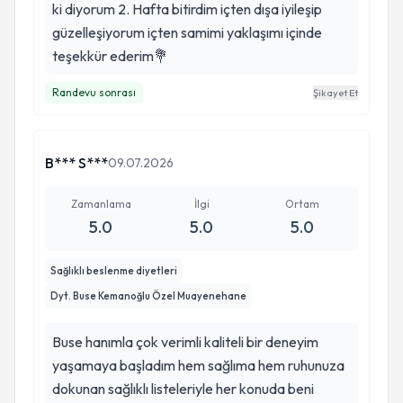
ki diyorum 2. Hafta bitirdim içten dışa iyileşip
güzelleşiyorum içten samimi yaklaşımı içinde
teşekkür ederim💐
Randevu sonrası
Şikayet Et
B*** S***
09.07.2026
Zamanlama
İlgi
Ortam
5.0
5.0
5.0
Sağlıklı beslenme diyetleri
Dyt. Buse Kemanoğlu Özel Muayenehane
Buse hanımla çok verimli kaliteli bir deneyim
yaşamaya başladım hem sağlıma hem ruhunuza
dokunan sağlıklı listeleriyle her konuda beni