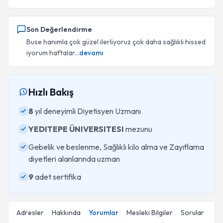
Son Değerlendirme
Buse hanımla çok güzel ilerliyoruz çok daha sağlıklı hissed
iyorum haftalar...
devamı
Hızlı Bakış
8
yıl deneyimli Diyetisyen Uzmanı
YEDITEPE ÜNIVERSITESI
mezunu
Gebelik ve beslenme, Sağlıklı kilo alma ve Zayıflama
diyetleri alanlarında uzman
9
adet sertifika
Adresler
Hakkında
Yorumlar
Mesleki Bilgiler
Sorular