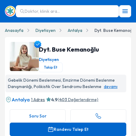
Doktor, klinik ara...
Anasayfa
Diyetisyen
Antalya
Dyt. Buse Kemanoğlu
Dyt. Buse Kemanoğlu
Diyetisyen
Takip Et
Dyt. Buse Kemanoğlu Profil Fotoğrafı
Gebelik Dönemi Beslenmesi, Emzirme Dönemi Beslenme
Danışmanlığı, Polikistik Over Sendromu Beslenme
devamı
Antalya
4.9
1 Adres
(
403
Değerlendirme)
Soru Sor
Randevu Talep Et