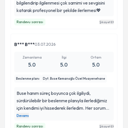
bilgilendirip ilgilenmesi çok samimi ve sevgisini
katarak profesyonel bir şekilde ilerlemesi💖
Randevu sonrası
Şikayet Et
B*** B***
03.07.2026
Zamanlama
İlgi
Ortam
5.0
5.0
5.0
Beslenme planı
Dyt. Buse Kemanoğlu Özel Muayenehane
Buse hanım süreç boyunca çok ilgiliydi,
sürdürülebilir bir beslenme planıyla ilerlediğimiz
için kendimi iyi hissederek ilerledim. Her soruma
sabırla cevap verdi ve motivasyonumu hep
Devamı
yüksek tuttu. Profesyonelliği ve samimiyeti
Randevu sonrası
Şikayet Et