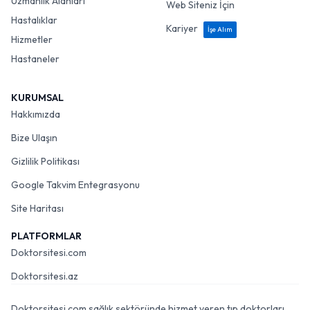
Uzmanlık Alanları
Web Siteniz İçin
Hastalıklar
Kariyer
İşe Alım
Hizmetler
Hastaneler
KURUMSAL
Hakkımızda
Bize Ulaşın
Gizlilik Politikası
Google Takvim Entegrasyonu
Site Haritası
PLATFORMLAR
Doktorsitesi.com
Doktorsitesi.az
Doktorsitesi.com sağlık sektöründe hizmet veren tıp doktorları,