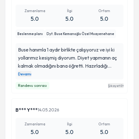
rağmen ciddi bir incelme yaşadım bu daha da
mutlu etti: ) Bu kadar detaylı ilgilenen,
Zamanlama
İlgi
Ortam
önemseyen, taleplerinize, şikayetlerinize önem
5.0
5.0
5.0
veren, enerjisi yüksek, samimi başka biri ile
karşılaşmadım. Yaz dönemine girdiğim için ara
Beslenme planı
Dyt. Buse Kemanoğlu Özel Muayenehane
verdim ama sonrasında muhakkak devam
edeceğim. İlgisi ve emeği için çok teşekkür
Buse hanımla 1 aydır birlikte çalışıyoruz ve iyi ki
ederim
yollarımız kesişmiş diyorum. Diyet yapmanın aç
kalmak olmadığını bana öğretti. Hazırladığı
listeler hem çok doyurucu hem de gerçekten
Devamı
lezzetliydi. Süreç boyunca her zaman ilgiliydi,
Randevu sonrası
Şikayet Et
sorularıma hızlıca dönüş yaptı ve motivasyonumu
korumamda çok yardımcı oldu. Kendimi
kısıtlanmış hissetmeden sağlıklı beslenmeyi
B*** Y***
14.05.2026
öğrendim. Destekleyici yaklaşımı için çok
teşekkür ederim, kesinlikle tavsiye ederim.
Zamanlama
İlgi
Ortam
5.0
5.0
5.0