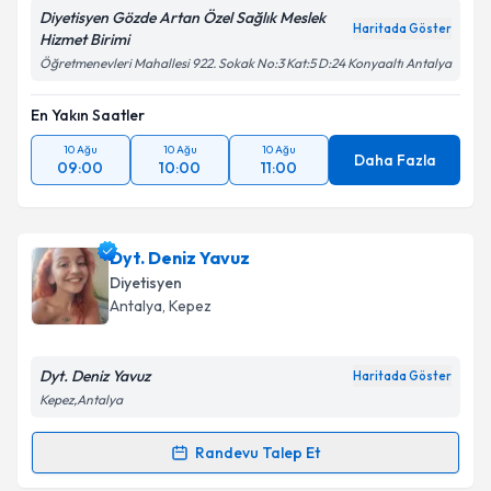
Diyetisyen Gözde Artan Özel Sağlık Meslek
Haritada Göster
Hizmet Birimi
Öğretmenevleri Mahallesi 922. Sokak No:3 Kat:5 D:24 Konyaaltı Antalya
En Yakın Saatler
10 Ağu
10 Ağu
10 Ağu
Daha Fazla
09:00
10:00
11:00
Dyt. Deniz Yavuz
Diyetisyen
Antalya
,
Kepez
Dyt. Deniz Yavuz
Haritada Göster
Kepez,Antalya
Randevu Talep Et
Randevu Takvimi Talebi