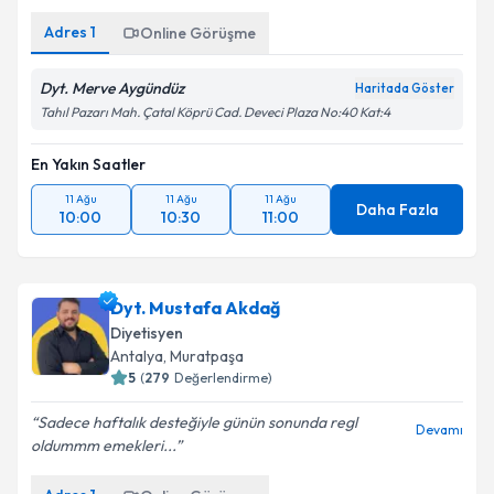
Adres
1
Online Görüşme
Dyt. Merve Aygündüz
Haritada Göster
Tahıl Pazarı Mah. Çatal Köprü Cad. Deveci Plaza No:40 Kat:4
En Yakın Saatler
11 Ağu
11 Ağu
11 Ağu
Daha Fazla
10:00
10:30
11:00
Dyt. Mustafa Akdağ
Diyetisyen
Antalya
,
Muratpaşa
5
(
279
Değerlendirme)
Sadece haftalık desteğiyle günün sonunda regl
Devamı
oldummm emekleri...