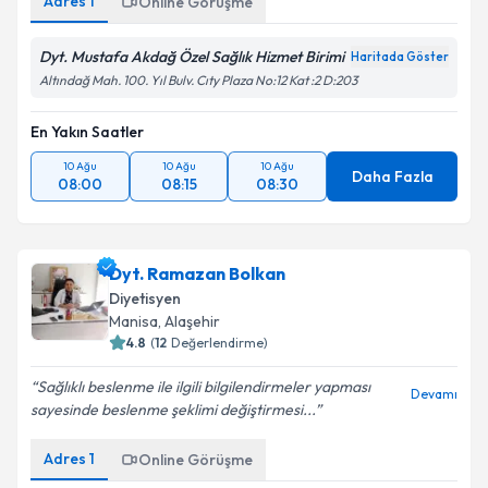
Adres
1
Online Görüşme
Dyt. Mustafa Akdağ Özel Sağlık Hizmet Birimi
Haritada Göster
Altındağ Mah. 100. Yıl Bulv. Cıty Plaza No:12 Kat :2 D:203
En Yakın Saatler
10 Ağu
10 Ağu
10 Ağu
Daha Fazla
08:00
08:15
08:30
Dyt. Ramazan Bolkan
Diyetisyen
Manisa
,
Alaşehir
4.8
(
12
Değerlendirme)
Sağlıklı beslenme ile ilgili bilgilendirmeler yapması
Devamı
sayesinde beslenme şeklimi değiştirmesi...
Adres
1
Online Görüşme