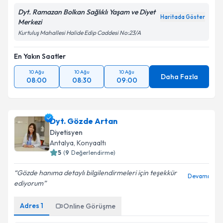
Dyt. Ramazan Bolkan Sağlıklı Yaşam ve Diyet
Haritada Göster
Merkezi
Kurtuluş Mahallesi Halide Edip Caddesi No:23/A
En Yakın Saatler
10 Ağu
10 Ağu
10 Ağu
Daha Fazla
08:00
08:30
09:00
Dyt. Gözde Artan
Diyetisyen
Antalya
,
Konyaaltı
5
(
9
Değerlendirme)
Gözde hanıma detaylı bilgilendirmeleri için teşekkür
Devamı
ediyorum
Adres
1
Online Görüşme