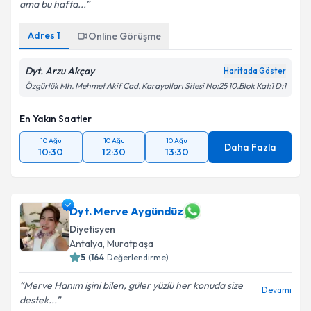
ama bu hafta...
Kişisel verilerimin işlenmesine ilişkin
Aydınlatma
Metni
'ni okudum ve kişisel verilerimin belirtilen
kapsamda işlenmesini kabul ediyorum.
Adres
1
Online Görüşme
Dyt. Arzu Akçay
Haritada Göster
Takvim Talebini Gönder
Özgürlük Mh. Mehmet Akif Cad. Karayolları Sitesi No:25 10.Blok Kat:1 D:1
En Yakın Saatler
10 Ağu
10 Ağu
10 Ağu
Daha Fazla
10:30
12:30
13:30
Dyt. Merve Aygündüz
Diyetisyen
Antalya
,
Muratpaşa
5
(
164
Değerlendirme)
Merve Hanım işini bilen, güler yüzlü her konuda size
Devamı
destek...