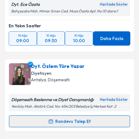
Dyt. Ece Özata
Haritada Göster
Bahçeyaka Mah. Mimar Sinan Cad. Musa Özata Apt. No:10 daire:1
En Yakın Saatler
10 Ağu
10 Ağu
10 Ağu
Daha Fazla
09:00
09:30
10:00
Dyt. Özlem Türe Yazar
Diyetisyen
Antalya
,
Döşemealtı
Döşemealtı Beslenme ve Diyet Danışmanlığı
Haritada Göster
Yeniköy Mah. Atatürk Cad. No: 454/203 Belediye İş Merkezi Kat : 2
Randevu Talep Et
Randevu Takvimi Talebi