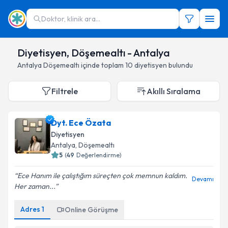
Doktor, klinik ara...
Diyetisyen, Döşemealtı - Antalya
Antalya
Döşemealtı
içinde toplam
10
diyetisyen
bulundu
Filtrele
Akıllı Sıralama
Dyt. Ece Özata
Diyetisyen
Antalya
,
Döşemealtı
5
(
49
Değerlendirme)
Ece Hanım ile çalıştığım süreçten çok memnun kaldım.
Devamı
Her zaman...
Adres
1
Online Görüşme