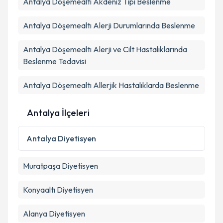
Antalya Döşemealtı Akdeniz Tipi Beslenme
Kişisel verilerimin işlenmesine ilişkin
Aydınlatma
Antalya Döşemealtı Alerji Durumlarında Beslenme
Metni
'ni okudum ve kişisel verilerimin belirtilen
kapsamda işlenmesini kabul ediyorum.
Antalya Döşemealtı Alerji ve Cilt Hastalıklarında
Beslenme Tedavisi
Takvim Talebini Gönder
Antalya Döşemealtı Allerjik Hastalıklarda Beslenme
Antalya İlçeleri
Antalya
Diyetisyen
Muratpaşa
Diyetisyen
Konyaaltı
Diyetisyen
Alanya
Diyetisyen