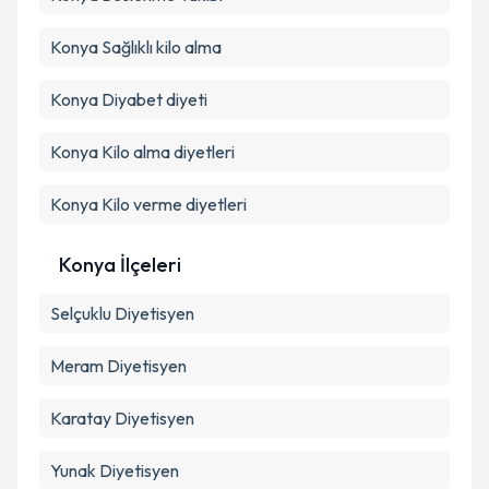
Kişisel verilerimin işlenmesine ilişkin
Aydınlatma
Konya Sağlıklı kilo alma
Metni
'ni okudum ve kişisel verilerimin belirtilen
kapsamda işlenmesini kabul ediyorum.
Konya Diyabet diyeti
Konya Kilo alma diyetleri
Takvim Talebini Gönder
Konya Kilo verme diyetleri
Konya İlçeleri
Selçuklu
Diyetisyen
Meram
Diyetisyen
Karatay
Diyetisyen
Yunak
Diyetisyen