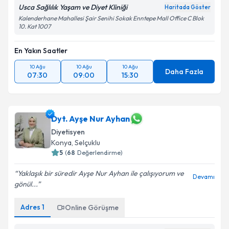
Usca Sağlılık Yaşam ve Diyet Kliniği
Haritada Göster
Kalenderhane Mahallesi Şair Senihi Sokak Enntepe Mall Office C Blok
10. Kat 1007
En Yakın Saatler
10 Ağu
10 Ağu
10 Ağu
Daha Fazla
07:30
09:00
15:30
Dyt. Ayşe Nur Ayhan
Diyetisyen
Konya
,
Selçuklu
5
(
68
Değerlendirme)
Yaklaşık bir süredir Ayşe Nur Ayhan ile çalışıyorum ve
Devamı
gönül...
Adres
1
Online Görüşme