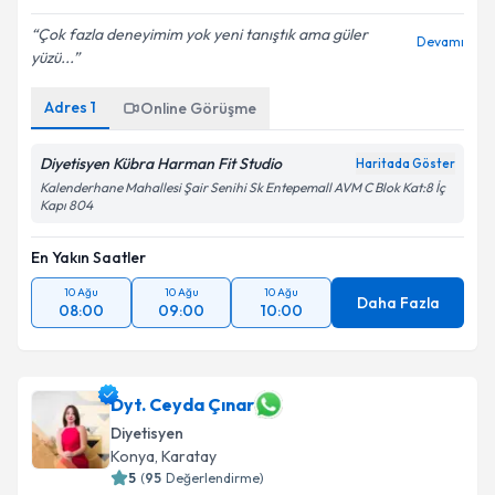
Çok fazla deneyimim yok yeni tanıştık ama güler
Devamı
yüzü...
Adres
1
Online Görüşme
Diyetisyen Kübra Harman Fit Studio
Haritada Göster
Kalenderhane Mahallesi Şair Senihi Sk Entepemall AVM C Blok Kat:8 İç
Kapı 804
En Yakın Saatler
10 Ağu
10 Ağu
10 Ağu
Daha Fazla
08:00
09:00
10:00
Dyt. Ceyda Çınar
Diyetisyen
Konya
,
Karatay
5
(
95
Değerlendirme)