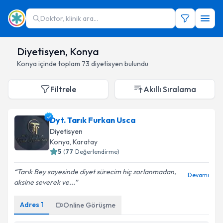
Doktor, klinik ara...
Diyetisyen, Konya
Konya
içinde toplam
73
diyetisyen
bulundu
Filtrele
Akıllı Sıralama
Dyt. Tarık Furkan Usca
Diyetisyen
Konya
,
Karatay
5
(
77
Değerlendirme)
Tarık Bey sayesinde diyet sürecim hiç zorlanmadan,
Devamı
aksine severek ve...
Adres
1
Online Görüşme