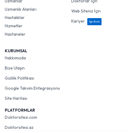
Uzmanlar
Doktorlar İçin
Uzmanlık Alanları
Web Siteniz İçin
Hastalıklar
Kariyer
İşe Alım
Hizmetler
Hastaneler
KURUMSAL
Hakkımızda
Bize Ulaşın
Gizlilik Politikası
Google Takvim Entegrasyonu
Site Haritası
PLATFORMLAR
Doktorsitesi.com
Doktorsitesi.az