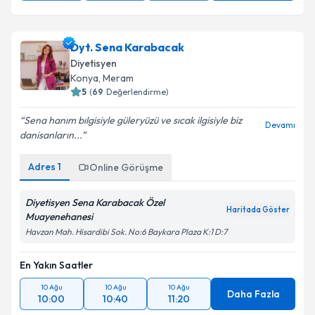
Dyt. Sena Karabacak
Diyetisyen
Konya
,
Meram
5
(
69
Değerlendirme)
Sena hanım bılgisiyle güleryüzü ve sıcak ilgisiyle biz
Devamı
danisanların...
Adres
1
Online Görüşme
Diyetisyen Sena Karabacak Özel
Haritada Göster
Muayenehanesi
Havzan Mah. Hisardibi Sok. No:6 Baykara Plaza K:1 D:7
En Yakın Saatler
10 Ağu
10 Ağu
10 Ağu
Daha Fazla
10:00
10:40
11:20