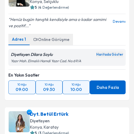
E-posta Adresiniz
Konya
,
Selçuklu
5
(
4
Değerlendirme)
Henüz bugün tanıştık kendisiyle ama o kadar samimi
Devamı
ve pozitif...
Kişisel verilerimin işlenmesine ilişkin
Aydınlatma
Metni
'ni okudum ve kişisel verilerimin belirtilen
Adres
1
Online Görüşme
kapsamda işlenmesini kabul ediyorum.
Diyetisyen Dilara Soylu
Haritada Göster
Takvim Talebini Gönder
Yazır Mah. Elmalılı Hamdi Yazır Cad. No:69/A
En Yakın Saatler
10 Ağu
10 Ağu
10 Ağu
Daha Fazla
09:00
09:30
10:00
Dyt. Betül Ertürk
Diyetisyen
Konya
,
Karatay
5
(
3
Değerlendirme)