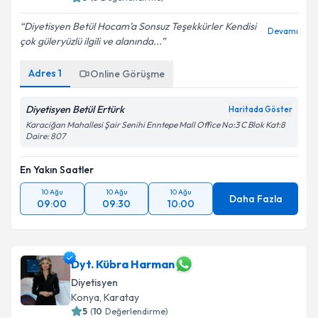
Diyetisyen Betül Hocam’a Sonsuz Teşekkürler Kendisi
Devamı
çok güleryüzlü ilgili ve alanında...
Adres
1
Online Görüşme
Diyetisyen Betül Ertürk
Haritada Göster
Karaciğan Mahallesi Şair Senihi Enntepe Mall Office No:3 C Blok Kat:8
Daire: 807
En Yakın Saatler
10 Ağu
10 Ağu
10 Ağu
Daha Fazla
09:00
09:30
10:00
Dyt. Kübra Harman
Diyetisyen
Konya
,
Karatay
5
(
10
Değerlendirme)