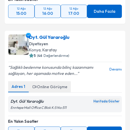
12 Ağu
12 Ağu
12 Ağu
Daha Fazla
15:00
16:00
17:00
Dyt. Gül Yararoğlu
Diyetisyen
Konya
,
Karatay
5
(
46
Değerlendirme)
Sağlıklı beslenme konusunda bilinç kazanmamı
Devamı
sağlayan, her aşamada motive eden...
Adres
1
Online Görüşme
Dyt. Gül Yararoğlu
Haritada Göster
Enntepe Mall Office C Blok K:5 No:511
En Yakın Saatler