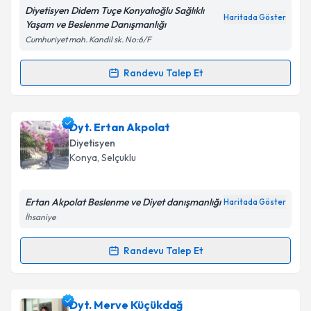
Diyetisyen Didem Tuçe Konyalıoğlu Sağlıklı
Haritada Göster
Yaşam ve Beslenme Danışmanlığı
Cumhuriyet mah. Kandil sk. No:6/F
Kişisel verilerimin işlenmesine ilişkin
Aydınlatma
Metni
'ni okudum ve kişisel verilerimin belirtilen
Randevu Talep Et
Randevu Takvimi Talebi
kapsamda işlenmesini kabul ediyorum.
Uzm. Dyt. Didem Tuçe Konyalıoğlu
için randevu
Dyt. Ertan Akpolat
Takvim Talebini Gönder
takvimi talebi oluşturun. Size bu uzmandan randevu
Diyetisyen
almanız için bir takvim hazırlandığında e-posta ile
Konya
,
Selçuklu
bilgilendireceğiz.
E-posta Adresiniz
Ertan Akpolat Beslenme ve Diyet danışmanlığı
Haritada Göster
İhsaniye
Randevu Talep Et
Randevu Takvimi Talebi
Kişisel verilerimin işlenmesine ilişkin
Aydınlatma
Metni
'ni okudum ve kişisel verilerimin belirtilen
kapsamda işlenmesini kabul ediyorum.
Dyt. Ertan Akpolat
için randevu takvimi talebi
Dyt. Merve Küçükdağ