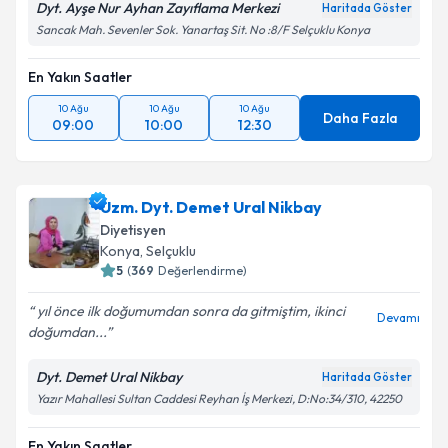
Dyt. Ayşe Nur Ayhan Zayıflama Merkezi
Haritada Göster
Sancak Mah. Sevenler Sok. Yanartaş Sit. No :8/F Selçuklu Konya
En Yakın Saatler
10 Ağu
10 Ağu
10 Ağu
Daha Fazla
09:00
10:00
12:30
Uzm. Dyt. Demet Ural Nikbay
Diyetisyen
Konya
,
Selçuklu
5
(
369
Değerlendirme)
yıl önce ilk doğumumdan sonra da gitmiştim, ikinci
Devamı
doğumdan...
Dyt. Demet Ural Nikbay
Haritada Göster
Yazır Mahallesi Sultan Caddesi Reyhan İş Merkezi, D:No:34/310, 42250
En Yakın Saatler