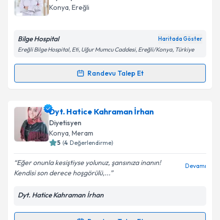
takvim hazırlandığında e-posta ile bilgilendireceğiz.
Konya
,
Ereğli
E-posta Adresiniz
Bilge Hospital
Haritada Göster
Ereğli Bilge Hospital, Eti, Uğur Mumcu Caddesi, Ereğli/Konya, Türkiye
Kişisel verilerimin işlenmesine ilişkin
Aydınlatma
Randevu Talep Et
Randevu Takvimi Talebi
Metni
'ni okudum ve kişisel verilerimin belirtilen
kapsamda işlenmesini kabul ediyorum.
Dyt. Elif Bilge Nadaroğlu
için randevu takvimi talebi
Dyt. Hatice Kahraman İrhan
oluşturun. Size bu uzmandan randevu almanız için bir
Takvim Talebini Gönder
Diyetisyen
takvim hazırlandığında e-posta ile bilgilendireceğiz.
Konya
,
Meram
5
(
4
Değerlendirme)
E-posta Adresiniz
Eğer onunla kesiştiyse yolunuz, şansınıza inanın!
Devamı
Kendisi son derece hoşgörülü,...
Dyt. Hatice Kahraman İrhan
Kişisel verilerimin işlenmesine ilişkin
Aydınlatma
Metni
'ni okudum ve kişisel verilerimin belirtilen
kapsamda işlenmesini kabul ediyorum.