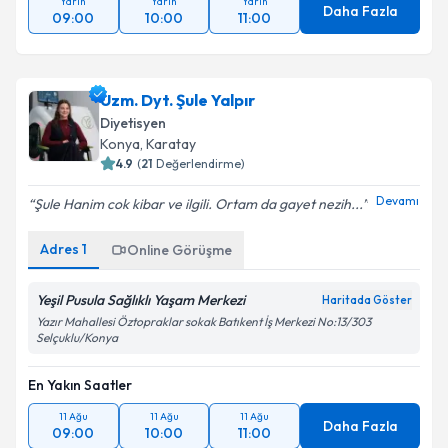
Yarın
Yarın
Yarın
Daha Fazla
09:00
10:00
11:00
Uzm. Dyt. Şule Yalpır
Diyetisyen
Konya
,
Karatay
4.9
(
21
Değerlendirme)
Devamı
Şule Hanim cok kibar ve ilgili. Ortam da gayet nezih...
Adres
1
Online Görüşme
Yeşil Pusula Sağlıklı Yaşam Merkezi
Haritada Göster
Yazır Mahallesi Öztopraklar sokak Batıkent İş Merkezi No:13/303
Selçuklu/Konya
En Yakın Saatler
11 Ağu
11 Ağu
11 Ağu
Daha Fazla
09:00
10:00
11:00