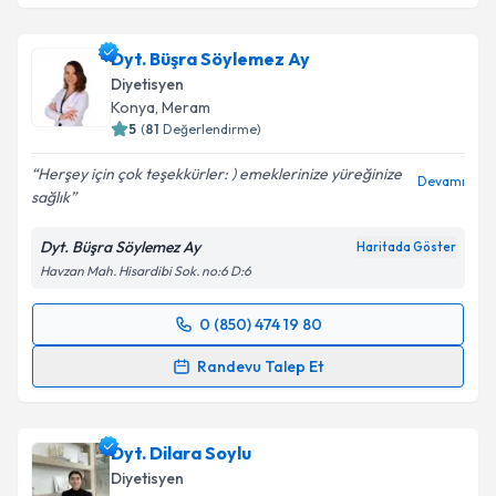
Dyt. Büşra Söylemez Ay
Diyetisyen
Konya
,
Meram
5
(
81
Değerlendirme)
Herşey için çok teşekkürler: ) emeklerinize yüreğinize
Devamı
sağlık
Dyt. Büşra Söylemez Ay
Haritada Göster
Havzan Mah. Hisardibi Sok. no:6 D:6
0 (850) 474 19 80
Randevu Takvimi Talebi
Randevu Talep Et
Dyt. Büşra Söylemez Ay
için randevu takvimi talebi
oluşturun. Size bu uzmandan randevu almanız için bir
Dyt. Dilara Soylu
takvim hazırlandığında e-posta ile bilgilendireceğiz.
Diyetisyen