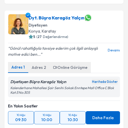
Dyt. Büşra Karagöz Yalçın
Diyetisyen
Konya
,
Karatay
5
(
27
Değerlendirme)
Gönül rahatlığıyla tavsiye ederim çok ilgili anlayışlı
Devamı
motive edici ben...
Adres
1
Adres
2
Online Görüşme
Diyetisyen Büşra Karagöz Yalçın
Haritada Göster
Kalenderhane Mahallesi Şair Senihi Sokak Enntepe Mall Office C Blok
Kat:3 No:305
En Yakın Saatler
10 Ağu
10 Ağu
10 Ağu
Daha Fazla
09:30
10:00
10:30