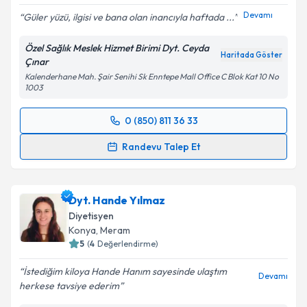
Devamı
Güler yüzü, ilgisi ve bana olan inancıyla haftada ...
Özel Sağlık Meslek Hizmet Birimi Dyt. Ceyda
Haritada Göster
Çınar
Kalenderhane Mah. Şair Senihi Sk Enntepe Mall Office C Blok Kat 10 No
1003
0 (850) 811 36 33
Randevu Takvimi Talebi
Randevu Talep Et
Dyt. Ceyda Çınar
için randevu takvimi talebi
oluşturun. Size bu uzmandan randevu almanız için bir
Dyt. Hande Yılmaz
takvim hazırlandığında e-posta ile bilgilendireceğiz.
Diyetisyen
E-posta Adresiniz
Konya
,
Meram
5
(
4
Değerlendirme)
İstediğim kiloya Hande Hanım sayesinde ulaştım
Devamı
herkese tavsiye ederim
Kişisel verilerimin işlenmesine ilişkin
Aydınlatma