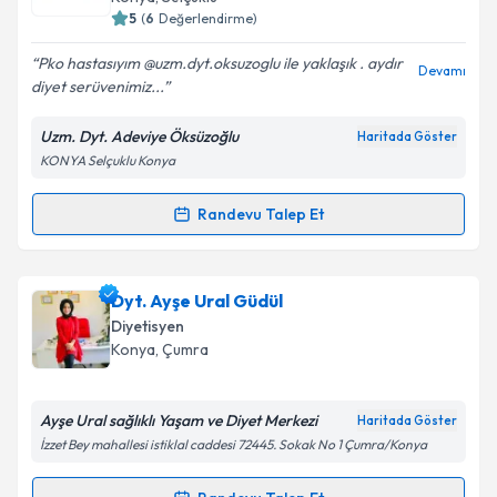
5
(
6
Değerlendirme)
E-posta Adresiniz
Pko hastasıyım @uzm.dyt.oksuzoglu ile yaklaşık . aydır
Devamı
diyet serüvenimiz...
Uzm. Dyt. Adeviye Öksüzoğlu
Haritada Göster
Kişisel verilerimin işlenmesine ilişkin
Aydınlatma
KONYA Selçuklu Konya
Metni
'ni okudum ve kişisel verilerimin belirtilen
kapsamda işlenmesini kabul ediyorum.
Randevu Talep Et
Randevu Takvimi Talebi
Takvim Talebini Gönder
Dyt. Adeviye Öksüzoğlu
için randevu takvimi talebi
Dyt. Ayşe Ural Güdül
oluşturun. Size bu uzmandan randevu almanız için bir
Diyetisyen
takvim hazırlandığında e-posta ile bilgilendireceğiz.
Konya
,
Çumra
E-posta Adresiniz
Ayşe Ural sağlıklı Yaşam ve Diyet Merkezi
Haritada Göster
İzzet Bey mahallesi istiklal caddesi 72445. Sokak No 1 Çumra/Konya