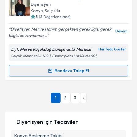
oluşturun. Size bu uzmandan randevu almanız için bir
Diyetisyen
takvim hazırlandığında e-posta ile bilgilendireceğiz.
Takvim Talebini Gönder
Konya
,
Selçuklu
5
(
2
Değerlendirme)
E-posta Adresiniz
Diyetisyen Merve Hanım gerçekten gerek ilgisi gerek
Devamı
bilgisi ile zayıflama...
Dyt. Merve Küçükdağ Danışmanlık Merkezi
Haritada Göster
Kişisel verilerimin işlenmesine ilişkin
Aydınlatma
Selçuk, Metanet Sk. NO:1, Esmira plaza Kat 1/A No:501,
Metni
'ni okudum ve kişisel verilerimin belirtilen
kapsamda işlenmesini kabul ediyorum.
Randevu Talep Et
Randevu Takvimi Talebi
Takvim Talebini Gönder
Dyt. Merve Küçükdağ
için randevu takvimi talebi
1
2
3
›
oluşturun. Size bu uzmandan randevu almanız için bir
takvim hazırlandığında e-posta ile bilgilendireceğiz.
E-posta Adresiniz
Diyetisyen
için Tedaviler
Konya Beslenme Takibi