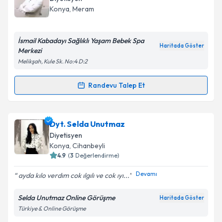
takvim hazırlandığında e-posta ile bilgilendireceğiz.
Konya
,
Meram
E-posta Adresiniz
İsmail Kabadayı Sağlıklı Yaşam Bebek Spa
Haritada Göster
Merkezi
Melikşah, Kule Sk. No:4 D:2
Kişisel verilerimin işlenmesine ilişkin
Aydınlatma
Metni
'ni okudum ve kişisel verilerimin belirtilen
Randevu Talep Et
Randevu Takvimi Talebi
kapsamda işlenmesini kabul ediyorum.
Dyt. İsmail Kabadayı
için randevu takvimi talebi
Dyt. Selda Unutmaz
Takvim Talebini Gönder
oluşturun. Size bu uzmandan randevu almanız için bir
Diyetisyen
takvim hazırlandığında e-posta ile bilgilendireceğiz.
Konya
,
Cihanbeyli
4.9
(
3
Değerlendirme)
E-posta Adresiniz
Devamı
ayda kılo verdım cok ılgılı ve cok ıyı...
Selda Unutmaz Online Görüşme
Haritada Göster
Türkiye & Online Görüşme
Kişisel verilerimin işlenmesine ilişkin
Aydınlatma
Metni
'ni okudum ve kişisel verilerimin belirtilen