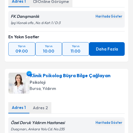
Adres
1
Online Görüşme
FK Danışmanlık
Haritada Göster
İpçi Konak ofis , No :6 Kat :1 / D:3
En Yakın Saatler
Yarın
Yarın
Yarın
Daha Fazla
09:00
10:00
11:00
Klinik Psikolog Büşra Bilge Çağlayan
Psikoloji
Bursa
, Yıldırım
Adres
1
Adres
2
Özel Doruk Yıldırım Hastanesi
Haritada Göster
Duaçınarı, Ankara Yolu Cd. No:235