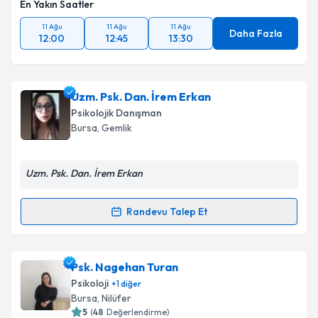
En Yakın Saatler
11 Ağu
11 Ağu
11 Ağu
Daha Fazla
12:00
12:45
13:30
Uzm. Psk. Dan. İrem Erkan
Psikolojik Danışman
Bursa
, Gemlik
Uzm. Psk. Dan. İrem Erkan
Randevu Talep Et
Randevu Takvimi Talebi
Uzm. Psk. Dan. İrem Erkan
için randevu takvimi
Psk. Nagehan Turan
talebi oluşturun. Size bu uzmandan randevu almanız
Psikoloji
+
1
diğer
için bir takvim hazırlandığında e-posta ile
Bursa
, Nilüfer
bilgilendireceğiz.
5
(
48
Değerlendirme)