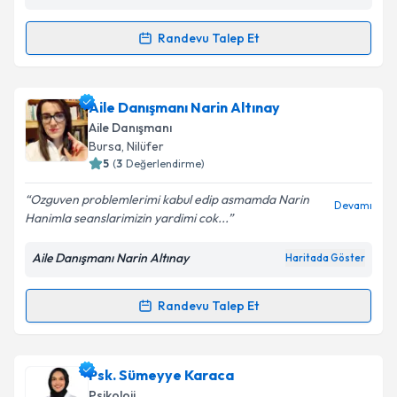
kapsamda işlenmesini kabul ediyorum.
Randevu Talep Et
Randevu Takvimi Talebi
Takvim Talebini Gönder
Psk. İlkay Altay
için randevu takvimi talebi oluşturun.
Aile Danışmanı Narin Altınay
Size bu uzmandan randevu almanız için bir takvim
Aile Danışmanı
hazırlandığında e-posta ile bilgilendireceğiz.
Bursa
, Nilüfer
5
(
3
Değerlendirme)
E-posta Adresiniz
Ozguven problemlerimi kabul edip asmamda Narin
Devamı
Hanimla seanslarimizin yardimi cok...
Aile Danışmanı Narin Altınay
Haritada Göster
Kişisel verilerimin işlenmesine ilişkin
Aydınlatma
Metni
'ni okudum ve kişisel verilerimin belirtilen
kapsamda işlenmesini kabul ediyorum.
Randevu Talep Et
Randevu Takvimi Talebi
Takvim Talebini Gönder
Aile Danışmanı Narin Altınay
için randevu takvimi
Psk. Sümeyye Karaca
talebi oluşturun. Size bu uzmandan randevu almanız
Psikoloji