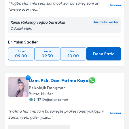
Tuğba Hanımla seanslara cok zor bir süreç sonrasi
Devamı
tavsiye üzerine...
Klinik Psikolog Tuğba Sarısakal
Haritada Göster
Odunluk Mah.
En Yakın Saatler
Yarın
Yarın
Yarın
Daha Fazla
09:00
09:30
10:00
Uzm. Psk. Dan. Fatma Kaya
Psikolojik Danışman
Bursa
, Nilüfer
5
(
17
Değerlendirme)
Fatma hanıma tüm bu süreçte profesyonel yaklaşımı,
Devamı
Samimiyeti, güler yüzü...