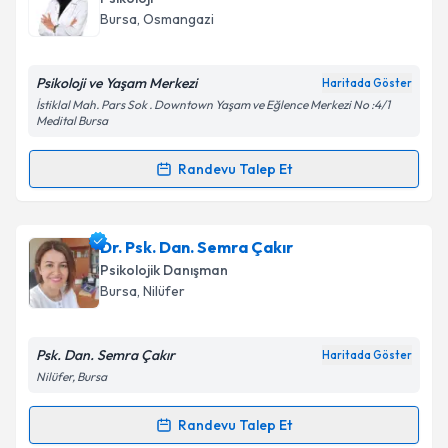
için bir takvim hazırlandığında e-posta ile
Bursa
, Osmangazi
bilgilendireceğiz.
E-posta Adresiniz
Psikoloji ve Yaşam Merkezi
Haritada Göster
İstiklal Mah. Pars Sok . Downtown Yaşam ve Eğlence Merkezi No :4/1
Medital Bursa
Randevu Talep Et
Kişisel verilerimin işlenmesine ilişkin
Aydınlatma
Randevu Takvimi Talebi
Metni
'ni okudum ve kişisel verilerimin belirtilen
kapsamda işlenmesini kabul ediyorum.
Psk. Sümeyye Karaca
için randevu takvimi talebi
Dr. Psk. Dan. Semra Çakır
oluşturun. Size bu uzmandan randevu almanız için bir
Psikolojik Danışman
Takvim Talebini Gönder
takvim hazırlandığında e-posta ile bilgilendireceğiz.
Bursa
, Nilüfer
E-posta Adresiniz
Psk. Dan. Semra Çakır
Haritada Göster
Nilüfer, Bursa
Kişisel verilerimin işlenmesine ilişkin
Aydınlatma
Randevu Talep Et
Randevu Takvimi Talebi
Metni
'ni okudum ve kişisel verilerimin belirtilen