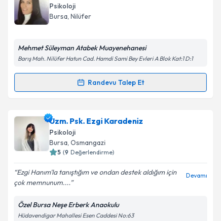
talebi oluşturun. Size bu uzmandan randevu almanız
Psikoloji
için bir takvim hazırlandığında e-posta ile
Bursa
, Nilüfer
bilgilendireceğiz.
Takvim Talebini Gönder
E-posta Adresiniz
Mehmet Süleyman Atabek Muayenehanesi
Barış Mah. Nilüfer Hatun Cad. Hamdi Sami Bey Evleri A Blok Kat:1 D:1
Randevu Talep Et
Randevu Takvimi Talebi
Kişisel verilerimin işlenmesine ilişkin
Aydınlatma
Metni
'ni okudum ve kişisel verilerimin belirtilen
kapsamda işlenmesini kabul ediyorum.
Psk. Tuğba Toprakeş
için randevu takvimi talebi
Uzm. Psk. Ezgi Karadeniz
oluşturun. Size bu uzmandan randevu almanız için bir
Psikoloji
takvim hazırlandığında e-posta ile bilgilendireceğiz.
Takvim Talebini Gönder
Bursa
, Osmangazi
5
(
9
Değerlendirme)
E-posta Adresiniz
Ezgi Hanım'la tanıştığım ve ondan destek aldığım için
Devamı
çok memnunum....
Özel Bursa Neşe Erberk Anaokulu
Kişisel verilerimin işlenmesine ilişkin
Aydınlatma
Hüdavendigar Mahallesi Esen Caddesi No:63
Metni
'ni okudum ve kişisel verilerimin belirtilen