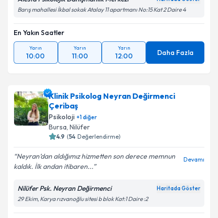
Barış mahallesi İkbal sokak Atalay 11 apartmanı No:15 Kat 2 Daire 4
En Yakın Saatler
Yarın
Yarın
Yarın
Daha Fazla
10:00
11:00
12:00
Klinik Psikolog Neyran Değirmenci
Çeribaş
Psikoloji
+
1
diğer
Bursa
, Nilüfer
4.9
(
54
Değerlendirme)
Neyran’dan aldığımız hizmetten son derece memnun
Devamı
kaldık. İlk andan itibaren...
Nilüfer Psk. Neyran Değirmenci
Haritada Göster
29 Ekim, Karya rızvanoğlu sitesi b blok Kat:1 Daire :2