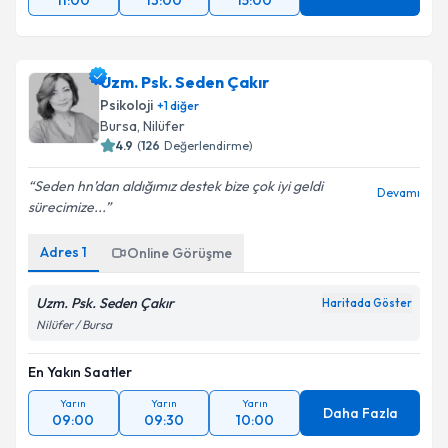
11:00
13:00
15:00
Uzm. Psk. Seden Çakır
Psikoloji
+
1
diğer
Bursa
, Nilüfer
4.9
(
126
Değerlendirme)
Seden hn’dan aldığımız destek bize çok iyi geldi
Devamı
sürecimize...
Adres
1
Online Görüşme
Uzm. Psk. Seden Çakır
Haritada Göster
Nilüfer / Bursa
En Yakın Saatler
Yarın
Yarın
Yarın
Daha Fazla
09:00
09:30
10:00