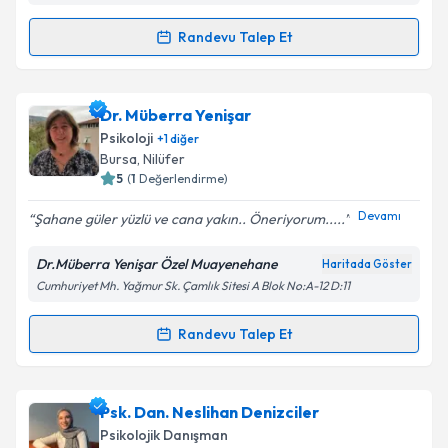
kapsamda işlenmesini kabul ediyorum.
Randevu Talep Et
Randevu Takvimi Talebi
Takvim Talebini Gönder
Uzm. Psk. Ezgi Karadeniz
için randevu takvimi talebi
Dr. Müberra Yenişar
oluşturun. Size bu uzmandan randevu almanız için bir
Psikoloji
+
1
diğer
takvim hazırlandığında e-posta ile bilgilendireceğiz.
Bursa
, Nilüfer
5
(
1
Değerlendirme)
E-posta Adresiniz
Devamı
Şahane güler yüzlü ve cana yakın.. Öneriyorum.....
Dr.Müberra Yenişar Özel Muayenehane
Haritada Göster
Cumhuriyet Mh. Yağmur Sk. Çamlık Sitesi A Blok No:A-12 D:11
Kişisel verilerimin işlenmesine ilişkin
Aydınlatma
Metni
'ni okudum ve kişisel verilerimin belirtilen
kapsamda işlenmesini kabul ediyorum.
Randevu Talep Et
Randevu Takvimi Talebi
Takvim Talebini Gönder
Dr. Müberra Yenişar
için randevu takvimi talebi
Psk. Dan. Neslihan Denizciler
oluşturun. Size bu uzmandan randevu almanız için bir
Psikolojik Danışman