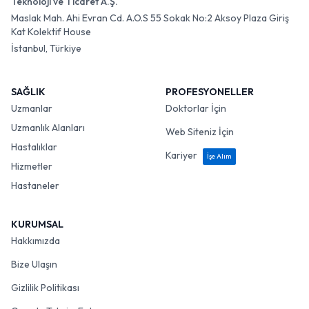
Teknoloji ve Ticaret A.Ş.
Maslak Mah. Ahi Evran Cd. A.O.S 55 Sokak No:2 Aksoy Plaza Giriş
Kat Kolektif House
İstanbul, Türkiye
SAĞLIK
PROFESYONELLER
Uzmanlar
Doktorlar İçin
Uzmanlık Alanları
Web Siteniz İçin
Hastalıklar
Kariyer
İşe Alım
Hizmetler
Hastaneler
KURUMSAL
Hakkımızda
Bize Ulaşın
Gizlilik Politikası