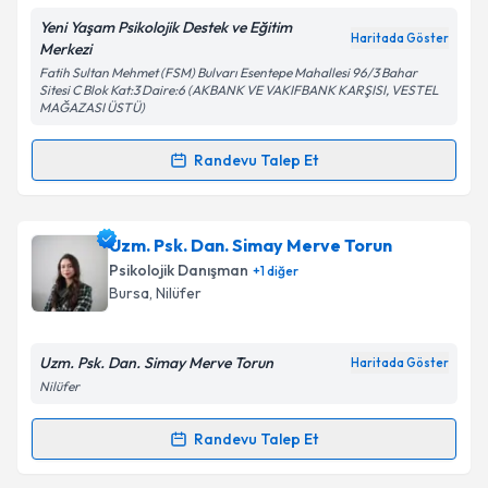
Yeni Yaşam Psikolojik Destek ve Eğitim
Kişisel verilerimin işlenmesine ilişkin
Aydınlatma
Haritada Göster
Merkezi
Metni
'ni okudum ve kişisel verilerimin belirtilen
Fatih Sultan Mehmet (FSM) Bulvarı Esentepe Mahallesi 96/3 Bahar
kapsamda işlenmesini kabul ediyorum.
Sitesi C Blok Kat:3 Daire:6 (AKBANK VE VAKIFBANK KARŞISI, VESTEL
MAĞAZASI ÜSTÜ)
Takvim Talebini Gönder
Randevu Talep Et
Randevu Takvimi Talebi
Klinik Psikolog Duygu Karaca
için randevu takvimi
Uzm. Psk. Dan. Simay Merve Torun
talebi oluşturun. Size bu uzmandan randevu almanız
Psikolojik Danışman
+
1
diğer
için bir takvim hazırlandığında e-posta ile
Bursa
, Nilüfer
bilgilendireceğiz.
E-posta Adresiniz
Uzm. Psk. Dan. Simay Merve Torun
Haritada Göster
Nilüfer
Randevu Talep Et
Randevu Takvimi Talebi
Kişisel verilerimin işlenmesine ilişkin
Aydınlatma
Metni
'ni okudum ve kişisel verilerimin belirtilen