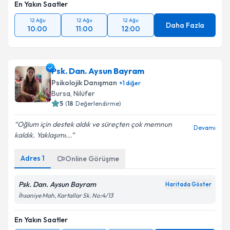
En Yakın Saatler
12 Ağu
12 Ağu
12 Ağu
Daha Fazla
10:00
11:00
12:00
Psk. Dan. Aysun Bayram
Psikolojik Danışman
+
1
diğer
Bursa
, Nilüfer
5
(
18
Değerlendirme)
Oğlum için destek aldık ve süreçten çok memnun
Devamı
kaldık. Yaklaşımı...
Adres
1
Online Görüşme
Psk. Dan. Aysun Bayram
Haritada Göster
İhsaniye Mah, Kartallar Sk. No:4/13
En Yakın Saatler