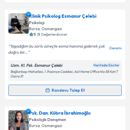
kapsamda işlenmesini kabul ediyorum.
Dr. Psk. Dan. Semra Çakır
için randevu takvimi
Klinik Psikolog Esmanur Çelebi
talebi oluşturun. Size bu uzmandan randevu almanız
Takvim Talebini Gönder
Psikoloji
için bir takvim hazırlandığında e-posta ile
Bursa
, Osmangazi
bilgilendireceğiz.
5
(
5
Değerlendirme)
E-posta Adresiniz
Yaşadığım bu zorlu süreçte esma hanıma giderek çok
Devamı
doğru bir...
Uzm. Kl. Psk. Esmanur Çelebi
Haritada Göster
Bağlarbaşı Mahallesi, 1. İhsaniye Caddesi, Asil Home Office No:58 Kat:7
Kişisel verilerimin işlenmesine ilişkin
Aydınlatma
Daire:31
Metni
'ni okudum ve kişisel verilerimin belirtilen
kapsamda işlenmesini kabul ediyorum.
Randevu Talep Et
Randevu Takvimi Talebi
Takvim Talebini Gönder
Klinik Psikolog Esmanur Çelebi
için randevu
Psk. Dan. Kübra İbrahimoğlu
takvimi talebi oluşturun. Size bu uzmandan randevu
Psikolojik Danışman
almanız için bir takvim hazırlandığında e-posta ile
Bursa
, Osmangazi
bilgilendireceğiz.