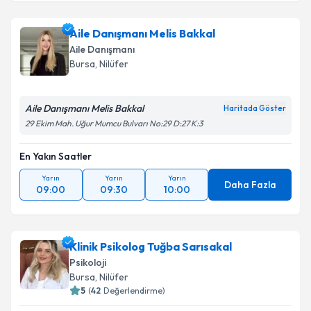
Aile Danışmanı Melis Bakkal
Aile Danışmanı
Bursa
, Nilüfer
Aile Danışmanı Melis Bakkal
Haritada Göster
29 Ekim Mah. Uğur Mumcu Bulvarı No:29 D:27 K:3
En Yakın Saatler
Yarın
Yarın
Yarın
Daha Fazla
09:00
09:30
10:00
Klinik Psikolog Tuğba Sarısakal
Psikoloji
Bursa
, Nilüfer
5
(
42
Değerlendirme)