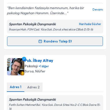
E-posta Adresiniz
Ben kendisinden fazlasıyla memnunum, harika bir
Devamı
psikolog Nagehan Hanımm. Üzerinde...
Spontan Psikolojik Danışmanlık
Haritada Göster
İhsaniye Mah. FSM Cad. Yüce Sok. Doruk sitesi ekice CBlok D:15-16
Kişisel verilerimin işlenmesine ilişkin
Aydınlatma
Metni
'ni okudum ve kişisel verilerimin belirtilen
kapsamda işlenmesini kabul ediyorum.
Randevu Talep Et
Randevu Takvimi Talebi
Takvim Talebini Gönder
Psk. Nagehan Turan
için randevu takvimi talebi
Psk. İlkay Altay
oluşturun. Size bu uzmandan randevu almanız için bir
Psikoloji
+
1
diğer
takvim hazırlandığında e-posta ile bilgilendireceğiz.
Bursa
, Nilüfer
E-posta Adresiniz
Adres
1
Adres
2
Spontan Psikolojik Danışmanlık
Kişisel verilerimin işlenmesine ilişkin
Aydınlatma
Fatih Sultan Mehmet Bul. Yüce Sok. Doruk Sitesi No:2-C C Blok Daire:15-
Metni
'ni okudum ve kişisel verilerimin belirtilen
16