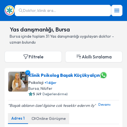
Doktor, klinik ara...
Yas danışmanlığı, Bursa
Bursa
içinde toplam
31
Yas danışmanlığı
uygulayan doktor -
uzman bulundu
Filtrele
Akıllı Sıralama
Klinik Psikolog Başak Küçükyalçın
Psikoloji
+
1
diğer
Bursa
, Nilüfer
5
(
49
Değerlendirme)
Devamı
Başak ablanın özel ilgisine cok tesekkr ederım ily
Adres
1
Online Görüşme