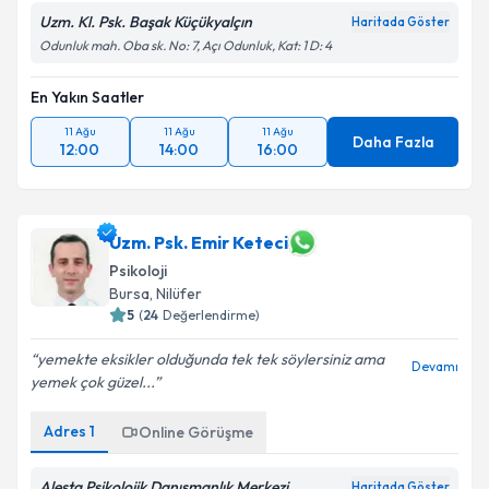
Uzm. Kl. Psk. Başak Küçükyalçın
Haritada Göster
Odunluk mah. Oba sk. No: 7, Açı Odunluk, Kat: 1 D: 4
En Yakın Saatler
11 Ağu
11 Ağu
11 Ağu
Daha Fazla
12:00
14:00
16:00
Uzm. Psk. Emir Keteci
Psikoloji
Bursa
, Nilüfer
5
(
24
Değerlendirme)
yemekte eksikler olduğunda tek tek söylersiniz ama
Devamı
yemek çok güzel...
Adres
1
Online Görüşme
Alesta Psikolojik Danışmanlık Merkezi
Haritada Göster