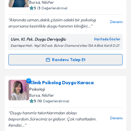
takvim hazırlandığında e-posta ile bilgilendireceğiz.
Bursa
, Nilüfer
5
(
3
Değerlendirme)
E-posta Adresiniz
Alanında uzman,dakik,çözüm odaklı bir psikolog
Devamı
arıyorsanız kesinlikle duygu hanımın kliniğini...
Uzm. Kl. Psk. Duygu Dervişoğlu
Haritada Göster
Kişisel verilerimin işlenmesine ilişkin
Aydınlatma
Esentepe Mah. Yeşil 160 sok. Bulvar Diamond sitesi 15A A Blok Kat:8 D:21
Metni
'ni okudum ve kişisel verilerimin belirtilen
kapsamda işlenmesini kabul ediyorum.
Randevu Talep Et
Randevu Takvimi Talebi
Takvim Talebini Gönder
Klinik Psikolog Duygu Dervişoğlu
için randevu
Klinik Psikolog Duygu Karaca
takvimi talebi oluşturun. Size bu uzmandan randevu
Psikoloji
almanız için bir takvim hazırlandığında e-posta ile
Bursa
, Nilüfer
bilgilendireceğiz.
5
(
10
Değerlendirme)
E-posta Adresiniz
Duygu hanım'a takıntılarımdan dolayı
Devamı
başvurdum.Sürecimiz iyi gidiyor. Çok rahatladım.
Kendisi...