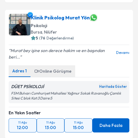
Klinik Psikolog Murat Yön
Psikoloji
Bursa
, Nilüfer
5
(
76
Değerlendirme)
Murat bey işine son derece hakim ve en başından
Devamı
beri...
Adres
1
Online Görüşme
DÜET PSİKOLOJİ
Haritada Göster
FSM Bulvarı Cumhuriyet Mahallesi Yağmur Sokak Rızvanoğlu Çamlık
Sitesi C blok Kat:3 Daire:5
En Yakın Saatler
11 Ağu
11 Ağu
11 Ağu
Daha Fazla
12:00
13:00
15:00