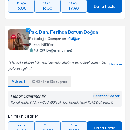
12 Ağu
12 Ağu
12 Ağu
Daha Fazla
16:00
16:50
17:40
Psk. Dan. Ferihan Batum Doğan
Psikolojik Danışman
+
1
diğer
Bursa
, Nilüfer
4.9
(
59
Değerlendirme)
Hayat rehberliği noktasında attığım en güzel adım. Bu
Devamı
yolu sevgili...
Adres
1
Online Görüşme
Flanör Danışmanlık
Haritada Göster
Konak mah. Yıldırım Cad. Göl sok. İpçi Konak No:4 Kat:2 Daire no:16
En Yakın Saatler
Yarın
Yarın
Yarın
Daha Fazla