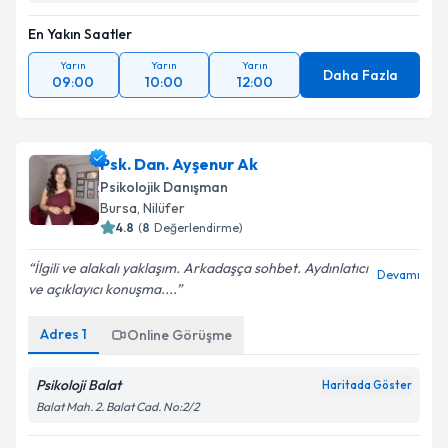
En Yakın Saatler
Yarın
Yarın
Yarın
Daha Fazla
09:00
10:00
12:00
Psk. Dan. Ayşenur Ak
Psikolojik Danışman
Bursa
, Nilüfer
4.8
(
8
Değerlendirme)
İlgili ve alakalı yaklaşım. Arkadaşça sohbet. Aydınlatıcı
Devamı
ve açıklayıcı konuşma....
Adres
1
Online Görüşme
Psikoloji Balat
Haritada Göster
Balat Mah. 2. Balat Cad. No:2/2