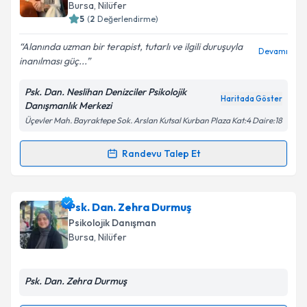
takvim hazırlandığında e-posta ile bilgilendireceğiz.
Bursa
, Nilüfer
5
(
2
Değerlendirme)
E-posta Adresiniz
Alanında uzman bir terapist, tutarlı ve ilgili duruşuyla
Devamı
inanılması güç...
Psk. Dan. Neslihan Denizciler Psikolojik
Kişisel verilerimin işlenmesine ilişkin
Aydınlatma
Haritada Göster
Danışmanlık Merkezi
Metni
'ni okudum ve kişisel verilerimin belirtilen
Üçevler Mah. Bayraktepe Sok. Arslan Kutsal Kurban Plaza Kat:4 Daire:18
kapsamda işlenmesini kabul ediyorum.
Randevu Talep Et
Randevu Takvimi Talebi
Takvim Talebini Gönder
Psk. Dan. Neslihan Denizciler
için randevu takvimi
Psk. Dan. Zehra Durmuş
talebi oluşturun. Size bu uzmandan randevu almanız
Psikolojik Danışman
için bir takvim hazırlandığında e-posta ile
Bursa
, Nilüfer
bilgilendireceğiz.
E-posta Adresiniz
Psk. Dan. Zehra Durmuş