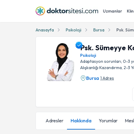
Uzmanlar
Klin
Anasayfa
Psikoloji
Bursa
Psk. Süm
Psk. Sümeyye K
Psikoloji
Adaptasyon sorunları, 0-3 y
Alışkanlığı Kazandırma, 2-3
Bursa
1 Adres
Psk. Sümeyye Karaca Profil Fotoğrafı
Adresler
Hakkında
Yorumlar
Mesl