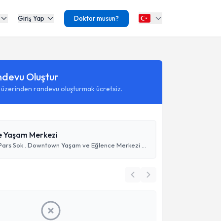
Giriş Yap
Doktor musun?
ndevu Oluştur
 üzerinden randevu oluşturmak ücretsiz.
ve Yaşam Merkezi
İstiklal Mah. Pars Sok . Downtown Yaşam ve Eğlence Merkezi No :4/1 Medital Bursa