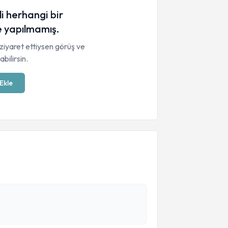
li herhangi bir
 yapılmamış.
ziyaret ettiysen görüş ve
bilirsin.
Ekle