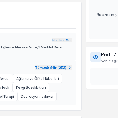
Bu uzman şu
Haritada Gör
 Eğlence Merkezi No :4/1 Medital Bursa
Profil Z
Son 30 gü
Tümünü Gör (
232
)
 Terapi
Ağlama ve Öfke Nöbetleri
 testi
Kaygı Bozuklukları
el Terapi
Depresyon tedavisi