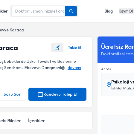
ikler
Blog
Kayıt Ol
eyye Karaca
Ücretsiz Ra
araca
Takip Et
Doktorsitesi.com
aş bebeklerde Uyku, Tuvalet ve Beslenme
 Yaş Sendromu Ebeveyn Danışmanlığı
devamı
Adres
Psikoloji 
Soru Sor
Randevu Talep Et
eki Bilgiler
İçerikler