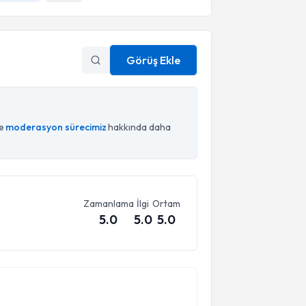
Görüş Ekle
ce
moderasyon sürecimiz
hakkında daha
Zamanlama
İlgi
Ortam
5.0
5.0
5.0