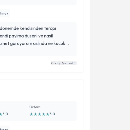
ltınay
z donemde kendisinden terapi
endi payima duseni ve nasil
a net goruyorum aslinda ne kucuk
amiz tekrar duzelmeye basladi Narin
 bilirim.sayesinde evliligim daha
Görüşü Şikayet Et
.
Ortam
★
★
★
★
★
★
5.0
5.0
ltınay