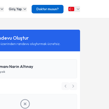
Giriş Yap
Doktor musun?
ndevu Oluştur
 üzerinden randevu oluşturmak ücretsiz.
manı Narin Altınay
 yok