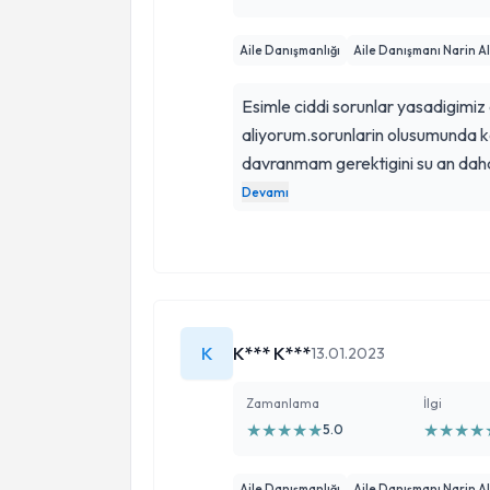
Aile Danışmanlığı
Aile Danışmanı Narin A
Esimle ciddi sorunlar yasadigimi
aliyorum.sorunlarin olusumunda k
davranmam gerektigini su an dah
sorunlari buyutmusuz diyorum.ar
Devamı
Hanima buradan da tesekkuru borc
saglam bir sekilde devam edecek
K
K*** K***
13.01.2023
Zamanlama
İlgi
★
★
★
★
★
★
★
★
★
5.0
Aile Danışmanlığı
Aile Danışmanı Narin A