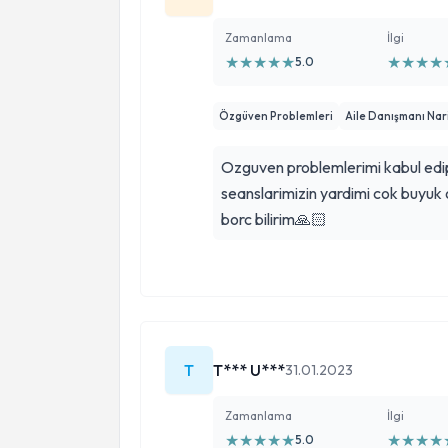
Zamanlama
İlgi
★
★
★
★
★
★
★
★
★
5.0
Özgüven Problemleri
Aile Danışmanı Nar
Ozguven problemlerimi kabul ed
seanslarimizin yardimi cok buyuk
borc bilirim🙏🏻
T
T*** U***
31.01.2023
Zamanlama
İlgi
★
★
★
★
★
★
★
★
★
5.0