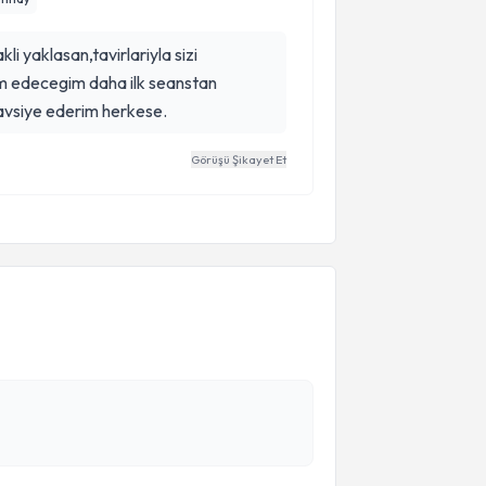
li yaklasan,tavirlariyla sizi
am edecegim daha ilk seanstan
avsiye ederim herkese.
Görüşü Şikayet Et