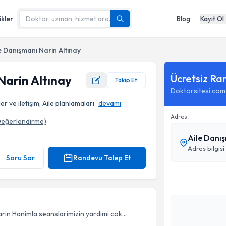
ikler
Blog
Kayıt Ol
e Danışmanı Narin Altınay
Ücretsiz Ra
Narin Altınay
Takip Et
Doktorsitesi.com
iler ve iletişim, Aile planlamaları
devamı
Adres
eğerlendirme)
Aile Danış
Adres bilgisi
Soru Sor
Randevu Talep Et
n Hanimla seanslarimizin yardimi cok...