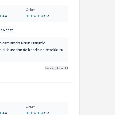
Ortam
★
★
★
★
★
★
5.0
5.0
in Altınay
ip asmamda Narin Hanimla
 oldu buradan da kendisine tesekkuru
Görüşü Şikayet Et
Ortam
★
★
★
★
★
★
5.0
5.0