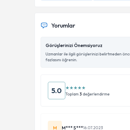
Yorumlar
Görüşlerinizi Önemsiyoruz
Uzmanlar ile ilgili görüşlerinizi belirtmeden ön
fazlasını öğrenin.
★
★
★
★
★
5.0
Toplam
3
değerlendirme
M
M*** S***
16.07.2023