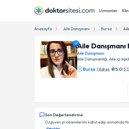
Uzmanlar
Klin
Anasayfa
Aile Danışmanı
Bursa
Ail
Aile Danışmanı 
Aile Danışmanı
Aile Danışmanlığı, Aile içi ilişk
Bursa
5.0
1 Adres
(
3
D
Aile Danışmanı Narin Altınay Profil Fotoğrafı
Son Değerlendirme
Ozguven problemlerimi kabul edip asmamda Nari
devamı