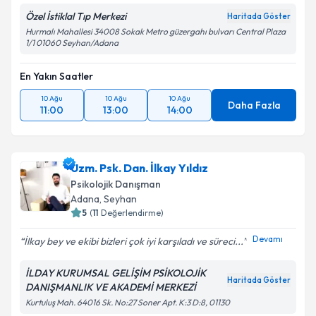
Özel İstiklal Tıp Merkezi
Haritada Göster
Hurmalı Mahallesi 34008 Sokak Metro güzergahı bulvarı Central Plaza
1/1 01060 Seyhan/Adana
En Yakın Saatler
10 Ağu
10 Ağu
10 Ağu
Daha Fazla
11:00
13:00
14:00
Uzm. Psk. Dan. İlkay Yıldız
Psikolojik Danışman
Adana
, Seyhan
5
(
11
Değerlendirme)
Devamı
İlkay bey ve ekibi bizleri çok iyi karşıladı ve süreci...
İLDAY KURUMSAL GELİŞİM PSİKOLOJİK
Haritada Göster
DANIŞMANLIK VE AKADEMİ MERKEZİ
Kurtuluş Mah. 64016 Sk. No:27 Soner Apt. K:3 D:8, 01130