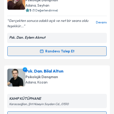
Psikolojik Danışman
için bir takvim hazırlandığında e-posta ile
Adana
, Seyhan
bilgilendireceğiz.
5
(
1
Değerlendirme)
E-posta Adresiniz
Gerçekten sonuca odaklı açık ve net bir seans oldu
Devamı
teşekkür...
Psk. Dan. Eylem Akmut
Kişisel verilerimin işlenmesine ilişkin
Aydınlatma
Metni
'ni okudum ve kişisel verilerimin belirtilen
Randevu Talep Et
Randevu Takvimi Talebi
kapsamda işlenmesini kabul ediyorum.
Takvim Talebini Gönder
Psk. Dan. Eylem Akmut
için randevu takvimi talebi
Psk. Dan. Bilal Altun
oluşturun. Size bu uzmandan randevu almanız için bir
Psikolojik Danışman
takvim hazırlandığında e-posta ile bilgilendireceğiz.
Adana
, Kozan
E-posta Adresiniz
KAMP KÜTÜPHANE
Karacaoğlan, Şht Hüseyin Soydan Cd., 01510