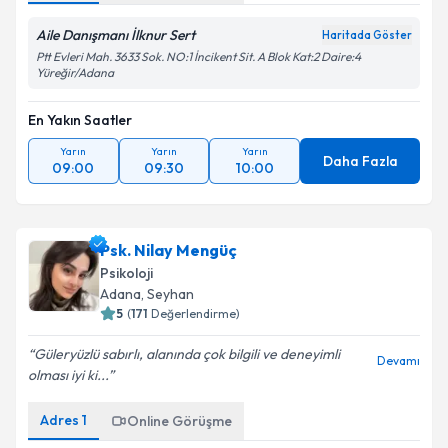
Aile Danışmanı İlknur Sert
Haritada Göster
Ptt Evleri Mah. 3633 Sok. NO:1 İncikent Sit. A Blok Kat:2 Daire:4
Yüreğir/Adana
En Yakın Saatler
Yarın
Yarın
Yarın
Daha Fazla
09:00
09:30
10:00
Psk. Nilay Mengüç
Psikoloji
Adana
, Seyhan
5
(
171
Değerlendirme)
Güleryüzlü sabırlı, alanında çok bilgili ve deneyimli
Devamı
olması iyi ki...
Adres
1
Online Görüşme