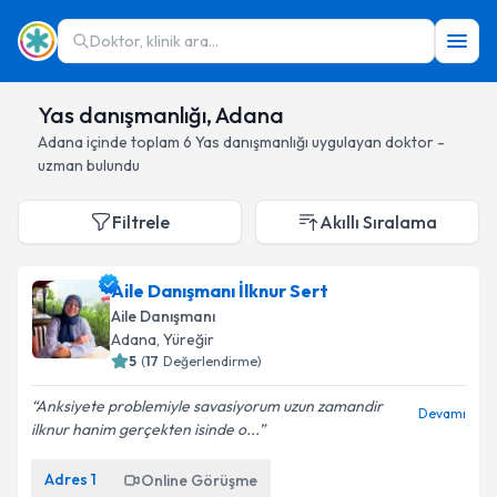
Doktor, klinik ara...
Yas danışmanlığı, Adana
Adana
içinde toplam
6
Yas danışmanlığı
uygulayan doktor -
uzman bulundu
Filtrele
Akıllı Sıralama
Aile Danışmanı İlknur Sert
Aile Danışmanı
Adana
, Yüreğir
5
(
17
Değerlendirme)
Anksiyete problemiyle savasiyorum uzun zamandir
Devamı
ilknur hanim gerçekten isinde o...
Adres
1
Online Görüşme