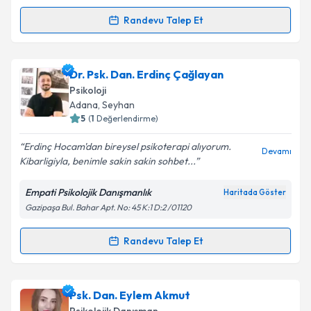
Randevu Talep Et
Randevu Takvimi Talebi
Uzm. Psk. Dan. İlkay Yıldız
için randevu takvimi
Dr. Psk. Dan. Erdinç Çağlayan
talebi oluşturun. Size bu uzmandan randevu almanız
Psikoloji
için bir takvim hazırlandığında e-posta ile
Adana
, Seyhan
bilgilendireceğiz.
5
(
1
Değerlendirme)
E-posta Adresiniz
Erdinç Hocam'dan bireysel psikoterapi alıyorum.
Devamı
Kibarligiyla, benimle sakin sakin sohbet...
Empati Psikolojik Danışmanlık
Haritada Göster
Gazipaşa Bul. Bahar Apt. No: 45 K:1 D:2 /01120
Kişisel verilerimin işlenmesine ilişkin
Aydınlatma
Metni
'ni okudum ve kişisel verilerimin belirtilen
kapsamda işlenmesini kabul ediyorum.
Randevu Talep Et
Randevu Takvimi Talebi
Takvim Talebini Gönder
Dr. Psk. Dan. Erdinç Çağlayan
için randevu takvimi
Psk. Dan. Eylem Akmut
talebi oluşturun. Size bu uzmandan randevu almanız