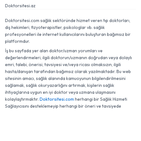
Doktorsitesi.az
Doktorsitesi.com sağlık sektöründe hizmet veren tıp doktorları,
diş hekimleri, fizyoterapistler, psikologlar vb. sağlık
profesyonelleri ile internet kullanıcılarını buluşturan bağımsız bir
platformdur.
İş bu sayfada yer alan doktor/uzman yorumları ve
değerlendirmeleri, ilgili doktorun/uzmanın doğrudan veya dolaylı
emri, talebi, önerisi, tavsiyesi ve/veya ricası olmaksızın, ilgili
hasta/danışan tarafından bağımsız olarak yazılmaktadır. Bu web
sitesinin amacı, sağlık alanında kamuoyunun bilgilendirilmesini
sağlamak, sağlık okuryazarlığını artırmak, kişilerin sağlık
ihtiyaçlarına uygun en iyi doktor veya uzmana ulaşmasını
kolaylaştırmaktır.
Doktorsitesi.com
herhangi bir Sağlık Hizmeti
Sağlayıcısını desteklemeyip herhangi bir öneri ve tavsiyede
bulunmamaktadır.
0 (850) 474 18 01
WhatsApp
Randevu
© 2007 - 2026 Doktorsitesi.com. Tüm Hakları Saklıdır.