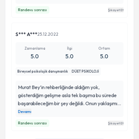
Randevu sonrası
Şikayet Et
S*** A***
25.12.2022
Zamanlama
İlgi
Ortam
5.0
5.0
5.0
Bireysel psikolojik danışmanlık
DÜET PSİKOLOJİ
Murat Bey’in rehberliğinde aldığım yok,
gösterdiğim gelişme asla tek başıma bu sürede
başarabileceğim bir şey değildi. Onun yaklaşımı,
klinik deneyimi ve bilgisi ile hem kısa sürede
Devamı
çözüme giden yola ulaştım hem de hayatımın
Randevu sonrası
Şikayet Et
geri kalanında gelişebilecek sorunların
üstesinden gelme konusunda bir vizyon edindim.