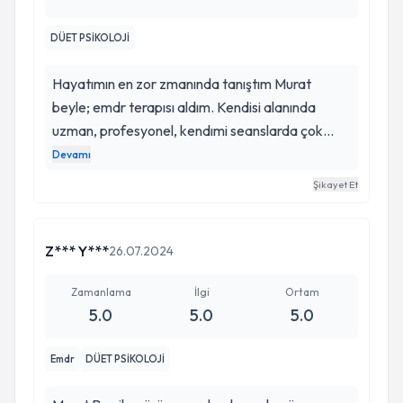
ederim.
DÜET PSİKOLOJİ
Hayatımın en zor zmanında tanıştım Murat
beyle; emdr terapısı aldım. Kendisi alanında
uzman, profesyonel, kendımi seanslarda çok
rahat hissettim. 2 yıl süren terapi surecıme
Devamı
baktığımda kendımle ilgili çok yol kattettım bu da
Şikayet Et
Murat beyin sizi kendınızı kesfettırmesi sizi size
buldurması, işini hakkıyla yapabılmesıyle ılgılı
olduğunu düşünüyorum. Bir psıkolog arayışı
Z*** Y***
26.07.2024
ıcerısındeyseniz kesınlikle bir kere denemelısınız
zaten ıkıncıye kendınız gitmek isteyeceksiniz: )
Zamanlama
İlgi
Ortam
5.0
5.0
5.0
Emdr
DÜET PSİKOLOJİ