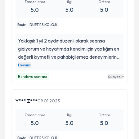
yerdesiniz :)
Zamanlama
İlgi
Ortam
5.0
5.0
5.0
Emdr
DÜET PSİKOLOJİ
Yaklaşık 1 yıl 2 aydır düzenli olarak seansa
gidiyorum ve hayatımda kendim için yaptığım en
değerli kıymetli ve pahabiçilemez deneyimlerini
yaşıyorum. “Ben” i yaratma sürecimdeki sanrı ve
Devamı
sancılarla gün geçtikçe psikolojik olarak daha da
Randevu sonrası
Şikayet Et
güçlü hissediyorum. Kendim için verdiğim bu
mücadelede dünya için küçük kendim için
kocamaan adımlar attım ve kendimle gurur
Y*** Z***
09.01.2023
duymanın hazzını yaşıyorum. Bu süreçte Murat
bey hep yanımdaydı. ben emekledikçe Murat
Zamanlama
İlgi
Ortam
bey elimden tuttu ve ayağa kaldırdı.bugün onun
5.0
5.0
5.0
yardımları ve uzmanlığı sayesinde ayakta dimdik
durabiliyorum. Cesaret korkmamak değil
Emdr
DÜET PSİKOLOJİ