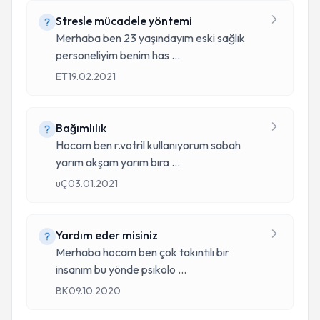
Stresle mücadele yöntemi
Merhaba ben 23 yaşındayım eski sağlık
personeliyim benim has
...
ET
19.02.2021
Bağımlılık
Hocam ben r.votril kullanıyorum sabah
yarım akşam yarım bıra
...
uÇ
03.01.2021
Yardım eder misiniz
Merhaba hocam ben çok takıntılı bir
insanım bu yönde psikolo
...
BK
09.10.2020