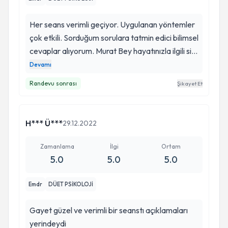
korktuğun halde yapmaktı, ve bana İnandığınız
ve bu cesareti verdiğiniz için teşekkür ederim
Her seans verimli geçiyor. Uygulanan yöntemler
çok etkili. Sorduğum sorulara tatmin edici bilimsel
cevaplar alıyorum. Murat Bey hayatınızla ilgili sizi
yönlendirmiyor; kendi hayatınıza daha iyi yön
Devamı
verebilmeniz için sizi etkin bir seviyeye getiriyor.
Randevu sonrası
Şikayet Et
Kendisi, olaylara tamamen sizin gözünüzden
bakabildiği için önerileri etkili oluyor.
H*** Ü***
29.12.2022
Zamanlama
İlgi
Ortam
5.0
5.0
5.0
Emdr
DÜET PSİKOLOJİ
Gayet güzel ve verimli bir seanstı açıklamaları
yerindeydi