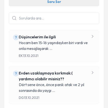
Soru Sor
Düşüncelerim ile ilgili
Hocam ben 15-16 yaşındayken biri vardı ve
onla mesajlaşarak
...
EK
13.10.2021
Evden uzaklaşmaya korkmak:(
yardımcı olabilir misiniz??
Dört sene önce, önce panik atak ve 2 yıl
sonrasında da yaygı
...
DG
13.10.2021