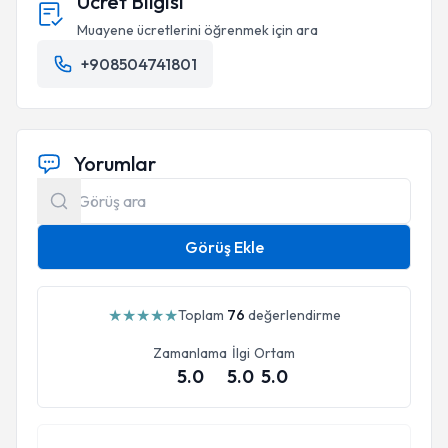
Ücret Bilgisi
Muayene ücretlerini öğrenmek için ara
+908504741801
Yorumlar
Görüş Ekle
★
★
★
★
★
Toplam
76
değerlendirme
Zamanlama
İlgi
Ortam
5.0
5.0
5.0