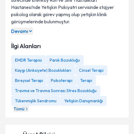
sürecinde Erenköy Ruh ve Sinir Hastalıkları
Hastanesi’nde Yetişkin Psikiyatri servisinde stajyer
psikolog olarak görev yapmış olup yetişkin klinik
görüşmelerinde bulunmuştur.
Devamı
İlgi Alanları
EMDR Terapisi
Panik Bozukluğu
Kaygı (Anksiyete) Bozuklukları
Cinsel Terapi
Bireysel Terapi
Psikoterapi
Terapi
Travma ve Travma Sonrası Stres Bozukluğu
yetişkin psikolojisi
Tükenmişlik Sendromu
Yetişkin Danışmanlığı
Tümü