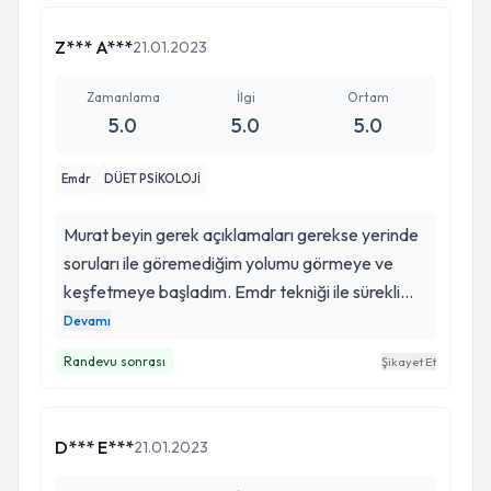
Z*** A***
21.01.2023
Zamanlama
İlgi
Ortam
5.0
5.0
5.0
Emdr
DÜET PSİKOLOJİ
Murat beyin gerek açıklamaları gerekse yerinde
soruları ile göremediğim yolumu görmeye ve
keşfetmeye başladım. Emdr tekniği ile sürekli
tekrarlanan döngülerimi nasıl kırdığımı yeni bir
Devamı
ben yaratmaya başladığımı görebilmek çok
Randevu sonrası
Şikayet Et
güzel. Daha yolun başındayım belki ama benim
artık güzel şeylere umudum var. Kendisine
teşekkür ediyorum yolumu aydınlattığı için iyi ki
D*** E***
21.01.2023
var. Herkese de tavsiye ediyorum doğru