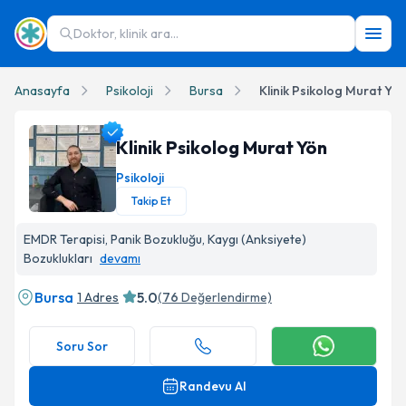
Doktor, klinik ara...
Anasayfa
Psikoloji
Bursa
Klinik Psikolog Murat Yön
Klinik Psikolog Murat Yön
Psikoloji
Takip Et
Klinik Psikolog Murat Yön Profil Fotoğrafı
EMDR Terapisi, Panik Bozukluğu, Kaygı (Anksiyete)
Bozuklukları
devamı
Bursa
5.0
1 Adres
(
76
Değerlendirme)
Soru Sor
Randevu Al