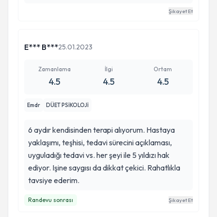
zamanda farklı pencerelerden bakabilmeyi bana
Şikayet Et
gösteren kişi O. O koltuk benim sığınağım gibi..
E*** B***
25.01.2023
Zamanlama
İlgi
Ortam
4.5
4.5
4.5
Emdr
DÜET PSİKOLOJİ
6 aydır kendisinden terapi alıyorum. Hastaya
yaklaşımı, teşhisi, tedavi sürecini açıklaması,
uyguladığı tedavi vs. her şeyi ile 5 yıldızı hak
ediyor. Işine saygısı da dikkat çekici. Rahatlıkla
tavsiye ederim.
Randevu sonrası
Şikayet Et