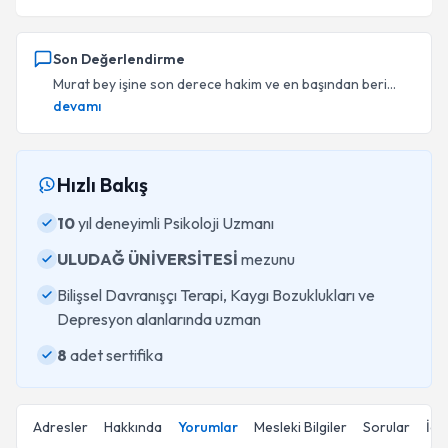
Son Değerlendirme
Murat bey işine son derece hakim ve en başından beri...
devamı
Hızlı Bakış
10
yıl deneyimli Psikoloji Uzmanı
ULUDAĞ ÜNİVERSİTESİ
mezunu
Bilişsel Davranışçı Terapi, Kaygı Bozuklukları ve
Depresyon alanlarında uzman
8
adet sertifika
Adresler
Hakkında
Yorumlar
Mesleki Bilgiler
Sorular
İçe