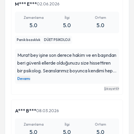
M*** E***
02.06.2026
Zamanlama
İlgi
Ortam
5.0
5.0
5.0
Panik bozukluk
DÜET PSİKOLOJİ
Murat bey işine son derece hakim ve en başından
beri güvenli ellerde olduğunuzu size hissettiren
bir psikolog. Seanslarımız boyunca kendimi hep
rahat hissettim ve onunla her şeyi paylaşabildim
Devamı
ki bunun gibi bir süreçte bunun çok önemli
Şikayet Et
olduğunu düşünüyorum. Ayrıca uzmanlık
alanında hem ulusal hem de uluslararası yeterlilik
sahibi olduğunu gösteren tüm sertifikalara da
A*** B***
08.03.2026
sahip. Gönül rahatlığı ile herhangi bir
sorununuzda kendisine danışabilirsiniz. Kendisine
Zamanlama
İlgi
Ortam
5.0
5.0
5.0
bu vesile ile yardımları için tekrar teşekkür