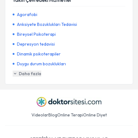
Yakın Çevredeki Hizmetler
Agorafobi
Anksiyete Bozuklukları Tedavisi
Bireysel Psikoterapi
Depresyon tedavisi
Dinamik psikoterapiler
Duygu durum bozuklukları
Daha fazla
Videolar
Blog
Online Terapi
Online Diyet