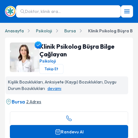
Doktor, klinik ara...
Anasayfa
Psikoloji
Bursa
Klinik Psikolog Büşra Bi
Klinik Psikolog Büşra Bilge
Çağlayan
Psikoloji
Takip Et
Klinik Psikolog Büşra Bilge Çağlayan Profil Fotoğrafı
Kişilik Bozuklukları, Anksiyete (Kaygı) Bozuklukları, Duygu
Durum Bozuklukları
devamı
Bursa
2 Adres
Randevu Al