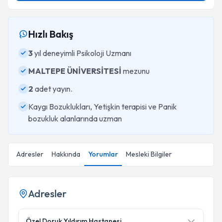
Hızlı Bakış
3
yıl deneyimli Psikoloji Uzmanı
MALTEPE ÜNİVERSİTESİ
mezunu
2
adet yayın.
Kaygı Bozuklukları, Yetişkin terapisi ve Panik
bozukluk alanlarında uzman
Adresler
Hakkında
Yorumlar
Mesleki Bilgiler
Adresler
Özel Doruk Yıldırım Hastanesi