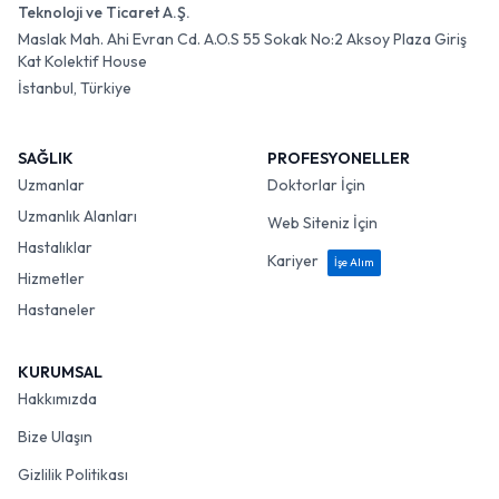
Teknoloji ve Ticaret A.Ş.
Maslak Mah. Ahi Evran Cd. A.O.S 55 Sokak No:2 Aksoy Plaza Giriş
Kat Kolektif House
İstanbul, Türkiye
SAĞLIK
PROFESYONELLER
Uzmanlar
Doktorlar İçin
Uzmanlık Alanları
Web Siteniz İçin
Hastalıklar
Kariyer
İşe Alım
Hizmetler
Hastaneler
KURUMSAL
Hakkımızda
Bize Ulaşın
Gizlilik Politikası