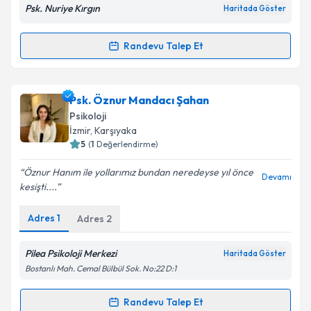
Psk. Nuriye Kırgın
Haritada Göster
Randevu Talep Et
Randevu Takvimi Talebi
Kişisel verilerimin işlenmesine ilişkin
Aydınlatma
Metni
'ni okudum ve kişisel verilerimin belirtilen
kapsamda işlenmesini kabul ediyorum.
Psk. Nuriye Kırgın
için randevu takvimi talebi
Psk. Öznur Mandacı Şahan
oluşturun. Size bu uzmandan randevu almanız için bir
Psikoloji
takvim hazırlandığında e-posta ile bilgilendireceğiz.
Takvim Talebini Gönder
İzmir
, Karşıyaka
5
(
1
Değerlendirme)
E-posta Adresiniz
Öznur Hanım ile yollarımız bundan neredeyse yıl önce
Devamı
kesişti....
Adres
1
Adres
2
Kişisel verilerimin işlenmesine ilişkin
Aydınlatma
Metni
'ni okudum ve kişisel verilerimin belirtilen
kapsamda işlenmesini kabul ediyorum.
Pilea Psikoloji Merkezi
Haritada Göster
Bostanlı Mah. Cemal Bülbül Sok. No:22 D:1
Takvim Talebini Gönder
Randevu Talep Et
Randevu Takvimi Talebi