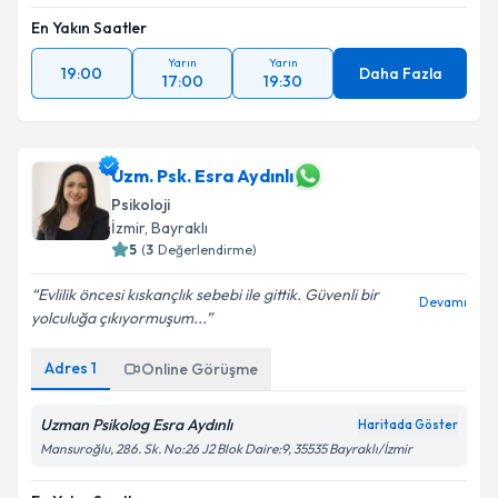
En Yakın Saatler
Yarın
Yarın
19:00
Daha Fazla
17:00
19:30
Uzm. Psk. Esra Aydınlı
Psikoloji
İzmir
, Bayraklı
5
(
3
Değerlendirme)
Evlilik öncesi kıskançlık sebebi ile gittik. Güvenli bir
Devamı
yolculuğa çıkıyormuşum...
Adres
1
Online Görüşme
Uzman Psikolog Esra Aydınlı
Haritada Göster
Mansuroğlu, 286. Sk. No:26 J2 Blok Daire:9, 35535 Bayraklı/İzmir