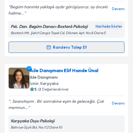
Begüm hanımla yaklaşık aydır görüşüyoruz. ay önceki
Devamı
halime...
Psk. Dan. Begüm Danacı-Bostanlı Psikoloji
Haritada Göster
Kişisel verilerimin işlenmesine ilişkin
Aydınlatma
Bostanlı Mh. Şehit Cengiz Topel Cd. Dikmen Apt. No:8 Daire:5
Metni
'ni okudum ve kişisel verilerimin belirtilen
kapsamda işlenmesini kabul ediyorum.
Randevu Talep Et
Randevu Takvimi Talebi
Takvim Talebini Gönder
Psk. Dan. Begüm Danacı
için randevu takvimi talebi
Aile Danışmanı Elif Hande Ünal
oluşturun. Size bu uzmandan randevu almanız için bir
Aile Danışmanı
takvim hazırlandığında e-posta ile bilgilendireceğiz.
İzmir
, Karşıyaka
5
(
2
Değerlendirme)
E-posta Adresiniz
. Seanstayım . Bir sonrakine eşim ile geleceğiz. Çok
Devamı
memnun...
Karşıyaka Duyu Psikoloji
Kişisel verilerimin işlenmesine ilişkin
Aydınlatma
Bahriye Üçok Bul. No:1/2 Daire 10
Metni
'ni okudum ve kişisel verilerimin belirtilen