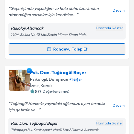
Geçmişimde yaşadığım ve hala daha üzerimden
Devamı
atamadığım sorunlar için kendisine...
Psikoloji Alsancak
Haritada Göster
1404. Sokak No:7B Kat:Zemin Mimar Sinan Mah.
Randevu Talep Et
Randevu Takvimi Talebi
Klinik Psikolog Berken Gündüz
için randevu takvimi
Psk. Dan. Tuğbagül Başer
talebi oluşturun. Size bu uzmandan randevu almanız
Psikolojik Danışman
+
1
diğer
için bir takvim hazırlandığında e-posta ile
İzmir
, Konak
bilgilendireceğiz.
5
(
7
Değerlendirme)
E-posta Adresiniz
Tuğbagül Hanım’a yaşındaki oğlumuzu oyun terapisi
Devamı
için getirdik ve...
Psk. Dan. Tuğbagül Başer
Haritada Göster
Talatpaşa Bul. Sezik Apart. No:61 Kat:2 Daire:6 Alsancak
Kişisel verilerimin işlenmesine ilişkin
Aydınlatma