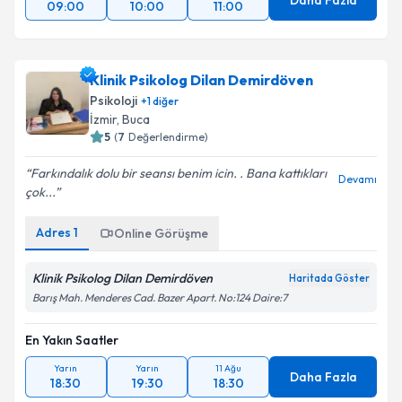
Daha Fazla
09:00
10:00
11:00
Klinik Psikolog Dilan Demirdöven
Psikoloji
+
1
diğer
İzmir
, Buca
5
(
7
Değerlendirme)
Farkındalık dolu bir seansı benim icin. . Bana kattıkları
Devamı
çok...
Adres
1
Online Görüşme
Klinik Psikolog Dilan Demirdöven
Haritada Göster
Barış Mah. Menderes Cad. Bazer Apart. No:124 Daire:7
En Yakın Saatler
Yarın
Yarın
11 Ağu
Daha Fazla
18:30
19:30
18:30