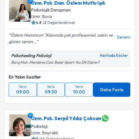
Uzm. Psk. Dan. Özlem Mutlu Işık
Psikolojik Danışman
İzmir
, Buca
4.8
(
2
Değerlendirme)
Özlem Hanımcım “Alanında çok profesyonel, sakin ve
Devamı
güven veren...
Psikohealing Psikoloji
Haritada Göster
Barış Mah. Menderes Cad. Bazer Apart. No:124 Daire:7
En Yakın Saatler
Yarın
Yarın
Yarın
Daha Fazla
09:00
09:30
10:00
Uzm. Psk. Serpil Yıldız Çoksan
Psikoloji
İzmir
, Bayraklı
5
(
44
Değerlendirme)