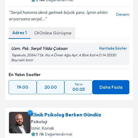
Serpil hanıma denk gelmek büyük şans. İşinin ehlini
Devamı
arıyorsanız serpil...
Adres
1
Online Görüşme
Uzm. Psk. Serpil Yıldız Çoksan
Haritada Göster
Tepekule, 2084/7 Sk. No.4 Ömer Ağa Apt. A Blok Kat:4 D:14 35530
Bayraklı İzmir
En Yakın Saatler
Yarın
19:00
20:00
Daha Fazla
00:05
Klinik Psikolog Berken Gündüz
Psikoloji
İzmir
, Konak
5
(
14
Değerlendirme)