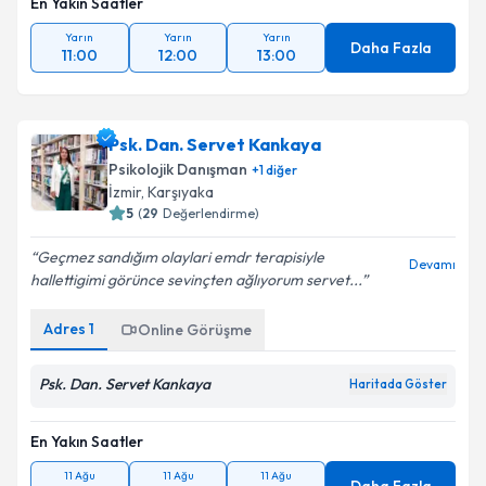
En Yakın Saatler
Yarın
Yarın
Yarın
Daha Fazla
11:00
12:00
13:00
Psk. Dan. Servet Kankaya
Psikolojik Danışman
+
1
diğer
İzmir
, Karşıyaka
5
(
29
Değerlendirme)
Geçmez sandığım olaylari emdr terapisiyle
Devamı
hallettigimi görünce sevinçten ağlıyorum servet...
Adres
1
Online Görüşme
Psk. Dan. Servet Kankaya
Haritada Göster
En Yakın Saatler
11 Ağu
11 Ağu
11 Ağu