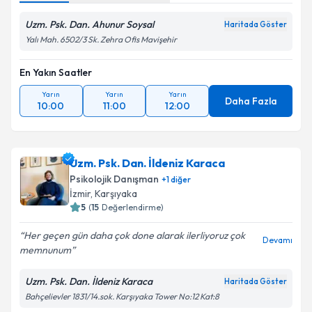
Uzm. Psk. Dan. Ahunur Soysal
Haritada Göster
Yalı Mah. 6502/3 Sk. Zehra Ofis Mavişehir
En Yakın Saatler
Yarın
Yarın
Yarın
Daha Fazla
10:00
11:00
12:00
Uzm. Psk. Dan. İldeniz Karaca
Psikolojik Danışman
+
1
diğer
İzmir
, Karşıyaka
5
(
15
Değerlendirme)
Her geçen gün daha çok done alarak ilerliyoruz çok
Devamı
memnunum
Uzm. Psk. Dan. İldeniz Karaca
Haritada Göster
Bahçelievler 1831/14.sok. Karşıyaka Tower No:12 Kat:8