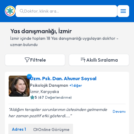
Doktor, klinik ara...
Yas danışmanlığı, İzmir
İzmir
içinde toplam
18
Yas danışmanlığı
uygulayan doktor -
uzman bulundu
Filtrele
Akıllı Sıralama
Uzm. Psk. Dan. Ahunur Soysal
Psikolojik Danışman
+
1
diğer
İzmir
, Karşıyaka
5
(
67
Değerlendirme)
Aldığım terapiler sorunlarımın üstesinden gelmemde
Devamı
her zaman pozitif etki gösterdi....
Adres
1
Online Görüşme