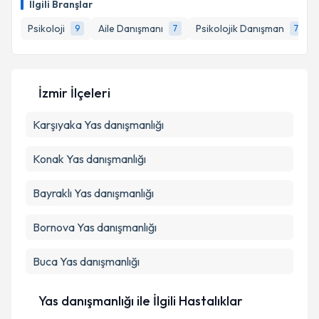
İlgili Branşlar
takvim hazırlandığında e-posta ile bilgilendireceğiz.
Psikoloji
Aile Danışmanı
Psikolojik Danışman
9
7
7
E-posta Adresiniz
İzmir İlçeleri
Kişisel verilerimin işlenmesine ilişkin
Aydınlatma
Karşıyaka
Metni
Yas danışmanlığı
'ni okudum ve kişisel verilerimin belirtilen
kapsamda işlenmesini kabul ediyorum.
Konak
Yas danışmanlığı
Takvim Talebini Gönder
Bayraklı
Yas danışmanlığı
Bornova
Yas danışmanlığı
Buca
Yas danışmanlığı
Yas danışmanlığı ile İlgili Hastalıklar