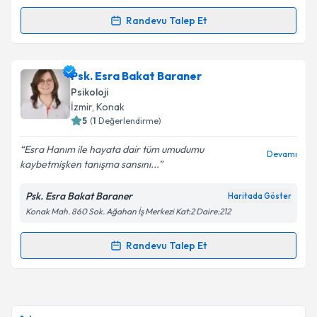
kapsamda işlenmesini kabul ediyorum.
Randevu Talep Et
Randevu Takvimi Talebi
Takvim Talebini Gönder
Aile Danışmanı Elif Hande Ünal
için randevu
Psk. Esra Bakat Baraner
takvimi talebi oluşturun. Size bu uzmandan randevu
Psikoloji
almanız için bir takvim hazırlandığında e-posta ile
İzmir
, Konak
bilgilendireceğiz.
5
(
1
Değerlendirme)
E-posta Adresiniz
Esra Hanım ile hayata dair tüm umudumu
Devamı
kaybetmişken tanışma sansını...
Psk. Esra Bakat Baraner
Haritada Göster
Konak Mah. 860 Sok. Ağahan İş Merkezi Kat:2 Daire:212
Kişisel verilerimin işlenmesine ilişkin
Aydınlatma
Metni
'ni okudum ve kişisel verilerimin belirtilen
kapsamda işlenmesini kabul ediyorum.
Randevu Talep Et
Randevu Takvimi Talebi
Takvim Talebini Gönder
Psk. Esra Bakat Baraner
için randevu takvimi talebi
oluşturun. Size bu uzmandan randevu almanız için bir