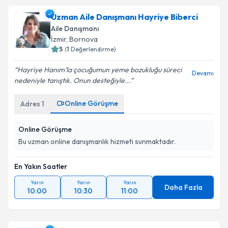
Uzman Aile Danışmanı Hayriye Biberci
Aile Danışmanı
İzmir
, Bornova
5
(
1
Değerlendirme)
Hayriye Hanım’la çocuğumun yeme bozukluğu süreci
Devamı
nedeniyle tanıştık. Onun desteğiyle...
Online Görüşme
Adres
1
Online Görüşme
Bu uzman online danışmanlık hizmeti sunmaktadır.
En Yakın Saatler
Yarın
Yarın
Yarın
Daha Fazla
10:00
10:30
11:00