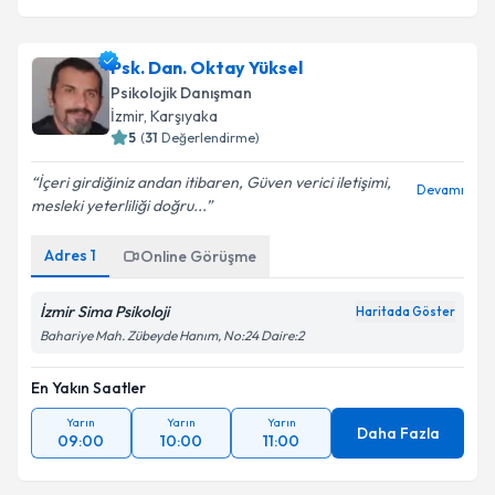
Psk. Dan. Oktay Yüksel
Psikolojik Danışman
İzmir
, Karşıyaka
5
(
31
Değerlendirme)
İçeri girdiğiniz andan itibaren, Güven verici iletişimi,
Devamı
mesleki yeterliliği doğru...
Adres
1
Online Görüşme
İzmir Sima Psikoloji
Haritada Göster
Bahariye Mah. Zübeyde Hanım, No:24 Daire:2
En Yakın Saatler
Yarın
Yarın
Yarın
Daha Fazla
09:00
10:00
11:00