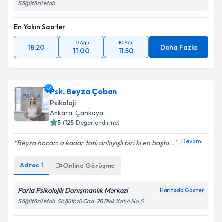
Söğütözü Mah.
En Yakın Saatler
10 Ağu
10 Ağu
18:20
Daha Fazla
11:00
11:50
Psk. Beyza Çoban
Psikoloji
Ankara
, Çankaya
5
(
125
Değerlendirme)
Devamı
Beyza hocam o kadar tatlı anlayışlı biri ki en başta...
Adres
1
Online Görüşme
Parla Psikolojik Danışmanlık Merkezi
Haritada Göster
Söğütözü Mah. Söğütözü Cad. 2B Blok Kat:4 No:5