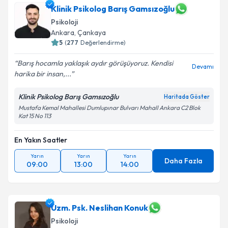
Klinik Psikolog Barış Gamsızoğlu
Psikoloji
Ankara
, Çankaya
5
(
277
Değerlendirme)
Barış hocamla yaklaşık aydır görüşüyoruz. Kendisi
Devamı
harika bir insan,...
Klinik Psikolog Barış Gamsızoğlu
Haritada Göster
Mustafa Kemal Mahallesi Dumlupınar Bulvarı Mahall Ankara C2 Blok
Kat 15 No 113
En Yakın Saatler
Yarın
Yarın
Yarın
Daha Fazla
09:00
13:00
14:00
Uzm. Psk. Neslihan Konuk
Psikoloji