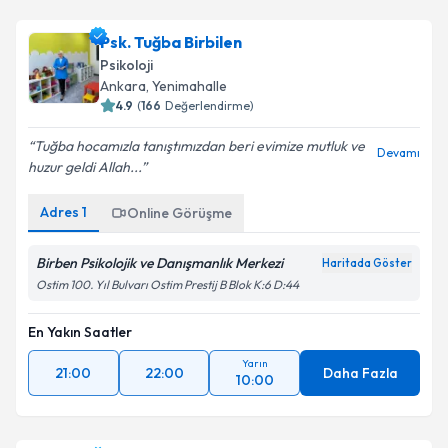
Psk. Tuğba Birbilen
Psikoloji
Ankara
, Yenimahalle
4.9
(
166
Değerlendirme)
Tuğba hocamızla tanıştımızdan beri evimize mutluk ve
Devamı
huzur geldi Allah...
Adres
1
Online Görüşme
Birben Psikolojik ve Danışmanlık Merkezi
Haritada Göster
Ostim 100. Yıl Bulvarı Ostim Prestij B Blok K:6 D:44
En Yakın Saatler
Yarın
21:00
22:00
Daha Fazla
10:00