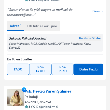
Gizem Hanım ile yıllık başarı ve mutluluk ile
Devamı
tamamladığımız...
Adres
1
Online Görüşme
Şakayık Psikoloji Merkezi
Haritada Göster
Şeker Mahallesi, 1408. Cadde, No:30, Hill Tower Rezidans, Kat:2,
Daire:22
En Yakın Saatler
10 Ağu
10 Ağu
17:30
Daha Fazla
13:00
13:30
Psk. Feyza Yaren Şahiner
Psikoloji
Ankara
, Çankaya
5
(
10
Değerlendirme)