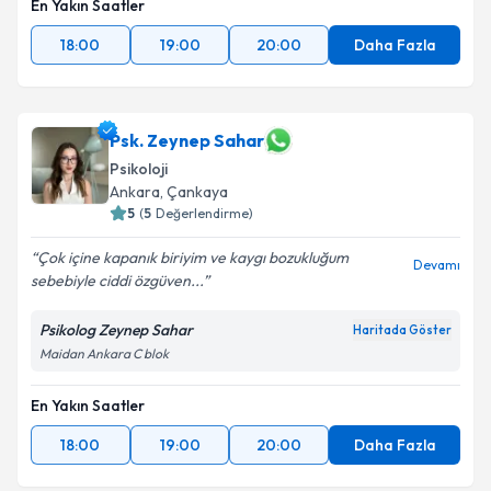
En Yakın Saatler
18:00
19:00
20:00
Daha Fazla
Psk. Zeynep Sahar
Psikoloji
Ankara
, Çankaya
5
(
5
Değerlendirme)
Çok içine kapanık biriyim ve kaygı bozukluğum
Devamı
sebebiyle ciddi özgüven...
Psikolog Zeynep Sahar
Haritada Göster
Maidan Ankara C blok
En Yakın Saatler
18:00
19:00
20:00
Daha Fazla