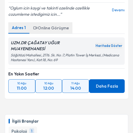
Oglum icin kaygi ve takinti ozelinde ozellikle
Devamı
cozumleme istedigimiz icin...
Adres
1
Online Görüşme
UZM.DR ÇAĞATAY UĞUR
Haritada Göster
MUAYENEHANESİ
Söğütözü Mahallesi, 2176. Sk. No :7, Platin Tower İş Merkezi, (Medicana
Hastanesi Yanı), Kat:18, No: 69
En Yakın Saatler
10 Ağu
10 Ağu
11 Ağu
Daha Fazla
11:00
12:00
14:00
İlgili Branşlar
Psikoloji
1