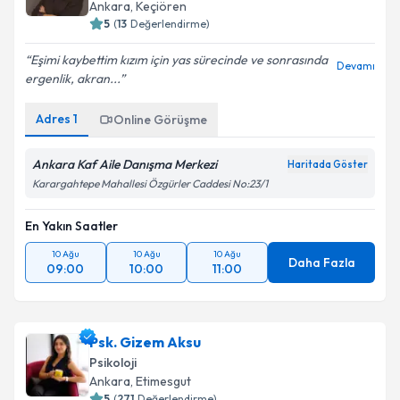
Ankara
, Keçiören
5
(
13
Değerlendirme)
Eşimi kaybettim kızım için yas sürecinde ve sonrasında
Devamı
ergenlik, akran...
Adres
1
Online Görüşme
Ankara Kaf Aile Danışma Merkezi
Haritada Göster
Karargahtepe Mahallesi Özgürler Caddesi No:23/1
En Yakın Saatler
10 Ağu
10 Ağu
10 Ağu
Daha Fazla
09:00
10:00
11:00
Psk. Gizem Aksu
Psikoloji
Ankara
, Etimesgut
5
(
271
Değerlendirme)