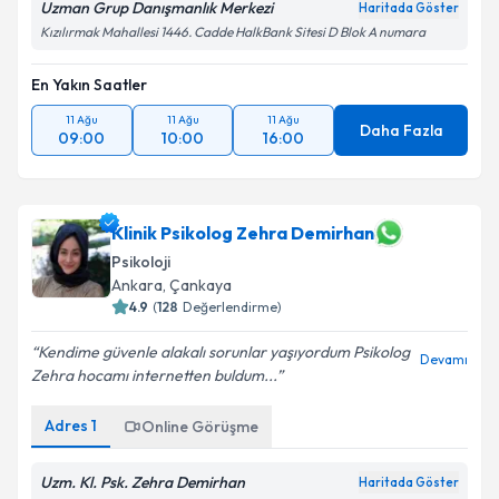
Uzman Grup Danışmanlık Merkezi
Haritada Göster
Kızılırmak Mahallesi 1446. Cadde HalkBank Sitesi D Blok A numara
En Yakın Saatler
11 Ağu
11 Ağu
11 Ağu
Daha Fazla
09:00
10:00
16:00
Klinik Psikolog Zehra Demirhan
Psikoloji
Ankara
, Çankaya
4.9
(
128
Değerlendirme)
Kendime güvenle alakalı sorunlar yaşıyordum Psikolog
Devamı
Zehra hocamı internetten buldum...
Adres
1
Online Görüşme
Uzm. Kl. Psk. Zehra Demirhan
Haritada Göster