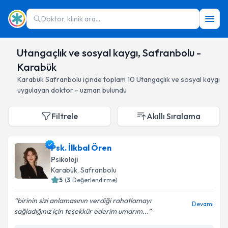
Doktor, klinik ara...
Utangaçlık ve sosyal kaygı, Safranbolu -
Karabük
Karabük
Safranbolu
içinde toplam
10
Utangaçlık ve sosyal kaygı
uygulayan doktor - uzman bulundu
Filtrele
Akıllı Sıralama
Psk. İlkbal Ören
Psikoloji
Karabük
, Safranbolu
5
(
3
Değerlendirme)
birinin sizi anlamasının verdiği rahatlamayı
Devamı
sağladığınız için teşekkür ederim umarım...