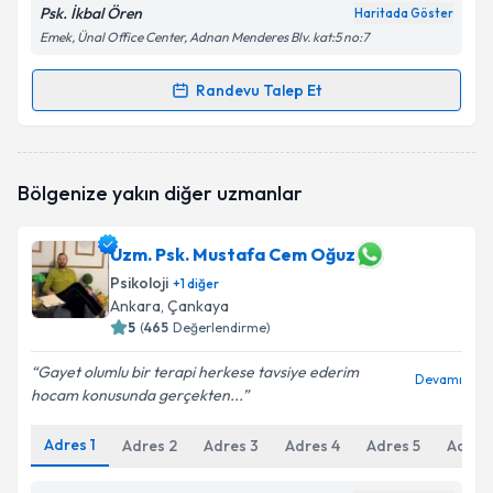
Psk. İkbal Ören
Haritada Göster
Emek, Ünal Office Center, Adnan Menderes Blv. kat:5 no:7
Randevu Talep Et
Randevu Takvimi Talebi
Psk. İlkbal Ören
için randevu takvimi talebi oluşturun.
Bölgenize yakın diğer uzmanlar
Size bu uzmandan randevu almanız için bir takvim
hazırlandığında e-posta ile bilgilendireceğiz.
Uzm. Psk. Mustafa Cem Oğuz
E-posta Adresiniz
Psikoloji
+
1
diğer
Ankara
, Çankaya
5
(
465
Değerlendirme)
Kişisel verilerimin işlenmesine ilişkin
Aydınlatma
Gayet olumlu bir terapi herkese tavsiye ederim
Devamı
Metni
'ni okudum ve kişisel verilerimin belirtilen
hocam konusunda gerçekten...
kapsamda işlenmesini kabul ediyorum.
Adres
1
Adres
2
Adres
3
Adres
4
Adres
5
Adres
Takvim Talebini Gönder