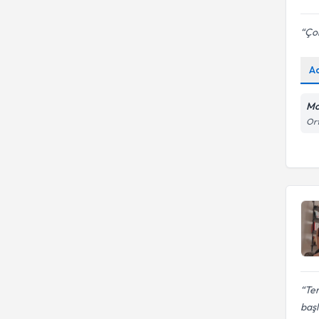
Çok
A
Mo
Ort
Te
başl