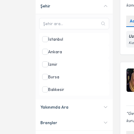
kon
Şehir
Online danışmanlık sunan
uzmanları göster
A
Uz
İstanbul
Kız
Ankara
İzmir
Bursa
Balıkesir
Kocaeli
Yakınımda Ara
Geç
Mersin
kuru
Branşlar
Konumuma yakın uzmanları
göster