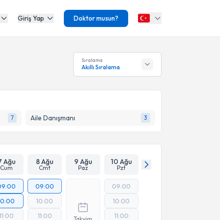
Giriş Yap
Doktor musun?
Sıralama
Akıllı Sıralama
Aile Danışmanı
7
3
7 Ağu
8 Ağu
9 Ağu
10 Ağu
Cum
Cmt
Paz
Pzt
09:00
09:00
09:00
10:00
10:00
10:00
11:00
11:00
11:00
Takvim