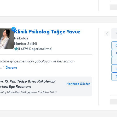
Klinik Psikolog Tuğçe Yavuz
Psikoloji
Manisa
,
Salihli
5
(
279
Değerlendirme)
ndime iyi gelmem için çabalayan ve her zaman
..
Devamı
m. Kl. Psk. Tuğçe Yavuz Psikoterapi
Haritada Göster
rkezi Ege Rezonans
tuluş Mahallesi Gökçepınar Caddesi 176 B