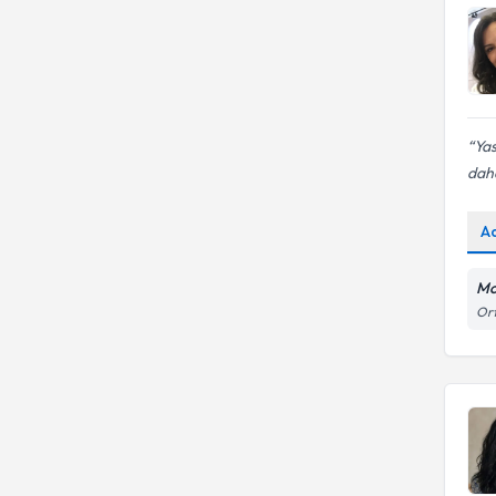
Yas
daha
A
Mo
Ort