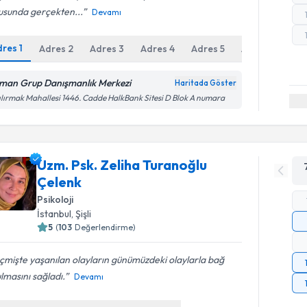
usunda gerçekten...
Devamı
dres
1
Adres
2
Adres
3
Adres
4
Adres
5
Adres
6
man Grup Danışmanlık Merkezi
Haritada Göster
ılırmak Mahallesi 1446. Cadde HalkBank Sitesi D Blok A numara
Uzm. Psk. Zeliha Turanoğlu
Çelenk
Psikoloji
İstanbul
,
Şişli
5
(
103
Değerlendirme)
mişte yaşanılan olayların günümüzdeki olaylarla bağ
lmasını sağladı.
Devamı