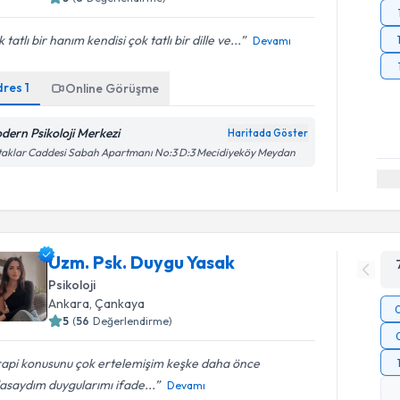
 tatlı bir hanım kendisi çok tatlı bir dille ve...
Devamı
dres
1
Online Görüşme
dern Psikoloji Merkezi
Haritada Göster
aklar Caddesi Sabah Apartmanı No:3 D:3 Mecidiyeköy Meydan
Uzm. Psk. Duygu Yasak
Psikoloji
Ankara
,
Çankaya
5
(
56
Değerlendirme)
rapi konusunu çok ertelemişim keşke daha önce
asaydım duygularımı ifade...
Devamı