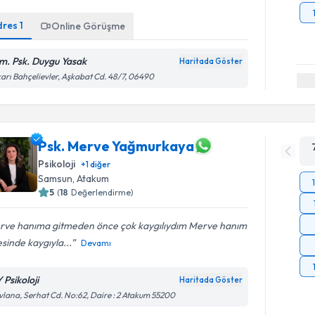
dres
1
Online Görüşme
m. Psk. Duygu Yasak
Haritada Göster
arı Bahçelievler, Aşkabat Cd. 48/7, 06490
Psk. Merve Yağmurkaya
Psikoloji
+
1
diğer
Samsun
,
Atakum
5
(
18
Değerlendirme)
rve hanıma gitmeden önce çok kaygılıydım Merve hanım
sinde kaygıyla...
Devamı
 Psikoloji
Haritada Göster
lana, Serhat Cd. No:62, Daire : 2 Atakum 55200