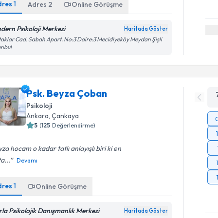
dres
1
Adres
2
Online Görüşme
dern Psikoloji Merkezi
Haritada Göster
aklar Cad. Sabah Apart. No:3 Daire:3 Mecidiyeköy Meydan Şişli
anbul
Psk. Beyza Çoban
Psikoloji
Ankara
,
Çankaya
5
(
125
Değerlendirme)
za hocam o kadar tatlı anlayışlı biri ki en
a...
Devamı
dres
1
Online Görüşme
rla Psikolojik Danışmanlık Merkezi
Haritada Göster