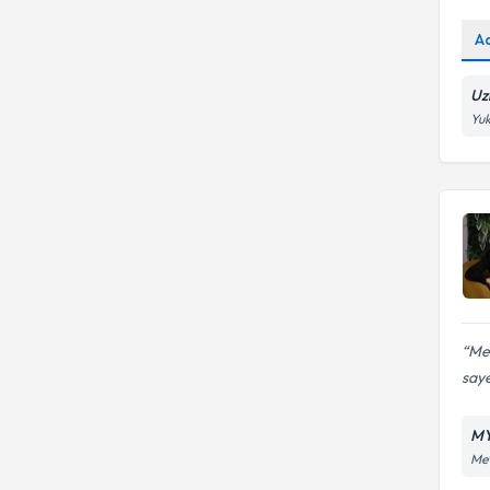
A
Uz
Yuk
Me
saye
MY
Mev