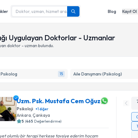
ikler
Blog
Kayıt Ol
lığı Uygulayan Doktorlar - Uzmanlar
yan doktor - uzman bulundu.
k Psikolog
Aile Danışmanı (Psikolog)
15
Uzm. Psk. Mustafa Cem Oğuz
Psikoloji
+
1
diğer
Ankara
,
Çankaya
5
(
465
Değerlendirme)
et olumlu bir terapi herkese tavsiye ederim hocam