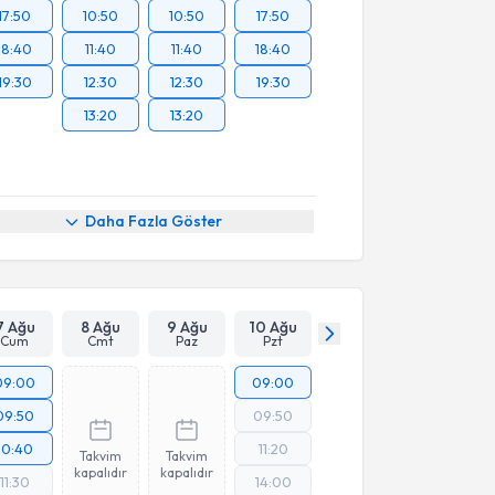
17:50
10:50
10:50
17:50
18:40
11:40
11:40
18:40
19:30
12:30
12:30
19:30
13:20
13:20
Daha Fazla Göster
7 Ağu
8 Ağu
9 Ağu
10 Ağu
Cum
Cmt
Paz
Pzt
09:00
09:00
09:50
09:50
10:40
11:20
Takvim
Takvim
kapalıdır
kapalıdır
11:30
14:00