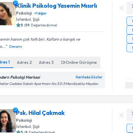
Klinik Psikolog Yasemin Mısırlı
Psikoloji
+
1
diğer
İstanbul
,
Şişli
5
(
59
Değerlendirme)
emin hanım çok tatlı biri. Kafam o karışık ve
...
Devamı
dres
1
Adres
2
Adres
3
Online Görüşme
dern Psikoloji Merkezi
Haritada Göster
aklar Caddesi Sabah Apartmanı No:3 D:3 Mecidiyeköy Meydan
Psk. Hilal Çakmak
Psikoloji
İstanbul
,
Şişli
5
(
8
Değerlendirme)