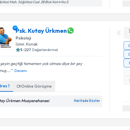
ütözü Mah. Söğütözü Cad. 2B Blok Kat:4 No:5
Psk. Kutay Ürkmen
Psikoloji
İzmir
,
Konak
5
(
227
Değerlendirme)
 şeyin geçtiği tamamen yok olması diye bir şey
uş....
Devamı
dres
1
Online Görüşme
tay Ürkmen Muayenehanesi
Haritada Göster