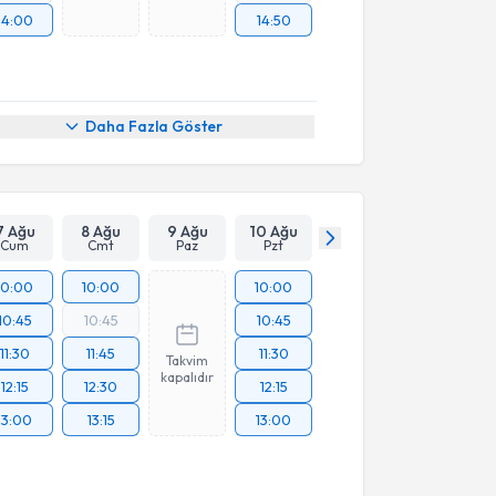
14:00
14:50
Daha Fazla Göster
7 Ağu
8 Ağu
9 Ağu
10 Ağu
Cum
Cmt
Paz
Pzt
10:00
10:00
10:00
10:45
10:45
10:45
11:30
11:45
11:30
Takvim
kapalıdır
12:15
12:30
12:15
13:00
13:15
13:00