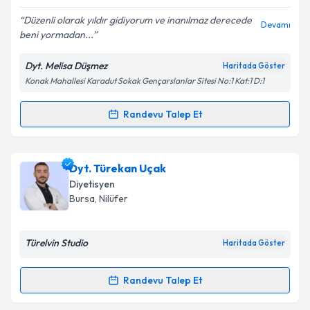
E-posta Adresiniz
Düzenli olarak yıldır gidiyorum ve inanılmaz derecede
Devamı
beni yormadan...
Dyt. Melisa Düşmez
Haritada Göster
Kişisel verilerimin işlenmesine ilişkin
Aydınlatma
Konak Mahallesi Karadut Sokak Gençarslanlar Sitesi No:1 Kat:1 D:1
Metni
'ni okudum ve kişisel verilerimin belirtilen
kapsamda işlenmesini kabul ediyorum.
Randevu Talep Et
Randevu Takvimi Talebi
Takvim Talebini Gönder
Dyt. Melisa Düşmez
için randevu takvimi talebi
Dyt. Türekan Uçak
oluşturun. Size bu uzmandan randevu almanız için bir
Diyetisyen
takvim hazırlandığında e-posta ile bilgilendireceğiz.
Bursa
, Nilüfer
E-posta Adresiniz
Türelvin Studio
Haritada Göster
Randevu Talep Et
Randevu Takvimi Talebi
Kişisel verilerimin işlenmesine ilişkin
Aydınlatma
Metni
'ni okudum ve kişisel verilerimin belirtilen