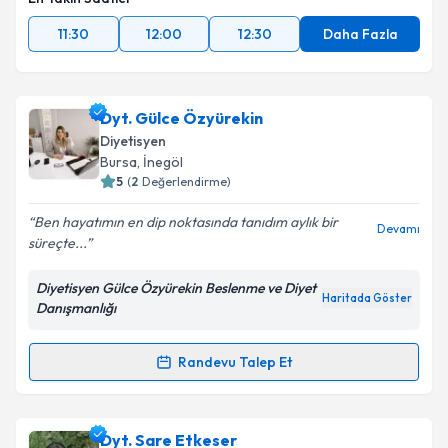
11:30
12:00
12:30
Daha Fazla
Dyt. Gülce Özyürekin
Diyetisyen
Bursa
, İnegöl
5
(
2
Değerlendirme)
Ben hayatımın en dip noktasında tanıdım aylık bir
Devamı
süreçte...
Diyetisyen Gülce Özyürekin Beslenme ve Diyet
Haritada Göster
Danışmanlığı
Randevu Talep Et
Randevu Takvimi Talebi
Dyt. Gülce Özyürekin
için randevu takvimi talebi
Dyt. Sare Etkeser