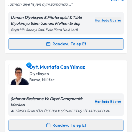
,uzman diyetisyen aynı zamanda...
Uzman Diyetisyen & Fitoterapist & Tıbbi
Kişisel verilerimin işlenmesine ilişkin
Aydınlatma
Haritada Göster
Biyokimya Bilim Uzmanı Meltem Erdaş
Metni
'ni okudum ve kişisel verilerimin belirtilen
Geçit Mh. Sanayi Cad. Evke Plaza No:646/B
kapsamda işlenmesini kabul ediyorum.
Randevu Talep Et
Randevu Takvimi Talebi
Takvim Talebini Gönder
Uzm. Dyt. Meltem Erdaş
için randevu takvimi talebi
Dyt. Mustafa Can Yılmaz
oluşturun. Size bu uzmandan randevu almanız için bir
Diyetisyen
takvim hazırlandığında e-posta ile bilgilendireceğiz.
Bursa
, Nilüfer
E-posta Adresiniz
Şahmat Beslenme Ve Diyet Danışmanlık
Haritada Göster
Merkezi
ALTİNSEHİR MH ÖZLÜCE BULV SÖNMEZTAŞ SİT A1 BLOK D:24
Kişisel verilerimin işlenmesine ilişkin
Aydınlatma
Metni
'ni okudum ve kişisel verilerimin belirtilen
Randevu Talep Et
Randevu Takvimi Talebi
kapsamda işlenmesini kabul ediyorum.