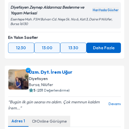
Diyetisyen Zeynep Aldanmaz Beslenme ve
Haritada Göster
Yaşam Merkezi
Esentepe Mah. FSM Bulvarı Cd. Neşe Sk. No:6, Kat:3, Daire:9 Nilüfer,
Bursa 16130
En Yakın Saatler
12:30
13:00
13:30
Daha Fazla
Uzm. Dyt. İrem Uğur
Diyetisyen
Bursa
, Nilüfer
5
(
231
Değerlendirme)
Bugün ilk gün seansı mı aldım. Çok memnun kaldım
Devamı
İrem...
Adres
1
Online Görüşme