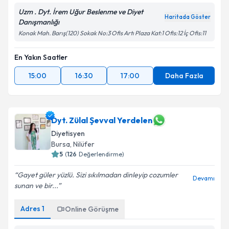
Uzm . Dyt. İrem Uğur Beslenme ve Diyet
Haritada Göster
Danışmanlığı
Konak Mah. Barış(120) Sokak No:3 Ofis Artı Plaza Kat:1 Ofis:12 İç Ofis:11
En Yakın Saatler
15:00
16:30
17:00
Daha Fazla
Dyt. Zülal Şevval Yerdelen
Diyetisyen
Bursa
, Nilüfer
5
(
126
Değerlendirme)
Gayet güler yüzlü. Sizi sıkılmadan dinleyip cozumler
Devamı
sunan ve bir...
Adres
1
Online Görüşme