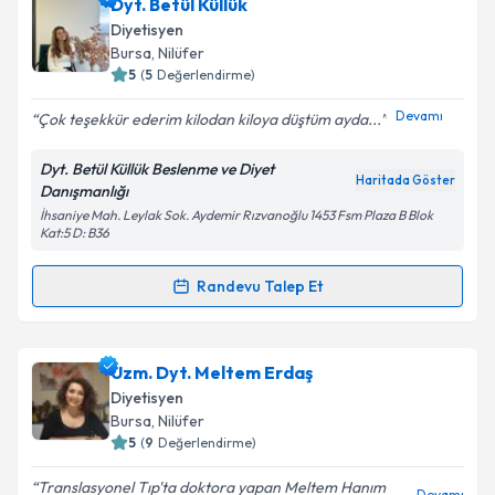
Dyt. Berre Türkdönmez
için randevu takvimi talebi
Dyt. Betül Küllük
Takvim Talebini Gönder
oluşturun. Size bu uzmandan randevu almanız için bir
Diyetisyen
takvim hazırlandığında e-posta ile bilgilendireceğiz.
Bursa
, Nilüfer
5
(
5
Değerlendirme)
E-posta Adresiniz
Devamı
Çok teşekkür ederim kilodan kiloya düştüm ayda...
Dyt. Betül Küllük Beslenme ve Diyet
Haritada Göster
Danışmanlığı
Kişisel verilerimin işlenmesine ilişkin
Aydınlatma
İhsaniye Mah. Leylak Sok. Aydemir Rızvanoğlu 1453 Fsm Plaza B Blok
Metni
'ni okudum ve kişisel verilerimin belirtilen
Kat:5 D: B36
kapsamda işlenmesini kabul ediyorum.
Randevu Talep Et
Randevu Takvimi Talebi
Takvim Talebini Gönder
Dyt. Betül Küllük
için randevu takvimi talebi oluşturun.
Uzm. Dyt. Meltem Erdaş
Size bu uzmandan randevu almanız için bir takvim
Diyetisyen
hazırlandığında e-posta ile bilgilendireceğiz.
Bursa
, Nilüfer
5
(
9
Değerlendirme)
E-posta Adresiniz
Translasyonel Tıp'ta doktora yapan Meltem Hanım
Devamı