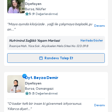
oluşturun. Size bu uzmandan randevu almanız için bir
Diyetisyen
takvim hazırlandığında e-posta ile bilgilendireceğiz.
Bursa
, Nilüfer
5
(
9
Değerlendirme)
E-posta Adresiniz
Mayıs ayında kilo(yüzde . yağ) ile çalışmaya başladık,şu
Devamı
an...
Nutrimind Sağlıklı Yaşam Merkezi
Haritada Göster
Kişisel verilerimin işlenmesine ilişkin
Aydınlatma
İhsaniye Mah. Yüce Sok . Akyükselen Melis Sitesi No :12 D:39 B
Metni
'ni okudum ve kişisel verilerimin belirtilen
kapsamda işlenmesini kabul ediyorum.
Randevu Talep Et
Randevu Takvimi Talebi
Takvim Talebini Gönder
Dyt. Sare Etkeser
için randevu takvimi talebi
Dyt. Beyza Demir
oluşturun. Size bu uzmandan randevu almanız için bir
Diyetisyen
takvim hazırlandığında e-posta ile bilgilendireceğiz.
Bursa
, Osmangazi
5
(
5
Değerlendirme)
E-posta Adresiniz
O kadar tatlı bir insan ki güvenmek istiyorsunuz.
Devamı
Yıllarca diyet...