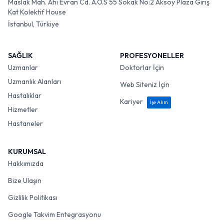
Maslak Mah. Ahi Evran Cd. A.O.S 55 Sokak No:2 Aksoy Plaza Giriş
Kat Kolektif House
İstanbul, Türkiye
SAĞLIK
PROFESYONELLER
Uzmanlar
Doktorlar İçin
Uzmanlık Alanları
Web Siteniz İçin
Hastalıklar
Kariyer
İşe Alım
Hizmetler
Hastaneler
KURUMSAL
Hakkımızda
Bize Ulaşın
Gizlilik Politikası
Google Takvim Entegrasyonu