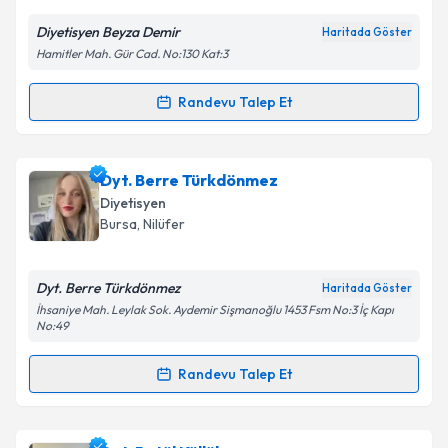
Diyetisyen Beyza Demir
Haritada Göster
Kişisel verilerimin işlenmesine ilişkin
Aydınlatma
Hamitler Mah. Gür Cad. No:130 Kat:3
Metni
'ni okudum ve kişisel verilerimin belirtilen
kapsamda işlenmesini kabul ediyorum.
Randevu Talep Et
Randevu Takvimi Talebi
Takvim Talebini Gönder
Dyt. Beyza Demir
için randevu takvimi talebi
Dyt. Berre Türkdönmez
oluşturun. Size bu uzmandan randevu almanız için bir
Diyetisyen
takvim hazırlandığında e-posta ile bilgilendireceğiz.
Bursa
, Nilüfer
E-posta Adresiniz
Dyt. Berre Türkdönmez
Haritada Göster
İhsaniye Mah. Leylak Sok. Aydemir Sişmanoğlu 1453 Fsm No:3 İç Kapı
No:49
Kişisel verilerimin işlenmesine ilişkin
Aydınlatma
Randevu Talep Et
Metni
'ni okudum ve kişisel verilerimin belirtilen
Randevu Takvimi Talebi
kapsamda işlenmesini kabul ediyorum.