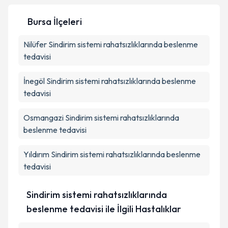
Bursa İlçeleri
Kişisel verilerimin işlenmesine ilişkin
Aydınlatma
Nilüfer
Sindirim sistemi rahatsızlıklarında beslenme
Metni
'ni okudum ve kişisel verilerimin belirtilen
kapsamda işlenmesini kabul ediyorum.
tedavisi
İnegöl
Sindirim sistemi rahatsızlıklarında beslenme
Takvim Talebini Gönder
tedavisi
Osmangazi
Sindirim sistemi rahatsızlıklarında
beslenme tedavisi
Yıldırım
Sindirim sistemi rahatsızlıklarında beslenme
tedavisi
Sindirim sistemi rahatsızlıklarında
beslenme tedavisi ile İlgili Hastalıklar