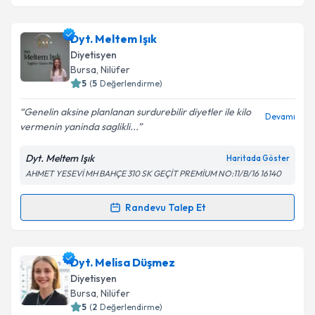
Dyt. Mustafa Can Yılmaz
için randevu takvimi talebi
Dyt. Meltem Işık
Takvim Talebini Gönder
oluşturun. Size bu uzmandan randevu almanız için bir
Diyetisyen
takvim hazırlandığında e-posta ile bilgilendireceğiz.
Bursa
, Nilüfer
5
(
5
Değerlendirme)
E-posta Adresiniz
Genelin aksine planlanan surdurebilir diyetler ile kilo
Devamı
vermenin yaninda saglikli...
Dyt. Meltem Işık
Haritada Göster
Kişisel verilerimin işlenmesine ilişkin
Aydınlatma
AHMET YESEVİ MH BAHÇE 310 SK GEÇİT PREMİUM NO:11/B/16 16140
Metni
'ni okudum ve kişisel verilerimin belirtilen
kapsamda işlenmesini kabul ediyorum.
Randevu Talep Et
Randevu Takvimi Talebi
Takvim Talebini Gönder
Dyt. Meltem Işık
için randevu takvimi talebi oluşturun.
Dyt. Melisa Düşmez
Size bu uzmandan randevu almanız için bir takvim
Diyetisyen
hazırlandığında e-posta ile bilgilendireceğiz.
Bursa
, Nilüfer
5
(
2
Değerlendirme)