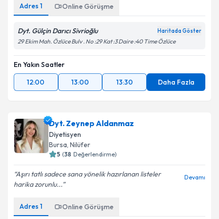
Adres
1
Online Görüşme
Dyt. Gülçin Darıcı Sivrioğlu
Haritada Göster
29 Ekim Mah. Özlüce Bulv . No :29 Kat :3 Daire :40 Time Özlüce
En Yakın Saatler
12:00
13:00
13:30
Daha Fazla
Dyt. Zeynep Aldanmaz
Diyetisyen
Bursa
, Nilüfer
5
(
38
Değerlendirme)
Aşırı tatlı sadece sana yönelik hazırlanan listeler
Devamı
harika zorunlu...
Adres
1
Online Görüşme