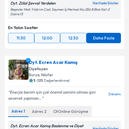
Dyt. Zülal Şevval Yerdelen
Haritada Göster
Beşevler Mah Yıldırım Cad. Seymen İş Merkezi No:286 B Blok Kat :2
Daire:13
En Yakın Saatler
11:30
12:00
12:30
Daha Fazla
Dyt. Ecren Acar Kamış
Diyetisyen
Bursa
, Nilüfer
5
(
125
Değerlendirme)
Enerjisi benim için çok önemli samimi olması işini
Devamı
severek yapması...
Adres
1
Adres
2
Online Görüşme
Dyt. Ecren Acar Kamış Beslenme ve Diyet
Haritada Göster