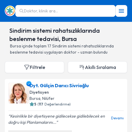
Doktor, klinik ara...
Sindirim sistemi rahatsızlıklarında
beslenme tedavisi, Bursa
Bursa
içinde toplam
17
Sindirim sistemi rahatsızlıklarında
beslenme tedavisi
uygulayan doktor - uzman bulundu
Filtrele
Akıllı Sıralama
Dyt. Gülçin Darıcı Sivrioğlu
Diyetisyen
Bursa
, Nilüfer
5
(
117
Değerlendirme)
Kesinlikle bir diyetisyene gidilecekse gidilebilecek en
Devamı
doğru kişi Planlamalarını...