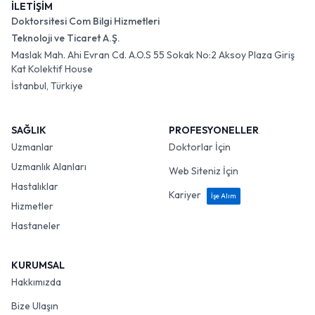
İLETİŞİM
Doktorsitesi Com Bilgi Hizmetleri
Teknoloji ve Ticaret A.Ş.
Maslak Mah. Ahi Evran Cd. A.O.S 55 Sokak No:2 Aksoy Plaza Giriş
Kat Kolektif House
İstanbul, Türkiye
SAĞLIK
PROFESYONELLER
Uzmanlar
Doktorlar İçin
Uzmanlık Alanları
Web Siteniz İçin
Hastalıklar
Kariyer
İşe Alım
Hizmetler
Hastaneler
KURUMSAL
Hakkımızda
Bize Ulaşın