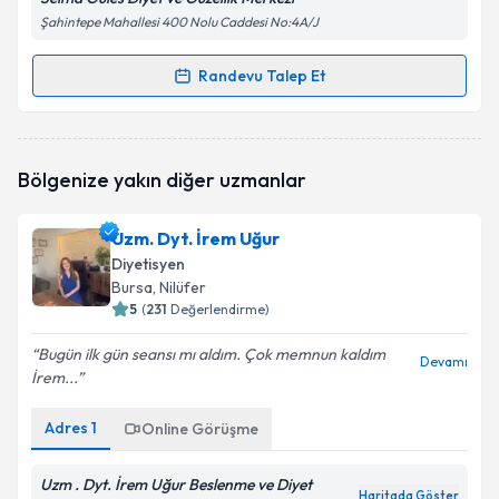
Şahintepe Mahallesi 400 Nolu Caddesi No:4A/J
Randevu Talep Et
Randevu Takvimi Talebi
Kişisel verilerimin işlenmesine ilişkin
Aydınlatma
Metni
'ni okudum ve kişisel verilerimin belirtilen
kapsamda işlenmesini kabul ediyorum.
Dyt. Selma Güles
için randevu takvimi talebi
Bölgenize yakın diğer uzmanlar
oluşturun. Size bu uzmandan randevu almanız için bir
takvim hazırlandığında e-posta ile bilgilendireceğiz.
Takvim Talebini Gönder
Uzm. Dyt. İrem Uğur
E-posta Adresiniz
Diyetisyen
Bursa
, Nilüfer
5
(
231
Değerlendirme)
Bugün ilk gün seansı mı aldım. Çok memnun kaldım
Kişisel verilerimin işlenmesine ilişkin
Aydınlatma
Devamı
İrem...
Metni
'ni okudum ve kişisel verilerimin belirtilen
kapsamda işlenmesini kabul ediyorum.
Adres
1
Online Görüşme
Takvim Talebini Gönder
Uzm . Dyt. İrem Uğur Beslenme ve Diyet
Haritada Göster