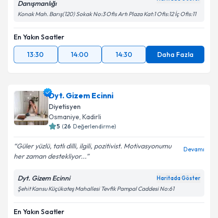
Danışmanlığı
Konak Mah. Barış(120) Sokak No:3 Ofis Artı Plaza Kat:1 Ofis:12 İç Ofis:11
En Yakın Saatler
13:30
14:00
14:30
Daha Fazla
Dyt. Gizem Ecinni
Diyetisyen
Osmaniye
, Kadirli
5
(
26
Değerlendirme)
Güler yüzlü, tatlı dilli, ilgili, pozitivist. Motivasyonumu
Devamı
her zaman destekliyor...
Dyt. Gizem Ecinni
Haritada Göster
Şehit Kansu Küçükateş Mahallesi Tevfik Pampal Caddesi No:61
En Yakın Saatler