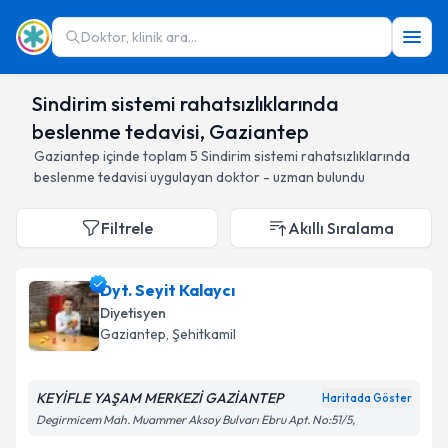
Doktor, klinik ara...
Sindirim sistemi rahatsızlıklarında
beslenme tedavisi, Gaziantep
Gaziantep
içinde toplam
5
Sindirim sistemi rahatsızlıklarında
beslenme tedavisi
uygulayan doktor - uzman bulundu
Filtrele
Akıllı Sıralama
Dyt. Seyit Kalaycı
Diyetisyen
Gaziantep
, Şehitkamil
KEYİFLE YAŞAM MERKEZİ GAZİANTEP
Haritada Göster
Degirmicem Mah. Muammer Aksoy Bulvarı Ebru Apt. No:51/5,