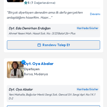
Bursa
, Nilüfer
5
(
7
Değerlendirme)
E-posta Adresiniz
Birçok diyetisyen denedim ama ilk defa gerçekten
Devamı
anlaşıldığımı hissettim. Hazır...
Dyt. Eda Demirhan Erdoğan
Haritada Göster
Kişisel verilerimin işlenmesine ilişkin
Aydınlatma
Ahmet Yesevi Mah. Hasat Sok. No : 3/23 Balat 26+ Plus
Metni
'ni okudum ve kişisel verilerimin belirtilen
kapsamda işlenmesini kabul ediyorum.
Randevu Talep Et
Randevu Takvimi Talebi
Takvim Talebini Gönder
Dyt. Eda Demirhan Erdoğan
için randevu takvimi
Dyt. Oya Abalar
talebi oluşturun. Size bu uzmandan randevu almanız
Diyetisyen
için bir takvim hazırlandığında e-posta ile
Bursa
, Mudanya
bilgilendireceğiz.
E-posta Adresiniz
Dyt. Oya Abalar
Haritada Göster
Yeni Mahalle, Bağcılar Mevki Sevgi Sok. Gencal Sit. Sevgi Apt. No:1 K:1
D:2