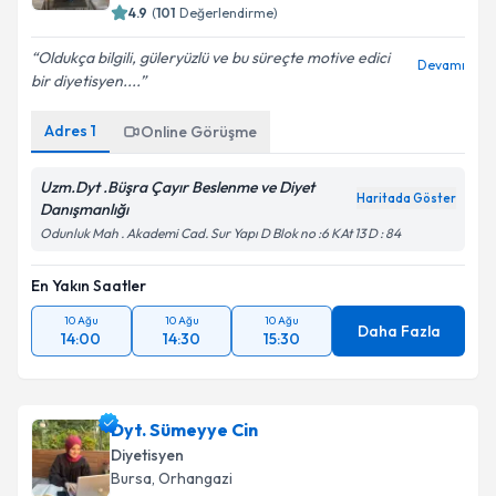
Bursa
, Nilüfer
4.9
(
101
Değerlendirme)
Oldukça bilgili, güleryüzlü ve bu süreçte motive edici
Devamı
bir diyetisyen....
Kişisel verilerimin işlenmesine ilişkin
Aydınlatma
Metni
'ni okudum ve kişisel verilerimin belirtilen
Adres
1
Online Görüşme
kapsamda işlenmesini kabul ediyorum.
Uzm.Dyt .Büşra Çayır Beslenme ve Diyet
Haritada Göster
Takvim Talebini Gönder
Danışmanlığı
Odunluk Mah . Akademi Cad. Sur Yapı D Blok no :6 KAt 13 D : 84
En Yakın Saatler
10 Ağu
10 Ağu
10 Ağu
Daha Fazla
14:00
14:30
15:30
Dyt. Sümeyye Cin
Diyetisyen
Bursa
, Orhangazi