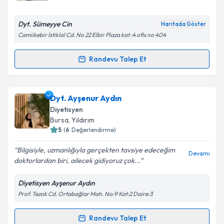
Dyt. Sümeyye Cin
Haritada Göster
Camiikebir İstiklal Cd. No 22 Elbir Plaza kat :4 ofis no 404
Randevu Talep Et
Randevu Takvimi Talebi
Dyt. Sümeyye Cin
için randevu takvimi talebi
Dyt. Ayşenur Aydın
oluşturun. Size bu uzmandan randevu almanız için bir
Diyetisyen
takvim hazırlandığında e-posta ile bilgilendireceğiz.
Bursa
, Yıldırım
5
(
6
Değerlendirme)
E-posta Adresiniz
Bilgisiyle, uzmanlığıyla gerçekten tavsiye edeceğim
Devamı
doktorlardan biri, ailecek gidiyoruz çok...
Diyetisyen Ayşenur Aydın
Kişisel verilerimin işlenmesine ilişkin
Aydınlatma
Prof. Tezok Cd. Ortabağlar Mah. No:9 Kat:2 Daire:3
Metni
'ni okudum ve kişisel verilerimin belirtilen
kapsamda işlenmesini kabul ediyorum.
Randevu Talep Et