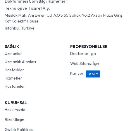
Doktorsitesi Com Bilgi Hizmetleri
Teknoloji ve Ticaret A.Ş.
Maslak Mah. Ahi Evran Cd. A.O.S 55 Sokak No:2 Aksoy Plaza Giriş
Kat Kolektif House
İstanbul, Türkiye
SAĞLIK
PROFESYONELLER
Uzmanlar
Doktorlar İçin
Uzmanlık Alanları
Web Siteniz İçin
Hastalıklar
Kariyer
İşe Alım
Hizmetler
Hastaneler
KURUMSAL
Hakkımızda
Bize Ulaşın