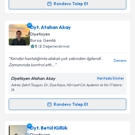
Randevu Talep Et
Kişisel verilerimin işlenmesine ilişkin
Aydınlatma
Randevu Takvimi Talebi
Metni
'ni okudum ve kişisel verilerimin belirtilen
kapsamda işlenmesini kabul ediyorum.
Dyt. Oya Abalar
için randevu takvimi talebi oluşturun.
Dyt. Atahan Akay
Size bu uzmandan randevu almanız için bir takvim
Diyetisyen
Takvim Talebini Gönder
hazırlandığında e-posta ile bilgilendireceğiz.
Bursa
, Gemlik
5
(
2
Değerlendirme)
E-posta Adresiniz
Kendisi hastalığımla alakalı çok yakından ilgilendi .
Devamı
Zamanında kontrol etti...
Diyetisyen Atahan Akay
Haritada Göster
Kişisel verilerimin işlenmesine ilişkin
Aydınlatma
Adres: Şehit Toygun, Dr. Ziya Kaya, Hürriyet Cd, Aydemir sk No 17 daire :
Metni
'ni okudum ve kişisel verilerimin belirtilen
14
kapsamda işlenmesini kabul ediyorum.
Randevu Talep Et
Randevu Takvimi Talebi
Takvim Talebini Gönder
Dyt. Atahan Akay
için randevu takvimi talebi
Dyt. Betül Küllük