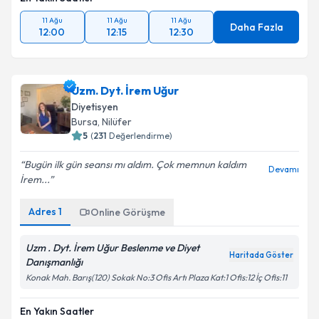
11 Ağu
11 Ağu
11 Ağu
Daha Fazla
12:00
12:15
12:30
Uzm. Dyt. İrem Uğur
Diyetisyen
Bursa
, Nilüfer
5
(
231
Değerlendirme)
Bugün ilk gün seansı mı aldım. Çok memnun kaldım
Devamı
İrem...
Adres
1
Online Görüşme
Uzm . Dyt. İrem Uğur Beslenme ve Diyet
Haritada Göster
Danışmanlığı
Konak Mah. Barış(120) Sokak No:3 Ofis Artı Plaza Kat:1 Ofis:12 İç Ofis:11
En Yakın Saatler