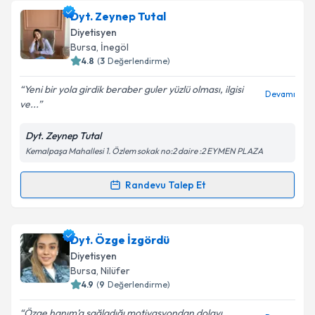
Dyt. Sümeyye İbrahimoğlu
için randevu takvimi
Dyt. Zeynep Tutal
talebi oluşturun. Size bu uzmandan randevu almanız
Takvim Talebini Gönder
Diyetisyen
için bir takvim hazırlandığında e-posta ile
Bursa
, İnegöl
bilgilendireceğiz.
4.8
(
3
Değerlendirme)
E-posta Adresiniz
Yeni bir yola girdik beraber guler yüzlü olması, ilgisi
Devamı
ve...
Dyt. Zeynep Tutal
Kemalpaşa Mahallesi 1. Özlem sokak no:2 daire :2 EYMEN PLAZA
Kişisel verilerimin işlenmesine ilişkin
Aydınlatma
Metni
'ni okudum ve kişisel verilerimin belirtilen
kapsamda işlenmesini kabul ediyorum.
Randevu Talep Et
Randevu Takvimi Talebi
Takvim Talebini Gönder
Dyt. Zeynep Tutal
için randevu takvimi talebi
Dyt. Özge İzgördü
oluşturun. Size bu uzmandan randevu almanız için bir
Diyetisyen
takvim hazırlandığında e-posta ile bilgilendireceğiz.
Bursa
, Nilüfer
4.9
(
9
Değerlendirme)
E-posta Adresiniz