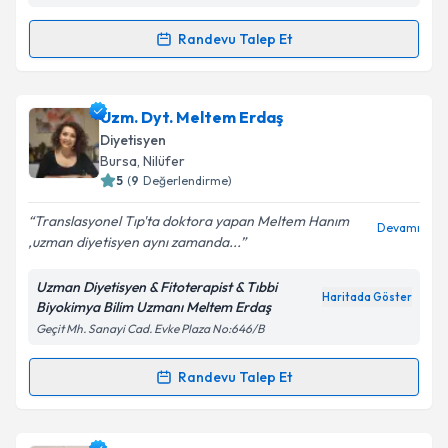
Fatih Sultan Mehmet Bulvarı, Sümer Sk. No:1, 16110
Kişisel verilerimin işlenmesine ilişkin
Aydınlatma
Randevu Talep Et
Randevu Takvimi Talebi
Metni
'ni okudum ve kişisel verilerimin belirtilen
kapsamda işlenmesini kabul ediyorum.
Dyt. Deniz Meriç
için randevu takvimi talebi
Uzm. Dyt. Meltem Erdaş
oluşturun. Size bu uzmandan randevu almanız için bir
Takvim Talebini Gönder
Diyetisyen
takvim hazırlandığında e-posta ile bilgilendireceğiz.
Bursa
, Nilüfer
5
(
9
Değerlendirme)
E-posta Adresiniz
Translasyonel Tıp'ta doktora yapan Meltem Hanım
Devamı
,uzman diyetisyen aynı zamanda...
Uzman Diyetisyen & Fitoterapist & Tıbbi
Kişisel verilerimin işlenmesine ilişkin
Aydınlatma
Haritada Göster
Biyokimya Bilim Uzmanı Meltem Erdaş
Metni
'ni okudum ve kişisel verilerimin belirtilen
Geçit Mh. Sanayi Cad. Evke Plaza No:646/B
kapsamda işlenmesini kabul ediyorum.
Randevu Talep Et
Randevu Takvimi Talebi
Takvim Talebini Gönder