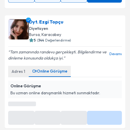
Dyt. Ezgi Topçu
Diyetisyen
Bursa
, Karacabey
5
(
344
Değerlendirme)
Tam zamanında randevu gerçekleşti. Bilgilendirme ve
Devamı
dinleme konusunda oldukça iyi.
Online Görüşme
Adres
1
Online Görüşme
Bu uzman online danışmanlık hizmeti sunmaktadır.
En Yakın Saatler
10 Ağu
10 Ağu
10 Ağu
Daha Fazla
09:00
09:30
10:00