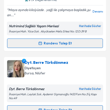
5
(
9
Değerlendirme)
E-posta Adresiniz
Mayıs ayında kilo(yüzde . yağ) ile çalışmaya başladık,şu
Devamı
an...
Nutrimind Sağlıklı Yaşam Merkezi
Haritada Göster
Kişisel verilerimin işlenmesine ilişkin
Aydınlatma
İhsaniye Mah. Yüce Sok . Akyükselen Melis Sitesi No :12 D:39 B
Metni
'ni okudum ve kişisel verilerimin belirtilen
kapsamda işlenmesini kabul ediyorum.
Randevu Talep Et
Randevu Takvimi Talebi
Takvim Talebini Gönder
Dyt. Sare Etkeser
için randevu takvimi talebi
Dyt. Berre Türkdönmez
oluşturun. Size bu uzmandan randevu almanız için bir
Diyetisyen
takvim hazırlandığında e-posta ile bilgilendireceğiz.
Bursa
, Nilüfer
E-posta Adresiniz
Dyt. Berre Türkdönmez
Haritada Göster
İhsaniye Mah. Leylak Sok. Aydemir Sişmanoğlu 1453 Fsm No:3 İç Kapı
No:49
Kişisel verilerimin işlenmesine ilişkin
Aydınlatma