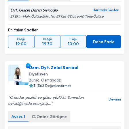
Dyt. Gülçin Darıcı Sivrioğlu
Haritada Göster
29 Ekim Mah. Özlüce Bulv . No :29 Kat :3 Daire :40 Time Özlüce
En Yakın Saatler
10 Ağu
10 Ağu
11 Ağu
Daha Fazla
19:00
19:30
10:00
Uzm. Dyt. Zelal Sarıbal
Diyetisyen
Bursa
, Osmangazi
5
(
362
Değerlendirme)
O kadar pozitif ve güler yüzlü ki. Yanından
Devamı
ayrıldığınızda enerjiniz...
Adres
1
Online Görüşme