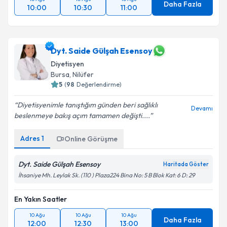
Daha Fazla
10:00
10:30
11:00
Dyt. Saide Gülşah Esensoy
Diyetisyen
Bursa
, Nilüfer
5
(
98
Değerlendirme)
Diyetisyenimle tanıştığım günden beri sağlıklı
Devamı
beslenmeye bakış açım tamamen değişti....
Adres
1
Online Görüşme
Dyt. Saide Gülşah Esensoy
Haritada Göster
İhsaniye Mh. Leylak Sk. (110 ) Plaza224 Bina No: 5 B Blok Kat: 6 D: 29
En Yakın Saatler
10 Ağu
10 Ağu
10 Ağu
Daha Fazla
12:00
12:30
13:00