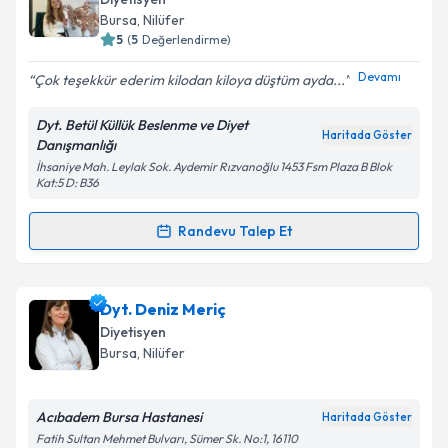
oluşturun. Size bu uzmandan randevu almanız için bir
Diyetisyen
takvim hazırlandığında e-posta ile bilgilendireceğiz.
Bursa
, Nilüfer
5
(
5
Değerlendirme)
E-posta Adresiniz
Devamı
Çok teşekkür ederim kilodan kiloya düştüm ayda...
Dyt. Betül Küllük Beslenme ve Diyet
Haritada Göster
Danışmanlığı
Kişisel verilerimin işlenmesine ilişkin
Aydınlatma
İhsaniye Mah. Leylak Sok. Aydemir Rızvanoğlu 1453 Fsm Plaza B Blok
Metni
'ni okudum ve kişisel verilerimin belirtilen
Kat:5 D: B36
kapsamda işlenmesini kabul ediyorum.
Randevu Talep Et
Randevu Takvimi Talebi
Takvim Talebini Gönder
Dyt. Betül Küllük
için randevu takvimi talebi oluşturun.
Dyt. Deniz Meriç
Size bu uzmandan randevu almanız için bir takvim
Diyetisyen
hazırlandığında e-posta ile bilgilendireceğiz.
Bursa
, Nilüfer
E-posta Adresiniz
Acıbadem Bursa Hastanesi
Haritada Göster