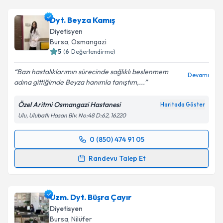
Dyt. Beyza Kamış
Diyetisyen
Bursa
, Osmangazi
5
(
6
Değerlendirme)
Bazı hastalıklarımın sürecinde sağlıklı beslenmem
Devamı
adına gittiğimde Beyza hanımla tanıştım,...
Özel Aritmi Osmangazi Hastanesi
Haritada Göster
Ulu, Ulubatlı Hasan Blv. No:48 D:62, 16220
0 (850) 474 91 05
Randevu Takvimi Talebi
Randevu Talep Et
Dyt. Beyza Kamış
için randevu takvimi talebi
oluşturun. Size bu uzmandan randevu almanız için bir
Uzm. Dyt. Büşra Çayır
takvim hazırlandığında e-posta ile bilgilendireceğiz.
Diyetisyen
E-posta Adresiniz