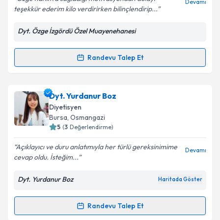
Özge hanım’a sağladığı motivasyondan dolayı
Devamı
teşekkür ederim kilo verdirirken bilinçlendirip...
Dyt. Özge İzgördü Özel Muayenehanesi
Kişisel verilerimin işlenmesine ilişkin
Aydınlatma
Metni
'ni okudum ve kişisel verilerimin belirtilen
kapsamda işlenmesini kabul ediyorum.
Randevu Talep Et
Randevu Takvimi Talebi
Takvim Talebini Gönder
Dyt. Özge İzgördü
için randevu takvimi talebi
Dyt. Yurdanur Boz
oluşturun. Size bu uzmandan randevu almanız için bir
Diyetisyen
takvim hazırlandığında e-posta ile bilgilendireceğiz.
Bursa
, Osmangazi
5
(
3
Değerlendirme)
E-posta Adresiniz
Açıklayıcı ve duru anlatımıyla her türlü gereksinimime
Devamı
cevap oldu. İsteğim...
Dyt. Yurdanur Boz
Haritada Göster
Kişisel verilerimin işlenmesine ilişkin
Aydınlatma
Metni
'ni okudum ve kişisel verilerimin belirtilen
kapsamda işlenmesini kabul ediyorum.
Randevu Talep Et
Randevu Takvimi Talebi