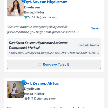
Uzm. Dyt. Meltem Erdaş
için randevu takvimi talebi
Dyt. Sevcan Hiçdurmaz
oluşturun. Size bu uzmandan randevu almanız için bir
Diyetisyen
takvim hazırlandığında e-posta ile bilgilendireceğiz.
Bursa
, Nilüfer
5
(
33
Değerlendirme)
E-posta Adresiniz
Sevcan hanimin enerjisini yaklaşımini ilk
Devamı
görüsmemizde çok beğendim.güzel bir surece...
Diyetisyen Sevcan Hiçdurmaz Beslenme
Kişisel verilerimin işlenmesine ilişkin
Aydınlatma
Haritada Göster
Danışmanlık Merkezi
Metni
'ni okudum ve kişisel verilerimin belirtilen
Konak mah. Lefkoşe cad. Barış (120) sok. Ofis + Plaza No:3 Kat:1 D.No:10
kapsamda işlenmesini kabul ediyorum.
Randevu Talep Et
Randevu Takvimi Talebi
Takvim Talebini Gönder
Dyt. Sevcan Hiçdurmaz
için randevu takvimi talebi
Dyt. Zeynep Aktaç
oluşturun. Size bu uzmandan randevu almanız için bir
Diyetisyen
takvim hazırlandığında e-posta ile bilgilendireceğiz.
Bursa
, Nilüfer
5
(
4
Değerlendirme)
E-posta Adresiniz