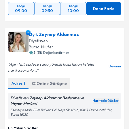
10 Ağu
10 Ağu
10 Ağu
Daha Fazla
09:00
09:30
10:00
Dyt. Zeynep Aldanmaz
Diyetisyen
Bursa
, Nilüfer
5
(
38
Değerlendirme)
Aşırı tatlı sadece sana yönelik hazırlanan listeler
Devamı
harika zorunlu...
Adres
1
Online Görüşme
Diyetisyen Zeynep Aldanmaz Beslenme ve
Haritada Göster
Yaşam Merkezi
Esentepe Mah. FSM Bulvarı Cd. Neşe Sk. No:6, Kat:3, Daire:9 Nilüfer,
Bursa 16130
En Yakın Saatler