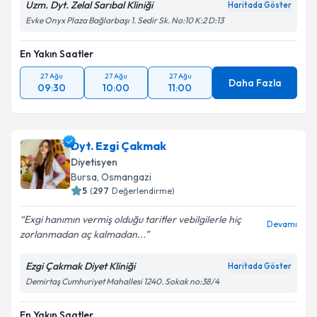
Uzm. Dyt. Zelal Sarıbal Kliniği
Haritada Göster
Evke Onyx Plaza Bağlarbaşı 1. Sedir Sk. No:10 K:2 D:13
En Yakın Saatler
27 Ağu
27 Ağu
27 Ağu
Daha Fazla
09:30
10:00
11:00
Dyt. Ezgi Çakmak
Diyetisyen
Bursa
, Osmangazi
5
(
297
Değerlendirme)
Exgi hanımın vermiş olduğu tarifler vebilgilerle hiç
Devamı
zorlanmadan aç kalmadan...
Ezgi Çakmak Diyet Kliniği
Haritada Göster
Demirtaş Cumhuriyet Mahallesi 1240. Sokak no:38/4
En Yakın Saatler