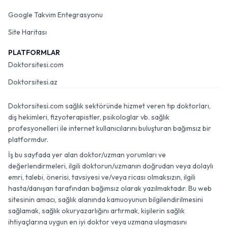
Gizlilik Politikası
Google Takvim Entegrasyonu
Site Haritası
PLATFORMLAR
Doktorsitesi.com
Doktorsitesi.az
Doktorsitesi.com sağlık sektöründe hizmet veren tıp doktorları,
diş hekimleri, fizyoterapistler, psikologlar vb. sağlık
profesyonelleri ile internet kullanıcılarını buluşturan bağımsız bir
platformdur.
İş bu sayfada yer alan doktor/uzman yorumları ve
değerlendirmeleri, ilgili doktorun/uzmanın doğrudan veya dolaylı
emri, talebi, önerisi, tavsiyesi ve/veya ricası olmaksızın, ilgili
hasta/danışan tarafından bağımsız olarak yazılmaktadır. Bu web
sitesinin amacı, sağlık alanında kamuoyunun bilgilendirilmesini
sağlamak, sağlık okuryazarlığını artırmak, kişilerin sağlık
ihtiyaçlarına uygun en iyi doktor veya uzmana ulaşmasını