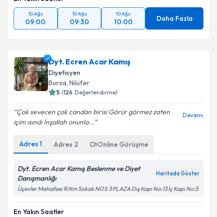
10 Ağu
10 Ağu
10 Ağu
Daha Fazla
09:00
09:30
10:00
Dyt. Ecren Acar Kamış
Diyetisyen
Bursa
, Nilüfer
5
(
126
Değerlendirme)
Çok sevecen çok candan birisi Görür görmez zaten
Devamı
içim ısındı İnşallah onunla...
Adres
1
Adres
2
Online Görüşme
Dyt. Ecren Acar Kamış Beslenme ve Diyet
Haritada Göster
Danışmanlığı
Üçevler Mahallesi Ritim Sokak NOS 3 PLAZA Dış Kapı No:13 İç Kapı No:5
En Yakın Saatler