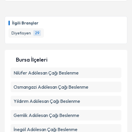
Takvim Talebini Gönder
Dyt. Yurdanur Boz
için randevu takvimi talebi
oluşturun. Size bu uzmandan randevu almanız için bir
İlgili Branşlar
takvim hazırlandığında e-posta ile bilgilendireceğiz.
Diyetisyen
29
E-posta Adresiniz
Bursa İlçeleri
Kişisel verilerimin işlenmesine ilişkin
Aydınlatma
Nilüfer
Adölesan Çağı Beslenme
Metni
'ni okudum ve kişisel verilerimin belirtilen
kapsamda işlenmesini kabul ediyorum.
Osmangazi
Adölesan Çağı Beslenme
Takvim Talebini Gönder
Yıldırım
Adölesan Çağı Beslenme
Gemlik
Adölesan Çağı Beslenme