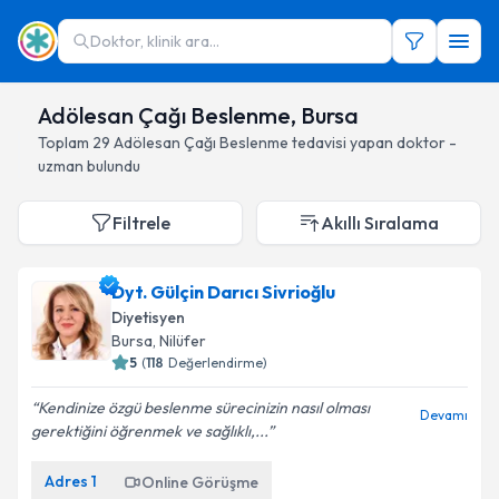
Doktor, klinik ara...
Adölesan Çağı Beslenme, Bursa
Toplam
29
Adölesan Çağı Beslenme
tedavisi yapan doktor -
uzman bulundu
Filtrele
Akıllı Sıralama
Dyt. Gülçin Darıcı Sivrioğlu
Diyetisyen
Bursa
, Nilüfer
5
(
118
Değerlendirme)
Kendinize özgü beslenme sürecinizin nasıl olması
Devamı
gerektiğini öğrenmek ve sağlıklı,...
Adres
1
Online Görüşme