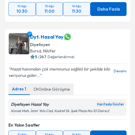
10 Ağu
10 Ağu
10 Ağu
Daha Fazla
10:30
11:00
11:30
Dyt. Hazal Yay
Diyetisyen
Bursa
, Nilüfer
5
(
267
Değerlendirme)
Hazal hanımdan çok memnunuz sağlıklı bir şekilde kilo
Devamı
veriyoruz güler...
Adres
1
Online Görüşme
Diyetisyen Hazal Yay
Haritada Göster
Konak Mah. İzmir Yolu Cad, Kudret Sk. İpek Plaza No:10 Daire:2
En Yakın Saatler
10 Ağu
10 Ağu
10 Ağu