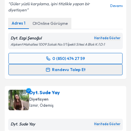
Güler yüzlü karşılama, işini titizlikle yapan bir
Devamı
diyetisyen
Adres
1
Online Görüşme
Dyt. Ezgi Şenoğul
Haritada Göster
Alpkent Mahallesi 1009 Sokak No:1/1 İpekli Sitesi A Blok K:1 D:1
0 (850) 474 27 59
Randevu Takvimi Talebi
Randevu Talep Et
Dyt. Ezgi Şenoğul
için randevu takvimi talebi
oluşturun. Size bu uzmandan randevu almanız için bir
Dyt. Sude Yay
takvim hazırlandığında e-posta ile bilgilendireceğiz.
Diyetisyen
E-posta Adresiniz
İzmir
, Ödemiş
Dyt. Sude Yay
Haritada Göster