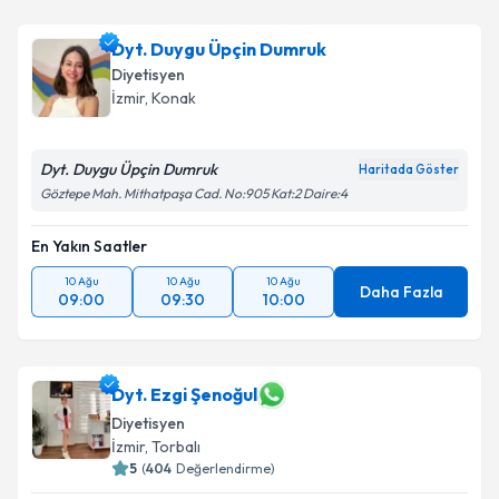
Dyt. Duygu Üpçin Dumruk
Diyetisyen
İzmir
, Konak
Dyt. Duygu Üpçin Dumruk
Haritada Göster
Göztepe Mah. Mithatpaşa Cad. No:905 Kat:2 Daire:4
En Yakın Saatler
10 Ağu
10 Ağu
10 Ağu
Daha Fazla
09:00
09:30
10:00
Dyt. Ezgi Şenoğul
Diyetisyen
İzmir
, Torbalı
5
(
404
Değerlendirme)