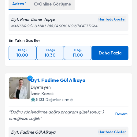
Adres
1
Online Görüşme
Dyt. Pınar Demir Topçu
Haritada Göster
MANSUROĞLU MAH. 288 / 4 SOK. NO9/1 KAT7 D 164
En Yakın Saatler
10 Ağu
10 Ağu
10 Ağu
Daha Fazla
10:00
10:30
11:00
Dyt. Fadime Gül Alkaya
Diyetisyen
İzmir
, Konak
5
(
23
Değerlendirme)
Doğru yönlendirme doğru program güzel sonuç: )
Devamı
emeğinize sağlık
Dyt. Fadime Gül Alkaya
Haritada Göster