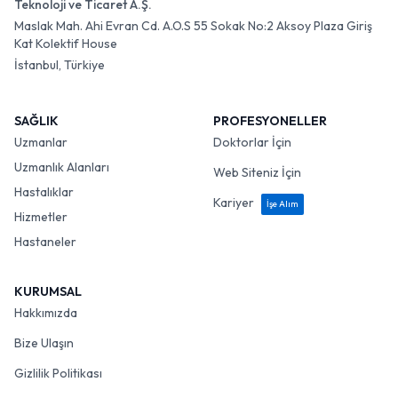
Teknoloji ve Ticaret A.Ş.
Maslak Mah. Ahi Evran Cd. A.O.S 55 Sokak No:2 Aksoy Plaza Giriş
Kat Kolektif House
İstanbul, Türkiye
SAĞLIK
PROFESYONELLER
Uzmanlar
Doktorlar İçin
Uzmanlık Alanları
Web Siteniz İçin
Hastalıklar
Kariyer
İşe Alım
Hizmetler
Hastaneler
KURUMSAL
Hakkımızda
Bize Ulaşın
Gizlilik Politikası