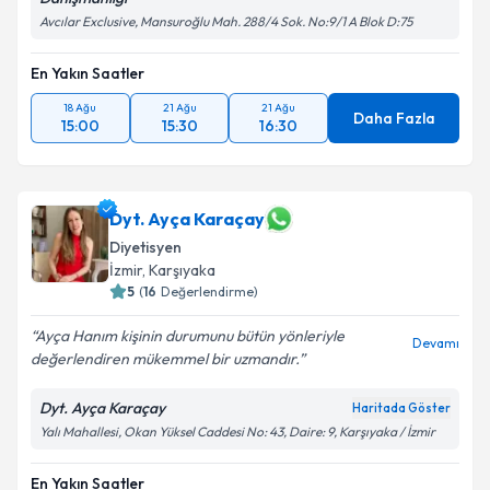
Avcılar Exclusive, Mansuroğlu Mah. 288/4 Sok. No:9/1 A Blok D:75
En Yakın Saatler
18 Ağu
21 Ağu
21 Ağu
Daha Fazla
15:00
15:30
16:30
Dyt. Ayça Karaçay
Diyetisyen
İzmir
, Karşıyaka
5
(
16
Değerlendirme)
Ayça Hanım kişinin durumunu bütün yönleriyle
Devamı
değerlendiren mükemmel bir uzmandır.
Dyt. Ayça Karaçay
Haritada Göster
Yalı Mahallesi, Okan Yüksel Caddesi No: 43, Daire: 9, Karşıyaka / İzmir
En Yakın Saatler