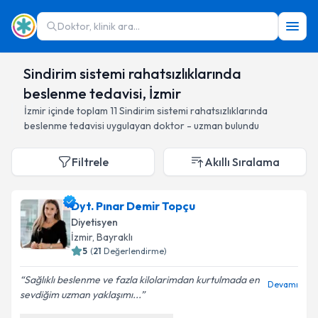
Doktor, klinik ara...
Sindirim sistemi rahatsızlıklarında
beslenme tedavisi, İzmir
İzmir
içinde toplam
11
Sindirim sistemi rahatsızlıklarında
beslenme tedavisi
uygulayan doktor - uzman bulundu
Filtrele
Akıllı Sıralama
Dyt. Pınar Demir Topçu
Diyetisyen
İzmir
, Bayraklı
5
(
21
Değerlendirme)
Sağlıklı beslenme ve fazla kilolarimdan kurtulmada en
Devamı
sevdiğim uzman yaklaşımı...