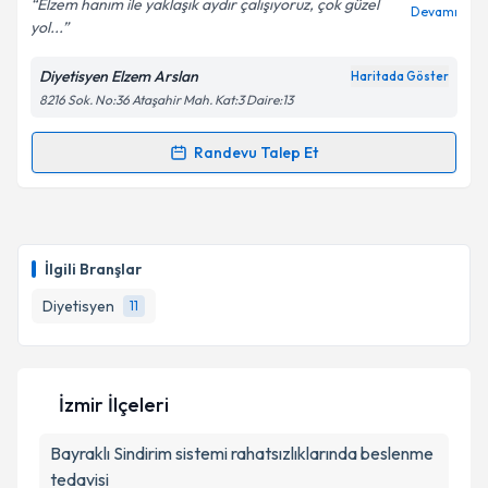
Elzem hanım ile yaklaşık aydır çalışıyoruz, çok güzel
Devamı
yol...
Diyetisyen Elzem Arslan
Haritada Göster
Kişisel verilerimin işlenmesine ilişkin
Aydınlatma
8216 Sok. No:36 Ataşahir Mah. Kat:3 Daire:13
Metni
'ni okudum ve kişisel verilerimin belirtilen
kapsamda işlenmesini kabul ediyorum.
Randevu Talep Et
Randevu Takvimi Talebi
Takvim Talebini Gönder
Dyt. Elzem Arslan
için randevu takvimi talebi
oluşturun. Size bu uzmandan randevu almanız için bir
İlgili Branşlar
takvim hazırlandığında e-posta ile bilgilendireceğiz.
Diyetisyen
11
E-posta Adresiniz
İzmir İlçeleri
Kişisel verilerimin işlenmesine ilişkin
Aydınlatma
Bayraklı
Metni
Sindirim sistemi rahatsızlıklarında beslenme
'ni okudum ve kişisel verilerimin belirtilen
kapsamda işlenmesini kabul ediyorum.
tedavisi