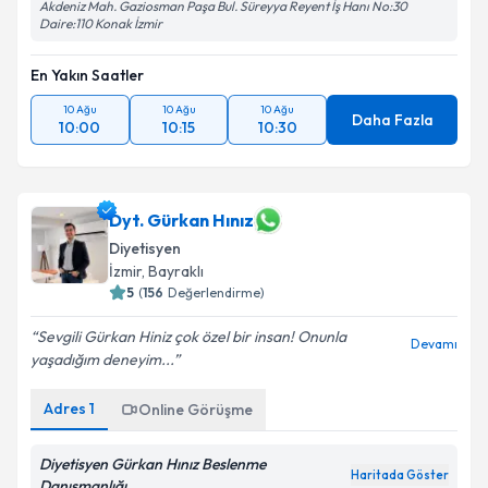
Akdeniz Mah. Gaziosman Paşa Bul. Süreyya Reyent İş Hanı No:30
Daire:110 Konak İzmir
En Yakın Saatler
10 Ağu
10 Ağu
10 Ağu
Daha Fazla
10:00
10:15
10:30
Dyt. Gürkan Hınız
Diyetisyen
İzmir
, Bayraklı
5
(
156
Değerlendirme)
Sevgili Gürkan Hiniz çok özel bir insan! Onunla
Devamı
yaşadığım deneyim...
Adres
1
Online Görüşme
Diyetisyen Gürkan Hınız Beslenme
Haritada Göster
Danışmanlığı