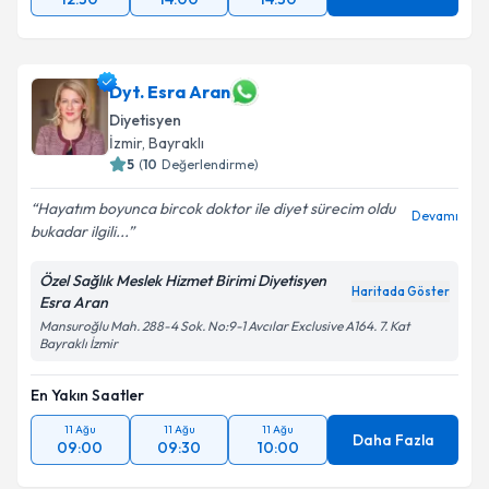
Dyt. Esra Aran
Diyetisyen
İzmir
, Bayraklı
5
(
10
Değerlendirme)
Hayatım boyunca bircok doktor ile diyet sürecim oldu
Devamı
bukadar ilgili...
Özel Sağlık Meslek Hizmet Birimi Diyetisyen
Haritada Göster
Esra Aran
Mansuroğlu Mah. 288-4 Sok. No:9-1 Avcılar Exclusive A164. 7. Kat
Bayraklı İzmir
En Yakın Saatler
11 Ağu
11 Ağu
11 Ağu
Daha Fazla
09:00
09:30
10:00