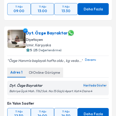
11 Ağu
11 Ağu
11 Ağu
Daha Fazla
09:00
13:00
13:30
Dyt. Özge Bayraktar
Diyetisyen
İzmir
, Karşıyaka
5
(
25
Değerlendirme)
Devamı
Özge Hanım'a başlayalı hafta oldu , kg veda...
Adres
1
Online Görüşme
Dyt. Özge Bayraktar
Haritada Göster
Bahriye Üçok Mah. 1762 Sok. No:15 Güçlü Apart. Kat:4 Daire:4
En Yakın Saatler
11 Ağu
11 Ağu
11 Ağu
Daha Fazla
12:30
14:00
14:30