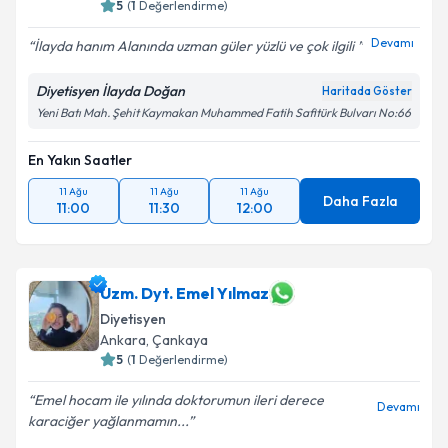
5
(
1
Değerlendirme)
Devamı
İlayda hanım Alanında uzman güler yüzlü ve çok ilgili
Diyetisyen İlayda Doğan
Haritada Göster
Yeni Batı Mah. Şehit Kaymakan Muhammed Fatih Safitürk Bulvarı No:66
En Yakın Saatler
11 Ağu
11 Ağu
11 Ağu
Daha Fazla
11:00
11:30
12:00
Uzm. Dyt. Emel Yılmaz
Diyetisyen
Ankara
, Çankaya
5
(
1
Değerlendirme)
Emel hocam ile yılında doktorumun ileri derece
Devamı
karaciğer yağlanmamın...