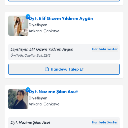
Metni
'ni okudum ve kişisel verilerimin belirtilen
kapsamda işlenmesini kabul ediyorum.
Dyt. Burcu Bekeç
için randevu takvimi talebi
Dyt. Elif Gizem Yıldırım Aygün
oluşturun. Size bu uzmandan randevu almanız için bir
Takvim Talebini Gönder
Diyetisyen
takvim hazırlandığında e-posta ile bilgilendireceğiz.
Ankara
, Çankaya
E-posta Adresiniz
Diyetisyen Elif Gizem Yıldırım Aygün
Haritada Göster
Ümit Mh. Okullar Sok. 22/8
Kişisel verilerimin işlenmesine ilişkin
Aydınlatma
Randevu Talep Et
Randevu Takvimi Talebi
Metni
'ni okudum ve kişisel verilerimin belirtilen
kapsamda işlenmesini kabul ediyorum.
Dyt. Elif Gizem Yıldırım Aygün
için randevu takvimi
Dyt. Nazime Şilan Asut
talebi oluşturun. Size bu uzmandan randevu almanız
Takvim Talebini Gönder
Diyetisyen
için bir takvim hazırlandığında e-posta ile
Ankara
, Çankaya
bilgilendireceğiz.
E-posta Adresiniz
Dyt. Nazime Şilan Asut
Haritada Göster