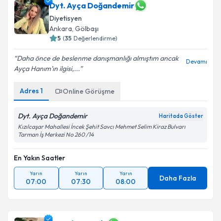
Dyt. Ayça Doğandemir
Diyetisyen
Ankara
, Gölbaşı
5
(
35
Değerlendirme)
Daha önce de beslenme danışmanlığı almıştım ancak
Devamı
Ayça Hanım’ın ilgisi,...
Adres
1
Online Görüşme
Dyt. Ayça Doğandemir
Haritada Göster
Kızılcaşar Mahallesi İncek Şehit Savcı Mehmet Selim Kiraz Bulvarı
Tarman İş Merkezi No 260 /14
En Yakın Saatler
Yarın
Yarın
Yarın
Daha Fazla
07:00
07:30
08:00