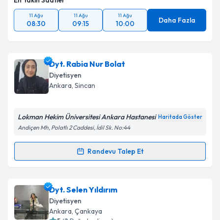
En Yakın Saatler
11 Ağu
11 Ağu
11 Ağu
Daha Fazla
08:30
09:15
10:00
Dyt. Rabia Nur Bolat
Diyetisyen
Ankara
, Sincan
Lokman Hekim Üniversitesi Ankara Hastanesi
Haritada Göster
Andiçen Mh, Polatlı 2 Caddesi, İdil Sk. No:44
Randevu Talep Et
Randevu Takvimi Talebi
Dyt. Rabia Nur Bolat
için randevu takvimi talebi
Dyt. Selen Yıldırım
oluşturun. Size bu uzmandan randevu almanız için bir
Diyetisyen
takvim hazırlandığında e-posta ile bilgilendireceğiz.
Ankara
, Çankaya