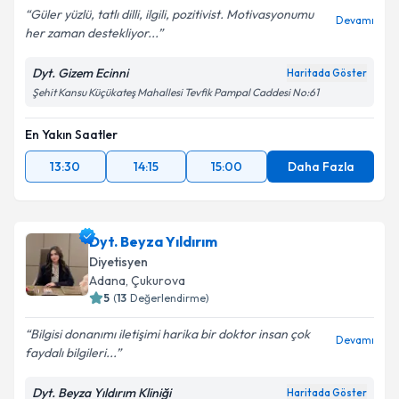
Güler yüzlü, tatlı dilli, ilgili, pozitivist. Motivasyonumu
Devamı
her zaman destekliyor...
Dyt. Gizem Ecinni
Haritada Göster
Şehit Kansu Küçükateş Mahallesi Tevfik Pampal Caddesi No:61
En Yakın Saatler
13:30
14:15
15:00
Daha Fazla
Dyt. Beyza Yıldırım
Diyetisyen
Adana
, Çukurova
5
(
13
Değerlendirme)
Bilgisi donanımı iletişimi harika bir doktor insan çok
Devamı
faydalı bilgileri...
Dyt. Beyza Yıldırım Kliniği
Haritada Göster