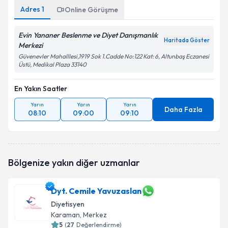
Adres
1
Online Görüşme
Evin Yananer Beslenme ve Diyet Danışmanlık
Haritada Göster
Merkezi
Güvenevler Mahalllesi,1919 Sok 1.Cadde No:122 Kat: 6, Altunbaş Eczanesi
Üstü, Medikal Plaza 33140
En Yakın Saatler
Yarın
Yarın
Yarın
Daha Fazla
08:10
09:00
09:10
Bölgenize yakın diğer uzmanlar
Dyt. Cemile Yavuzaslan
Diyetisyen
Karaman
, Merkez
5
(
27
Değerlendirme)