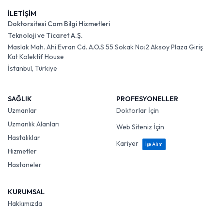
İLETİŞİM
Doktorsitesi Com Bilgi Hizmetleri
Teknoloji ve Ticaret A.Ş.
Maslak Mah. Ahi Evran Cd. A.O.S 55 Sokak No:2 Aksoy Plaza Giriş
Kat Kolektif House
İstanbul, Türkiye
SAĞLIK
PROFESYONELLER
Uzmanlar
Doktorlar İçin
Uzmanlık Alanları
Web Siteniz İçin
Hastalıklar
Kariyer
İşe Alım
Hizmetler
Hastaneler
KURUMSAL
Hakkımızda