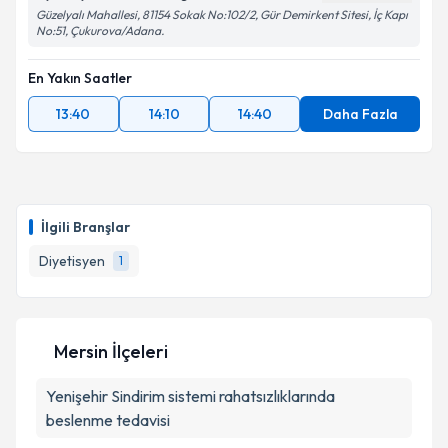
Güzelyalı Mahallesi, 81154 Sokak No:102/2, Gür Demirkent Sitesi, İç Kapı
No:51, Çukurova/Adana.
En Yakın Saatler
13:40
14:10
14:40
Daha Fazla
İlgili Branşlar
Diyetisyen
1
Mersin İlçeleri
Yenişehir
Sindirim sistemi rahatsızlıklarında
beslenme tedavisi