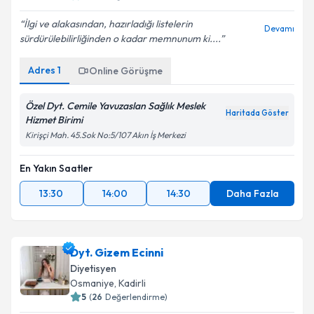
İlgi ve alakasından, hazırladığı listelerin
Devamı
sürdürülebilirliğinden o kadar memnunum ki....
Adres
1
Online Görüşme
Özel Dyt. Cemile Yavuzaslan Sağlık Meslek
Haritada Göster
Hizmet Birimi
Kirişçi Mah. 45.Sok No:5/107 Akın İş Merkezi
En Yakın Saatler
13:30
14:00
14:30
Daha Fazla
Dyt. Gizem Ecinni
Diyetisyen
Osmaniye
, Kadirli
5
(
26
Değerlendirme)