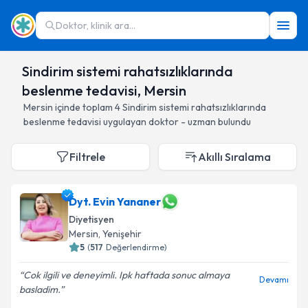
Doktor, klinik ara...
Sindirim sistemi rahatsızlıklarında
beslenme tedavisi, Mersin
Mersin
içinde toplam
4
Sindirim sistemi rahatsızlıklarında
beslenme tedavisi
uygulayan doktor - uzman bulundu
Filtrele
Akıllı Sıralama
Dyt. Evin Yananer
Diyetisyen
Mersin
, Yenişehir
5
(
517
Değerlendirme)
Cok ilgili ve deneyimli. Ipk haftada sonuc almaya
Devamı
basladim.