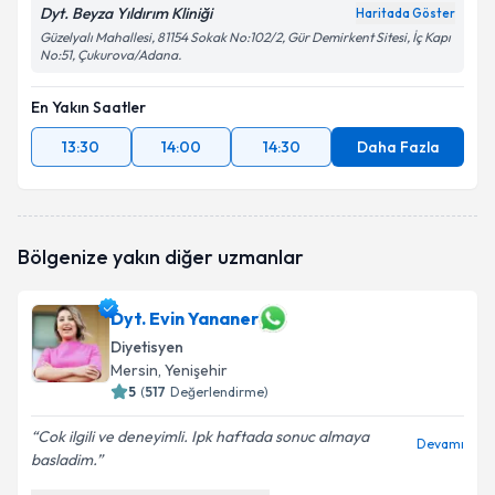
Dyt. Beyza Yıldırım Kliniği
Haritada Göster
Güzelyalı Mahallesi, 81154 Sokak No:102/2, Gür Demirkent Sitesi, İç Kapı
No:51, Çukurova/Adana.
En Yakın Saatler
13:30
14:00
14:30
Daha Fazla
Bölgenize yakın diğer uzmanlar
Dyt. Evin Yananer
Diyetisyen
Mersin
, Yenişehir
5
(
517
Değerlendirme)
Cok ilgili ve deneyimli. Ipk haftada sonuc almaya
Devamı
basladim.