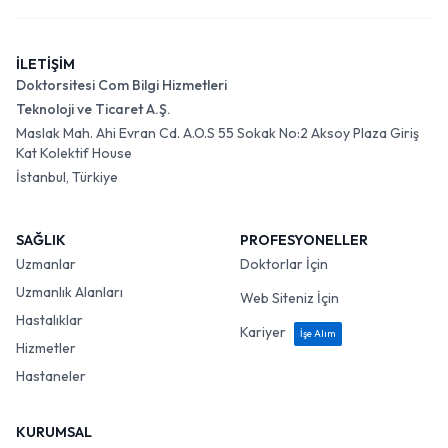
İLETİŞİM
Doktorsitesi Com Bilgi Hizmetleri
Teknoloji ve Ticaret A.Ş.
Maslak Mah. Ahi Evran Cd. A.O.S 55 Sokak No:2 Aksoy Plaza Giriş
Kat Kolektif House
İstanbul, Türkiye
SAĞLIK
PROFESYONELLER
Uzmanlar
Doktorlar İçin
Uzmanlık Alanları
Web Siteniz İçin
Hastalıklar
Kariyer
İşe Alım
Hizmetler
Hastaneler
KURUMSAL