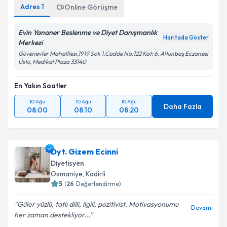
Adres
1
Online Görüşme
Evin Yananer Beslenme ve Diyet Danışmanlık
Haritada Göster
Merkezi
Güvenevler Mahalllesi,1919 Sok 1.Cadde No:122 Kat: 6, Altunbaş Eczanesi
Üstü, Medikal Plaza 33140
En Yakın Saatler
10 Ağu
10 Ağu
10 Ağu
Daha Fazla
08:00
08:10
08:20
Dyt. Gizem Ecinni
Diyetisyen
Osmaniye
, Kadirli
5
(
26
Değerlendirme)
Güler yüzlü, tatlı dilli, ilgili, pozitivist. Motivasyonumu
Devamı
her zaman destekliyor...