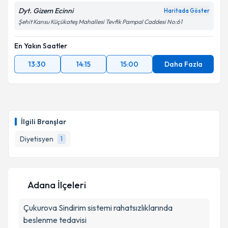
Dyt. Gizem Ecinni
Haritada Göster
Şehit Kansu Küçükateş Mahallesi Tevfik Pampal Caddesi No:61
En Yakın Saatler
13:30
14:15
15:00
Daha Fazla
İlgili Branşlar
Diyetisyen
1
Adana İlçeleri
Çukurova
Sindirim sistemi rahatsızlıklarında
beslenme tedavisi