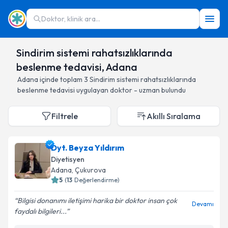
Doktor, klinik ara...
Sindirim sistemi rahatsızlıklarında
beslenme tedavisi, Adana
Adana
içinde toplam
3
Sindirim sistemi rahatsızlıklarında
beslenme tedavisi
uygulayan doktor - uzman bulundu
Filtrele
Akıllı Sıralama
Dyt. Beyza Yıldırım
Diyetisyen
Adana
, Çukurova
5
(
13
Değerlendirme)
Bilgisi donanımı iletişimi harika bir doktor insan çok
Devamı
faydalı bilgileri...