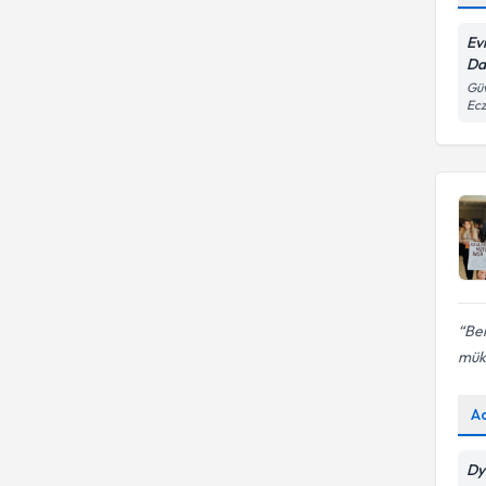
Ev
Da
Güv
Ecz
Ber
müke
A
On