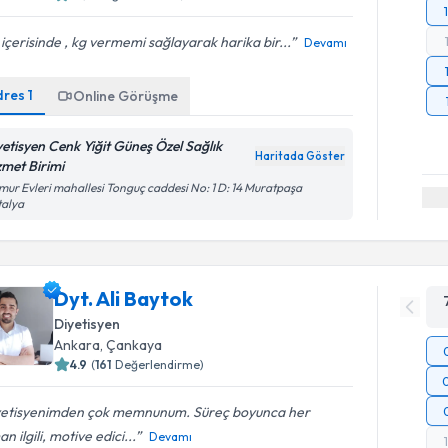
içerisinde , kg vermemi sağlayarak harika bir...
Devamı
dres
1
Online Görüşme
yetisyen Cenk Yiğit Güneş Özel Sağlık
Haritada Göster
zmet Birimi
ur Evleri mahallesi Tonguç caddesi No: 1 D: 14 Muratpaşa
talya
Dyt. Ali Baytok
Diyetisyen
Ankara
,
Çankaya
4.9
(
161
Değerlendirme)
yetisyenimden çok memnunum. Süreç boyunca her
n ilgili, motive edici...
Devamı