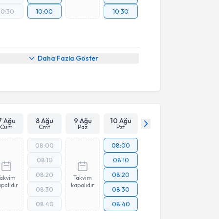
10:30
10:00
10:30
Daha Fazla Göster
7 Ağu
8 Ağu
9 Ağu
10 Ağu
Cum
Cmt
Paz
Pzt
08:00
08:00
08:10
08:10
08:20
08:20
Takvim
Takvim
palıdır
kapalıdır
08:30
08:30
08:40
08:40