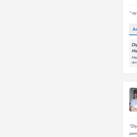
ay 
A
Di
Hi
Mem
An
Di
zama