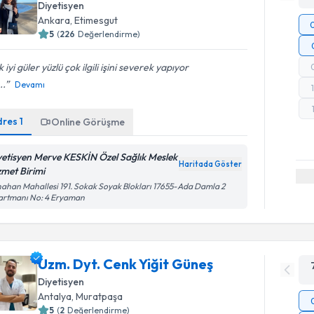
Diyetisyen
Ankara
,
Etimesgut
5
(
226
Değerlendirme)
 iyi güler yüzlü çok ilgili işini severek yapıyor
..
Devamı
dres
1
Online Görüşme
yetisyen Merve KESKİN Özel Sağlık Meslek
Haritada Göster
zmet Birimi
ahan Mahallesi 191. Sokak Soyak Blokları 17655-Ada Damla 2
artmanı No: 4 Eryaman
Uzm. Dyt. Cenk Yiğit Güneş
Diyetisyen
Antalya
,
Muratpaşa
5
(
2
Değerlendirme)