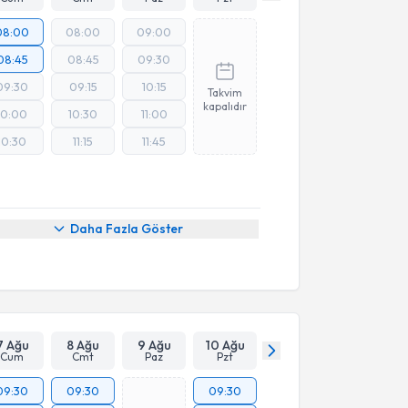
08:00
08:00
09:00
08:45
08:45
09:30
09:30
09:15
10:15
Takvim
kapalıdır
10:00
10:30
11:00
10:30
11:15
11:45
Daha Fazla Göster
7 Ağu
8 Ağu
9 Ağu
10 Ağu
Cum
Cmt
Paz
Pzt
09:30
09:30
09:30