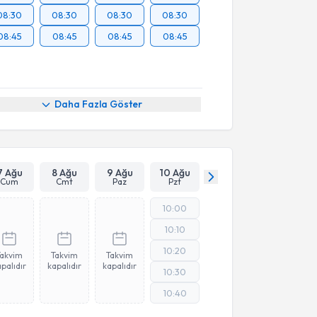
08:30
08:30
08:30
08:30
08:45
08:45
08:45
08:45
Daha Fazla Göster
7 Ağu
8 Ağu
9 Ağu
10 Ağu
Cum
Cmt
Paz
Pzt
10:00
10:10
10:20
Takvim
Takvim
Takvim
palıdır
kapalıdır
kapalıdır
10:30
10:40