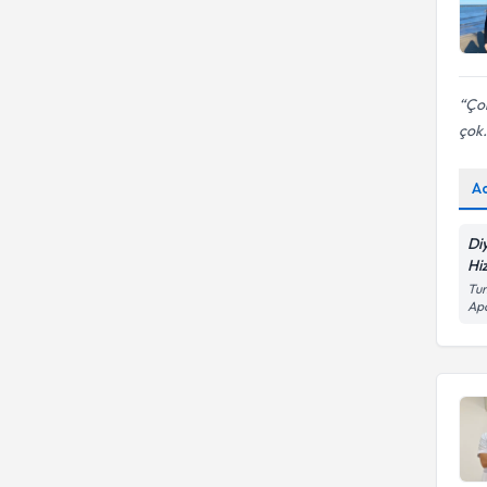
Çok
çok.
A
Di
Hi
Tun
Ap