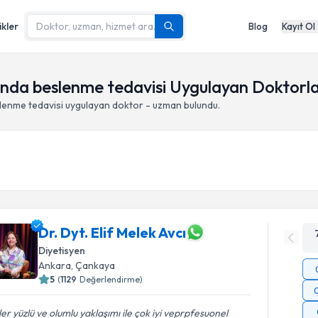
ikler
Blog
Kayıt Ol
arında beslenme tedavisi Uygulayan Doktorl
slenme tedavisi
uygulayan doktor - uzman bulundu.
Dr. Dyt. Elif Melek Avcı
Diyetisyen
Ankara
,
Çankaya
5
(
1129
Değerlendirme)
er yüzlü ve olumlu yaklaşımı ile çok iyi veprpfesuonel