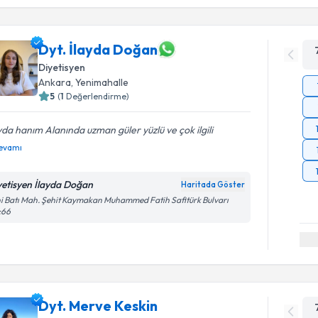
Dyt. İlayda Doğan
Diyetisyen
Ankara
,
Yenimahalle
5
(
1
Değerlendirme)
yda hanım Alanında uzman güler yüzlü ve çok ilgili
evamı
yetisyen İlayda Doğan
Haritada Göster
i Batı Mah. Şehit Kaymakan Muhammed Fatih Safitürk Bulvarı
:66
Dyt. Merve Keskin