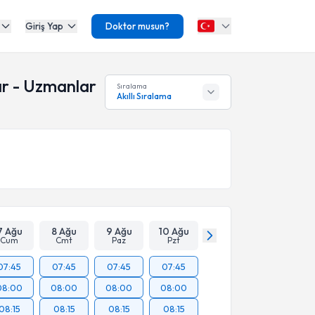
Giriş Yap
Doktor musun?
ar - Uzmanlar
Sıralama
Akıllı Sıralama
7 Ağu
8 Ağu
9 Ağu
10 Ağu
Cum
Cmt
Paz
Pzt
07:45
07:45
07:45
07:45
08:00
08:00
08:00
08:00
08:15
08:15
08:15
08:15