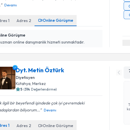
.
Devamı
Online Görüşme
dres
1
Adres
2
line Görüşme
 uzman online danışmanlık hizmeti sunmaktadır.
Dyt. Metin Öztürk
Diyetisyen
Kütahya
,
Merkez
5
(
314
Değerlendirme)
 ilgili bir beyefendi işindede çok iyi çevremdeki
ka
daşlardan biliyorum...
Devamı
dres
1
Adres
2
Online Görüşme