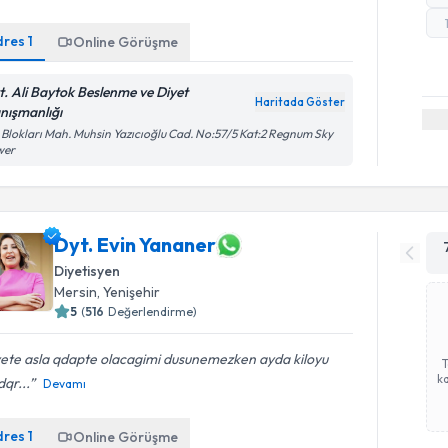
dres
1
Online Görüşme
t. Ali Baytok Beslenme ve Diyet
Haritada Göster
nışmanlığı
i Blokları Mah. Muhsin Yazıcıoğlu Cad. No:57/5 Kat:2 Regnum Sky
wer
Dyt. Evin Yananer
Diyetisyen
Mersin
,
Yenişehir
5
(
516
Değerlendirme)
yete asla qdapte olacagimi dusunemezken ayda kiloyu
ka
qr...
Devamı
dres
1
Online Görüşme