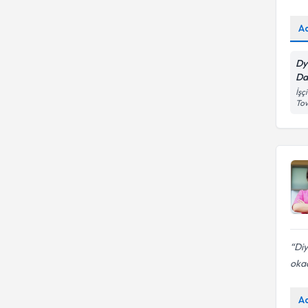
A
Dy
Da
İşç
To
Di
okad
A