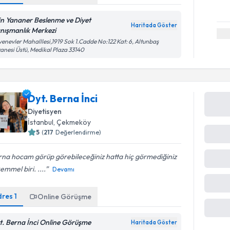
in Yananer Beslenme ve Diyet
Haritada Göster
nışmanlık Merkezi
enevler Mahalllesi,1919 Sok 1.Cadde No:122 Kat: 6, Altunbaş
anesi Üstü, Medikal Plaza 33140
Dyt. Berna İnci
Diyetisyen
İstanbul
,
Çekmeköy
5
(
217
Değerlendirme)
na hocam️ görüp görebileceğiniz hatta hiç görmediğiniz
mmel biri. ....
Devamı
Online Görüşme
dres
1
line Görüşme