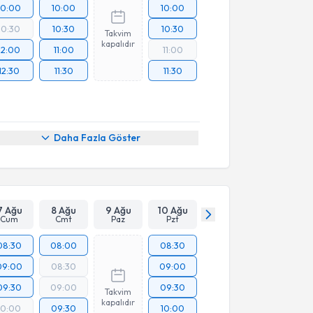
10:00
10:00
10:00
10:30
10:30
10:30
Takvim
kapalıdır
12:00
11:00
11:00
12:30
11:30
11:30
Daha Fazla Göster
7 Ağu
8 Ağu
9 Ağu
10 Ağu
Cum
Cmt
Paz
Pzt
08:30
08:00
08:30
09:00
08:30
09:00
09:30
09:00
09:30
Takvim
kapalıdır
10:00
09:30
10:00