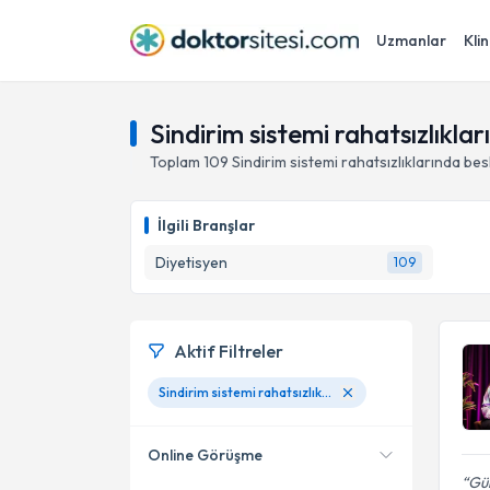
Uzmanlar
Klin
Sindirim sistemi rahatsızlıkl
Toplam
109
Sindirim sistemi rahatsızlıklarında be
İlgili Branşlar
Diyetisyen
109
Aktif Filtreler
Sindirim sistemi rahatsızlıklarında beslenme tedavisi
Online Görüşme
Gül