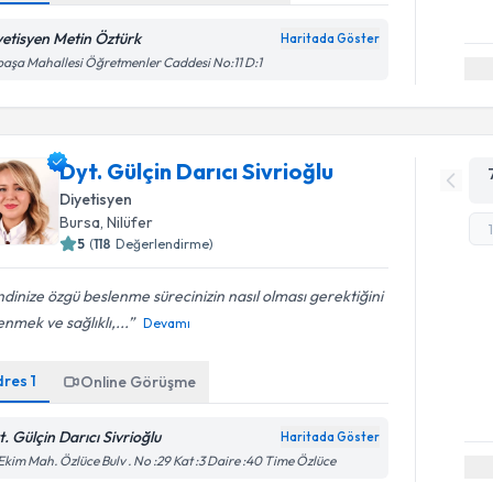
yetisyen Metin Öztürk
Haritada Göster
paşa Mahallesi Öğretmenler Caddesi No:11 D:1
Dyt. Gülçin Darıcı Sivrioğlu
Diyetisyen
Bursa
,
Nilüfer
5
(
118
Değerlendirme)
dinize özgü beslenme sürecinizin nasıl olması gerektiğini
nmek ve sağlıklı,...
Devamı
dres
1
Online Görüşme
t. Gülçin Darıcı Sivrioğlu
Haritada Göster
Ekim Mah. Özlüce Bulv . No :29 Kat :3 Daire :40 Time Özlüce