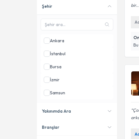
bir..
Şehir
Online danışmanlık sunan
uzmanları göster
A
On
Ankara
Bu
İstanbul
Bursa
İzmir
Samsun
Konya
Çok
Yakınımda Ara
arka
Tekirdağ
Branşlar
Konumuma yakın uzmanları
A
göster