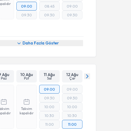
palıdır
09:00
08:45
09:00
09:30
09:30
09:30
Daha Fazla Göster
9 Ağu
10 Ağu
11 Ağu
12 Ağu
Paz
Pzt
Sal
Çar
09:00
09:00
09:30
09:30
10:00
10:00
Takvim
Takvim
palıdır
kapalıdır
10:30
10:30
11:00
11:00