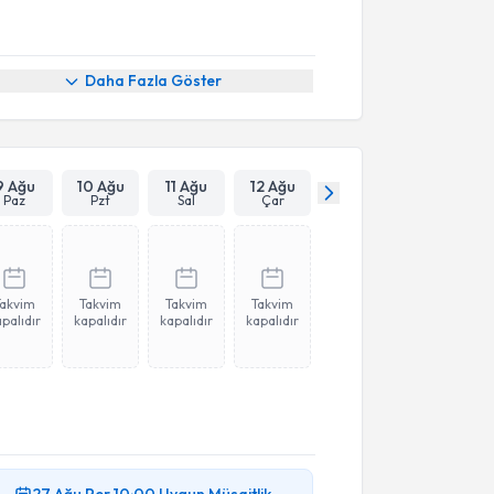
Daha Fazla Göster
9 Ağu
10 Ağu
11 Ağu
12 Ağu
Paz
Pzt
Sal
Çar
Takvim
Takvim
Takvim
Takvim
palıdır
kapalıdır
kapalıdır
kapalıdır
27 Ağu
Per
10:00
Uygun Müsaitlik