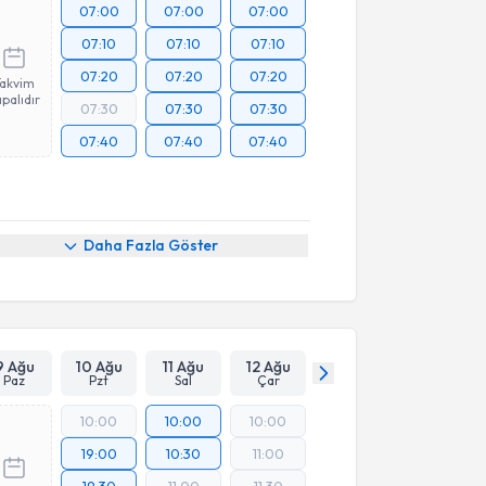
07:00
07:00
07:00
07:10
07:10
07:10
07:20
07:20
07:20
Takvim
palıdır
07:30
07:30
07:30
07:40
07:40
07:40
Daha Fazla Göster
9 Ağu
10 Ağu
11 Ağu
12 Ağu
Paz
Pzt
Sal
Çar
10:00
10:00
10:00
19:00
10:30
11:00