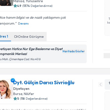
Manisa
,
Yunusemre
4.9
(
1374
Değerlendirme)
ice hanım bilgisi ve de nazik yaklaşımını çok
ka
eniyorum.
Devamı
dres
1
Online Görüşme
yetisyen Hatice Nur Ege Beslenme ve Diyet
Haritada Göster
nışmanlık Merkezi
u Mah. Çimentepe Cad. No:41/6
Dyt. Gülçin Darıcı Sivrioğlu
Diyetisyen
Bursa
,
Nilüfer
5
(
118
Değerlendirme)