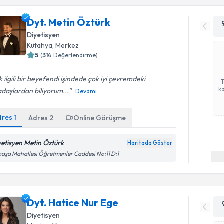
Dyt. Metin Öztürk
Diyetisyen
Kütahya
,
Merkez
5
(
314
Değerlendirme)
 ilgili bir beyefendi işindede çok iyi çevremdeki
ka
daşlardan biliyorum...
Devamı
dres
1
Adres
2
Online Görüşme
yetisyen Metin Öztürk
Haritada Göster
paşa Mahallesi Öğretmenler Caddesi No:11 D:1
Dyt. Hatice Nur Ege
Diyetisyen