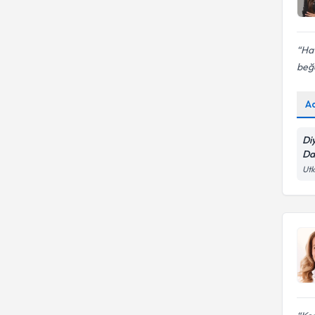
Hat
beğ
A
Di
Da
Utk