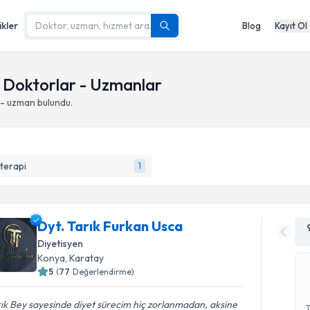
ikler
Blog
Kayıt Ol
 Doktorlar - Uzmanlar
- uzman bulundu.
terapi
1
Dyt. Tarık Furkan Usca
Diyetisyen
Konya
,
Karatay
5
(
77
Değerlendirme)
ık Bey sayesinde diyet sürecim hiç zorlanmadan, aksine