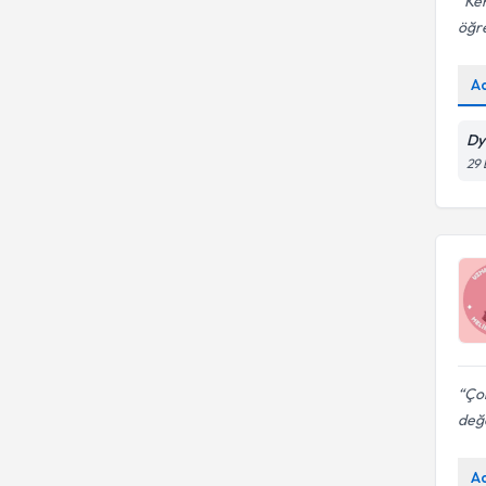
Ken
öğre
A
Dy
29 
Ço
değe
A