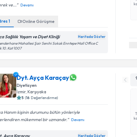
ka
rek ve...
Devamı
dres
1
Online Görüşme
ca Sağlılık Yaşam ve Diyet Kliniği
Haritada Göster
enderhane Mahallesi Şair Senihi Sokak Enntepe Mall Office C
k 10. Kat 1007
Dyt. Ayça Karaçay
Diyetisyen
İzmir
,
Karşıyaka
5
(
16
Değerlendirme)
a Hanım kişinin durumunu bütün yönleriyle
ka
erlendiren mükemmel bir uzmandır.
Devamı
t. Ayça Karaçay
Haritada Göster