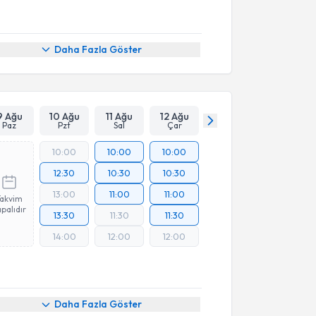
Daha Fazla Göster
9 Ağu
10 Ağu
11 Ağu
12 Ağu
Paz
Pzt
Sal
Çar
10:00
10:00
10:00
12:30
10:30
10:30
13:00
11:00
11:00
Takvim
palıdır
13:30
11:30
11:30
14:00
12:00
12:00
Daha Fazla Göster