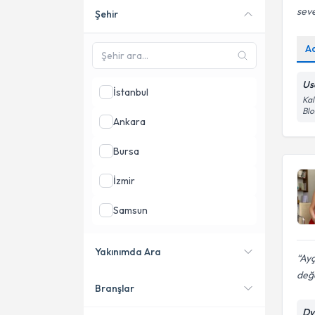
seve
Şehir
Online danışmanlık sunan
uzmanları göster
A
Us
İstanbul
Kal
Blo
Ankara
Bursa
İzmir
Samsun
Antalya
Yakınımda Ara
Ayç
Aydın
değ
Branşlar
Konumuma yakın uzmanları
göster
Dy