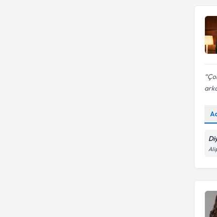
Çok
arka
A
Di
Ali