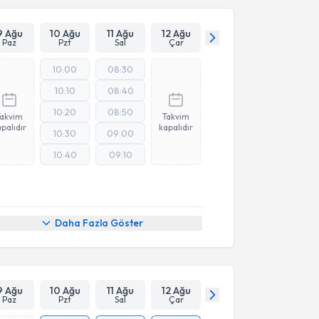
9 Ağu
10 Ağu
11 Ağu
12 Ağu
Paz
Pzt
Sal
Çar
10:00
08:30
10:10
08:40
10:20
08:50
Takvim
Takvim
palıdır
kapalıdır
10:30
09:00
10:40
09:10
Daha Fazla Göster
9 Ağu
10 Ağu
11 Ağu
12 Ağu
Paz
Pzt
Sal
Çar