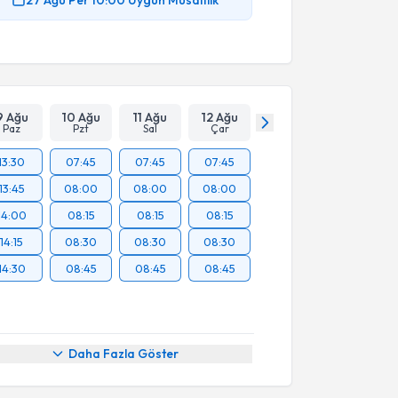
9 Ağu
10 Ağu
11 Ağu
12 Ağu
Paz
Pzt
Sal
Çar
13:30
07:45
07:45
07:45
13:45
08:00
08:00
08:00
14:00
08:15
08:15
08:15
14:15
08:30
08:30
08:30
14:30
08:45
08:45
08:45
Daha Fazla Göster