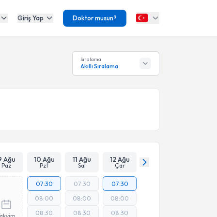
Giriş Yap
Doktor musun?
Sıralama
Akıllı Sıralama
9 Ağu
10 Ağu
11 Ağu
12 Ağu
Paz
Pzt
Sal
Çar
07:30
07:30
07:30
08:00
08:00
08:00
08:30
08:30
08:30
Takvim