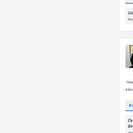
Uz
Kon
Mel
kilo
A
Dy
Bi
Yen