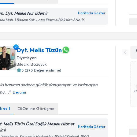
m. Dyt. Melike Nur İldemir
Haritada Göster
ak Mah. 1.Badem Sok. Lotus Plaza A Blok Kat :2 No:16
Dyt. Melis Tüzün
Diyetisyen
Bilecik
,
Bozüyük
5
(
273
Değerlendirme)
is hanımın sadece günlük danışanıyım ve kırılmayan
ka
mu ...
Devamı
dres
1
Online Görüşme
t. Melis Tüzün Özel Sağlık Meslek Hizmet
Haritada Göster
rimi
i Monter sk. Seyhan İş Merkezi No:13 Kat:2 Daire:5, 11100