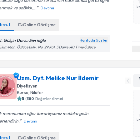
dinize özgü beslenme sürecinizin nasıl olması gerektiğini
ka
nmek ve sağlıklı,...
Devamı
dres
1
Online Görüşme
t. Gülçin Darıcı Sivrioğlu
Haritada Göster
Ekim Mah. Özlüce Bulv . No :29 Kat :3 Daire :40 Time Özlüce
Uzm. Dyt. Melike Nur İldemir
Diyetisyen
Bursa
,
Nilüfer
5
(
380
Değerlendirme)
k memnunum eğer kararlıysanız mutlaka gelin
ka
rlendirin.
Devamı
dres
1
Online Görüşme