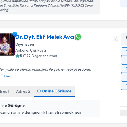
ŞINDIK Kapalı Salı Pazarı Karşısı File'nin Üst Katı) Ali Paşa Mah.
in Emeç Bulv. Kervancı Rezidans 2 Ablok No:89/1 K:3 D:22 Çorlu
kirdağ
Dr. Dyt. Elif Melek Avcı
Diyetisyen
Ankara
,
Çankaya
5
(
1129
Değerlendirme)
er yüzlü ve olumlu yaklaşımı ile çok iyi veprpfesuonel
.
Devamı
Online Görüşme
dres
1
Adres
2
line Görüşme
 uzman online danışmanlık hizmeti sunmaktadır.