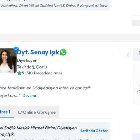
ı Mahallesi, Okan Yüksel Caddesi No: 43, Daire: 9, Karşıyaka / İzmir
Dyt. Senay Işık
Diyetisyen
Tekirdağ
,
Çorlu
5
(
310
Değerlendirme)
ce tanidigim en iyi diyedisyen içten ve çok tatlı.
ka
uşurken...
Devamı
dres
1
Online Görüşme
el Sağlık Meslek Hizmet Birimi Diyetisyen
Haritada Göster
nay Işık