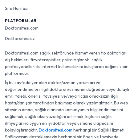
Site Haritası
PLATFORMLAR
Doktorsitesi.com
Doktorsitesi.az
Doktorsitesi.com sağlık sektöründe hizmet veren tıp doktorları,
diş hekimleri, fizyoterapistler, psikologlar vb. sağlık
profesyonelleri ile internet kullanıcılarını buluşturan bağımsız bir
platformdur.
İş bu sayfada yer alan doktor/uzman yorumları ve
değerlendirmeleri, ilgili doktorun/uzmanın doğrudan veya dolaylı
emri, talebi, önerisi, tavsiyesi ve/veya ricası olmaksızın, ilgili
hasta/danışan tarafından bağımsız olarak yazılmaktadır. Bu web
sitesinin amacı, sağlık alanında kamuoyunun bilgilendirilmesini
sağlamak, sağlık okuryazarlığını artırmak, kişilerin sağlık
ihtiyaçlarına uygun en iyi doktor veya uzmana ulaşmasını
kolaylaştırmaktır.
Doktorsitesi.com
herhangi bir Sağlık Hizmeti
Sağlayıcısını desteklemeyip herhangi bir öneri ve tavsiyede