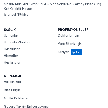
Maslak Mah. Ahi Evran Cd. A.O.S 55 Sokak No:2 Aksoy Plaza Giriş
Kat Kolektif House
İstanbul, Türkiye
SAĞLIK
PROFESYONELLER
Uzmanlar
Doktorlar İçin
Uzmanlık Alanları
Web Siteniz İçin
Hastalıklar
Kariyer
İşe Alım
Hizmetler
Hastaneler
KURUMSAL
Hakkımızda
Bize Ulaşın
Gizlilik Politikası
Google Takvim Entegrasyonu