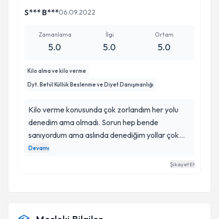
S*** B***
06.09.2022
Zamanlama
İlgi
Ortam
5.0
5.0
5.0
Kilo alma ve kilo verme
Dyt. Betül Küllük Beslenme ve Diyet Danışmanlığı
Kilo verme konusunda çok zorlandım her yolu
denedim ama olmadı. Sorun hep bende
sanıyordum ama aslında denediğim yollar çok
yanlışmış. Betül hanım sayesinde iki ayda 10 kilo
Devamı
verdim ve en önemlisi de diyetin katı yasaklar
Şikayet Et
değil sağlıklı bir yaşam tarzı demek olduğunu
öğrendim. Artık çok daha özgür hissediyorum
resmen hayatım değişti. Çok bilgili başarılı biri ve
sizle ilgileniyor saygı duyuyor. Herkese de