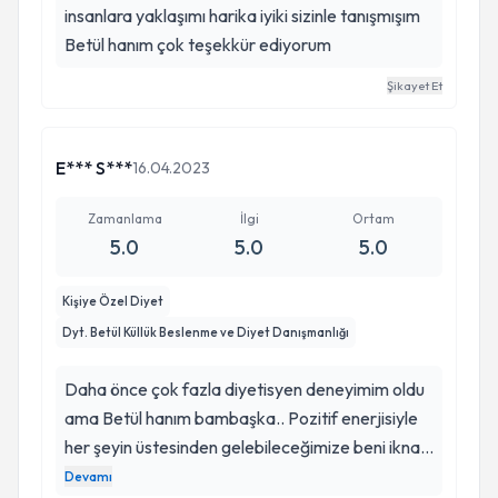
insanlara yaklaşımı harika iyiki sizinle tanışmışım
Betül hanım çok teşekkür ediyorum
Şikayet Et
E*** S***
16.04.2023
Zamanlama
İlgi
Ortam
5.0
5.0
5.0
Kişiye Özel Diyet
Dyt. Betül Küllük Beslenme ve Diyet Danışmanlığı
Daha önce çok fazla diyetisyen deneyimim oldu
ama Betül hanım bambaşka.. Pozitif enerjisiyle
her şeyin üstesinden gelebileceğimize beni ikna
etti. Bir süredir devam ediyorum 7,3 kg verdim.
Devamı