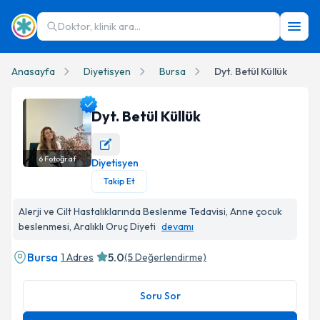
Doktor, klinik ara...
Anasayfa
Diyetisyen
Bursa
Dyt. Betül Küllük
Dyt. Betül Küllük
6
Fotoğraf
Diyetisyen
Dyt. Betül Küllük Profil Fotoğrafı
Takip Et
Alerji ve Cilt Hastalıklarında Beslenme Tedavisi, Anne çocuk
beslenmesi, Aralıklı Oruç Diyeti
devamı
Bursa
5.0
1 Adres
(
5
Değerlendirme)
Soru Sor