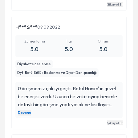
Yasaklar katı kurallar koymadan da bu işin
Şikayet Et
olacağını ondan öğrendim. 1,5 saat gibi uzunca
zaman ayırarak sizi dinliyor, kafanızda soru
işareti bırakmadan detaylı açıklamalar yapıp
H*** S***
09.09.2022
keyifle bir eğitim veriyor. Üstelik harika bir
Zamanlama
sohbeti var:)) Kesinlikle tavsiye ediyorum..
İlgi
Ortam
5.0
5.0
5.0
Diyabette beslenme
Dyt. Betül Küllük Beslenme ve Diyet Danışmanlığı
Görüşmemiz çok iyi geçti. Betül Hanım' ın güzel
bir enerjisi vardı. Uzunca bir vakit ayırıp benimle
detaylı bir görüşme yaptı yasak ve kısıtlayıcı
olmayan sevdiğim yemekleri öğrenerek bana
Devamı
uygun bir diyet hazırladı. Kendisine teşekkür
Şikayet Et
ediyorum. Diğer görüşmeyi sabırsızlıkla
bekliyorum