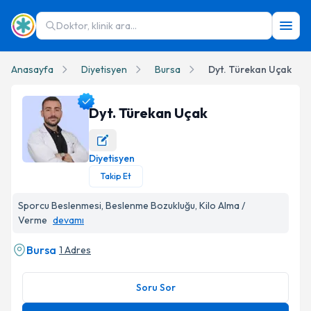
Doktor, klinik ara...
Anasayfa
Diyetisyen
Bursa
Dyt. Türekan Uçak
Dyt. Türekan Uçak
Diyetisyen
Dyt. Türekan Uçak Profil Fotoğrafı
Takip Et
Sporcu Beslenmesi, Beslenme Bozukluğu, Kilo Alma /
Verme
devamı
Bursa
1 Adres
Soru Sor