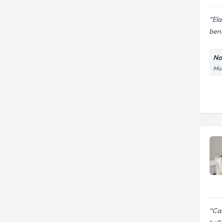
Ela
ben
Noe
Mus
Cal