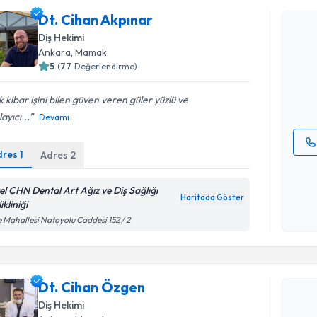
Dt. Cihan Akpınar
Diş Hekimi
Dt. Cihan
Ankara
, Mamak
uzmandan ra
posta ile bi
5
(
77
Değerlendirme)
E-posta Ad
 kibar işini bilen güven veren güler yüzlü ve
layıcı...
Devamı
dres
1
Adres
2
Kişisel
okudum
el CHN Dental Art Ağız ve Diş Sağlığı
işlenm
Haritada Göster
ikliniği
 Mahallesi Natoyolu Caddesi 152 / 2
Randevu T
Dt. Cihan Özgen
Dt. Cihan
Diş Hekimi