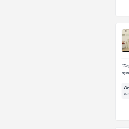
Doğ
ayım
Dr
Kız