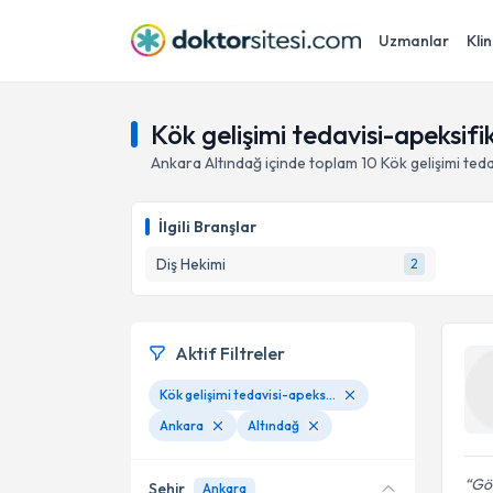
Uzmanlar
Klin
Kök gelişimi tedavisi-apeksif
Ankara
Altındağ
içinde toplam
10
Kök gelişimi ted
İlgili Branşlar
Diş Hekimi
2
Aktif Filtreler
Kök gelişimi tedavisi-apeksifikasyon
Ankara
Altındağ
Gön
Şehir
Ankara