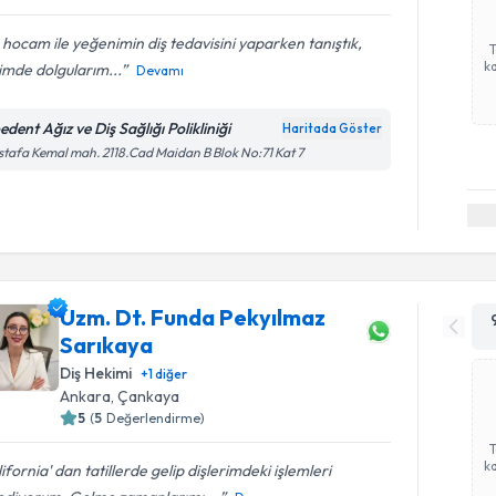
 hocam ile yeğenimin diş tedavisini yaparken tanıştık,
ka
imde dolgularım...
Devamı
dent Ağız ve Diş Sağlığı Polikliniği
Haritada Göster
tafa Kemal mah. 2118.Cad Maidan B Blok No:71 Kat 7
Uzm. Dt. Funda Pekyılmaz
Sarıkaya
Diş Hekimi
+
1
diğer
Ankara
, Çankaya
5
(
5
Değerlendirme)
ka
ifornia' dan tatillerde gelip dişlerimdeki işlemleri