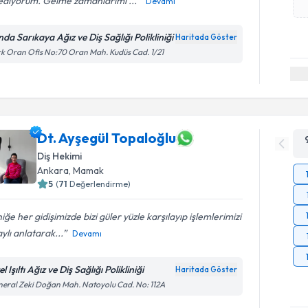
lediyorum. Gelme zamanlarımı ...
Devamı
nda Sarıkaya Ağız ve Diş Sağlığı Polikliniği
Haritada Göster
k Oran Ofis No:70 Oran Mah. Kudüs Cad. 1/21
Dt. Ayşegül Topaloğlu
Diş Hekimi
Ankara
, Mamak
5
(
71
Değerlendirme)
niğe her gidişimizde bizi güler yüzle karşılayıp işlemlerimizi
ylı anlatarak...
Devamı
l Işıltı Ağız ve Diş Sağlığı Polikliniği
Haritada Göster
eral Zeki Doğan Mah. Natoyolu Cad. No: 112A