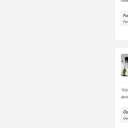
hal
Fu
Par
Kli
deta
Öze
Gen