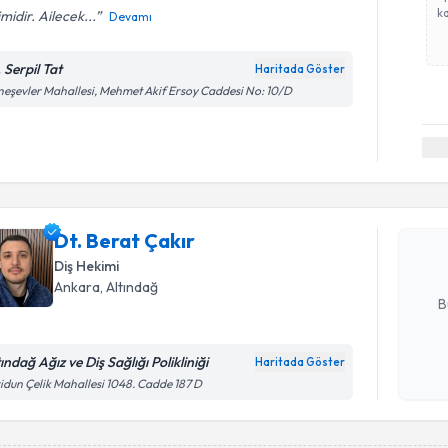
ka
midir. Ailecek...
Devamı
 Serpil Tat
Haritada Göster
eşevler Mahallesi, Mehmet Akif Ersoy Caddesi No: 10/D
Randevu T
Dt. Berat 
uzmandan ra
Dt. Berat Çakır
posta ile bi
Diş Hekimi
E-posta Ad
Ankara
, Altındağ
B
ındağ Ağız ve Diş Sağlığı Polikliniği
Haritada Göster
Kişisel
idun Çelik Mahallesi 1048. Cadde 187 D
okudum
işlenm