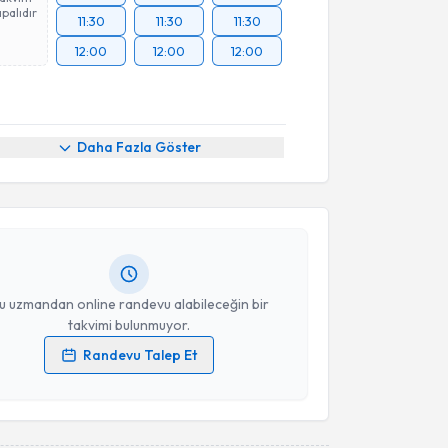
palıdır
11:30
11:30
11:30
12:00
12:00
12:00
akvimi Talebi
Daha Fazla Göster
Çakır
için randevu takvimi talebi oluşturun. Size bu
ndevu almanız için bir takvim hazırlandığında e-
lgilendireceğiz.
resiniz
u uzmandan online randevu alabileceğin bir
takvimi bulunmuyor.
Randevu Talep Et
 verilerimin işlenmesine ilişkin
Aydınlatma Metni
'ni
 ve kişisel verilerimin belirtilen kapsamda
esini kabul ediyorum.