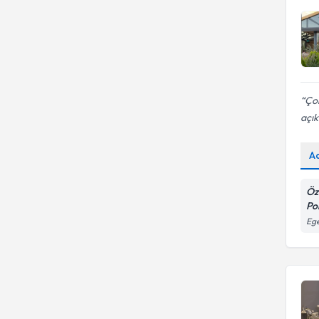
Çok
açık
A
Öz
Pol
Ege