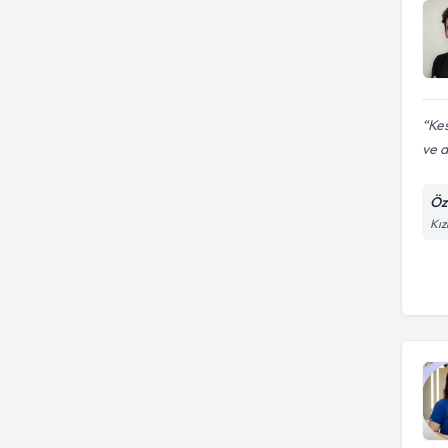
Kes
ve d
Öze
Kız