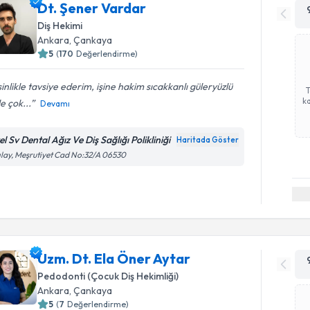
Dt. Şener Vardar
Diş Hekimi
Ankara
, Çankaya
5
(
170
Değerlendirme)
inlikle tavsiye ederim, işine hakim sıcakkanlı güleryüzlü
ka
e çok...
Devamı
l Sv Dental Ağız Ve Diş Sağlığı Polikliniği
Haritada Göster
ılay, Meşrutiyet Cad No:32/A 06530
Uzm. Dt. Ela Öner Aytar
Pedodonti (Çocuk Diş Hekimliği)
Ankara
, Çankaya
5
(
7
Değerlendirme)