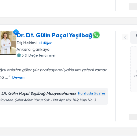
Dr. Dt. Gülin Paçal Yeşilbağ
Diş Hekimi
+
1
diğer
Ankara
, Çankaya
5
(
1
Değerlendirme)
ru anlatım güler yüz profesyonel yaklasım yeterli zaman
ka
a ...
Devamı
. Dt. Gülin Paçal Yeşilbağ Muayenehanesi
Haritada Göster
ılay Mah. Şehit Adem Yavuz Sok. Hitit Apt. No: 14 İç Kapı No: 3
Randevu T