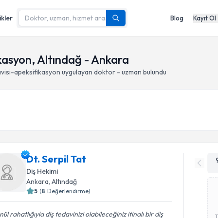
ikler
Blog
Kayıt Ol
ikasyon, Altındağ - Ankara
avisi-apeksifikasyon
uygulayan doktor - uzman bulundu
Dt. Serpil Tat
Diş Hekimi
Ankara
, Altındağ
5
(
8
Değerlendirme)
ül rahatlığıyla diş tedavinizi olabileceğiniz itinalı bir diş