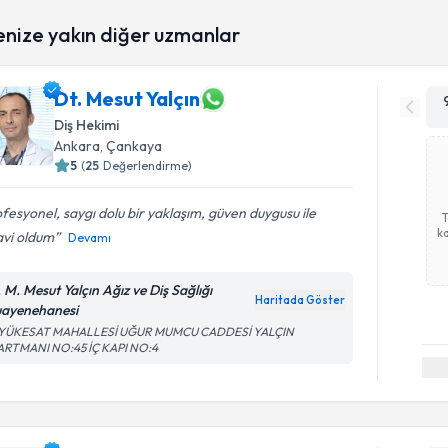
enize yakın diğer uzmanlar
Dt. Mesut Yalçın
Diş Hekimi
Ankara
, Çankaya
5
(
25
Değerlendirme)
fesyonel, saygı dolu bir yaklaşım, güven duygusu ile
ka
avi oldum
Devamı
. M. Mesut Yalçın Ağız ve Diş Sağlığı
Haritada Göster
ayenehanesi
YÜKESAT MAHALLESİ UĞUR MUMCU CADDESİ YALÇIN
ARTMANI NO:45 İÇ KAPI NO:4