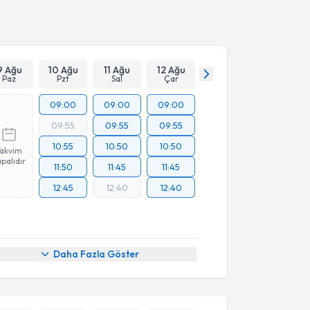
Takvim Talebini Gönder
9 Ağu
10 Ağu
11 Ağu
12 Ağu
Paz
Pzt
Sal
Çar
09:00
09:00
09:00
09:55
09:55
09:55
10:55
10:50
10:50
Takvim
palıdır
11:50
11:45
11:45
12:45
12:40
12:40
Daha Fazla Göster