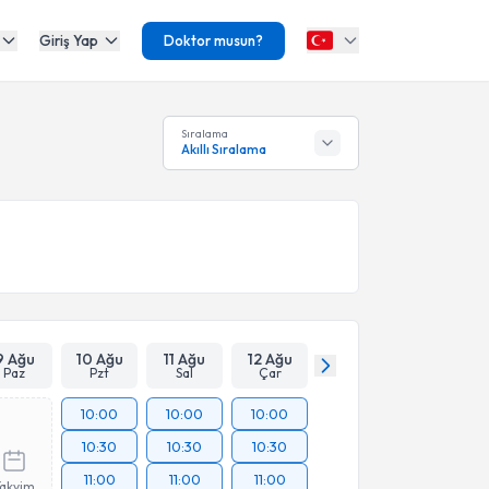
Giriş Yap
Doktor musun?
Sıralama
Akıllı Sıralama
9 Ağu
10 Ağu
11 Ağu
12 Ağu
Paz
Pzt
Sal
Çar
10:00
10:00
10:00
10:30
10:30
10:30
11:00
11:00
11:00
Takvim