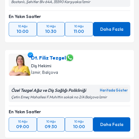
Bostanlı, Şehitler Blv 64A, 35590 Karşıyaka/İzmir
En Yakın Saatler
10 Ağu
10 Ağu
10 Ağu
Daha Fazla
10:00
10:30
11:00
Dt. Filiz Tezgel
Diş Hekimi
İzmir
, Balçova
Özel Tezgel Ağız ve Diş Sağlığı Polikliniği
Haritada Göster
Çetin Emeç Mahallesi F.Muhittin sokak no 2/A Balçova İzmir
En Yakın Saatler
10 Ağu
10 Ağu
10 Ağu
Daha Fazla
09:00
09:30
10:00