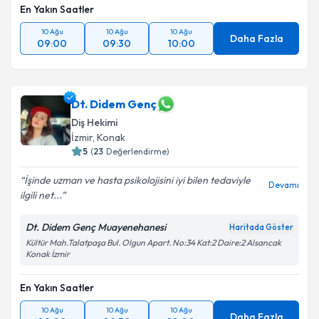
En Yakın Saatler
10 Ağu
10 Ağu
10 Ağu
Daha Fazla
09:00
09:30
10:00
Dt. Didem Genç
Diş Hekimi
İzmir
, Konak
5
(
23
Değerlendirme)
İşinde uzman ve hasta psikolojisini iyi bilen tedaviyle
Devamı
ilgili net...
Dt. Didem Genç Muayenehanesi
Haritada Göster
Kültür Mah.Talatpaşa Bul. Olgun Apart. No:34 Kat:2 Daire:2 Alsancak
Konak İzmir
En Yakın Saatler
10 Ağu
10 Ağu
10 Ağu
Daha Fazla