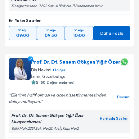
30 Ağustos Mah. 7202 Sok. A Blok No:11 B Menemen İzmir
En Yakın Saatler
10 Ağu
10 Ağu
10 Ağu
Daha Fazla
09:00
09:30
10:00
Prof. Dr. Dt. Senem Gökçen Yiğit Özer
Diş Hekimi
+
1
diğer
İzmir
, Güzelbahçe
5
(
50
Değerlendirme)
Ellerinin hafif olması ve acıyı hissettirmemesinden
Devamı
dolayı mutluyum.
Prof. Dr. Dt. Senem Gökçen Yiğit Özer
Haritada Göster
Muayenehanesi
Yelki Mah.2251 Sok. No:20 AA İç Kapı No:2