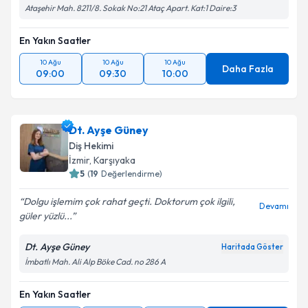
Ataşehir Mah. 8211/8. Sokak No:21 Ataç Apart. Kat:1 Daire:3
En Yakın Saatler
10 Ağu
10 Ağu
10 Ağu
Daha Fazla
09:00
09:30
10:00
Dt. Ayşe Güney
Diş Hekimi
İzmir
, Karşıyaka
5
(
19
Değerlendirme)
Dolgu işlemim çok rahat geçti. Doktorum çok ilgili,
Devamı
güler yüzlü...
Dt. Ayşe Güney
Haritada Göster
İmbatlı Mah. Ali Alp Böke Cad. no 286 A
En Yakın Saatler