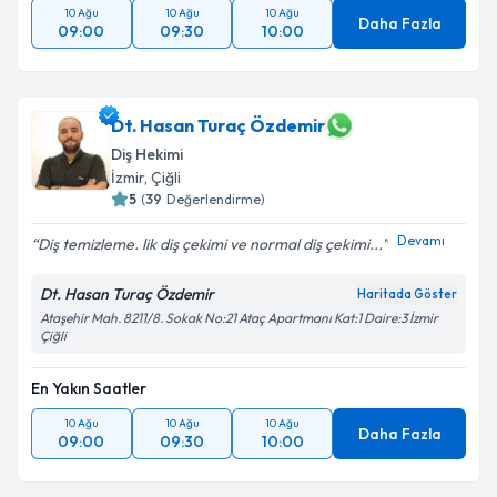
10 Ağu
10 Ağu
10 Ağu
Daha Fazla
09:00
09:30
10:00
Dt. Hasan Turaç Özdemir
Diş Hekimi
İzmir
, Çiğli
5
(
39
Değerlendirme)
Devamı
Diş temizleme. lik diş çekimi ve normal diş çekimi...
Dt. Hasan Turaç Özdemir
Haritada Göster
Ataşehir Mah. 8211/8. Sokak No:21 Ataç Apartmanı Kat:1 Daire:3 İzmir
Çiğli
En Yakın Saatler
10 Ağu
10 Ağu
10 Ağu
Daha Fazla
09:00
09:30
10:00