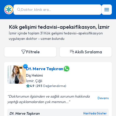
Doktor, klinik ara...
Kök gelişimi tedavisi-apeksifikasyon, İzmir
İzmir
içinde toplam
31
Kök gelişimi tedavisi-apeksifikasyon
uygulayan doktor - uzman bulundu
Filtrele
Akıllı Sıralama
Dt. Merve Taşkıran
Diş Hekimi
İzmir
, Çiğli
4.9
(
293
Değerlendirme)
Doktorumun ilgisinden ve sağlık sorunum hakkında
Devamı
yaptığı açıklamalardan çok memnun...
Dt. Merve Taşkıran
Haritada Göster