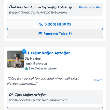
Özel Taludent Ağız ve Diş Sağlığı Polikliniği
Haritada Göster
Ertuğrul, Torbalı Cd. No:44 D:1C Torbalı/İzmir
0 (850) 811 39 05
Randevu Takvimi Talebi
Randevu Talep Et
Dt. Muhammed Taha Delikkaya
için randevu
takvimi talebi oluşturun. Size bu uzmandan randevu
Dt. Oğuz Kağan Aytoğan
almanız için bir takvim hazırlandığında e-posta ile
bilgilendireceğiz.
Diş Hekimi
İzmir
, Bornova
E-posta Adresiniz
5
(
4
Değerlendirme)
Oğuz Bey gerçekten çok samimi ve nazik birisi.
Devamı
Nereye gittiysem...
Kişisel verilerimin işlenmesine ilişkin
Aydınlatma
Dt. Oğuz Kağan Aytoğan
Metni
'ni okudum ve kişisel verilerimin belirtilen
Kazım Dirik Mah. 217 Sok. No:17 Kardelen Apt.
kapsamda işlenmesini kabul ediyorum.