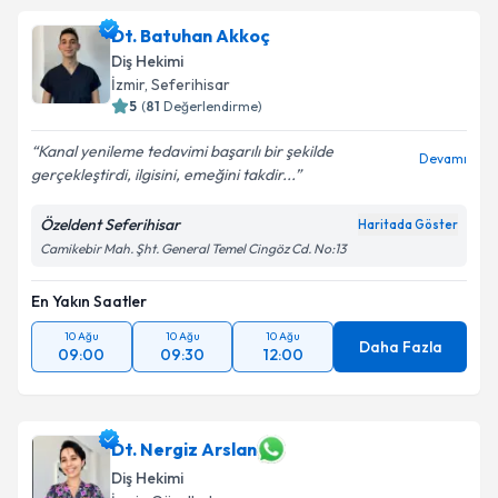
Dt. Batuhan Akkoç
Diş Hekimi
İzmir
, Seferihisar
5
(
81
Değerlendirme)
Kanal yenileme tedavimi başarılı bir şekilde
Devamı
gerçekleştirdi, ilgisini, emeğini takdir...
Özeldent Seferihisar
Haritada Göster
Camikebir Mah. Şht. General Temel Cingöz Cd. No:13
En Yakın Saatler
10 Ağu
10 Ağu
10 Ağu
Daha Fazla
09:00
09:30
12:00
Dt. Nergiz Arslan
Diş Hekimi