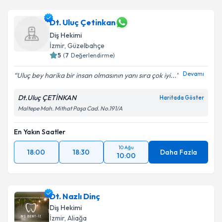
Dt. Uluç Çetinkan
Diş Hekimi
İzmir
, Güzelbahçe
5
(
7
Değerlendirme)
Devamı
Uluç bey harika bir insan olmasının yanı sıra çok iyi...
Dt.Uluç ÇETİNKAN
Haritada Göster
Maltepe Mah. Mithat Paşa Cad. No.191/A
En Yakın Saatler
10 Ağu
18:00
18:30
Daha Fazla
10:00
Dt. Nazlı Dinç
Diş Hekimi
İzmir
, Aliağa