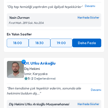
Devamı
Diş taşı temizliği yaptırdım çok ilgiliydi teşekkürler
Yasin Durman
Haritada Göster
Fırat Mah. 289 Sok. No:20A
En Yakın Saatler
18:00
18:30
19:00
Daha Fazla
Dt. Utku Arıkoğlu
Diş Hekimi
İzmir
, Karşıyaka
5
(
2
Değerlendirme)
Ben kendisine çok teşekkür ederim, sonunda aile
Devamı
hekimimi buldum diş...
Diş Hekimi Utku Arıkoğlu Muayenehanesi
Haritada Göster