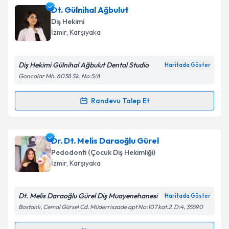
Uzm. Dt. Serap Sinan Özvarış
için randevu takvimi
Dt. Gülnihal Ağbulut
talebi oluşturun. Size bu uzmandan randevu almanız
Takvim Talebini Gönder
Diş Hekimi
için bir takvim hazırlandığında e-posta ile
İzmir
, Karşıyaka
bilgilendireceğiz.
E-posta Adresiniz
Diş Hekimi Gülnihal Ağbulut Dental Studio
Haritada Göster
Goncalar Mh. 6038 Sk. No:5/A
Randevu Talep Et
Randevu Takvimi Talebi
Kişisel verilerimin işlenmesine ilişkin
Aydınlatma
Metni
'ni okudum ve kişisel verilerimin belirtilen
kapsamda işlenmesini kabul ediyorum.
Dt. Gülnihal Ağbulut
için randevu takvimi talebi
Dr. Dt. Melis Daraoğlu Gürel
oluşturun. Size bu uzmandan randevu almanız için bir
Pedodonti (Çocuk Diş Hekimliği)
takvim hazırlandığında e-posta ile bilgilendireceğiz.
Takvim Talebini Gönder
İzmir
, Karşıyaka
E-posta Adresiniz
Dt. Melis Daraoğlu Gürel Diş Muayenehanesi
Haritada Göster
Bostanlı, Cemal Gürsel Cd. Müderriszade apt No:107 kat.2. D:4, 35590