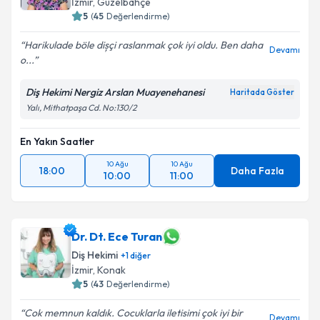
İzmir
, Güzelbahçe
5
(
45
Değerlendirme)
Harikulade böle dișçi raslanmak çok iyi oldu. Ben daha
Devamı
o...
Diş Hekimi Nergiz Arslan Muayenehanesi
Haritada Göster
Yalı, Mithatpaşa Cd. No:130/2
En Yakın Saatler
10 Ağu
10 Ağu
18:00
Daha Fazla
10:00
11:00
Dr. Dt. Ece Turan
Diş Hekimi
+
1
diğer
İzmir
, Konak
5
(
43
Değerlendirme)
Cok memnun kaldık. Cocuklarla iletisimi çok iyi bir
Devamı