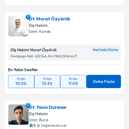
Dt. Murat Özyörük
Diş Hekimi
İzmir
, Konak
Diş Hekimi Murat Özyörük
Haritada Göster
Fevzipaşa Mah. 452 Sok. No:3 Kat:2 Daire:21
En Yakın Saatler
10 Ağu
10 Ağu
10 Ağu
Daha Fazla
10:00
10:30
11:00
Dt. Yasin Durman
Diş Hekimi
İzmir
, Buca
5
(
4
Değerlendirme)