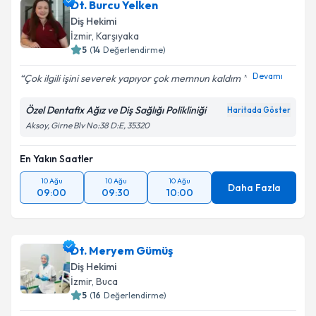
Dt. Burcu Yelken
Diş Hekimi
İzmir
, Karşıyaka
5
(
14
Değerlendirme)
Devamı
Çok ilgili işini severek yapıyor çok memnun kaldım
Özel Dentafix Ağız ve Diş Sağlığı Polikliniği
Haritada Göster
Aksoy, Girne Blv No:38 D:E, 35320
En Yakın Saatler
10 Ağu
10 Ağu
10 Ağu
Daha Fazla
09:00
09:30
10:00
Dt. Meryem Gümüş
Diş Hekimi
İzmir
, Buca
5
(
16
Değerlendirme)