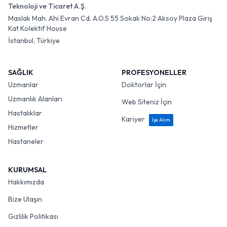
Teknoloji ve Ticaret A.Ş.
Maslak Mah. Ahi Evran Cd. A.O.S 55 Sokak No:2 Aksoy Plaza Giriş
Kat Kolektif House
İstanbul, Türkiye
SAĞLIK
PROFESYONELLER
Uzmanlar
Doktorlar İçin
Uzmanlık Alanları
Web Siteniz İçin
Hastalıklar
Kariyer
İşe Alım
Hizmetler
Hastaneler
KURUMSAL
Hakkımızda
Bize Ulaşın
Gizlilik Politikası