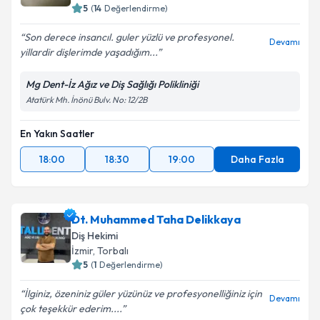
5
(
14
Değerlendirme)
Son derece insancıl. guler yüzlü ve profesyonel.
Devamı
yillardir dişlerimde yaşadığım...
Mg Dent-İz Ağız ve Diş Sağlığı Polikliniği
Atatürk Mh. İnönü Bulv. No: 12/2B
En Yakın Saatler
18:00
18:30
19:00
Daha Fazla
Dt. Muhammed Taha Delikkaya
Diş Hekimi
İzmir
, Torbalı
5
(
1
Değerlendirme)
İlginiz, özeniniz güler yüzünüz ve profesyonelliğiniz için
Devamı
çok teşekkür ederim....