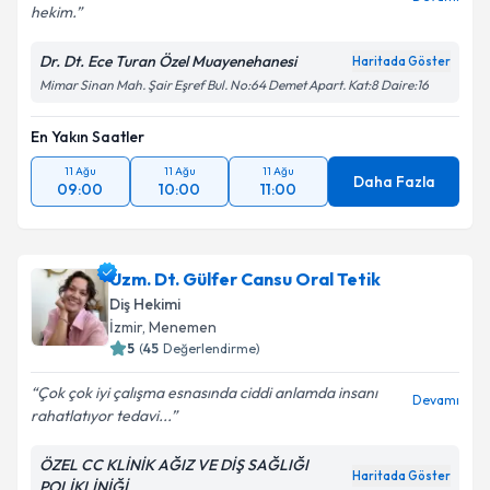
hekim.
Dr. Dt. Ece Turan Özel Muayenehanesi
Haritada Göster
Mimar Sinan Mah. Şair Eşref Bul. No:64 Demet Apart. Kat:8 Daire:16
En Yakın Saatler
11 Ağu
11 Ağu
11 Ağu
Daha Fazla
09:00
10:00
11:00
Uzm. Dt. Gülfer Cansu Oral Tetik
Diş Hekimi
İzmir
, Menemen
5
(
45
Değerlendirme)
Çok çok iyi çalışma esnasında ciddi anlamda insanı
Devamı
rahatlatıyor tedavi...
ÖZEL CC KLİNİK AĞIZ VE DİŞ SAĞLIĞI
Haritada Göster
POLİKLİNİĞİ