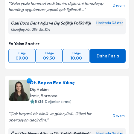
Guleryuzlu hanımefendi benim dişlerimi temizleyip
Devamı
bonding uygulaması yapıldı çok ilgilendi...
Özel Buca Dent Ağız ve Diş Sağlığı Polikinliği
Haritada Göster
Kozağaç Mh. 256. Sk. 3/A
En Yakın Saatler
10 Ağu
10 Ağu
10 Ağu
Daha Fazla
09:00
09:30
10:00
Dt. Beyza Ece Kılınç
Diş Hekimi
İzmir
, Bornova
5
(
36
Değerlendirme)
Çok başarılı bir klinik ve güleryüzlü. Güzel bir
Devamı
operasyon geçirdim.
Özel Dentilyum Ağız ve Diş Sağlığı Polikliniği
Haritada Göster