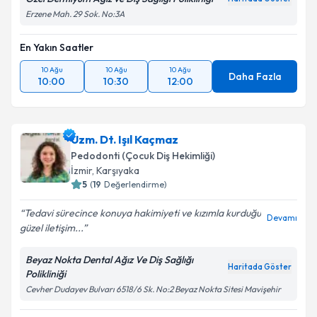
Erzene Mah. 29 Sok. No:3A
En Yakın Saatler
10 Ağu
10 Ağu
10 Ağu
Daha Fazla
10:00
10:30
12:00
Uzm. Dt. Işıl Kaçmaz
Pedodonti (Çocuk Diş Hekimliği)
İzmir
, Karşıyaka
5
(
19
Değerlendirme)
Tedavi sürecince konuya hakimiyeti ve kızımla kurduğu
Devamı
güzel iletişim...
Beyaz Nokta Dental Ağız Ve Diş Sağlığı
Haritada Göster
Polikliniği
Cevher Dudayev Bulvarı 6518/6 Sk. No:2 Beyaz Nokta Sitesi Mavişehir