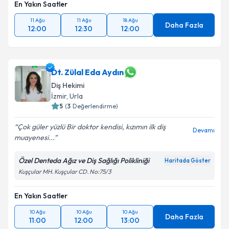
En Yakın Saatler
11 Ağu
11 Ağu
18 Ağu
Daha Fazla
12:00
12:30
12:00
Dt. Zülal Eda Aydın
Diş Hekimi
İzmir
, Urla
5
(
3
Değerlendirme)
Çok güler yüzlü Bir doktor kendisi, kızımın ilk diş
Devamı
muayenesi...
Özel Denteda Ağız ve Diş Sağlığı Polikliniği
Haritada Göster
Kuşçular MH. Kuşçular CD. No:75/3
En Yakın Saatler
10 Ağu
10 Ağu
10 Ağu
Daha Fazla
11:00
12:00
13:00