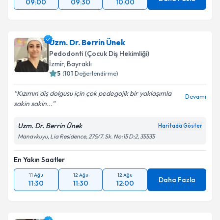
09:00
09:30
10:00
Uzm. Dr. Berrin Ünek
Pedodonti (Çocuk Diş Hekimliği)
İzmir
, Bayraklı
5
(
101
Değerlendirme)
Kızımın diş dolgusu için çok pedegojik bir yaklaşımla
Devamı
sakin sakin...
Uzm. Dr. Berrin Ünek
Haritada Göster
Manavkuyu, Lia Residence, 275/7. Sk. No:15 D:2, 35535
En Yakın Saatler
11 Ağu
12 Ağu
12 Ağu
Daha Fazla
11:30
11:30
12:00