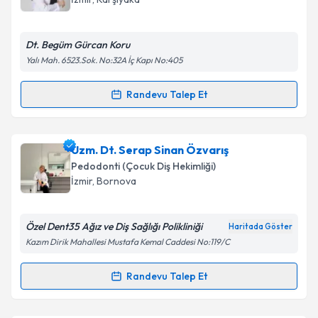
E-posta Adresiniz
Dt. Begüm Gürcan Koru
Yalı Mah. 6523.Sok. No:32A İç Kapı No:405
Kişisel verilerimin işlenmesine ilişkin
Aydınlatma
Randevu Talep Et
Randevu Takvimi Talebi
Metni
'ni okudum ve kişisel verilerimin belirtilen
kapsamda işlenmesini kabul ediyorum.
Dt. Begüm Gürcan Koru
için randevu takvimi talebi
Uzm. Dt. Serap Sinan Özvarış
oluşturun. Size bu uzmandan randevu almanız için bir
Takvim Talebini Gönder
Pedodonti (Çocuk Diş Hekimliği)
takvim hazırlandığında e-posta ile bilgilendireceğiz.
İzmir
, Bornova
E-posta Adresiniz
Özel Dent35 Ağız ve Diş Sağlığı Polikliniği
Haritada Göster
Kazım Dirik Mahallesi Mustafa Kemal Caddesi No:119/C
Kişisel verilerimin işlenmesine ilişkin
Aydınlatma
Randevu Talep Et
Randevu Takvimi Talebi
Metni
'ni okudum ve kişisel verilerimin belirtilen
kapsamda işlenmesini kabul ediyorum.