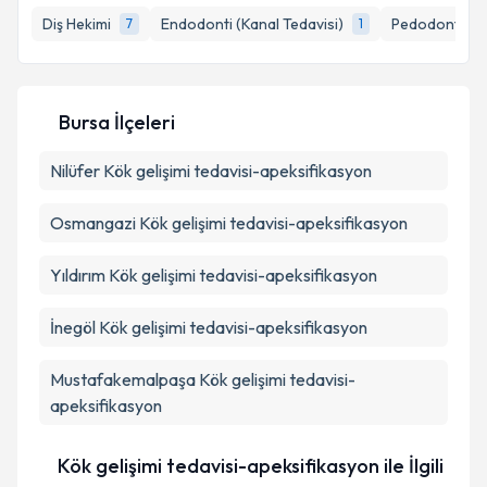
Diş Hekimi
Endodonti (Kanal Tedavisi)
Pedodonti (Ço
7
1
E-posta Adresiniz
Bursa İlçeleri
Kişisel verilerimin işlenmesine ilişkin
Aydınlatma
Nilüfer
Kök gelişimi tedavisi-apeksifikasyon
Metni
'ni okudum ve kişisel verilerimin belirtilen
kapsamda işlenmesini kabul ediyorum.
Osmangazi
Kök gelişimi tedavisi-apeksifikasyon
Takvim Talebini Gönder
Yıldırım
Kök gelişimi tedavisi-apeksifikasyon
İnegöl
Kök gelişimi tedavisi-apeksifikasyon
Mustafakemalpaşa
Kök gelişimi tedavisi-
apeksifikasyon
Kök gelişimi tedavisi-apeksifikasyon ile İlgili