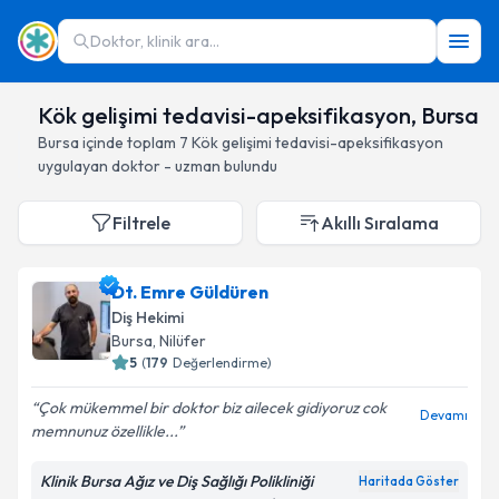
Doktor, klinik ara...
Kök gelişimi tedavisi-apeksifikasyon, Bursa
Bursa
içinde toplam
7
Kök gelişimi tedavisi-apeksifikasyon
uygulayan doktor - uzman bulundu
Filtrele
Akıllı Sıralama
Dt. Emre Güldüren
Diş Hekimi
Bursa
, Nilüfer
5
(
179
Değerlendirme)
Çok mükemmel bir doktor biz ailecek gidiyoruz cok
Devamı
memnunuz özellikle...
Klinik Bursa Ağız ve Diş Sağlığı Polikliniği
Haritada Göster