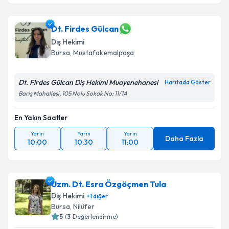
Dt. Firdes Gülcan
Diş Hekimi
Bursa
, Mustafakemalpaşa
Dt. Firdes Gülcan Diş Hekimi Muayenehanesi
Haritada Göster
Barış Mahallesi, 105 Nolu Sokak No: 11/1A
En Yakın Saatler
Yarın
Yarın
Yarın
Daha Fazla
10:00
10:30
11:00
Uzm. Dt. Esra Özgöçmen Tula
Diş Hekimi
+
1
diğer
Bursa
, Nilüfer
5
(
3
Değerlendirme)