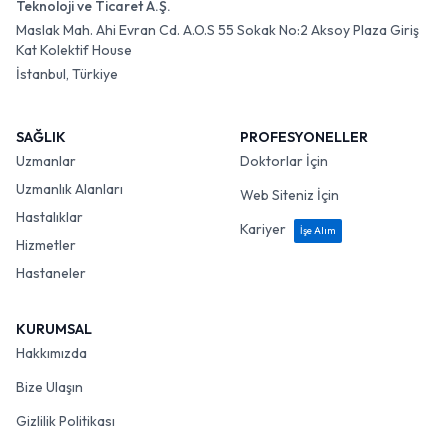
Teknoloji ve Ticaret A.Ş.
Maslak Mah. Ahi Evran Cd. A.O.S 55 Sokak No:2 Aksoy Plaza Giriş
Kat Kolektif House
İstanbul, Türkiye
SAĞLIK
PROFESYONELLER
Uzmanlar
Doktorlar İçin
Uzmanlık Alanları
Web Siteniz İçin
Hastalıklar
Kariyer
İşe Alım
Hizmetler
Hastaneler
KURUMSAL
Hakkımızda
Bize Ulaşın
Gizlilik Politikası