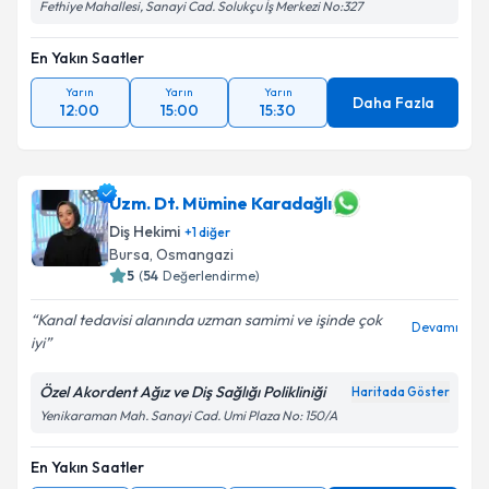
Fethiye Mahallesi, Sanayi Cad. Solukçu İş Merkezi No:327
En Yakın Saatler
Yarın
Yarın
Yarın
Daha Fazla
12:00
15:00
15:30
Uzm. Dt. Mümine Karadağlı
Diş Hekimi
+
1
diğer
Bursa
, Osmangazi
5
(
54
Değerlendirme)
Kanal tedavisi alanında uzman samimi ve işinde çok
Devamı
iyi
Özel Akordent Ağız ve Diş Sağlığı Polikliniği
Haritada Göster
Yenikaraman Mah. Sanayi Cad. Umi Plaza No: 150/A
En Yakın Saatler