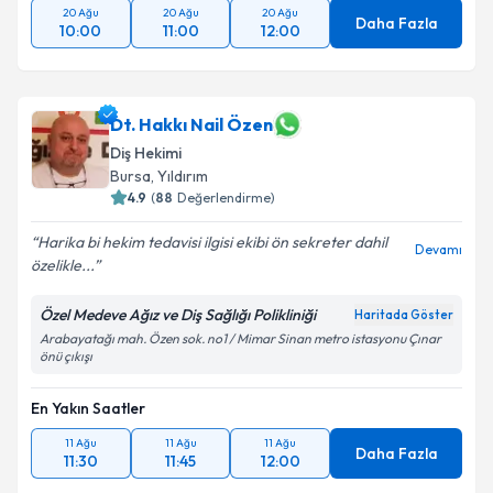
20 Ağu
20 Ağu
20 Ağu
Daha Fazla
10:00
11:00
12:00
Dt. Hakkı Nail Özen
Diş Hekimi
Bursa
, Yıldırım
4.9
(
88
Değerlendirme)
Harika bi hekim tedavisi ilgisi ekibi ön sekreter dahil
Devamı
özelikle...
Özel Medeve Ağız ve Diş Sağlığı Polikliniği
Haritada Göster
Arabayatağı mah. Özen sok. no1 / Mimar Sinan metro istasyonu Çınar
önü çıkışı
En Yakın Saatler
11 Ağu
11 Ağu
11 Ağu
Daha Fazla
11:30
11:45
12:00