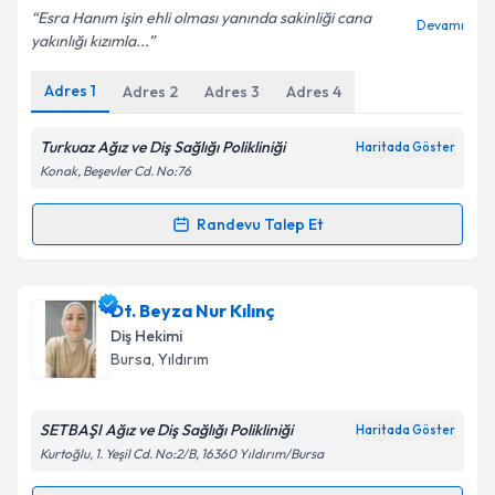
Esra Hanım işin ehli olması yanında sakinliği cana
Devamı
yakınlığı kızımla...
Adres
1
Adres
2
Adres
3
Adres
4
Turkuaz Ağız ve Diş Sağlığı Polikliniği
Haritada Göster
Konak, Beşevler Cd. No:76
Randevu Talep Et
Randevu Takvimi Talebi
Uzm. Dt. Esra Özgöçmen Tula
için randevu takvimi
Dt. Beyza Nur Kılınç
talebi oluşturun. Size bu uzmandan randevu almanız
Diş Hekimi
için bir takvim hazırlandığında e-posta ile
Bursa
, Yıldırım
bilgilendireceğiz.
E-posta Adresiniz
SETBAŞI Ağız ve Diş Sağlığı Polikliniği
Haritada Göster
Kurtoğlu, 1. Yeşil Cd. No:2/B, 16360 Yıldırım/Bursa