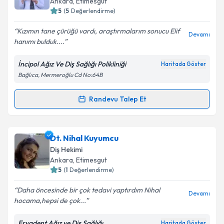
Ankara
, Etimesgut
5
(
5
Değerlendirme)
E-posta Adresiniz
Kızımın tane çürüğü vardı, araştırmalarım sonucu Elif
Devamı
hanımı bulduk....
İncipol Ağız Ve Diş Sağlığı Polikliniği
Haritada Göster
Kişisel verilerimin işlenmesine ilişkin
Aydınlatma
Bağlıca, Mermeroğlu Cd No:64B
Metni
'ni okudum ve kişisel verilerimin belirtilen
kapsamda işlenmesini kabul ediyorum.
Randevu Talep Et
Randevu Takvimi Talebi
Takvim Talebini Gönder
Uzm. Dt. Elif Tekpınar Çiftçi
için randevu takvimi
Dt. Nihal Kuyumcu
talebi oluşturun. Size bu uzmandan randevu almanız
Diş Hekimi
için bir takvim hazırlandığında e-posta ile
Ankara
, Etimesgut
bilgilendireceğiz.
5
(
1
Değerlendirme)
E-posta Adresiniz
Daha öncesinde bir çok tedavi yaptırdım Nihal
Devamı
hocama,hepsi de çok...
Eryadent Ağız ve Diş Sağlığı
Haritada Göster