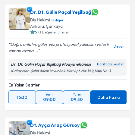
Dr. Dt. Gülin Paçal Yeşilbağ
Diş Hekimi
+
1
diğer
Ankara
, Çankaya
5
(
1
Değerlendirme)
Doğru anlatım güler yüz profesyonel yaklasım yeterli
Devamı
zaman ayıma ...
Dr. Dt. Gülin Paçal Yeşilbağ Muayenehanesi
Haritada Göster
Kızılay Mah. Şehit Adem Yavuz Sok. Hitit Apt. No: 14 İç Kapı No: 3
En Yakın Saatler
Yarın
Yarın
16:30
Daha Fazla
09:00
09:30
Dt. Ayça Araç Gürsoy
Diş Hekimi