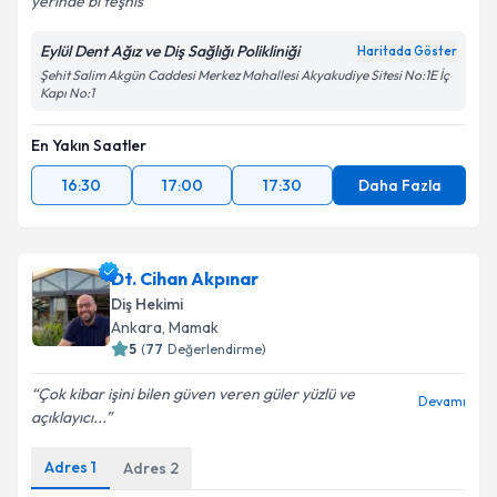
yerinde bi teşhis
Eylül Dent Ağız ve Diş Sağlığı Polikliniği
Haritada Göster
Şehit Salim Akgün Caddesi Merkez Mahallesi Akyakudiye Sitesi No:1E İç
Kapı No:1
En Yakın Saatler
16:30
17:00
17:30
Daha Fazla
Dt. Cihan Akpınar
Diş Hekimi
Ankara
, Mamak
5
(
77
Değerlendirme)
Çok kibar işini bilen güven veren güler yüzlü ve
Devamı
açıklayıcı...
Adres
1
Adres
2