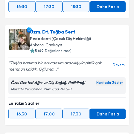
16:30
17:30
18:30
Daha Fazla
Uzm. Dt. Tuğba Sert
Pedodonti (Çocuk Diş Hekimliği)
Ankara
, Çankaya
5
(
49
Değerlendirme)
Tuğba hanıma bir arkadaşım aracılığıyla gittik çok
Devamı
memnun kaldık. Oğluma...
Özel Dented Ağız ve Diş Sağlığı Polikliniği
Haritada Göster
Mustafa Kemal Mah. 2142. Cad. No:5/B
En Yakın Saatler
16:30
17:00
17:30
Daha Fazla