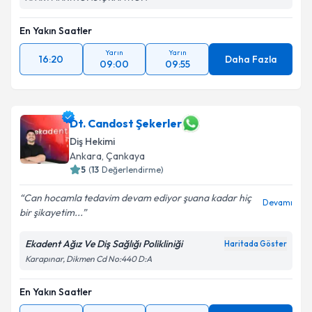
En Yakın Saatler
Yarın
Yarın
16:20
Daha Fazla
09:00
09:55
Dt. Candost Şekerler
Diş Hekimi
Ankara
, Çankaya
5
(
13
Değerlendirme)
Can hocamla tedavim devam ediyor şuana kadar hiç
Devamı
bir şikayetim...
Ekadent Ağız Ve Diş Sağlığı Polikliniği
Haritada Göster
Karapınar, Dikmen Cd No:440 D:A
En Yakın Saatler