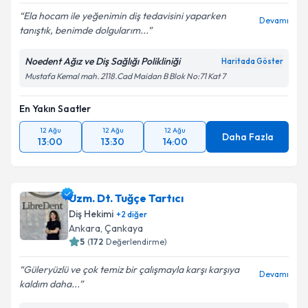
Ela hocam ile yeğenimin diş tedavisini yaparken
Devamı
tanıştık, benimde dolgularım...
Noedent Ağız ve Diş Sağlığı Polikliniği
Haritada Göster
Mustafa Kemal mah. 2118.Cad Maidan B Blok No:71 Kat 7
En Yakın Saatler
12 Ağu
12 Ağu
12 Ağu
Daha Fazla
13:00
13:30
14:00
Uzm. Dt. Tuğçe Tartıcı
Diş Hekimi
+
2
diğer
Ankara
, Çankaya
5
(
172
Değerlendirme)
Güleryüzlü ve çok temiz bir çalışmayla karşı karşıya
Devamı
kaldım daha...