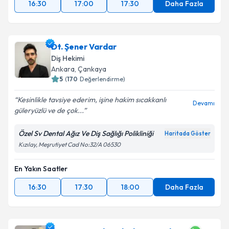
16:30
17:00
17:30
Daha Fazla
Dt. Şener Vardar
Diş Hekimi
Ankara
, Çankaya
5
(
170
Değerlendirme)
Kesinlikle tavsiye ederim, işine hakim sıcakkanlı
Devamı
güleryüzlü ve de çok...
Özel Sv Dental Ağız Ve Diş Sağlığı Polikliniği
Haritada Göster
Kızılay, Meşrutiyet Cad No:32/A 06530
En Yakın Saatler
16:30
17:30
18:00
Daha Fazla