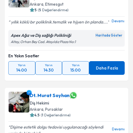
Ankara
, Etimesgut
5
(
5
Değerlendirme)
Devamı
yıllık köklü bır poliklinik.temızlik ve hijyen ön planda....
Apex Ağız ve Diş sağlığı Polikliniği
Haritada Göster
Altay, Orhan Bey Cad. Atayıldız Plaza No:1
En Yakın Saatler
Yarın
Yarın
Yarın
Daha Fazla
14:00
14:30
15:00
Dt. Murat Soyhan
Diş Hekimi
Ankara
, Pursaklar
4.5
(
1
Değerlendirme)
Dişime estetik dolgu tedavisi uygulanacağı söylendi
Devamı