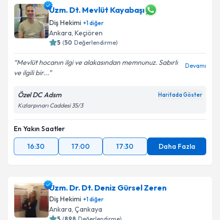
Uzm. Dt. Mevlüt Kayabaşı
Diş Hekimi
+
1
diğer
Ankara
, Keçiören
5
(
50
Değerlendirme)
Mevlüt hocanın ilgi ve alakasından memnunuz. Sabırlı
Devamı
ve ilgili bir...
Özel DC Adsm
Haritada Göster
Kızlarpınarı Caddesi 35/3
En Yakın Saatler
16:30
17:00
17:30
Daha Fazla
Uzm. Dr. Dt. Deniz Gürsel Zeren
Diş Hekimi
+
1
diğer
Ankara
, Çankaya
5
(
898
Değerlendirme)