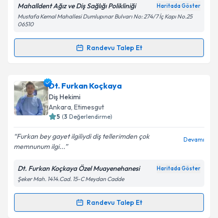
Kişisel verilerimin işlenmesine ilişkin
Aydınlatma
Mahalldent Ağız ve Diş Sağlığı Polikliniği
Haritada Göster
Metni
'ni okudum ve kişisel verilerimin belirtilen
Mustafa Kemal Mahallesi Dumlupınar Bulvarı No: 274/7 İç Kapı No.25
kapsamda işlenmesini kabul ediyorum.
06510
Randevu Talep Et
Takvim Talebini Gönder
Randevu Takvimi Talebi
Uzm. Dt. Nur Burcu Ulusoy
için randevu takvimi
Dt. Furkan Koçkaya
talebi oluşturun. Size bu uzmandan randevu almanız
Diş Hekimi
için bir takvim hazırlandığında e-posta ile
Ankara
, Etimesgut
bilgilendireceğiz.
5
(
3
Değerlendirme)
E-posta Adresiniz
Furkan bey gayet ilgiliydi diş tellerimden çok
Devamı
memnunum ilgi...
Dt. Furkan Koçkaya Özel Muayenehanesi
Haritada Göster
Şeker Mah. 1414.Cad. 15-C Meydan Cadde
Kişisel verilerimin işlenmesine ilişkin
Aydınlatma
Metni
'ni okudum ve kişisel verilerimin belirtilen
kapsamda işlenmesini kabul ediyorum.
Randevu Talep Et
Randevu Takvimi Talebi