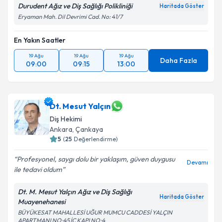
Durudent Ağız ve Diş Sağlığı Polikliniği
Haritada Göster
Eryaman Mah. Dil Devrimi Cad. No: 41/7
En Yakın Saatler
19 Ağu
19 Ağu
19 Ağu
Daha Fazla
09:00
09:15
13:00
Dt. Mesut Yalçın
Diş Hekimi
Ankara
, Çankaya
5
(
25
Değerlendirme)
Profesyonel, saygı dolu bir yaklaşım, güven duygusu
Devamı
ile tedavi oldum
Dt. M. Mesut Yalçın Ağız ve Diş Sağlığı
Haritada Göster
Muayenehanesi
BÜYÜKESAT MAHALLESİ UĞUR MUMCU CADDESİ YALÇIN
APARTMANI NO:45 İÇ KAPI NO:4