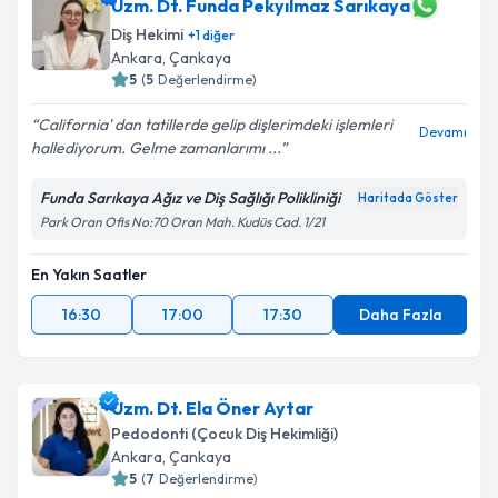
Uzm. Dt. Funda Pekyılmaz Sarıkaya
Diş Hekimi
+
1
diğer
Ankara
, Çankaya
5
(
5
Değerlendirme)
California' dan tatillerde gelip dişlerimdeki işlemleri
Devamı
hallediyorum. Gelme zamanlarımı ...
Funda Sarıkaya Ağız ve Diş Sağlığı Polikliniği
Haritada Göster
Park Oran Ofis No:70 Oran Mah. Kudüs Cad. 1/21
En Yakın Saatler
16:30
17:00
17:30
Daha Fazla
Uzm. Dt. Ela Öner Aytar
Pedodonti (Çocuk Diş Hekimliği)
Ankara
, Çankaya
5
(
7
Değerlendirme)