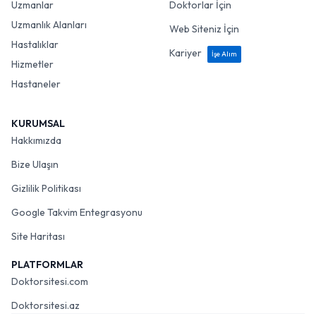
Uzmanlar
Doktorlar İçin
Uzmanlık Alanları
Web Siteniz İçin
Hastalıklar
Kariyer
İşe Alım
Hizmetler
Hastaneler
KURUMSAL
Hakkımızda
Bize Ulaşın
Gizlilik Politikası
Google Takvim Entegrasyonu
Site Haritası
PLATFORMLAR
Doktorsitesi.com
Doktorsitesi.az