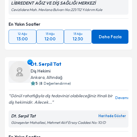
LİBREDENT AĞIZ VE DİŞ SAĞLIĞI MERKEZİ
Cevizlidere Mah. Mevlana Bulvarı No:221/112 Yıldırım Kule
En Yakın Saatler
12 Ağu
13 Ağu
13 Ağu
Daha Fazla
13:00
12:00
12:30
Dt. Serpil Tat
Diş Hekimi
Ankara
, Altındağ
5
(
8
Değerlendirme)
Gönül rahatlığıyla diş tedavinizi olabileceğiniz itinalı bir
Devamı
diş hekimidir. Ailecek...
Dt. Serpil Tat
Haritada Göster
Güneşevler Mahallesi, Mehmet Akif Ersoy Caddesi No: 10/D