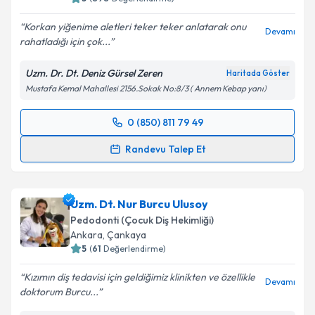
Korkan yiğenime aletleri teker teker anlatarak onu
Devamı
rahatladığı için çok...
Uzm. Dr. Dt. Deniz Gürsel Zeren
Haritada Göster
Mustafa Kemal Mahallesi 2156.Sokak No:8/3 ( Annem Kebap yanı)
0 (850) 811 79 49
Randevu Takvimi Talebi
Randevu Talep Et
Uzm. Dr. Dt. Deniz Gürsel Zeren
için randevu
takvimi talebi oluşturun. Size bu uzmandan randevu
Uzm. Dt. Nur Burcu Ulusoy
almanız için bir takvim hazırlandığında e-posta ile
bilgilendireceğiz.
Pedodonti (Çocuk Diş Hekimliği)
Ankara
, Çankaya
E-posta Adresiniz
5
(
61
Değerlendirme)
Kızımın diş tedavisi için geldiğimiz klinikten ve özellikle
Devamı
doktorum Burcu...