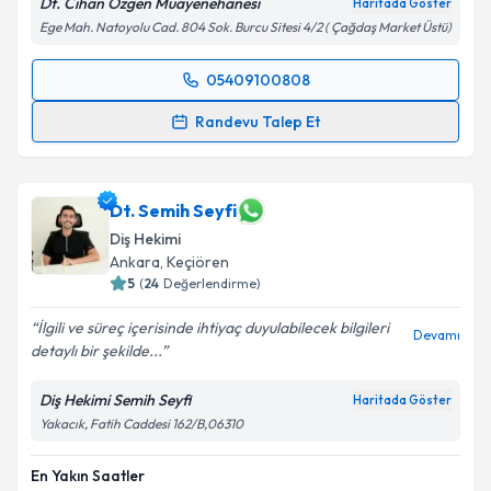
Dt. Cihan Özgen Muayenehanesi
Haritada Göster
Takvim Talebini Gönder
Ege Mah. Natoyolu Cad. 804 Sok. Burcu Sitesi 4/2 ( Çağdaş Market Üstü)
05409100808
Randevu Takvimi Talebi
Randevu Talep Et
Dt. Cihan Özgen
için randevu takvimi talebi
oluşturun. Size bu uzmandan randevu almanız için bir
takvim hazırlandığında e-posta ile bilgilendireceğiz.
Dt. Semih Seyfi
Diş Hekimi
E-posta Adresiniz
Ankara
, Keçiören
5
(
24
Değerlendirme)
İlgili ve süreç içerisinde ihtiyaç duyulabilecek bilgileri
Devamı
detaylı bir şekilde...
Kişisel verilerimin işlenmesine ilişkin
Aydınlatma
Metni
'ni okudum ve kişisel verilerimin belirtilen
Diş Hekimi Semih Seyfi
Haritada Göster
kapsamda işlenmesini kabul ediyorum.
Yakacık, Fatih Caddesi 162/B,06310
Takvim Talebini Gönder
En Yakın Saatler