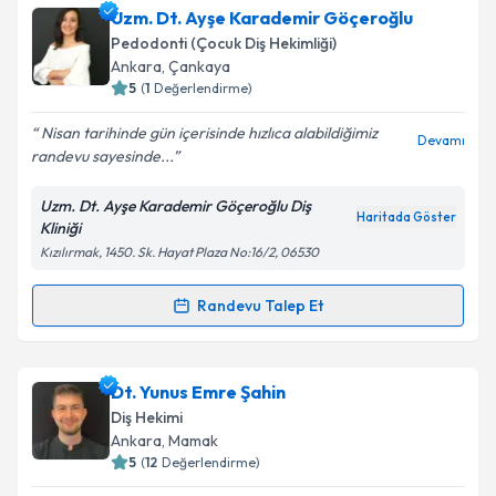
Dr. Dt. Burak Bulmuş
için randevu takvimi talebi
Uzm. Dt. Ayşe Karademir Göçeroğlu
oluşturun. Size bu uzmandan randevu almanız için bir
Pedodonti (Çocuk Diş Hekimliği)
takvim hazırlandığında e-posta ile bilgilendireceğiz.
Ankara
, Çankaya
5
(
1
Değerlendirme)
E-posta Adresiniz
Nisan tarihinde gün içerisinde hızlıca alabildiğimiz
Devamı
randevu sayesinde...
Uzm. Dt. Ayşe Karademir Göçeroğlu Diş
Kişisel verilerimin işlenmesine ilişkin
Aydınlatma
Haritada Göster
Kliniği
Metni
'ni okudum ve kişisel verilerimin belirtilen
Kızılırmak, 1450. Sk. Hayat Plaza No:16/2, 06530
kapsamda işlenmesini kabul ediyorum.
Randevu Talep Et
Randevu Takvimi Talebi
Takvim Talebini Gönder
Uzm. Dt. Ayşe Karademir Göçeroğlu
için randevu
Dt. Yunus Emre Şahin
takvimi talebi oluşturun. Size bu uzmandan randevu
Diş Hekimi
almanız için bir takvim hazırlandığında e-posta ile
Ankara
, Mamak
bilgilendireceğiz.
5
(
12
Değerlendirme)