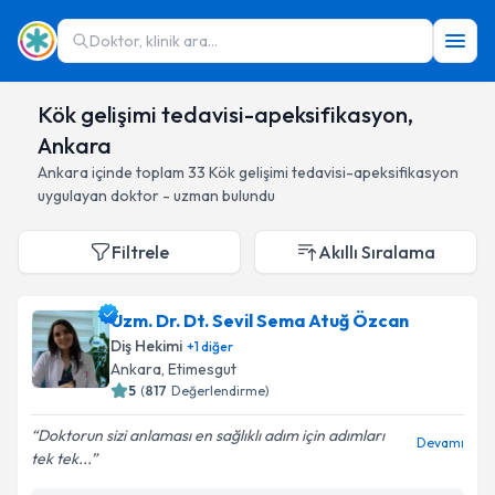
Doktor, klinik ara...
Kök gelişimi tedavisi-apeksifikasyon,
Ankara
Ankara
içinde toplam
33
Kök gelişimi tedavisi-apeksifikasyon
uygulayan doktor - uzman bulundu
Filtrele
Akıllı Sıralama
Uzm. Dr. Dt. Sevil Sema Atuğ Özcan
Diş Hekimi
+
1
diğer
Ankara
, Etimesgut
5
(
817
Değerlendirme)
Doktorun sizi anlaması en sağlıklı adım için adımları
Devamı
tek tek...