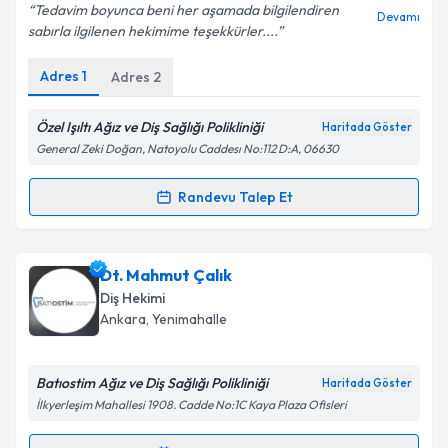
E-posta Adresiniz
Tedavim boyunca beni her aşamada bilgilendiren
Devamı
sabırla ilgilenen hekimime teşekkürler....
Adres
1
Adres
2
Kişisel verilerimin işlenmesine ilişkin
Aydınlatma
Metni
'ni okudum ve kişisel verilerimin belirtilen
Özel Işıltı Ağız ve Diş Sağlığı Polikliniği
Haritada Göster
kapsamda işlenmesini kabul ediyorum.
General Zeki Doğan, Natoyolu Caddesı No:112 D:A, 06630
Randevu Talep Et
Takvim Talebini Gönder
Randevu Takvimi Talebi
Dt. Yunus Emre Şahin
için randevu takvimi talebi
Dt. Mahmut Çalık
oluşturun. Size bu uzmandan randevu almanız için bir
Diş Hekimi
takvim hazırlandığında e-posta ile bilgilendireceğiz.
Ankara
, Yenimahalle
E-posta Adresiniz
Batıostim Ağız ve Diş Sağlığı Polikliniği
Haritada Göster
İlkyerleşim Mahallesi 1908. Cadde No:1C Kaya Plaza Ofisleri