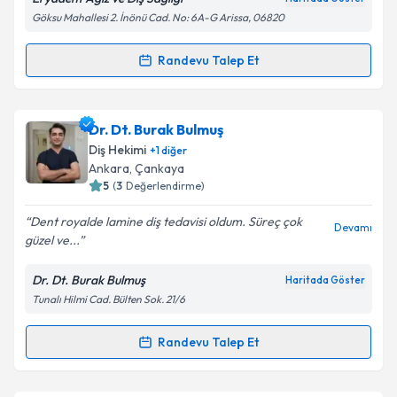
Göksu Mahallesi 2. İnönü Cad. No: 6A-G Arissa, 06820
Kişisel verilerimin işlenmesine ilişkin
Aydınlatma
Metni
'ni okudum ve kişisel verilerimin belirtilen
kapsamda işlenmesini kabul ediyorum.
Randevu Talep Et
Randevu Takvimi Talebi
Takvim Talebini Gönder
Dt. Nihal Kuyumcu
için randevu takvimi talebi
Dr. Dt. Burak Bulmuş
oluşturun. Size bu uzmandan randevu almanız için bir
Diş Hekimi
+
1
diğer
takvim hazırlandığında e-posta ile bilgilendireceğiz.
Ankara
, Çankaya
5
(
3
Değerlendirme)
E-posta Adresiniz
Dent royalde lamine diş tedavisi oldum. Süreç çok
Devamı
güzel ve...
Dr. Dt. Burak Bulmuş
Haritada Göster
Kişisel verilerimin işlenmesine ilişkin
Aydınlatma
Tunalı Hilmi Cad. Bülten Sok. 21/6
Metni
'ni okudum ve kişisel verilerimin belirtilen
kapsamda işlenmesini kabul ediyorum.
Randevu Talep Et
Randevu Takvimi Talebi
Takvim Talebini Gönder