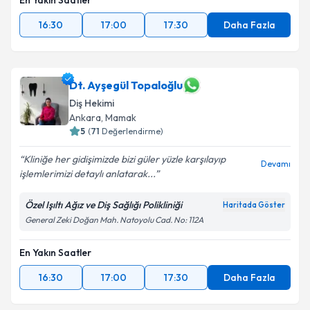
En Yakın Saatler
16:30
17:00
17:30
Daha Fazla
Dt. Ayşegül Topaloğlu
Diş Hekimi
Ankara
, Mamak
5
(
71
Değerlendirme)
Kliniğe her gidişimizde bizi güler yüzle karşılayıp
Devamı
işlemlerimizi detaylı anlatarak...
Özel Işıltı Ağız ve Diş Sağlığı Polikliniği
Haritada Göster
General Zeki Doğan Mah. Natoyolu Cad. No: 112A
En Yakın Saatler
16:30
17:00
17:30
Daha Fazla