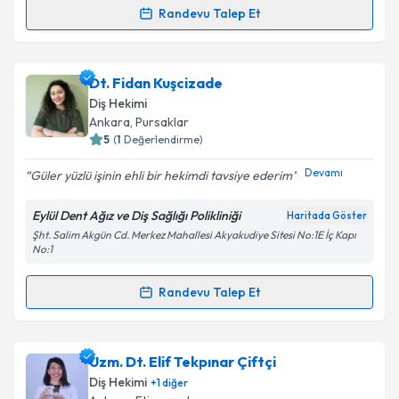
Takvim Talebini Gönder
Randevu Talep Et
Randevu Takvimi Talebi
Dr. Dt. Ezgi Aydın Varol
için randevu takvimi talebi
Dt. Fidan Kuşcizade
oluşturun. Size bu uzmandan randevu almanız için bir
Diş Hekimi
takvim hazırlandığında e-posta ile bilgilendireceğiz.
Ankara
, Pursaklar
5
(
1
Değerlendirme)
E-posta Adresiniz
Devamı
Güler yüzlü işinin ehli bir hekimdi tavsiye ederim
Eylül Dent Ağız ve Diş Sağlığı Polikliniği
Haritada Göster
Şht. Salim Akgün Cd. Merkez Mahallesi Akyakudiye Sitesi No:1E İç Kapı
Kişisel verilerimin işlenmesine ilişkin
Aydınlatma
No:1
Metni
'ni okudum ve kişisel verilerimin belirtilen
kapsamda işlenmesini kabul ediyorum.
Randevu Talep Et
Randevu Takvimi Talebi
Takvim Talebini Gönder
Dt. Fidan Kuşcizade
için randevu takvimi talebi
Uzm. Dt. Elif Tekpınar Çiftçi
oluşturun. Size bu uzmandan randevu almanız için bir
Diş Hekimi
+
1
diğer
takvim hazırlandığında e-posta ile bilgilendireceğiz.