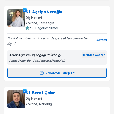
Takvim Talebini Gönder
Dt. Furkan Koçkaya
için randevu takvimi talebi
Dt. Açelya Neroğlu
oluşturun. Size bu uzmandan randevu almanız için bir
Diş Hekimi
takvim hazırlandığında e-posta ile bilgilendireceğiz.
Ankara
, Etimesgut
5
(
1
Değerlendirme)
E-posta Adresiniz
Çok ilgili, güler yüzlü ve işinde gerçekten uzman bir
Devamı
diş...
Apex Ağız ve Diş sağlığı Polikliniği
Haritada Göster
Kişisel verilerimin işlenmesine ilişkin
Aydınlatma
Altay, Orhan Bey Cad. Atayıldız Plaza No:1
Metni
'ni okudum ve kişisel verilerimin belirtilen
kapsamda işlenmesini kabul ediyorum.
Randevu Talep Et
Randevu Takvimi Talebi
Takvim Talebini Gönder
Dt. Açelya Neroğlu
için randevu takvimi talebi
Dt. Berat Çakır
oluşturun. Size bu uzmandan randevu almanız için bir
Diş Hekimi
takvim hazırlandığında e-posta ile bilgilendireceğiz.
Ankara
, Altındağ
E-posta Adresiniz