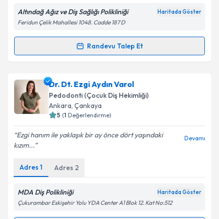
Altındağ Ağız ve Diş Sağlığı Polikliniği
Haritada Göster
Feridun Çelik Mahallesi 1048. Cadde 187 D
Kişisel verilerimin işlenmesine ilişkin
Aydınlatma
Randevu Talep Et
Randevu Takvimi Talebi
Metni
'ni okudum ve kişisel verilerimin belirtilen
kapsamda işlenmesini kabul ediyorum.
Dt. Berat Çakır
için randevu takvimi talebi oluşturun.
Dr. Dt. Ezgi Aydın Varol
Size bu uzmandan randevu almanız için bir takvim
Takvim Talebini Gönder
Pedodonti (Çocuk Diş Hekimliği)
hazırlandığında e-posta ile bilgilendireceğiz.
Ankara
, Çankaya
5
(
1
Değerlendirme)
E-posta Adresiniz
Ezgi hanım ile yaklaşık bir ay önce dört yaşındaki
Devamı
kızım...
Adres
1
Adres
2
Kişisel verilerimin işlenmesine ilişkin
Aydınlatma
Metni
'ni okudum ve kişisel verilerimin belirtilen
kapsamda işlenmesini kabul ediyorum.
MDA Diş Polikliniği
Haritada Göster
Çukurambar Eskişehir Yolu YDA Center A1 Blok 12. Kat No:512