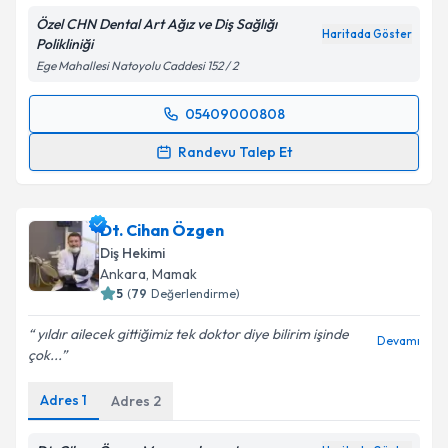
Özel CHN Dental Art Ağız ve Diş Sağlığı
Haritada Göster
Polikliniği
Ege Mahallesi Natoyolu Caddesi 152 / 2
05409000808
Randevu Takvimi Talebi
Randevu Talep Et
Dt. Cihan Akpınar
için randevu takvimi talebi
oluşturun. Size bu uzmandan randevu almanız için bir
Dt. Cihan Özgen
takvim hazırlandığında e-posta ile bilgilendireceğiz.
Diş Hekimi
E-posta Adresiniz
Ankara
, Mamak
5
(
79
Değerlendirme)
yıldır ailecek gittiğimiz tek doktor diye bilirim işinde
Devamı
çok...
Kişisel verilerimin işlenmesine ilişkin
Aydınlatma
Metni
'ni okudum ve kişisel verilerimin belirtilen
Adres
1
Adres
2
kapsamda işlenmesini kabul ediyorum.