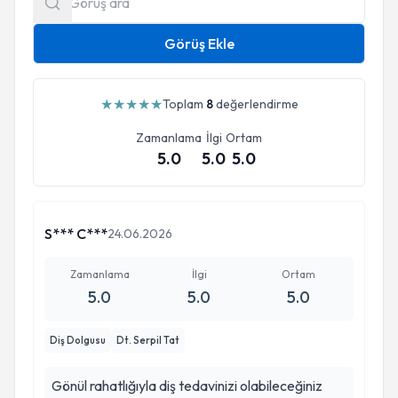
Görüş Ekle
★
★
★
★
★
Toplam
8
değerlendirme
Zamanlama
İlgi
Ortam
5.0
5.0
5.0
S*** C***
24.06.2026
Zamanlama
İlgi
Ortam
5.0
5.0
5.0
Diş Dolgusu
Dt. Serpil Tat
Gönül rahatlığıyla diş tedavinizi olabileceğiniz