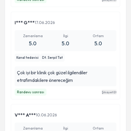
I*** G***
17.06.2026
Zamanlama
İlgi
Ortam
5.0
5.0
5.0
Kanal tedavisi
Dt. Serpil Tat
Çok iyi bir klinik çok güzel ilgilendiler
etrafımdakilere önereceğim
Randevu sonrası
Şikayet Et
V*** A***
10.06.2026
Zamanlama
İlgi
Ortam