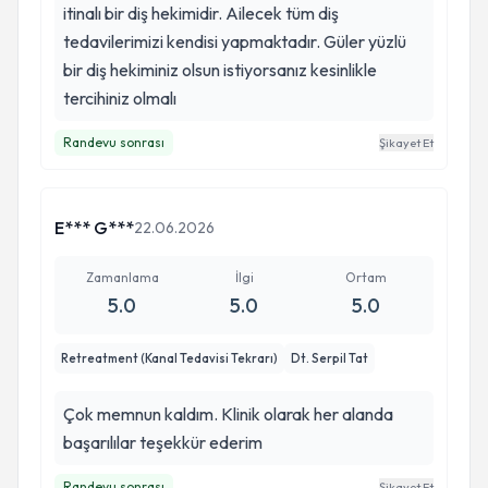
itinalı bir diş hekimidir. Ailecek tüm diş
tedavilerimizi kendisi yapmaktadır. Güler yüzlü
bir diş hekiminiz olsun istiyorsanız kesinlikle
tercihiniz olmalı
Randevu sonrası
Şikayet Et
E*** G***
22.06.2026
Zamanlama
İlgi
Ortam
5.0
5.0
5.0
Retreatment (Kanal Tedavisi Tekrarı)
Dt. Serpil Tat
Çok memnun kaldım. Klinik olarak her alanda
başarılılar teşekkür ederim
Randevu sonrası
Şikayet Et