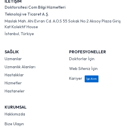
İLETİŞİM
Doktorsitesi Com Bilgi Hizmetleri
Teknoloji ve Ticaret A.Ş.
Maslak Mah. Ahi Evran Cd. A.O.S 55 Sokak No:2 Aksoy Plaza Giriş
Kat Kolektif House
İstanbul, Türkiye
SAĞLIK
PROFESYONELLER
Uzmanlar
Doktorlar İçin
Uzmanlık Alanları
Web Siteniz İçin
Hastalıklar
Kariyer
İşe Alım
Hizmetler
Hastaneler
KURUMSAL
Hakkımızda
Bize Ulaşın