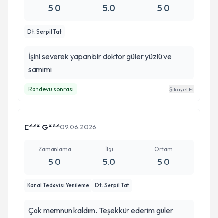
5.0
5.0
5.0
Dt. Serpil Tat
İşini severek yapan bir doktor güler yüzlü ve
samimi
Randevu sonrası
Şikayet Et
E*** G***
09.06.2026
Zamanlama
İlgi
Ortam
5.0
5.0
5.0
Kanal Tedavisi Yenileme
Dt. Serpil Tat
Çok memnun kaldım. Teşekkür ederim güler