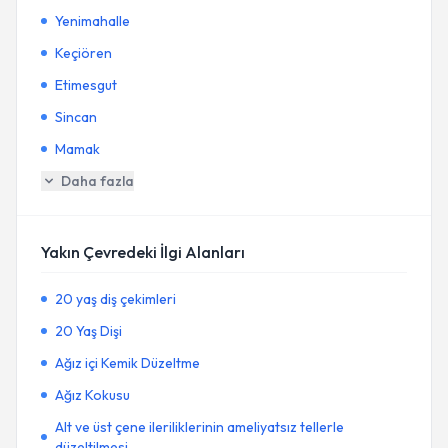
Yenimahalle
Keçiören
Etimesgut
Sincan
Mamak
Daha fazla
Yakın Çevredeki İlgi Alanları
20 yaş diş çekimleri
20 Yaş Dişi
Ağız içi Kemik Düzeltme
Ağız Kokusu
Alt ve üst çene ileriliklerinin ameliyatsız tellerle
düzeltilmesi