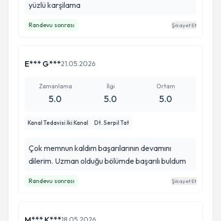
yüzlü karşilama
Randevu sonrası
Şikayet Et
E*** G***
21.05.2026
Zamanlama
İlgi
Ortam
5.0
5.0
5.0
Kanal Tedavisi İki Kanal
Dt. Serpil Tat
Çok memnun kaldım başarılarının devamını
dilerim. Uzman olduğu bölümde başarılı buldum
Randevu sonrası
Şikayet Et
M*** K***
18.05.2026