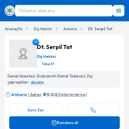
Doktor, klinik ara...
Anasayfa
Diş Hekimi
Ankara
Dt. Serpil Tat
Dt. Serpil Tat
Diş Hekimi
Takip Et
Dt. Serpil Tat Profil Fotoğrafı
Genel Anestezi, Endodonti (Kanal Tedavisi), Diş
çapraşıkları
devamı
Ankara
5.0
1 Adres
(
8
Değerlendirme)
Soru Sor
Randevu Al