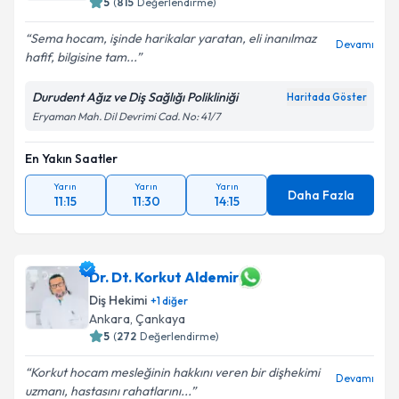
5
(
815
Değerlendirme)
Sema hocam, işinde harikalar yaratan, eli inanılmaz
Devamı
hafif, bilgisine tam...
Durudent Ağız ve Diş Sağlığı Polikliniği
Haritada Göster
Eryaman Mah. Dil Devrimi Cad. No: 41/7
En Yakın Saatler
Yarın
Yarın
Yarın
Daha Fazla
11:15
11:30
14:15
Dr. Dt. Korkut Aldemir
Diş Hekimi
+
1
diğer
Ankara
, Çankaya
5
(
272
Değerlendirme)
Korkut hocam mesleğinin hakkını veren bir dişhekimi
Devamı
uzmanı, hastasını rahatlarını...