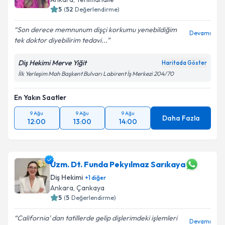
5
(
52
Değerlendirme)
Son derece memnunum dişçi korkumu yenebildiğim
Devamı
tek doktor diyebilirim tedavi...
Diş Hekimi Merve Yiğit
Haritada Göster
İlk Yerleşim Mah Başkent Bulvarı Labirent İş Merkezi 204/70
En Yakın Saatler
9 Ağu
9 Ağu
9 Ağu
Daha Fazla
12:00
13:00
14:00
Uzm. Dt. Funda Pekyılmaz Sarıkaya
Diş Hekimi
+
1
diğer
Ankara
, Çankaya
5
(
5
Değerlendirme)
California' dan tatillerde gelip dişlerimdeki işlemleri
Devamı