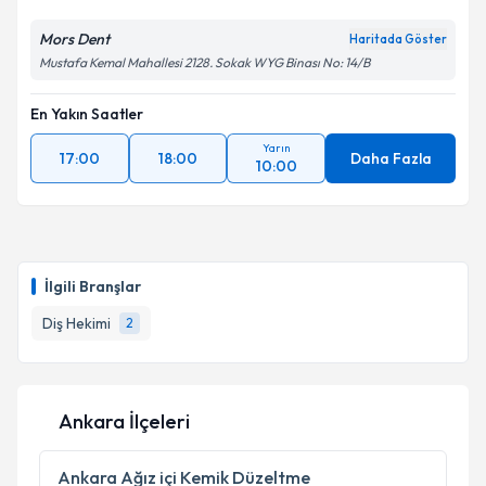
Mors Dent
Haritada Göster
Mustafa Kemal Mahallesi 2128. Sokak WYG Binası No: 14/B
En Yakın Saatler
Yarın
17:00
18:00
Daha Fazla
10:00
İlgili Branşlar
Diş Hekimi
2
Ankara İlçeleri
Ankara
Ağız içi Kemik Düzeltme