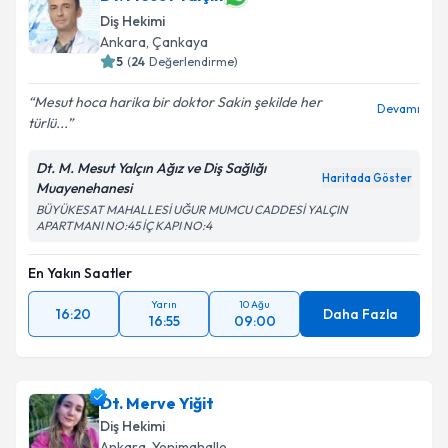
Diş Hekimi
Ankara
, Çankaya
5
(
24
Değerlendirme)
Mesut hoca harika bir doktor Sakin şekilde her
Devamı
türlü...
Dt. M. Mesut Yalçın Ağız ve Diş Sağlığı
Haritada Göster
Muayenehanesi
BÜYÜKESAT MAHALLESİ UĞUR MUMCU CADDESİ YALÇIN
APARTMANI NO:45 İÇ KAPI NO:4
En Yakın Saatler
Yarın
10 Ağu
16:20
Daha Fazla
16:55
09:00
Dt. Merve Yiğit
Diş Hekimi
Ankara
, Yenimahalle