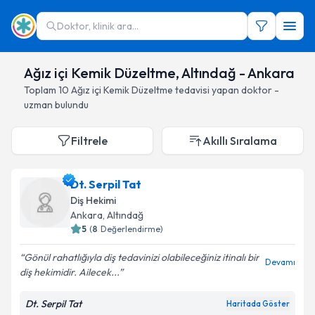
Doktor, klinik ara...
Ağız içi Kemik Düzeltme, Altındağ - Ankara
Toplam
10
Ağız içi Kemik Düzeltme
tedavisi yapan doktor -
uzman bulundu
Filtrele
Akıllı Sıralama
Dt. Serpil Tat
Diş Hekimi
Ankara
, Altındağ
5
(
8
Değerlendirme)
Gönül rahatlığıyla diş tedavinizi olabileceğiniz itinalı bir
Devamı
diş hekimidir. Ailecek...
Dt. Serpil Tat
Haritada Göster