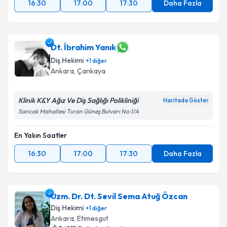
16:30
17:00
17:30
Daha Fazla
Dt. İbrahim Yanık
Diş Hekimi
+
1
diğer
Ankara
, Çankaya
Klinik K&Y Ağız Ve Diş Sağlığı Polikliniği
Haritada Göster
Sancak Mahallesi Turan Güneş Bulvarı No:1/A
En Yakın Saatler
16:30
17:00
17:30
Daha Fazla
Uzm. Dr. Dt. Sevil Sema Atuğ Özcan
Diş Hekimi
+
1
diğer
Ankara
, Etimesgut