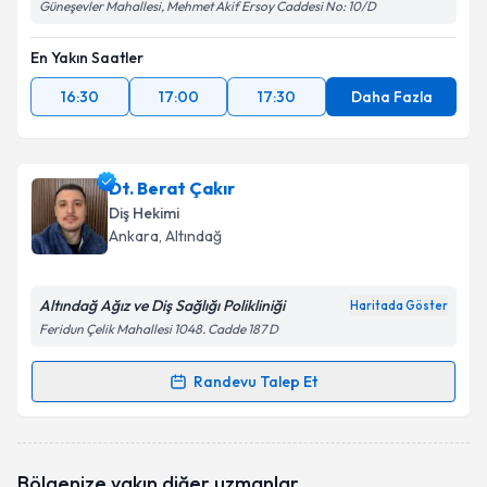
Güneşevler Mahallesi, Mehmet Akif Ersoy Caddesi No: 10/D
En Yakın Saatler
16:30
17:00
17:30
Daha Fazla
Dt. Berat Çakır
Diş Hekimi
Ankara
, Altındağ
Altındağ Ağız ve Diş Sağlığı Polikliniği
Haritada Göster
Feridun Çelik Mahallesi 1048. Cadde 187 D
Randevu Talep Et
Randevu Takvimi Talebi
Dt. Berat Çakır
için randevu takvimi talebi oluşturun.
Bölgenize yakın diğer uzmanlar
Size bu uzmandan randevu almanız için bir takvim