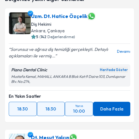
hazırlandığında e-posta ile bilgilendireceğiz.
Uzm. Dt. Hatice Özçelik
E-posta Adresiniz
Diş Hekimi
Ankara
, Çankaya
5
(
142
Değerlendirme)
Kişisel verilerimin işlenmesine ilişkin
Aydınlatma
Sorunsuz ve ağrısız diş temizliği gerçekleşti. Detaylı
Devamı
Metni
'ni okudum ve kişisel verilerimin belirtilen
açıklamaları ile vermiş...
kapsamda işlenmesini kabul ediyorum.
Piano Dental Clinic
Haritada Göster
Mustafa Kemal, MAHALL ANKARA B Blok Kat:9 Daire:103, Dumlupınar
Takvim Talebini Gönder
Blv. No:274,
En Yakın Saatler
Yarın
18:30
18:30
Daha Fazla
10:00
Dt. Mesut Yalçın