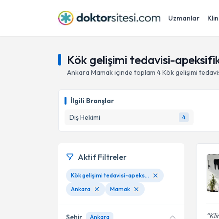
Uzmanlar
Klin
Kök gelişimi tedavisi-apeksi
Ankara
Mamak
içinde toplam
4
Kök gelişimi tedav
İlgili Branşlar
Diş Hekimi
4
Aktif Filtreler
Kök gelişimi tedavisi-apeksifikasyon
Ankara
Mamak
Kli
Şehir
Ankara