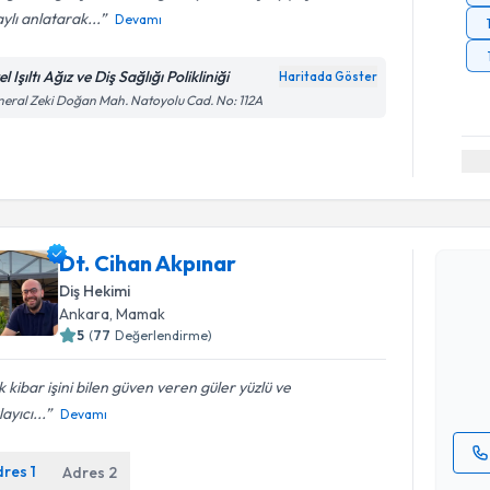
ylı anlatarak...
Devamı
l Işıltı Ağız ve Diş Sağlığı Polikliniği
Haritada Göster
eral Zeki Doğan Mah. Natoyolu Cad. No: 112A
Randevu T
Dt. Cihan Akpınar
Diş Hekimi
Dt. Cihan
Ankara
, Mamak
uzmandan ra
posta ile bi
5
(
77
Değerlendirme)
E-posta Ad
 kibar işini bilen güven veren güler yüzlü ve
layıcı...
Devamı
dres
1
Adres
2
Kişisel