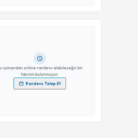
Takvim Talebini Gönder
akvimi Talebi
 Emre Şahin
için randevu takvimi talebi oluşturun.
andan randevu almanız için bir takvim
ında e-posta ile bilgilendireceğiz.
resiniz
u uzmandan online randevu alabileceğin bir
takvimi bulunmuyor.
Randevu Talep Et
 verilerimin işlenmesine ilişkin
Aydınlatma Metni
'ni
 ve kişisel verilerimin belirtilen kapsamda
esini kabul ediyorum.
Takvim Talebini Gönder