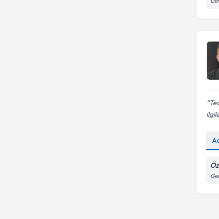
Üst
Ted
ilgi
A
Öze
Gen