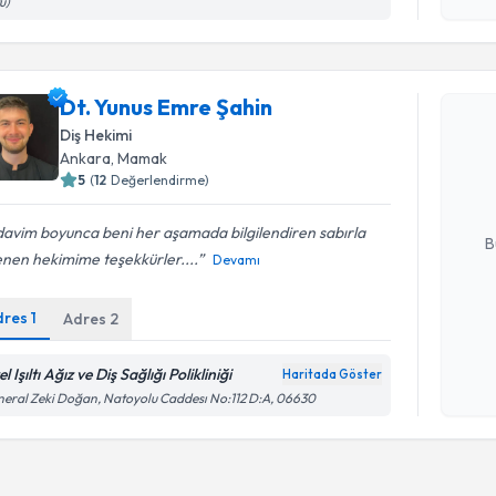
ü)
Randevu T
Dt. Yunus Emre Şahin
Dt. Yunus
Diş Hekimi
Size bu uzm
Ankara
, Mamak
hazırlandığ
5
(
12
Değerlendirme)
E-posta Ad
avim boyunca beni her aşamada bilgilendiren sabırla
B
lenen hekimime teşekkürler....
Devamı
dres
1
Adres
2
Kişisel
okudum
işlenm
l Işıltı Ağız ve Diş Sağlığı Polikliniği
Haritada Göster
eral Zeki Doğan, Natoyolu Caddesı No:112 D:A, 06630