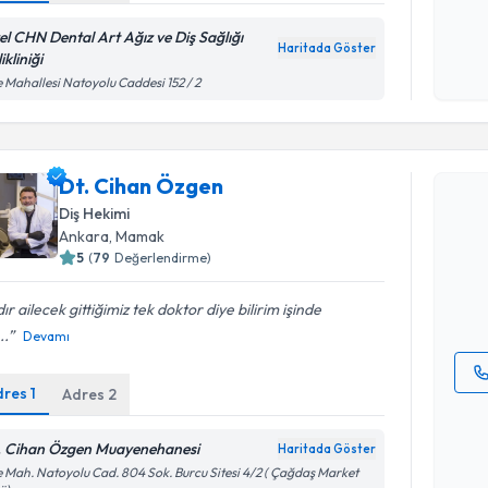
okudum
el CHN Dental Art Ağız ve Diş Sağlığı
işlenm
Haritada Göster
ikliniği
 Mahallesi Natoyolu Caddesi 152 / 2
Randevu T
Dt. Cihan Özgen
Dt. Cihan
Diş Hekimi
uzmandan ra
Ankara
, Mamak
posta ile bi
5
(
79
Değerlendirme)
E-posta Ad
dır ailecek gittiğimiz tek doktor diye bilirim işinde
..
Devamı
dres
1
Adres
2
Kişisel
okudum
. Cihan Özgen Muayenehanesi
Haritada Göster
işlenm
 Mah. Natoyolu Cad. 804 Sok. Burcu Sitesi 4/2 ( Çağdaş Market