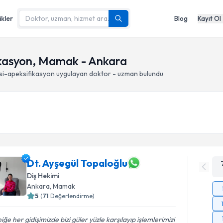
ikler
Blog
Kayıt Ol
fikasyon, Mamak - Ankara
isi-apeksifikasyon
uygulayan doktor - uzman bulundu
Dt. Ayşegül Topaloğlu
Diş Hekimi
Ankara
, Mamak
5
(
71
Değerlendirme)
niğe her gidişimizde bizi güler yüzle karşılayıp işlemlerimizi