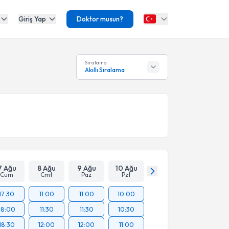
Giriş Yap
Doktor musun?
Sıralama
Akıllı Sıralama
7 Ağu
8 Ağu
9 Ağu
10 Ağu
Cum
Cmt
Paz
Pzt
17:30
11:00
11:00
10:00
18:00
11:30
11:30
10:30
18:30
12:00
12:00
11:00