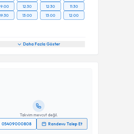
19:00
12:30
12:30
11:30
19:30
13:00
13:00
12:00
Daha Fazla Göster
akvimi Talebi
 Akpınar
için randevu takvimi talebi oluşturun. Size bu
ndevu almanız için bir takvim hazırlandığında e-
lgilendireceğiz.
resiniz
Takvim mevcut değil.
05409000808
Randevu Talep Et
 verilerimin işlenmesine ilişkin
Aydınlatma Metni
'ni