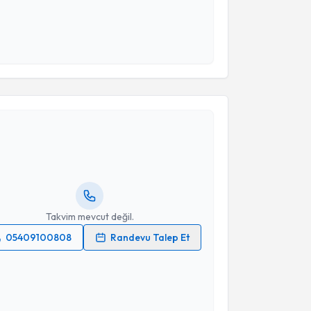
 ve kişisel verilerimin belirtilen kapsamda
esini kabul ediyorum.
Takvim Talebini Gönder
akvimi Talebi
 Özgen
için randevu takvimi talebi oluşturun. Size bu
ndevu almanız için bir takvim hazırlandığında e-
lgilendireceğiz.
resiniz
Takvim mevcut değil.
05409100808
Randevu Talep Et
 verilerimin işlenmesine ilişkin
Aydınlatma Metni
'ni
 ve kişisel verilerimin belirtilen kapsamda
esini kabul ediyorum.