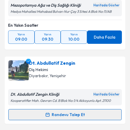
Mezopotamya Ağız ve Diş Sağlığı Kliniği
Haritada Göster
Medya Mahallesi Mahabad Bulvarı Nur Çay 3 Sitesi A Blok No:11/AB
En Yakın Saatler
Yarın
Yarın
Yarın
Daha Fazla
09:00
09:30
10:00
Dt. Abdullatif Zengin
Diş Hekimi
Diyarbakır
, Yenişehir
Dt. Abdullatif Zengin Kliniği
Haritada Göster
Kooperatifler Mah. Gevran Cd. B Blok No:1/4 Akkoyunlu Apt. 21100
Randevu Talep Et
Randevu Takvimi Talebi