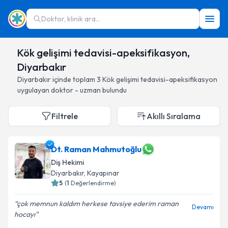
Doktor, klinik ara...
Kök gelişimi tedavisi-apeksifikasyon,
Diyarbakır
Diyarbakır
içinde toplam
3
Kök gelişimi tedavisi-apeksifikasyon
uygulayan doktor - uzman bulundu
Filtrele
Akıllı Sıralama
Dt. Raman Mahmutoğlu
Diş Hekimi
Diyarbakır
, Kayapınar
5
(
1
Değerlendirme)
çok memnun kaldım herkese tavsiye ederim raman
Devamı
hocayı