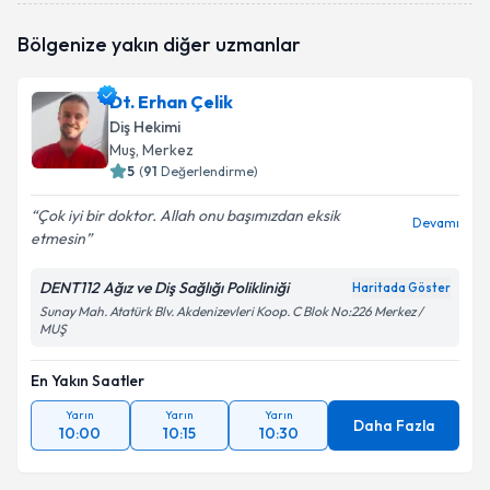
Dt. Abdullatif Zengin
için randevu takvimi talebi
Bölgenize yakın diğer uzmanlar
oluşturun. Size bu uzmandan randevu almanız için bir
takvim hazırlandığında e-posta ile bilgilendireceğiz.
Dt. Erhan Çelik
E-posta Adresiniz
Diş Hekimi
Muş
, Merkez
5
(
91
Değerlendirme)
Çok iyi bir doktor. Allah onu başımızdan eksik
Kişisel verilerimin işlenmesine ilişkin
Aydınlatma
Devamı
etmesin
Metni
'ni okudum ve kişisel verilerimin belirtilen
kapsamda işlenmesini kabul ediyorum.
DENT112 Ağız ve Diş Sağlığı Polikliniği
Haritada Göster
Sunay Mah. Atatürk Blv. Akdenizevleri Koop. C Blok No:226 Merkez /
MUŞ
Takvim Talebini Gönder
En Yakın Saatler
Yarın
Yarın
Yarın
Daha Fazla
10:00
10:15
10:30