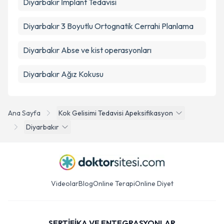
Diyarbakır İmplant Tedavisi
Diyarbakır 3 Boyutlu Ortognatik Cerrahi Planlama
Diyarbakır Abse ve kist operasyonları
Diyarbakır Ağız Kokusu
Ana Sayfa
Kok Gelisimi Tedavisi Apeksifikasyon
Diyarbakır
Videolar
Blog
Online Terapi
Online Diyet
SERTİFİKA VE ENTEGRASYONLAR