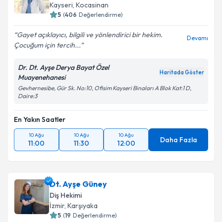
Kayseri
,
Kocasinan
5
(
406
Değerlendirme)
Gayet açıklayıcı, bilgili ve yönlendirici bir hekim.
Devamı
Çocuğum için tercih...
Dr. Dt. Ayşe Derya Bayat Özel
Haritada Göster
Muayenehanesi
Gevhernesibe, Gür Sk. No:10, Ofisim Kayseri Binaları A Blok Kat:1 D,
Daire:3
En Yakın Saatler
10 Ağu
10 Ağu
10 Ağu
Daha Fazla
11:00
11:30
12:00
Dt. Ayşe Güney
Diş Hekimi
İzmir
,
Karşıyaka
5
(
19
Değerlendirme)