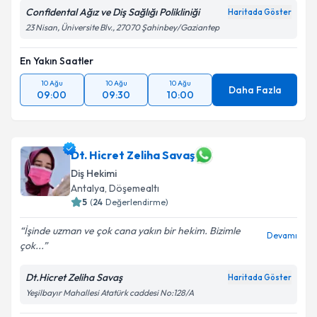
Confidental Ağız ve Diş Sağlığı Polikliniği
Haritada Göster
23 Nisan, Üniversite Blv., 27070 Şahinbey/Gaziantep
En Yakın Saatler
10 Ağu
10 Ağu
10 Ağu
Daha Fazla
09:00
09:30
10:00
Dt. Hicret Zeliha Savaş
Diş Hekimi
Antalya
,
Döşemealtı
5
(
24
Değerlendirme)
İşinde uzman ve çok cana yakın bir hekim. Bizimle
Devamı
çok...
Dt.Hicret Zeliha Savaş
Haritada Göster
Yeşilbayır Mahallesi Atatürk caddesi No:128/A