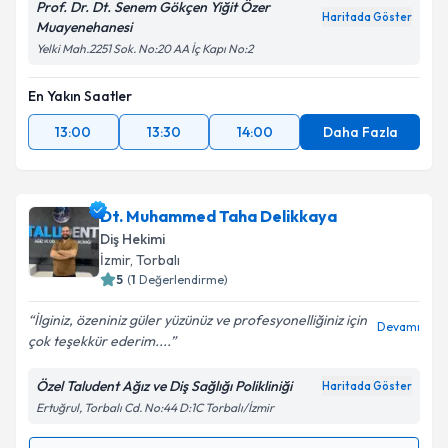
Prof. Dr. Dt. Senem Gökçen Yiğit Özer
Haritada Göster
Muayenehanesi
Yelki Mah.2251 Sok. No:20 AA İç Kapı No:2
En Yakın Saatler
13:00
13:30
14:00
Daha Fazla
Dt. Muhammed Taha Delikkaya
Diş Hekimi
İzmir
,
Torbalı
5
(
1
Değerlendirme)
İlginiz, özeniniz güler yüzünüz ve profesyonelliğiniz için
Devamı
çok teşekkür ederim....
Özel Taludent Ağız ve Diş Sağlığı Polikliniği
Haritada Göster
Ertuğrul, Torbalı Cd. No:44 D:1C Torbalı/İzmir