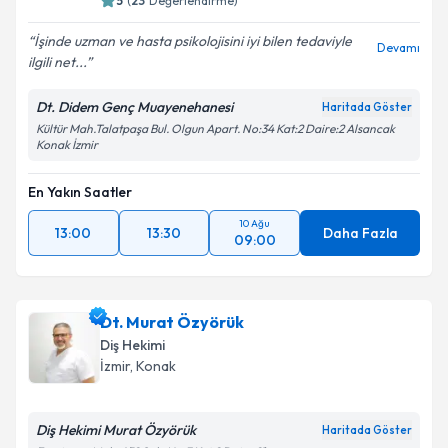
5
(
23
Değerlendirme)
İşinde uzman ve hasta psikolojisini iyi bilen tedaviyle
Devamı
ilgili net...
Dt. Didem Genç Muayenehanesi
Haritada Göster
Kültür Mah.Talatpaşa Bul. Olgun Apart. No:34 Kat:2 Daire:2 Alsancak
Konak İzmir
En Yakın Saatler
10 Ağu
13:00
13:30
Daha Fazla
09:00
Dt. Murat Özyörük
Diş Hekimi
İzmir
,
Konak
Diş Hekimi Murat Özyörük
Haritada Göster