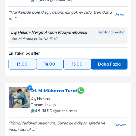
Harikulade böle dișçi raslanmak çok iyi oldu. Ben daha
Devamı
o...
Diş Hekimi Nergiz Arslan Muayenehanesi
Haritada Göster
Yalı, Mithatpaşa Cd. No:130/2
En Yakın Saatler
13:00
14:00
15:00
Daha Fazla
Dt. M.Müberra Tural
Diş Hekimi
Çorum
,
İskilip
4.9
(
163
Değerlendirme)
Kanal tedavisi oluyorum. Süreç iyi gidiyor. İşinde ve
Devamı
insan olarak...