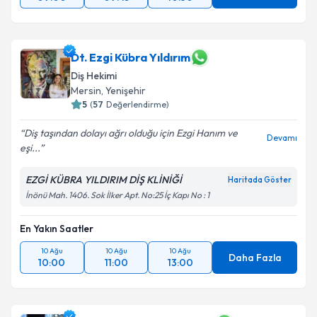
Dt. Ezgi Kübra Yıldırım
Diş Hekimi
Mersin
,
Yenişehir
5
(
57
Değerlendirme)
Diş taşından dolayı ağrı olduğu için Ezgi Hanım ve
Devamı
eşi...
EZGİ KÜBRA YILDIRIM DİŞ KLİNİĞİ
Haritada Göster
İnönü Mah. 1406. Sok İlker Apt. No:25 İç Kapı No : 1
En Yakın Saatler
10 Ağu
10 Ağu
10 Ağu
Daha Fazla
10:00
11:00
13:00