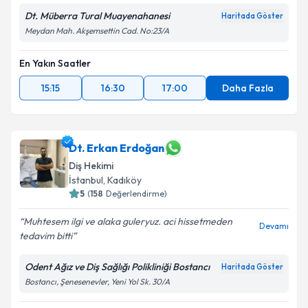
Dt. Müberra Tural Muayenahanesi
Haritada Göster
Meydan Mah. Akşemsettin Cad. No:23/A
En Yakın Saatler
15:15
16:30
17:00
Daha Fazla
Dt. Erkan Erdoğan
Diş Hekimi
İstanbul
,
Kadıköy
5
(
158
Değerlendirme)
Muhtesem ilgi ve alaka guleryuz. aci hissetmeden
Devamı
tedavim bitti
Odent Ağız ve Diş Sağlığı Polikliniği Bostancı
Haritada Göster
Bostancı, Şenesenevler, Yeni Yol Sk. 30/A