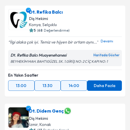
Dt. Refika Balcı
Diş Hekimi
Konya
,
Selçuklu
5
(
68
Değerlendirme)
Devamı
İlgi alaka çok iyi. Temiz ve hijyen bir ortam aynı...
Dt. Refika Balcı Muayenehanesi
Haritada Göster
BEYHEKİM MAH. BAHTIGÜZEL SK. 1.GİRİŞ NO: 2 C İÇ KAPI NO: 1
En Yakın Saatler
13:00
13:30
14:00
Daha Fazla
Dt. Didem Genç
Diş Hekimi
İzmir
,
Konak