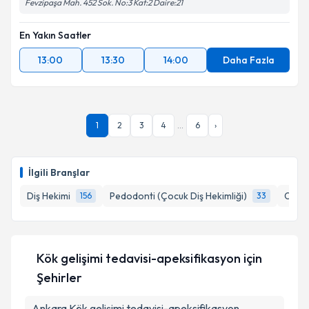
Fevzipaşa Mah. 452 Sok. No:3 Kat:2 Daire:21
En Yakın Saatler
13:00
13:30
14:00
Daha Fazla
1
2
3
4
...
6
›
İlgili Branşlar
Diş Hekimi
Pedodonti (Çocuk Diş Hekimliği)
Ortod
156
33
Kök gelişimi tedavisi-apeksifikasyon
için
Şehirler
Ankara
Kök gelişimi tedavisi-apeksifikasyon