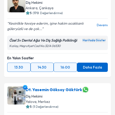
Diş Hekimi
Ankara
,
Çankaya
5
(
170
Değerlendirme)
Kesinlikle tavsiye ederim, işine hakim sıcakkanlı
Devamı
güleryüzlü ve de çok...
Özel Sv Dental Ağız Ve Diş Sağlığı Polikliniği
Haritada Göster
Kızılay, Meşrutiyet Cad No:32/A 06530
En Yakın Saatler
13:30
14:30
16:00
Daha Fazla
Dt. Yasemin Göksoy Göktürk
Diş Hekimi
Yalova
,
Merkez
5
(
1
Değerlendirme)