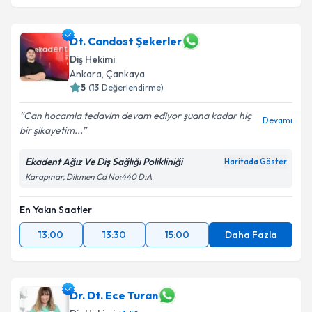
Dt. Candost Şekerler
Diş Hekimi
Ankara
,
Çankaya
5
(
13
Değerlendirme)
Can hocamla tedavim devam ediyor şuana kadar hiç
Devamı
bir şikayetim...
Ekadent Ağız Ve Diş Sağlığı Polikliniği
Haritada Göster
Karapınar, Dikmen Cd No:440 D:A
En Yakın Saatler
13:00
13:30
15:00
Daha Fazla
Dr. Dt. Ece Turan