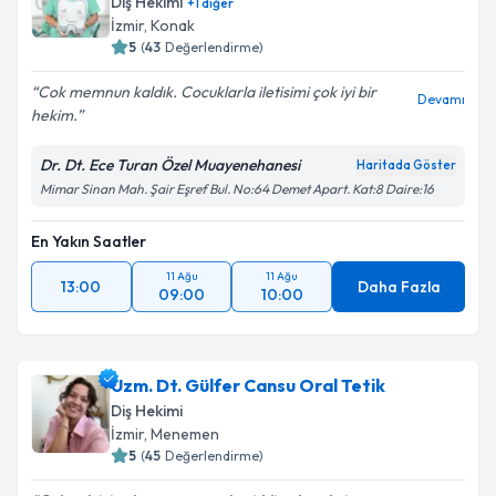
Diş Hekimi
+
1
diğer
İzmir
,
Konak
5
(
43
Değerlendirme)
Cok memnun kaldık. Cocuklarla iletisimi çok iyi bir
Devamı
hekim.
Dr. Dt. Ece Turan Özel Muayenehanesi
Haritada Göster
Mimar Sinan Mah. Şair Eşref Bul. No:64 Demet Apart. Kat:8 Daire:16
En Yakın Saatler
11 Ağu
11 Ağu
13:00
Daha Fazla
09:00
10:00
Uzm. Dt. Gülfer Cansu Oral Tetik
Diş Hekimi
İzmir
,
Menemen
5
(
45
Değerlendirme)