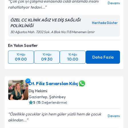
Çok çok iyi çalışma esnasında ciddi anlamda insanı
Devamı
rahatlatıyor tedavi...
ÖZEL CC KLİNİK AĞIZ VE DİŞ SAĞLIĞI
Haritada Göster
POLİKLİNİĞİ
30 Ağustos Mah. 7202 Sok. A Blok No:11 B Menemen İzmir
En Yakın Saatler
10 Ağu
10 Ağu
10 Ağu
Daha Fazla
09:00
09:30
10:00
Dt. Filiz Sarıarslan Kılıç
Diş Hekimi
Gaziantep
,
Şahinbey
5
(
15
Değerlendirme)
Özellikle çocuklar için hem güler yüzlü hem de çocuk
Devamı
aklından...