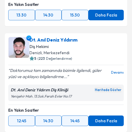
En Yakın Saatler
13:30
14:30
15:30
Daha Fazla
Dt. Anıl Deniz Yıldırım
Diş Hekimi
Denizli
,
Merkezefendi
5
(
223
Değerlendirme)
Doktorumuz tam zamanında bizimle ilgilendi, güler
Devamı
yüzü ve açıklayıcı bilgilendirme...
Dt. Anıl Deniz Yıldırım Diş Kliniği
Haritada Göster
Yenişehir Mah. 13.Sok.Ferah Evler No:17
En Yakın Saatler
12:45
14:30
14:45
Daha Fazla