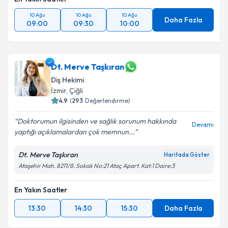
10 Ağu
10 Ağu
10 Ağu
Daha Fazla
09:00
09:30
10:00
Dt. Merve Taşkıran
Diş Hekimi
İzmir
,
Çiğli
4.9
(
293
Değerlendirme)
Doktorumun ilgisinden ve sağlık sorunum hakkında
Devamı
yaptığı açıklamalardan çok memnun...
Dt. Merve Taşkıran
Haritada Göster
Ataşehir Mah. 8211/8. Sokak No:21 Ataç Apart. Kat:1 Daire:3
En Yakın Saatler
13:30
14:30
15:30
Daha Fazla