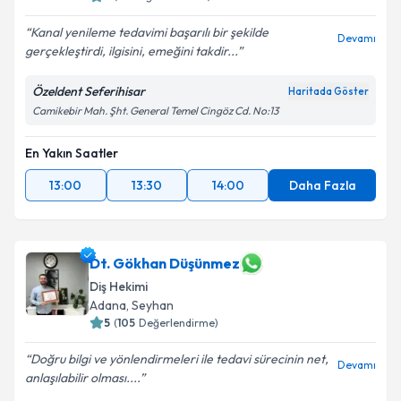
Kanal yenileme tedavimi başarılı bir şekilde
Devamı
gerçekleştirdi, ilgisini, emeğini takdir...
Özeldent Seferihisar
Haritada Göster
Camikebir Mah. Şht. General Temel Cingöz Cd. No:13
En Yakın Saatler
13:00
13:30
14:00
Daha Fazla
Dt. Gökhan Düşünmez
Diş Hekimi
Adana
,
Seyhan
5
(
105
Değerlendirme)
Doğru bilgi ve yönlendirmeleri ile tedavi sürecinin net,
Devamı
anlaşılabilir olması....