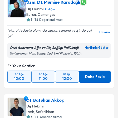
Uzm. Dt. Mümine Karadağlı
Diş Hekimi
+
1
diğer
Bursa
,
Osmangazi
5
(
54
Değerlendirme)
Kanal tedavisi alanında uzman samimi ve işinde çok
Devamı
iyi
Özel Akordent Ağız ve Diş Sağlığı Polikliniği
Haritada Göster
Yenikaraman Mah. Sanayi Cad. Umi Plaza No: 150/A
En Yakın Saatler
20 Ağu
20 Ağu
20 Ağu
Daha Fazla
10:00
11:00
12:00
Dt. Batuhan Akkoç
Diş Hekimi
İzmir
,
Seferihisar
5
(
81
Değerlendirme)