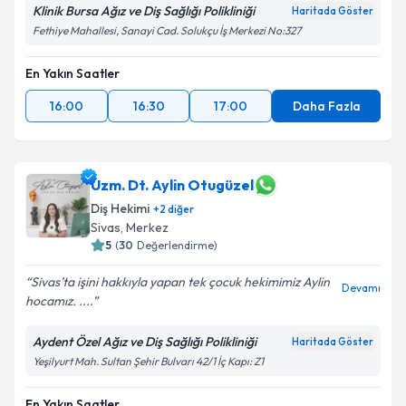
Klinik Bursa Ağız ve Diş Sağlığı Polikliniği
Haritada Göster
Fethiye Mahallesi, Sanayi Cad. Solukçu İş Merkezi No:327
En Yakın Saatler
16:00
16:30
17:00
Daha Fazla
Uzm. Dt. Aylin Otugüzel
Diş Hekimi
+
2
diğer
Sivas
,
Merkez
5
(
30
Değerlendirme)
Sivas’ta işini hakkıyla yapan tek çocuk hekimimiz Aylin
Devamı
hocamız. ....
Aydent Özel Ağız ve Diş Sağlığı Polikliniği
Haritada Göster
Yeşilyurt Mah. Sultan Şehir Bulvarı 42/1 İç Kapı: Z1
En Yakın Saatler