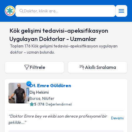
Doktor, klinik ara...
Kök gelişimi tedavisi-apeksifikasyon
Uygulayan Doktorlar - Uzmanlar
Toplam
176
Kök gelişimi tedavisi-apeksifikasyon
uygulayan
doktor - uzman bulundu.
Filtrele
Akıllı Sıralama
Dt. Emre Güldüren
Diş Hekimi
Bursa
,
Nilüfer
5
(
178
Değerlendirme)
Doktor Emre bey ve ekibi son derece profesyonel bir
Devamı
şekilde...