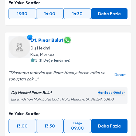
En Yakın Saatler
13:30
14:00
14:30
Daha Fazla
Dt. Pınar Bulut
Diş Hekimi
Rize
,
Merkez
5
(
11
Değerlendirme)
Diastema tedavim için Pınar Hocayı tercih ettim ve
Devamı
sonuçtan çok...
Diş Hekimi Pınar Bulut
Haritada Göster
Ekrem Orhon Mah. Laleli Cad. 1 Nolu, Manolya Sk. No:2/A, 53100
En Yakın Saatler
10 Ağu
13:00
13:30
Daha Fazla
09:00