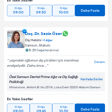
En Yakın Saatler
10 Ağu
10 Ağu
10 Ağu
Daha Fazla
09:00
09:30
10:00
Doç. Dr. Sezin Özer
Diş Hekimi
+
1
diğer
Samsun
,
Atakum
5
(
31
Değerlendirme)
yaşındaki oğlumun diş çürükleri için inanılmaz
Devamı
endişeliydik. Daha önce...
Özel Samsun Dental Prime Ağız ve Diş Sağlığı
Haritada Göster
Polikliniği
Mimarsinan, Atatürk Bl. No:257/A, Lotus Evleri 55200 Atakum/Samsun
En Yakın Saatler
10 Ağu
10 Ağu
10 Ağu
Daha Fazla
09:00
09:45
10:30