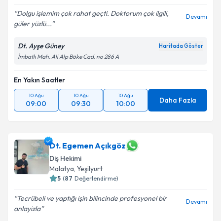
Dolgu işlemim çok rahat geçti. Doktorum çok ilgili,
Devamı
güler yüzlü...
Dt. Ayşe Güney
Haritada Göster
İmbatlı Mah. Ali Alp Böke Cad. no 286 A
En Yakın Saatler
10 Ağu
10 Ağu
10 Ağu
Daha Fazla
09:00
09:30
10:00
Dt. Egemen Açıkgöz
Diş Hekimi
Malatya
,
Yeşilyurt
5
(
87
Değerlendirme)
Tecrübeli ve yaptığı işin bilincinde profesyonel bir
Devamı
anlayizla