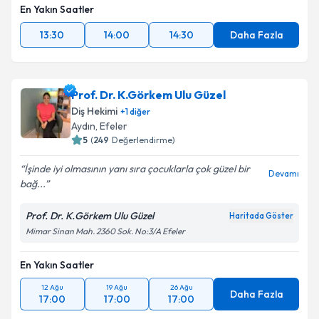
En Yakın Saatler
13:30
14:00
14:30
Daha Fazla
Prof. Dr. K.Görkem Ulu Güzel
Diş Hekimi
+
1
diğer
Aydın
,
Efeler
5
(
249
Değerlendirme)
İşinde iyi olmasının yanı sıra çocuklarla çok güzel bir
Devamı
bağ...
Prof. Dr. K.Görkem Ulu Güzel
Haritada Göster
Mimar Sinan Mah. 2360 Sok. No:3/A Efeler
En Yakın Saatler
12 Ağu
19 Ağu
26 Ağu
Daha Fazla
17:00
17:00
17:00