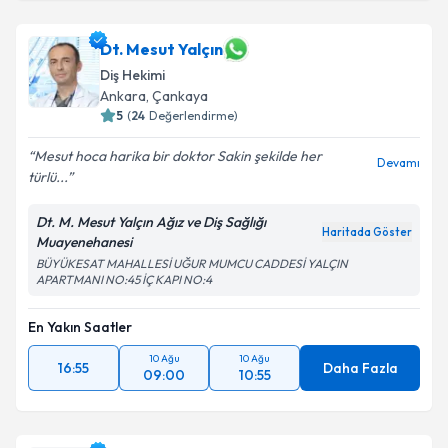
Dt. Mesut Yalçın
Diş Hekimi
Ankara
,
Çankaya
5
(
24
Değerlendirme)
Mesut hoca harika bir doktor Sakin şekilde her
Devamı
türlü...
Dt. M. Mesut Yalçın Ağız ve Diş Sağlığı
Haritada Göster
Muayenehanesi
BÜYÜKESAT MAHALLESİ UĞUR MUMCU CADDESİ YALÇIN
APARTMANI NO:45 İÇ KAPI NO:4
En Yakın Saatler
10 Ağu
10 Ağu
16:55
Daha Fazla
09:00
10:55