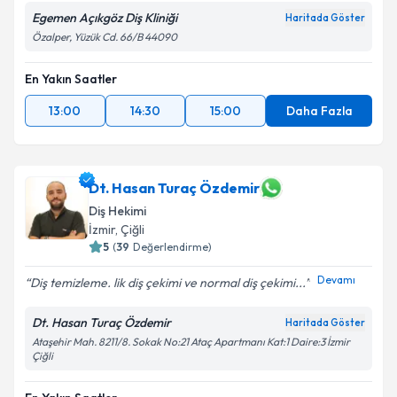
Egemen Açıkgöz Diş Kliniği
Haritada Göster
Özalper, Yüzük Cd. 66/B 44090
En Yakın Saatler
13:00
14:30
15:00
Daha Fazla
Dt. Hasan Turaç Özdemir
Diş Hekimi
İzmir
,
Çiğli
5
(
39
Değerlendirme)
Devamı
Diş temizleme. lik diş çekimi ve normal diş çekimi...
Dt. Hasan Turaç Özdemir
Haritada Göster
Ataşehir Mah. 8211/8. Sokak No:21 Ataç Apartmanı Kat:1 Daire:3 İzmir
Çiğli