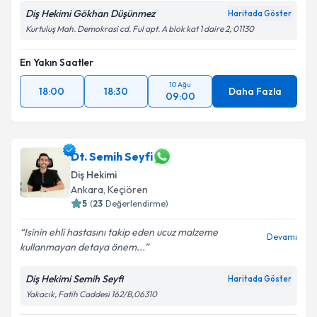
Diş Hekimi Gökhan Düşünmez
Haritada Göster
Kurtuluş Mah. Demokrasi cd. Ful apt. A blok kat 1 daire 2, 01130
En Yakın Saatler
10 Ağu
18:00
18:30
Daha Fazla
09:00
Dt. Semih Seyfi
Diş Hekimi
Ankara
,
Keçiören
5
(
23
Değerlendirme)
Isinin ehli hastasını takip eden ucuz malzeme
Devamı
kullanmayan detaya önem...
Diş Hekimi Semih Seyfi
Haritada Göster
Yakacık, Fatih Caddesi 162/B,06310