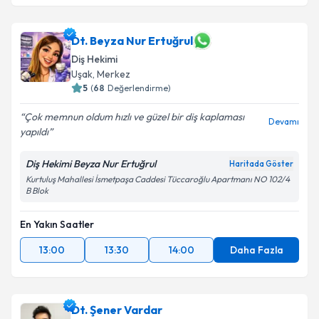
Dt. Beyza Nur Ertuğrul
Diş Hekimi
Uşak
,
Merkez
5
(
68
Değerlendirme)
Çok memnun oldum hızlı ve güzel bir diş kaplaması
Devamı
yapıldı
Diş Hekimi Beyza Nur Ertuğrul
Haritada Göster
Kurtuluş Mahallesi İsmetpaşa Caddesi Tüccaroğlu Apartmanı NO 102/4
B Blok
En Yakın Saatler
13:00
13:30
14:00
Daha Fazla
Dt. Şener Vardar