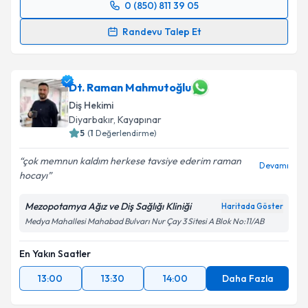
0 (850) 811 39 05
Randevu Takvimi Talebi
Randevu Talep Et
Dt. Muhammed Taha Delikkaya
için randevu
takvimi talebi oluşturun. Size bu uzmandan randevu
almanız için bir takvim hazırlandığında e-posta ile
Dt. Raman Mahmutoğlu
bilgilendireceğiz.
Diş Hekimi
Diyarbakır
,
Kayapınar
E-posta Adresiniz
5
(
1
Değerlendirme)
çok memnun kaldım herkese tavsiye ederim raman
Devamı
hocayı
Kişisel verilerimin işlenmesine ilişkin
Aydınlatma
Mezopotamya Ağız ve Diş Sağlığı Kliniği
Haritada Göster
Metni
'ni okudum ve kişisel verilerimin belirtilen
Medya Mahallesi Mahabad Bulvarı Nur Çay 3 Sitesi A Blok No:11/AB
kapsamda işlenmesini kabul ediyorum.
En Yakın Saatler
Takvim Talebini Gönder
13:00
13:30
14:00
Daha Fazla