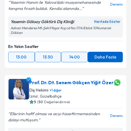
Yasemin Hanım ile Yalova’daki muayenehanesinde
Devamı
tanışma fırsatı bulduk. Kendisi alanında...
Yasemin Göksoy Göktürk Diş Kliniği
Haritada Göster
Adnan Menderes Mh ŞehitYaşar Kuş cd No:17/A B blok 10Numaralı
Dükkan
En Yakın Saatler
13:00
13:30
14:00
Daha Fazla
Prof. Dr. Dt. Senem Gökçen Yiğit Özer
Diş Hekimi
+
1
diğer
İzmir
,
Güzelbahçe
5
(
50
Değerlendirme)
Ellerinin hafif olması ve acıyı hissettirmemesinden
Devamı
dolayı mutluyum.