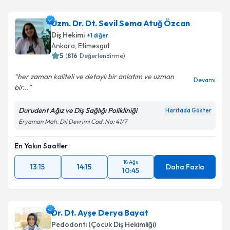
Uzm. Dr. Dt. Sevil Sema Atuğ Özcan
Diş Hekimi
+
1
diğer
Ankara
,
Etimesgut
5
(
816
Değerlendirme)
her zaman kaliteli ve detaylı bir anlatım ve uzman
Devamı
bir...
Durudent Ağız ve Diş Sağlığı Polikliniği
Haritada Göster
Eryaman Mah. Dil Devrimi Cad. No: 41/7
En Yakın Saatler
18 Ağu
13:15
14:15
Daha Fazla
10:45
Dr. Dt. Ayşe Derya Bayat
Pedodonti (Çocuk Diş Hekimliği)