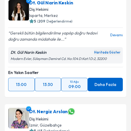
Dt. Gül Narin Keskin
Diş Hekimi
Isparta
,
Merkez
5
(
209
Değerlendirme)
Gerekli bütün bilgilendirilme yapılıp doğru tedavi
Devamı
doğru zamanda müdahale ile...
Dt. Gül Narin Keskin
Haritada Göster
Modern Evler, Süleyman Demirel Cd. No:104 D:Kat:1 D:2, 32200
En Yakın Saatler
10 Ağu
13:00
13:30
Daha Fazla
09:00
Dt. Nergiz Arslan
Diş Hekimi
İzmir
,
Güzelbahçe
5
(
45
Değerlendirme)