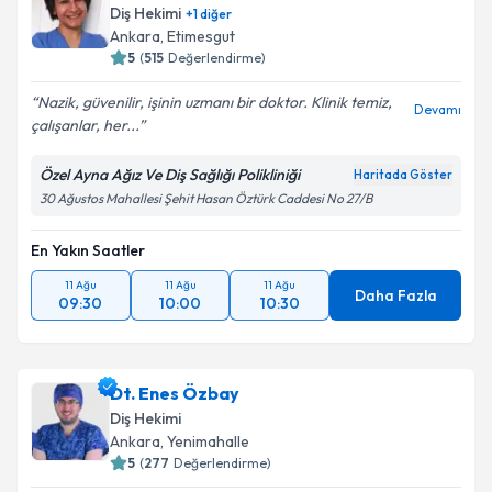
Diş Hekimi
+
1
diğer
Ankara
, Etimesgut
5
(
515
Değerlendirme)
Nazik, güvenilir, işinin uzmanı bir doktor. Klinik temiz,
Devamı
çalışanlar, her...
Özel Ayna Ağız Ve Diş Sağlığı Polikliniği
Haritada Göster
30 Ağustos Mahallesi Şehit Hasan Öztürk Caddesi No 27/B
En Yakın Saatler
11 Ağu
11 Ağu
11 Ağu
Daha Fazla
09:30
10:00
10:30
Dt. Enes Özbay
Diş Hekimi
Ankara
, Yenimahalle
5
(
277
Değerlendirme)