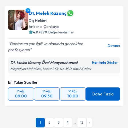
Dt. Melek Kazanç
Diş Hekimi
Ankara
, Çankaya
4.9
(
879
Değerlendirme)
Doktorum çok ilgili ve alanında gercekten
Devamı
profosyonel
Dt. Melek Kazanç Özel Muayenehanesi
Haritada Göster
Meşrutiyet Mahallesi, Konur 2 Sk. No:39/6 Kat.2 Kızılay
En Yakın Saatler
10 Ağu
10 Ağu
10 Ağu
Daha Fazla
09:00
09:30
10:00
1
2
3
4
...
12
›