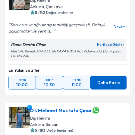
Diş Hekimi
Ankara
, Çankaya
5
(
142
Değerlendirme)
Sorunsuz ve ağrısız diş temizliği gerçekleşti. Detaylı
Devamı
açıklamaları ile vermiş...
Piano Dental Clinic
Haritada Göster
Mustafa Kemal, MAHALL ANKARA B Blok Kat:9 Daire:103, Dumlupınar
Blv. No:274,
En Yakın Saatler
Yarın
Yarın
Yarın
Daha Fazla
10:00
10:30
11:00
Dt. Mehmet Mustafa Çınar
Diş Hekimi
Ankara
, Sincan
5
(
183
Değerlendirme)