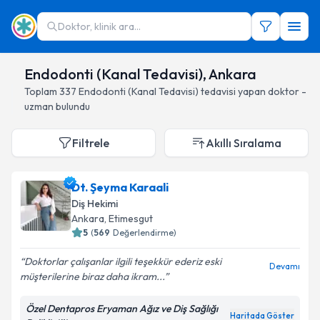
Doktor, klinik ara...
Endodonti (Kanal Tedavisi), Ankara
Toplam
337
Endodonti (Kanal Tedavisi)
tedavisi yapan doktor -
uzman bulundu
Filtrele
Akıllı Sıralama
Dt. Şeyma Karaali
Diş Hekimi
Ankara
, Etimesgut
5
(
569
Değerlendirme)
Doktorlar çalışanlar ilgili teşekkür ederiz eski
Devamı
müşterilerine biraz daha ikram...
Özel Dentapros Eryaman Ağız ve Diş Sağlığı
Haritada Göster