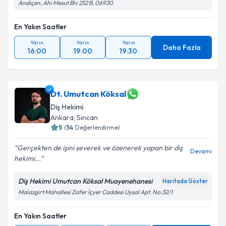
Andiçen, Ahi Mesut Blv 252 B, 06930
En Yakın Saatler
Yarın
Yarın
Yarın
Daha Fazla
16:00
19:00
19:30
Dt. Umutcan Köksal
Diş Hekimi
Ankara
, Sincan
5
(
54
Değerlendirme)
Gerçekten de işini severek ve özenerek yapan bir diş
Devamı
hekimi...
Diş Hekimi Umutcan Köksal Muayenehanesi
Haritada Göster
Malazgirt Mahallesi Zafer İçyer Caddesi Uysal Apt. No:32/1
En Yakın Saatler