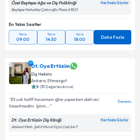
Özel Beştepe Ağız ve Diş Polikliniği
Haritada Göster
Beştepe Mahallesi Çakıroğlu Plaza 61B/D
En Yakın Saatler
Yarın
Yarın
Yarın
Daha Fazla
09:00
14:30
18:00
Dt. Oya Ertüzün
Diş Hekimi
Ankara
, Etimesgut
5
(
31
Değerlendirme)
Eli cok hafif hocamızın iğne yaparken dahi aci
Devamı
hissetmedim. İşinin...
Dt. Oya Ertüzün Diş Kliniği
Haritada Göster
Atakent Mah. Şehit Murat Üçöz Cad.64/1