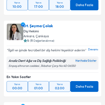
Yarın
Yarın
Yarın
Daha Fazla
10:00
17:00
18:00
Dt. Şeyma Çolak
Diş Hekimi
Ankara
, Çankaya
5
(
11
Değerlendirme)
Devamı
İlgili ve işinde tecrübeli bir diş hekimi teşekkür ederim
Analiz Dent Ağız ve Diş Sağlığı Polikliniği
Haritada Göster
Sinpaş altınoran caddesi , İlkbahar Çarşı No:4D 06550
En Yakın Saatler
Yarın
Yarın
Yarın
Daha Fazla
00:00
01:00
02:00