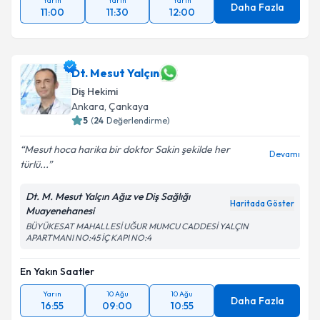
Yarın
Yarın
Yarın
Daha Fazla
11:00
11:30
12:00
Dt. Mesut Yalçın
Diş Hekimi
Ankara
, Çankaya
5
(
24
Değerlendirme)
Mesut hoca harika bir doktor Sakin şekilde her
Devamı
türlü...
Dt. M. Mesut Yalçın Ağız ve Diş Sağlığı
Haritada Göster
Muayenehanesi
BÜYÜKESAT MAHALLESİ UĞUR MUMCU CADDESİ YALÇIN
APARTMANI NO:45 İÇ KAPI NO:4
En Yakın Saatler
Yarın
10 Ağu
10 Ağu
Daha Fazla
16:55
09:00
10:55