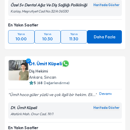
Özel Sv Dental Ağız Ve Diş Sağlığı Polikliniği
Haritada Göster
Kızılay, Meşrutiyet Cad No:32/A 06530
En Yakın Saatler
Yarın
Yarın
Yarın
Daha Fazla
10:00
10:30
11:30
Dt. Ümit Küpeli
Diş Hekimi
Ankara
, Sincan
5
(
68
Değerlendirme)
Devamı
Ümit hoca güler yüzlü ve çok ilgili bir hekim. Eli...
Dt. Ümit Küpeli
Haritada Göster
Atatürk Mah. Onur Cad. 19/1
En Yakın Saatler