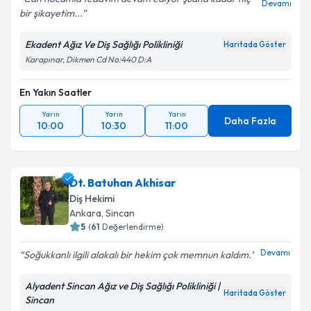
Devamı
bir şikayetim...
Ekadent Ağız Ve Diş Sağlığı Polikliniği
Haritada Göster
Karapınar, Dikmen Cd No:440 D:A
En Yakın Saatler
Yarın
Yarın
Yarın
Daha Fazla
10:00
10:30
11:00
Dt. Batuhan Akhisar
Diş Hekimi
Ankara
, Sincan
5
(
61
Değerlendirme)
Devamı
Soğukkanlı ilgili alakalı bir hekim çok memnun kaldım.
Alyadent Sincan Ağız ve Diş Sağlığı Polikliniği |
Haritada Göster
Sincan