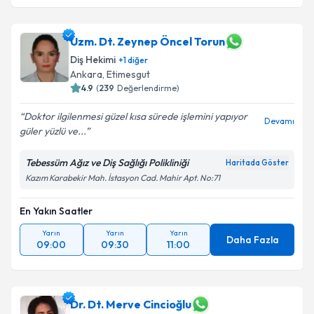
Uzm. Dt. Zeynep Öncel Torun
Diş Hekimi
+
1
diğer
Ankara
, Etimesgut
4.9
(
239
Değerlendirme)
Doktor ilgilenmesi güzel kısa sürede işlemini yapıyor
Devamı
güler yüzlü ve...
Tebessüm Ağız ve Diş Sağlığı Polikliniği
Haritada Göster
Kazım Karabekir Mah. İstasyon Cad. Mahir Apt. No:71
En Yakın Saatler
Yarın
Yarın
Yarın
Daha Fazla
09:00
09:30
11:00
Dr. Dt. Merve Cincioğlu