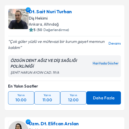
Dt. Sait Nuri Turhan
Diş Hekimi
Ankara
, Altındağ
5
(
50
Değerlendirme)
Çok güler yüzlü ve mütevazi bir kurum gayet memnun
Devamı
kaldım
ÖZGÜN DENT AĞIZ VE DİŞ SAĞLIĞI
Haritada Göster
POLİKLİNİĞİ
ŞEHİT HARUN AYDIN CAD. 19/A
En Yakın Saatler
Yarın
Yarın
Yarın
Daha Fazla
10:00
11:00
12:00
Uzm. Dt. Elifcan Arslan