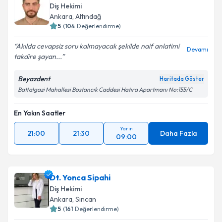
Diş Hekimi
Ankara
, Altındağ
5
(
104
Değerlendirme)
Akılda cevapsiz soru kalmayacak şekilde naif anlatimi
Devamı
takdire şayan...
Beyazdent
Haritada Göster
Battalgazi Mahallesi Bostancık Caddesi Hatıra Apartmanı No:155/C
En Yakın Saatler
Yarın
21:00
21:30
Daha Fazla
09:00
Dt. Yonca Sipahi
Diş Hekimi
Ankara
, Sincan
5
(
161
Değerlendirme)