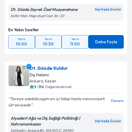
Dt. Gözde Zeyrek Özel Muayenehane
Haritada Göster
Kültür Mah. Meşrutiyet Cad. 36 / 20
En Yakın Saatler
Yarın
Yarın
Yarın
Daha Fazla
10:00
10:30
11:00
Dt. Gözde Kuldur
Diş Hekimi
Ankara
, Kazan
5
(
156
Değerlendirme)
Tavsiye edebilecegim en iyi tabip hasta mennuniyeti
Devamı
üst seviyede
Alyadent Ağız ve Diş Sağlığı Polikliniği |
Haritada Göster
Kahramankazan
Satıkadın, Ankara Blv. 106/B D:C, 06980