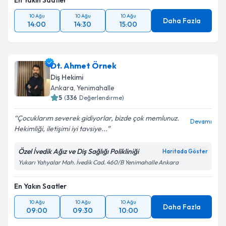
En Yakın Saatler
10 Ağu
10 Ağu
10 Ağu
Daha Fazla
14:00
14:30
15:00
Dt. Ahmet Örnek
Diş Hekimi
Ankara
, Yenimahalle
5
(
336
Değerlendirme)
Çocuklarım severek gidiyorlar, bizde çok memlunuz.
Devamı
Hekimliği, iletişimi iyi tavsiye...
Özel İvedik Ağız ve Diş Sağlığı Polikliniği
Haritada Göster
Yukarı Yahyalar Mah. İvedik Cad. 460/B Yenimahalle Ankara
En Yakın Saatler
10 Ağu
10 Ağu
10 Ağu
Daha Fazla
09:00
09:30
10:00