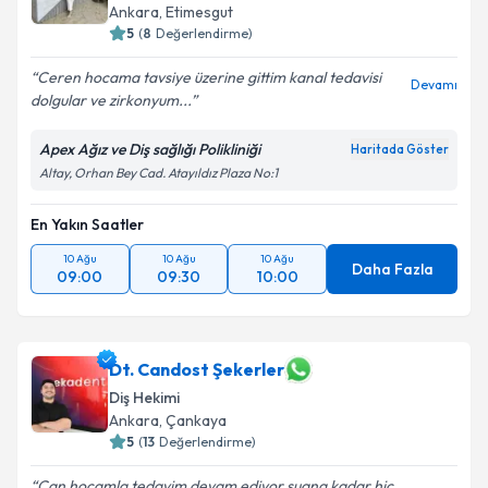
Ankara
, Etimesgut
5
(
8
Değerlendirme)
Ceren hocama tavsiye üzerine gittim kanal tedavisi
Devamı
dolgular ve zirkonyum...
Apex Ağız ve Diş sağlığı Polikliniği
Haritada Göster
Altay, Orhan Bey Cad. Atayıldız Plaza No:1
En Yakın Saatler
10 Ağu
10 Ağu
10 Ağu
Daha Fazla
09:00
09:30
10:00
Dt. Candost Şekerler
Diş Hekimi
Ankara
, Çankaya
5
(
13
Değerlendirme)
Can hocamla tedavim devam ediyor şuana kadar hiç