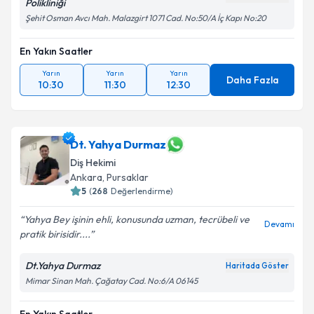
Polikliniği
Şehit Osman Avcı Mah. Malazgirt 1071 Cad. No:50/A İç Kapı No:20
En Yakın Saatler
Yarın
Yarın
Yarın
Daha Fazla
10:30
11:30
12:30
Dt. Yahya Durmaz
Diş Hekimi
Ankara
, Pursaklar
5
(
268
Değerlendirme)
Yahya Bey işinin ehli, konusunda uzman, tecrübeli ve
Devamı
pratik birisidir....
Dt.Yahya Durmaz
Haritada Göster
Mimar Sinan Mah. Çağatay Cad. No:6/A 06145