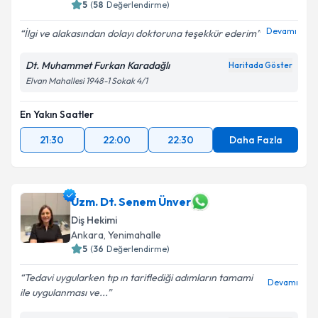
5
(
58
Değerlendirme)
Devamı
İlgi ve alakasından dolayı doktoruna teşekkür ederim
Dt. Muhammet Furkan Karadağlı
Haritada Göster
Elvan Mahallesi 1948-1 Sokak 4/1
En Yakın Saatler
21:30
22:00
22:30
Daha Fazla
Uzm. Dt. Senem Ünver
Diş Hekimi
Ankara
, Yenimahalle
5
(
36
Değerlendirme)
Tedavi uygularken tıp ın tariflediği adımların tamami
Devamı
ile uygulanması ve...