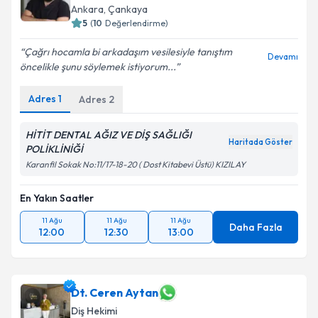
Ankara
, Çankaya
5
(
10
Değerlendirme)
Çağrı hocamla bi arkadaşım vesilesiyle tanıştım
Devamı
öncelikle şunu söylemek istiyorum...
Adres
1
Adres
2
HİTİT DENTAL AĞIZ VE DİŞ SAĞLIĞI
Haritada Göster
POLİKLİNİĞİ
Karanfil Sokak No:11/17-18-20 ( Dost Kitabevi Üstü) KIZILAY
En Yakın Saatler
11 Ağu
11 Ağu
11 Ağu
Daha Fazla
12:00
12:30
13:00
Dt. Ceren Aytan
Diş Hekimi