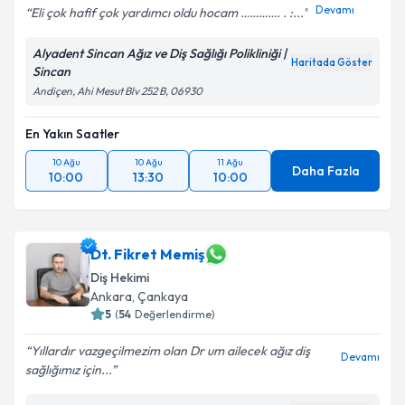
Devamı
Eli çok hafif çok yardımcı oldu hocam …………. . :...
Alyadent Sincan Ağız ve Diş Sağlığı Polikliniği |
Haritada Göster
Sincan
Andiçen, Ahi Mesut Blv 252 B, 06930
En Yakın Saatler
10 Ağu
10 Ağu
11 Ağu
Daha Fazla
10:00
13:30
10:00
Dt. Fikret Memiş
Diş Hekimi
Ankara
, Çankaya
5
(
54
Değerlendirme)
Yıllardır vazgeçilmezim olan Dr um ailecek ağız diş
Devamı
sağlığımız için...