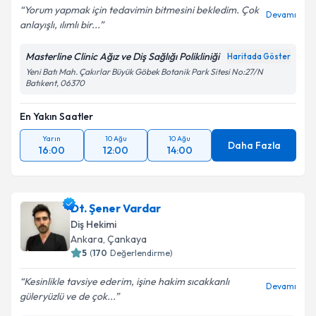
Yorum yapmak için tedavimin bitmesini bekledim. Çok
Devamı
anlayışlı, ılımlı bir...
Masterline Clinic Ağız ve Diş Sağlığı Polikliniği
Haritada Göster
Yeni Batı Mah. Çakırlar Büyük Göbek Botanik Park Sitesi No:27/N
Batıkent, 06370
En Yakın Saatler
Yarın
10 Ağu
10 Ağu
Daha Fazla
16:00
12:00
14:00
Dt. Şener Vardar
Diş Hekimi
Ankara
, Çankaya
5
(
170
Değerlendirme)
Kesinlikle tavsiye ederim, işine hakim sıcakkanlı
Devamı
güleryüzlü ve de çok...