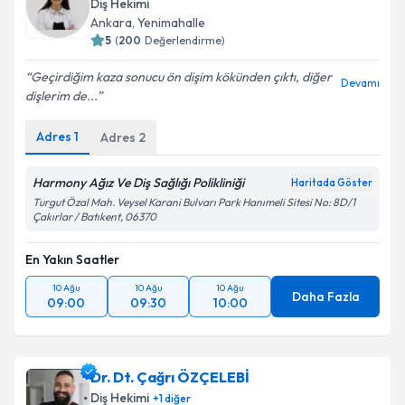
Diş Hekimi
Ankara
, Yenimahalle
5
(
200
Değerlendirme)
Geçirdiğim kaza sonucu ön dişim kökünden çıktı, diğer
Devamı
dişlerim de...
Adres
1
Adres
2
Harmony Ağız Ve Diş Sağlığı Polikliniği
Haritada Göster
Turgut Özal Mah. Veysel Karani Bulvarı Park Hanımeli Sitesi No: 8D/1
Çakırlar / Batıkent, 06370
En Yakın Saatler
10 Ağu
10 Ağu
10 Ağu
Daha Fazla
09:00
09:30
10:00
Dr. Dt. Çağrı ÖZÇELEBİ
Diş Hekimi
+
1
diğer