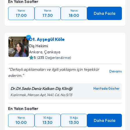
En Yakın Saatler
Yarın
Yarın
Yarın
Daha Fazla
17:00
17:30
18:00
Dt. Ayşegül Köle
Diş Hekimi
Ankara
, Çankaya
5
(
235
Değerlendirme)
Detaylı açıklamaları ve ilgili yaklaşımı için teşekkür
Devamı
ederim.
Dr.Dt.Seda Deniz Kalkan Diş Kliniği
Haritada Göster
Kızılırmak, Mercan Apt, 1441. Cd. No:5/13
En Yakın Saatler
Yarın
10 Ağu
11 Ağu
Daha Fazla
10:00
13:30
13:30