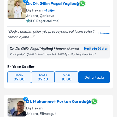
Dr. Dt. Gülin Paçal Yeşilbağ
Diş Hekimi
+
1
diğer
Ankara
, Çankaya
5
(
1
Değerlendirme)
Doğru anlatım güler yüz profesyonel yaklasım yeterli
Devamı
zaman ayıma ...
Dr. Dt. Gülin Paçal Yeşilbağ Muayenehanesi
Haritada Göster
Kızılay Mah. Şehit Adem Yavuz Sok. Hitit Apt. No: 14 İç Kapı No: 3
En Yakın Saatler
10 Ağu
10 Ağu
10 Ağu
Daha Fazla
09:00
09:30
10:00
Dt. Muhammet Furkan Karadağlı
Diş Hekimi
Ankara
, Etimesgut