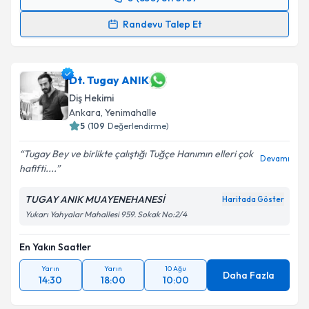
Randevu Takvimi Talebi
Randevu Talep Et
Dt. Engin Sevil
için randevu takvimi talebi oluşturun.
Size bu uzmandan randevu almanız için bir takvim
hazırlandığında e-posta ile bilgilendireceğiz.
Dt. Tugay ANIK
Diş Hekimi
E-posta Adresiniz
Ankara
, Yenimahalle
5
(
109
Değerlendirme)
Tugay Bey ve birlikte çalıştığı Tuğçe Hanımın elleri çok
Devamı
hafifti....
Kişisel verilerimin işlenmesine ilişkin
Aydınlatma
Metni
'ni okudum ve kişisel verilerimin belirtilen
TUGAY ANIK MUAYENEHANESİ
Haritada Göster
kapsamda işlenmesini kabul ediyorum.
Yukarı Yahyalar Mahallesi 959. Sokak No:2/4
Takvim Talebini Gönder
En Yakın Saatler
Yarın
Yarın
10 Ağu
Daha Fazla
14:30
18:00
10:00