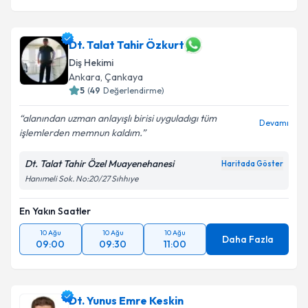
Dt. Talat Tahir Özkurt
Diş Hekimi
Ankara
, Çankaya
5
(
49
Değerlendirme)
alanından uzman anlayışlı birisi uyguladıgı tüm
Devamı
işlemlerden memnun kaldım.
Dt. Talat Tahir Özel Muayenehanesi
Haritada Göster
Hanımeli Sok. No:20/27 Sıhhıye
En Yakın Saatler
10 Ağu
10 Ağu
10 Ağu
Daha Fazla
09:00
09:30
11:00
Dt. Yunus Emre Keskin