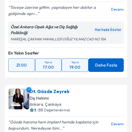
Tavsiye üzerine gittim. yaşındayım her doktor a
Devamı
gidişimde aşırı...
Özel Ankara Opak Ağız ve Diş Sağlığı
Haritada Göster
Polikliniği
MAREŞAL ÇAKMAK MAHALLESİ OĞUZ YILMAZ CAD NO 15A
En Yakın Saatler
Yarın
Yarın
21:00
Daha Fazla
17:00
19:00
Dt. Gözde Zeyrek
Diş Hekimi
Ankara
, Çankaya
5
(
33
Değerlendirme)
Gözde hanıma hem implant hemde kaplama için
Devamı
başvurdum. Neredeyse tüm...