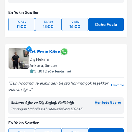
En Yakın Saatler
10 Ağu
10 Ağu
10 Ağu
Daha Fazla
11:00
13:00
16:00
Dt. Ersin Köse
Diş Hekimi
Ankara
, Sincan
5
(
101
Değerlendirme)
Esin hocama ve ekibinden Beyza hanıma çok teşekkür
Devamı
ederim ilgi...
Sekans Ağız ve Diş Sağlığı Polikiniği
Haritada Göster
Tandoğan Mahallesi Ahi Mesut Bulvarı 320/ AF
En Yakın Saatler