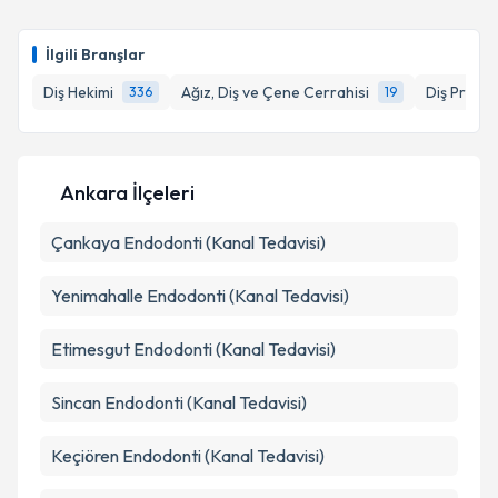
İlgili Branşlar
Diş Hekimi
Ağız, Diş ve Çene Cerrahisi
Diş Prote
336
19
Ankara İlçeleri
Çankaya
Endodonti (Kanal Tedavisi)
Yenimahalle
Endodonti (Kanal Tedavisi)
Etimesgut
Endodonti (Kanal Tedavisi)
Sincan
Endodonti (Kanal Tedavisi)
Keçiören
Endodonti (Kanal Tedavisi)