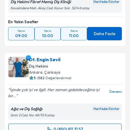
Diş Hekimi Fikret Memiş Diş Kliniği
Haritada Göster
Kavaklıdere Mah. Akay Cad. Konur Sok . 52/4 Kızılay
En Yakın Saatler
Yarın
Yarın
Yarın
Daha Fazla
09:00
10:00
11:00
Dt. Engin Sevil
Diş Hekimi
Ankara
, Çankaya
5
(
582
Değerlendirme)
İşinde çok iyi ve ilgili. Her zaman gidebileceğiniz iyi
Devamı
bir...
Ağız ve Diş Sağlığı
Haritada Göster
İzmir 2 Cad. No: 48/10 Kızılay
0 (850) 811 31 57