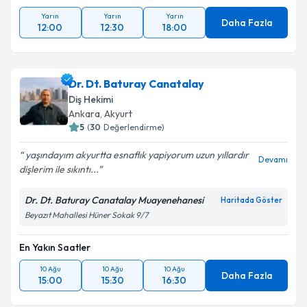
Yarın
Yarın
Yarın
Daha Fazla
12:00
12:30
18:00
Dr. Dt. Baturay Canatalay
Diş Hekimi
Ankara
, Akyurt
5
(
30
Değerlendirme)
yaşındayım akyurtta esnaflık yapiyorum uzun yıllardır
Devamı
dişlerim ile sıkıntı...
Dr. Dt. Baturay Canatalay Muayenehanesi
Haritada Göster
Beyazıt Mahallesi Hüner Sokak 9/7
En Yakın Saatler
10 Ağu
10 Ağu
10 Ağu
Daha Fazla
15:00
15:30
16:30