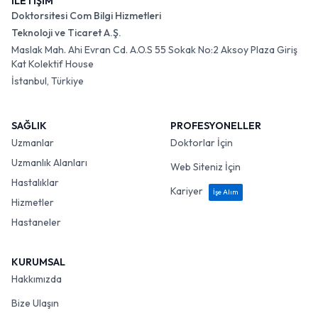
İLETİŞİM
Doktorsitesi Com Bilgi Hizmetleri
Teknoloji ve Ticaret A.Ş.
Maslak Mah. Ahi Evran Cd. A.O.S 55 Sokak No:2 Aksoy Plaza Giriş
Kat Kolektif House
İstanbul, Türkiye
SAĞLIK
PROFESYONELLER
Uzmanlar
Doktorlar İçin
Uzmanlık Alanları
Web Siteniz İçin
Hastalıklar
Kariyer
İşe Alım
Hizmetler
Hastaneler
KURUMSAL
Hakkımızda
Bize Ulaşın