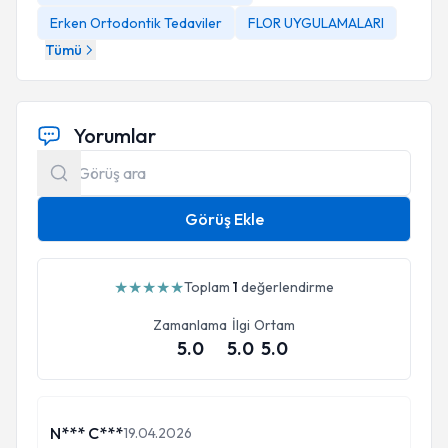
Erken Ortodontik Tedaviler
FLOR UYGULAMALARI
Tümü
Yorumlar
Görüş Ekle
★
★
★
★
★
Toplam
1
değerlendirme
Zamanlama
İlgi
Ortam
5.0
5.0
5.0
N*** C***
19.04.2026