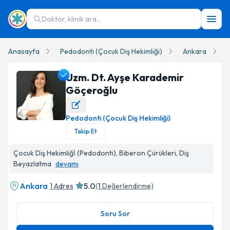
Doktor, klinik ara...
Anasayfa
Pedodonti (Çocuk Diş Hekimliği)
Ankara
Uzm. Dt. Ayşe Karademir
Göçeroğlu
Pedodonti (Çocuk Diş Hekimliği)
Uzm. Dt. Ayşe Karademir Göçeroğlu Profil Fotoğrafı
Takip Et
Çocuk Diş Hekimliğİ (Pedodonti), Biberon Çürükleri, Diş
Beyazlatma
devamı
Ankara
5.0
1 Adres
(
1
Değerlendirme)
Soru Sor