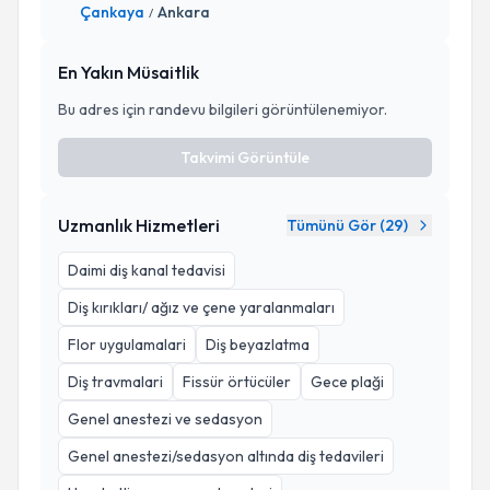
Çankaya
Ankara
/
En Yakın Müsaitlik
Bu adres için randevu bilgileri görüntülenemiyor.
Takvimi Görüntüle
Uzmanlık Hizmetleri
Tümünü Gör (
29
)
Daimi diş kanal tedavisi
Diş kırıkları/ ağız ve çene yaralanmaları
Flor uygulamalari
Diş beyazlatma
Diş travmalari
Fissür örtücüler
Gece plaği
Genel anestezi ve sedasyon
Genel anestezi/sedasyon altında diş tedavileri