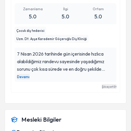
Zamanlama
İlgi
Ortam
5.0
5.0
5.0
Çocuk diş tedavisi
Uzm. Dt. Ayşe Karademir Göçeroğlu Diş Kliniği
7 Nisan 2026 tarihinde gün içerisinde hızlıca
alabildiğimiz randevu sayesinde yaşadığımız
sorunu çok kısa sürede ve en doğru şekilde
çözdük. Arven’in kırılan dolgusu hemen
Devamı
müdahale edilerek onarıldı. Ayrıca bizim fark
Şikayet Et
edemediğimiz iki problemli dişi de detaylı bir
muayene ve film çekimi ile tespit edip gerekli
müdahaleleri gerçekleştirdi. Ancak bizim için en
değerli kısım, Ayşe hocamızın Arven ile kurduğu
Mesleki Bilgiler
muhteşem iletişimdi. Her işlemi ona sabırla ve
tatlı bir şekilde anlatarak büyük bir güven ve