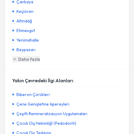
Çankaya
Keçiören
Altındağ
Etimesgut
Yenimahalle
Beypazarı
Daha fazla
Yakın Çevredeki İlgi Alanları
Biberon Çürükleri
Çene Genişletme Apereyleri
Çeşitli Remineralizasyon Uygulamaları
Çocuk Diş Hekimliğİ (Pedodonti)
Çocuk Diş Tedavisi