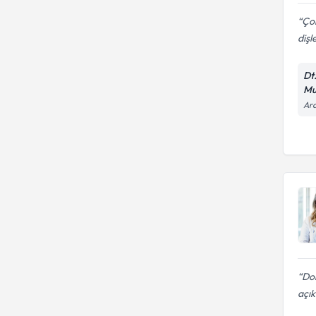
Ço
dişl
Dt
Mu
Ara
Dok
açı