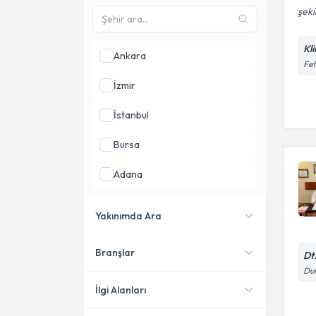
şeki
Kli
Ankara
Fet
İzmir
İstanbul
Bursa
Adana
Kayseri
Yakınımda Ara
Antalya
Branşlar
Dt
Konumuma yakın uzmanları
göster
Dur
İlgi Alanları