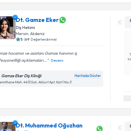
Dt. Gamze Eker
Diş Hekimi
Mersin
,
Akdeniz
5
(
69
Değerlendirme)
mze hocamın ve asistanı Gamze hanımın iş
ka
esyonellliği açıklamaları...
Devamı
. Gamze Eker Diş Kliniği
Haritada Göster
emithane Mah. 4413 Sok. Akkurt Apt. Kat:1 No:3
Dt. Muhammed Oğuzhan