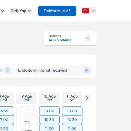
Giriş Yap
Doktor musun?
Sıralama
Akıllı Sıralama
)
Endodonti (Kanal Tedavisi)
5
4
8 Ağu
9 Ağu
10 Ağu
11 Ağu
Cmt
Paz
Pzt
Sal
16:30
10:00
10:00
17:00
10:30
10:30
17:30
11:00
11:00
Takvim