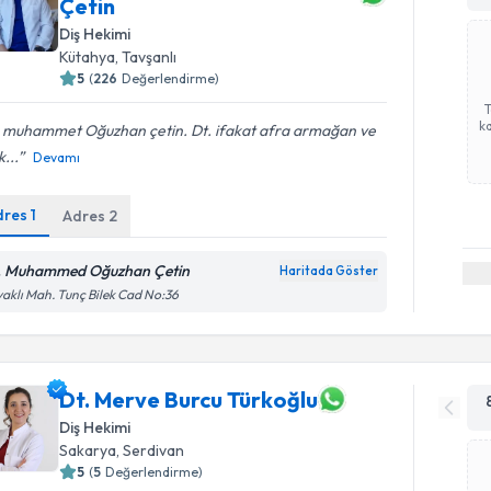
Çetin
Diş Hekimi
Kütahya
,
Tavşanlı
5
(
226
Değerlendirme)
ka
. muhammet Oğuzhan çetin. Dt. ifakat afra armağan ve
k...
Devamı
dres
1
Adres
2
. Muhammed Oğuzhan Çetin
Haritada Göster
aklı Mah. Tunç Bilek Cad No:36
Dt. Merve Burcu Türkoğlu
Diş Hekimi
Sakarya
,
Serdivan
5
(
5
Değerlendirme)