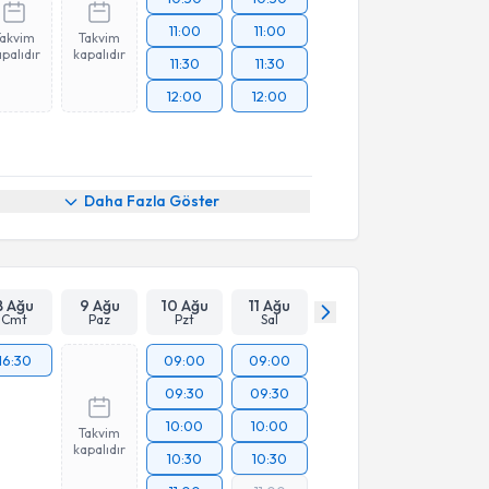
11:00
11:00
Takvim
Takvim
palıdır
kapalıdır
11:30
11:30
12:00
12:00
Daha Fazla Göster
8 Ağu
9 Ağu
10 Ağu
11 Ağu
Cmt
Paz
Pzt
Sal
16:30
09:00
09:00
09:30
09:30
10:00
10:00
Takvim
kapalıdır
10:30
10:30