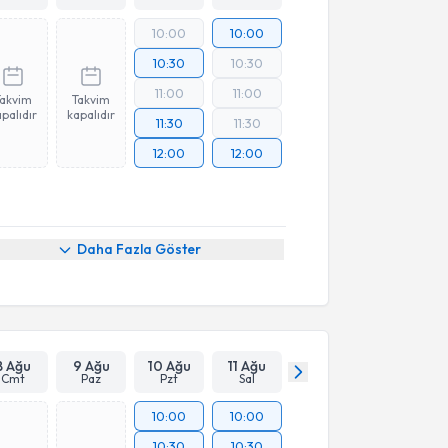
10:00
10:00
10:30
10:30
11:00
11:00
Takvim
Takvim
palıdır
kapalıdır
11:30
11:30
12:00
12:00
Daha Fazla Göster
8 Ağu
9 Ağu
10 Ağu
11 Ağu
Cmt
Paz
Pzt
Sal
10:00
10:00
10:30
10:30