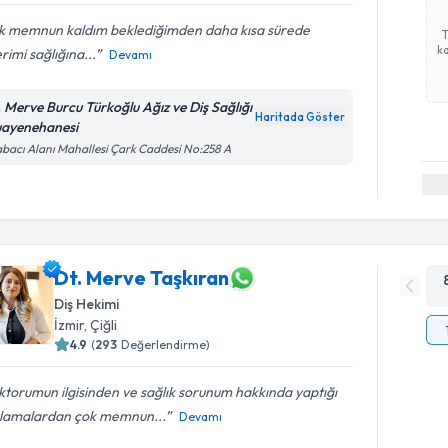
k memnun kaldım beklediğimden daha kısa sürede
ka
erimi sağlığına...
Devamı
. Merve Burcu Türkoğlu Ağız ve Diş Sağlığı
Haritada Göster
ayenehanesi
bacı Alanı Mahallesi Çark Caddesi No:258 A
Dt. Merve Taşkıran
Diş Hekimi
İzmir
,
Çiğli
4.9
(
293
Değerlendirme)
torumun ilgisinden ve sağlık sorunum hakkında yaptığı
klamalardan çok memnun...
Devamı