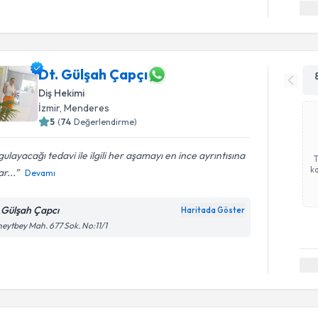
Dt. Gülşah Çapçı
Diş Hekimi
İzmir
,
Menderes
5
(
74
Değerlendirme)
ulayacağı tedavi ile ilgili her aşamayı en ince ayrıntısına
ka
r...
Devamı
.Gülşah Çapcı
Haritada Göster
eytbey Mah. 677 Sok. No:11/1