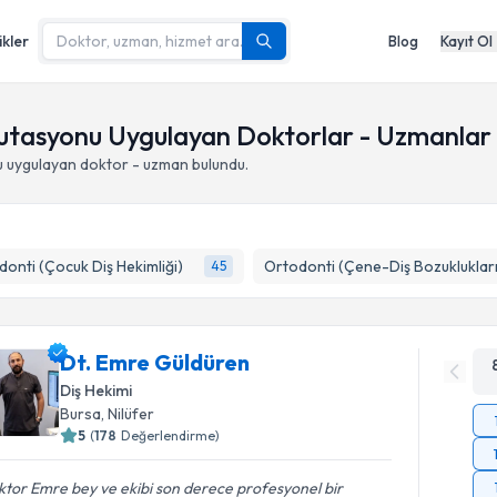
ikler
Blog
Kayıt Ol
mputasyonu Uygulayan Doktorlar - Uzmanlar
u
uygulayan doktor - uzman bulundu.
onti (Çocuk Diş Hekimliği)
Ortodonti (Çene-Diş Bozuklukları
45
Dt. Emre Güldüren
Diş Hekimi
Bursa
,
Nilüfer
5
(
178
Değerlendirme)
tor Emre bey ve ekibi son derece profesyonel bir