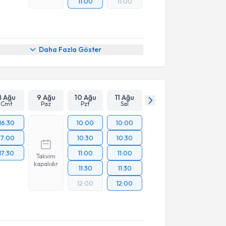
11:00
11:00
Daha Fazla Göster
8 Ağu
9 Ağu
10 Ağu
11 Ağu
Cmt
Paz
Pzt
Sal
16:30
10:00
10:00
17:00
10:30
10:30
17:30
11:00
11:00
Takvim
kapalıdır
11:30
11:30
12:00
12:00