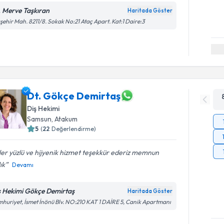
. Merve Taşkıran
Haritada Göster
şehir Mah. 8211/8. Sokak No:21 Ataç Apart. Kat:1 Daire:3
Dt. Gökçe Demirtaş
Diş Hekimi
Samsun
,
Atakum
5
(
22
Değerlendirme)
er yüzlü ve hijyenik hizmet teşekkür ederiz memnun
ık
Devamı
ş Hekimi Gökçe Demirtaş
Haritada Göster
huriyet, İsmet İnönü Blv. NO:210 KAT 1 DAİRE 5, Canik Apartmanı