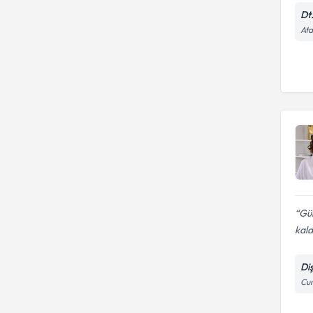
Dt
Ata
Gül
kald
Di
Cum