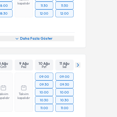
kapalıdır
18:00
11:30
11:30
18:30
12:00
12:00
Daha Fazla Göster
8 Ağu
9 Ağu
10 Ağu
11 Ağu
Cmt
Paz
Pzt
Sal
09:00
09:00
09:30
09:30
10:00
10:00
Takvim
Takvim
palıdır
kapalıdır
10:30
10:30
11:00
11:00