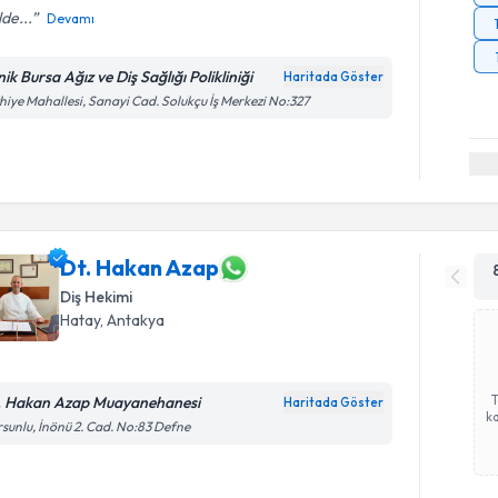
lde...
Devamı
nik Bursa Ağız ve Diş Sağlığı Polikliniği
Haritada Göster
hiye Mahallesi, Sanayi Cad. Solukçu İş Merkezi No:327
Dt. Hakan Azap
Diş Hekimi
Hatay
,
Antakya
. Hakan Azap Muayanehanesi
Haritada Göster
ka
sunlu, İnönü 2. Cad. No:83 Defne