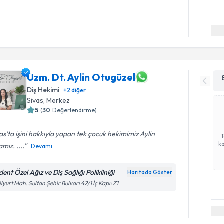
Uzm. Dt. Aylin Otugüzel
Diş Hekimi
+
2
diğer
Sivas
,
Merkez
5
(
30
Değerlendirme)
as’ta işini hakkıyla yapan tek çocuk hekimimiz Aylin
ka
mız. ....
Devamı
ent Özel Ağız ve Diş Sağlığı Polikliniği
Haritada Göster
ilyurt Mah. Sultan Şehir Bulvarı 42/1 İç Kapı: Z1