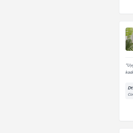
Uyg
kada
Dt
Cün