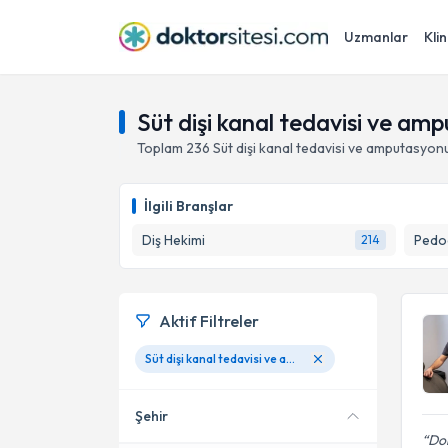
Uzmanlar
Klin
Süt dişi kanal tedavisi ve a
Toplam
236
Süt dişi kanal tedavisi ve amputasyon
İlgili Branşlar
Diş Hekimi
Pedod
214
Aktif Filtreler
Süt dişi kanal tedavisi ve amputasyonu
Şehir
Dok