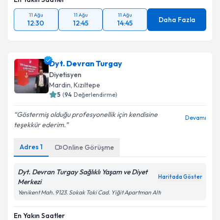
En Yakın Saatler
11 Ağu
11 Ağu
11 Ağu
Daha Fazla
12:30
12:45
14:45
Dyt. Devran Turgay
Diyetisyen
Mardin
,
Kızıltepe
5
(
94
Değerlendirme)
Göstermiş olduğu profesyonellik için kendisine
Devamı
teşekkür ederim.
Adres
1
Online Görüşme
Dyt. Devran Turgay Sağlıklı Yaşam ve Diyet
Haritada Göster
Merkezi
Yenikent Mah. 9123. Sokak Toki Cad. Yiğit Apartman Altı
En Yakın Saatler