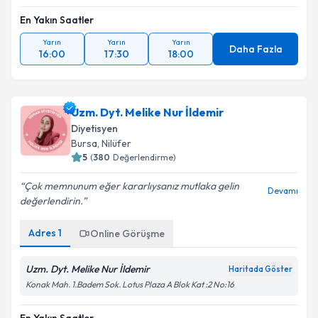
En Yakın Saatler
Yarın
Yarın
Yarın
Daha Fazla
16:00
17:30
18:00
Uzm. Dyt. Melike Nur İldemir
Diyetisyen
Bursa
,
Nilüfer
5
(
380
Değerlendirme)
Çok memnunum eğer kararlıysanız mutlaka gelin
Devamı
değerlendirin.
Adres
1
Online Görüşme
Uzm. Dyt. Melike Nur İldemir
Haritada Göster
Konak Mah. 1.Badem Sok. Lotus Plaza A Blok Kat :2 No:16