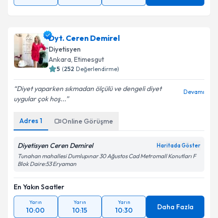
Dyt. Ceren Demirel
Diyetisyen
Ankara
,
Etimesgut
5
(
252
Değerlendirme)
Diyet yaparken sıkmadan ölçülü ve dengeli diyet
Devamı
uygular çok hoş...
Adres
1
Online Görüşme
Diyetisyen Ceren Demirel
Haritada Göster
Tunahan mahallesi Dumlupınar 30 Ağustos Cad Metromall Konutları F
Blok Daire:53 Eryaman
En Yakın Saatler
Yarın
Yarın
Yarın
Daha Fazla
10:00
10:15
10:30