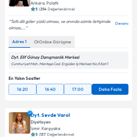
Ankara
,
Polatlı
5
(
254
Değerlendirme)
Tatlı dili güler yüzlü olması, ve anında sizinle iletişimde
Devamı
olması,...
Adres
1
Online Görüşme
Dyt. Elif Günay Danışmanlık Merkezi
Cumhuriyet Mah. Menteşe Cad. Ergüden İş Merkezi No:5 Kat:1
En Yakın Saatler
16:20
16:40
17:00
Daha Fazla
Dyt. Sevde Varol
Diyetisyen
İzmir
,
Karşıyaka
5
(
137
Değerlendirme)