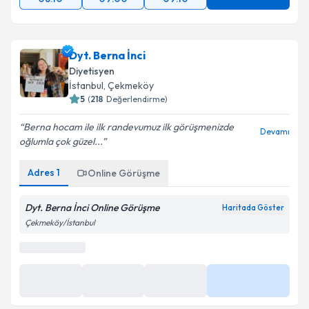
Dyt. Berna İnci
Diyetisyen
İstanbul
,
Çekmeköy
5
(
218
Değerlendirme)
Berna hocam ile ilk randevumuz ilk görüşmenizde
Devamı
oğlumla çok güzel...
Online Görüşme
Adres
1
Online Görüşme
Bu uzman online danışmanlık hizmeti sunmaktadır.