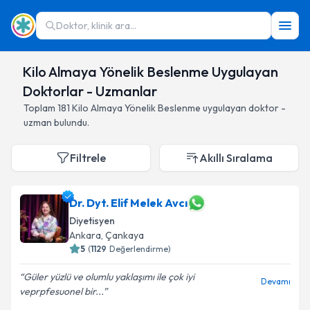
Doktor, klinik ara...
Kilo Almaya Yönelik Beslenme Uygulayan
Doktorlar - Uzmanlar
Toplam
181
Kilo Almaya Yönelik Beslenme
uygulayan doktor -
uzman bulundu.
Filtrele
Akıllı Sıralama
Dr. Dyt. Elif Melek Avcı
Diyetisyen
Ankara
,
Çankaya
5
(
1129
Değerlendirme)
Güler yüzlü ve olumlu yaklaşımı ile çok iyi
Devamı
veprpfesuonel bir...