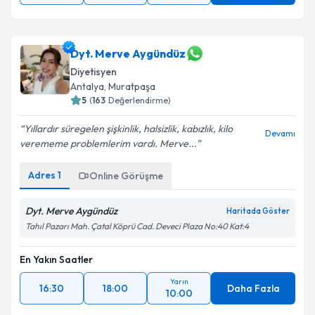
Dyt. Merve Aygündüz
Diyetisyen
Antalya
,
Muratpaşa
5
(
163
Değerlendirme)
Yıllardır süregelen şişkinlik, halsizlik, kabızlık, kilo
Devamı
verememe problemlerim vardı. Merve...
Adres
1
Online Görüşme
Dyt. Merve Aygündüz
Haritada Göster
Tahıl Pazarı Mah. Çatal Köprü Cad. Deveci Plaza No:40 Kat:4
En Yakın Saatler
Yarın
16:30
18:00
Daha Fazla
10:00