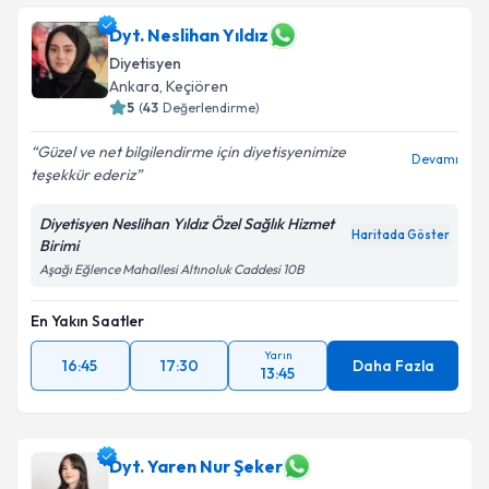
Dyt. Neslihan Yıldız
Diyetisyen
Ankara
,
Keçiören
5
(
43
Değerlendirme)
Güzel ve net bilgilendirme için diyetisyenimize
Devamı
teşekkür ederiz
Diyetisyen Neslihan Yıldız Özel Sağlık Hizmet
Haritada Göster
Birimi
Aşağı Eğlence Mahallesi Altınoluk Caddesi 10B
En Yakın Saatler
Yarın
16:45
17:30
Daha Fazla
13:45
Dyt. Yaren Nur Şeker