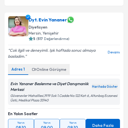
Dyt. Evin Yananer
Diyetisyen
Mersin
,
Yenişehir
5
(
517
Değerlendirme)
Cok ilgili ve deneyimli. Ipk haftada sonuc almaya
Devamı
basladim.
Adres
1
Online Görüşme
Evin Yananer Beslenme ve Diyet Danışmanlık
Haritada Göster
Merkezi
Güvenevler Mahalllesi,1919 Sok 1.Cadde No:122 Kat: 6, Altunbaş Eczanesi
Üstü, Medikal Plaza 33140
En Yakın Saatler
Yarın
Yarın
Yarın
Daha Fazla
08:10
09:00
09:10