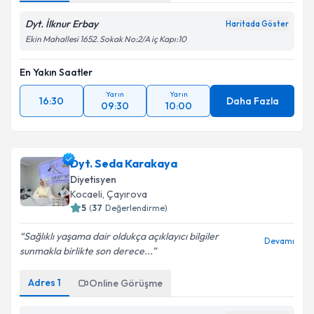
Dyt. İlknur Erbay
Haritada Göster
Ekin Mahallesi 1652. Sokak No:2/A iç Kapı:10
En Yakın Saatler
Yarın
Yarın
16:30
Daha Fazla
09:30
10:00
Dyt. Seda Karakaya
Diyetisyen
Kocaeli
,
Çayırova
5
(
37
Değerlendirme)
Sağlıklı yaşama dair oldukça açıklayıcı bilgiler
Devamı
sunmakla birlikte son derece...
Adres
1
Online Görüşme