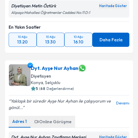
Diyetisyen Metin Öztürk
Haritada Göster
Alipaşa Mahallesi Öğretmenler Caddesi No:11 D:1
En Yakın Saatler
10 Ağu
10 Ağu
10 Ağu
Daha Fazla
13:20
13:30
16:10
Dyt. Ayşe Nur Ayhan
Diyetisyen
Konya
,
Selçuklu
5
(
68
Değerlendirme)
Yaklaşık bir süredir Ayşe Nur Ayhan ile çalışıyorum ve
Devamı
gönül...
Adres
1
Online Görüşme
Dyt. Ayşe Nur Ayhan Zayıflama Merkezi
Haritada Göster