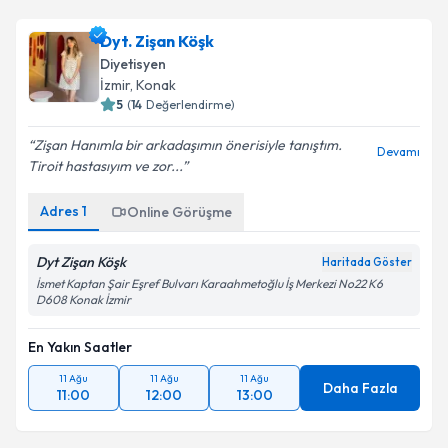
Dyt. Zişan Köşk
Diyetisyen
İzmir
,
Konak
5
(
14
Değerlendirme)
Zişan Hanımla bir arkadaşımın önerisiyle tanıştım.
Devamı
Tiroit hastasıyım ve zor...
Adres
1
Online Görüşme
Dyt Zişan Köşk
Haritada Göster
İsmet Kaptan Şair Eşref Bulvarı Karaahmetoğlu İş Merkezi No22 K6
D608 Konak İzmir
En Yakın Saatler
11 Ağu
11 Ağu
11 Ağu
Daha Fazla
11:00
12:00
13:00