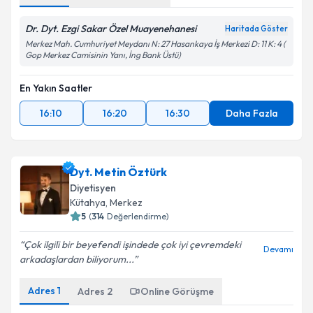
Dr. Dyt. Ezgi Sakar Özel Muayenehanesi
Haritada Göster
Merkez Mah. Cumhuriyet Meydanı N: 27 Hasankaya İş Merkezi D: 11 K: 4 (
Gop Merkez Camisinin Yanı, İng Bank Üstü)
En Yakın Saatler
16:10
16:20
16:30
Daha Fazla
Dyt. Metin Öztürk
Diyetisyen
Kütahya
,
Merkez
5
(
314
Değerlendirme)
Çok ilgili bir beyefendi işindede çok iyi çevremdeki
Devamı
arkadaşlardan biliyorum...
Adres
1
Adres
2
Online Görüşme