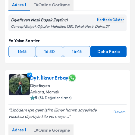
Adres
1
Online Görüşme
Diyetisyen Nazlı Başak Zeytinci
Haritada Göster
Concept Balgat, Oğuzlar Mahallesi 1381. Sokak No: 6, Daire: 27
En Yakın Saatler
16:15
16:30
16:45
Daha Fazla
Dyt. İlknur Erbay
Diyetisyen
Ankara
,
Mamak
5
(
54
Değerlendirme)
Lipödem için gelmiştim İlknur hanım sayesinde
Devamı
yasaksız diyetiyle kilo vermeye...
Adres
1
Online Görüşme