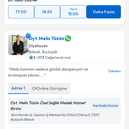
En Yakın Saatler
Yarın
17:00
18:30
Daha Fazla
15:00
Dyt. Melis Tüzün
Diyetisyen
Bilecik
,
Bozüyük
5
(
273
Değerlendirme)
Melis hanımın sadece günlük danışanıyım ve
Devamı
kırılmayan kilomu ...
Adres
1
Online Görüşme
Dyt. Melis Tüzün Özel Sağlık Meslek Hizmet
Haritada Göster
Birimi
Yeni Monter sk. Seyhan İş Merkezi No:13 Kat:2 Daire:5, 11100
Bozüyük/Bilecik