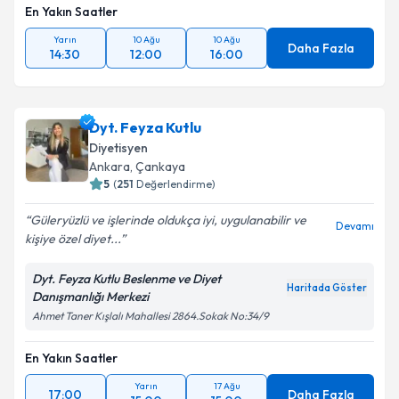
En Yakın Saatler
Yarın
10 Ağu
10 Ağu
Daha Fazla
14:30
12:00
16:00
Dyt. Feyza Kutlu
Diyetisyen
Ankara
,
Çankaya
5
(
251
Değerlendirme)
Güleryüzlü ve işlerinde oldukça iyi, uygulanabilir ve
Devamı
kişiye özel diyet...
Dyt. Feyza Kutlu Beslenme ve Diyet
Haritada Göster
Danışmanlığı Merkezi
Ahmet Taner Kışlalı Mahallesi 2864.Sokak No:34/9
En Yakın Saatler
Yarın
17 Ağu
17:00
Daha Fazla