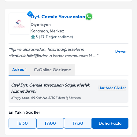
Dyt. Cemile Yavuzaslan
Diyetisyen
Karaman
,
Merkez
5
(
27
Değerlendirme)
İlgi ve alakasından, hazırladığı listelerin
Devamı
sürdürülebilirliğinden o kadar memnunum ki....
Adres
1
Online Görüşme
Özel Dyt. Cemile Yavuzaslan Sağlık Meslek
Haritada Göster
Hizmet Birimi
Kirişçi Mah. 45.Sok No:5/107 Akın İş Merkezi
En Yakın Saatler
16:30
17:00
17:30
Daha Fazla