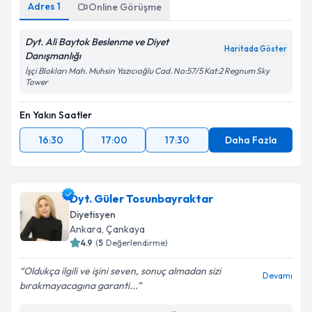
Adres
1
Online Görüşme
Dyt. Ali Baytok Beslenme ve Diyet
Haritada Göster
Danışmanlığı
İşçi Blokları Mah. Muhsin Yazıcıoğlu Cad. No:57/5 Kat:2 Regnum Sky
Tower
En Yakın Saatler
16:30
17:00
17:30
Daha Fazla
Dyt. Güler Tosunbayraktar
Diyetisyen
Ankara
,
Çankaya
4.9
(
5
Değerlendirme)
Oldukça ilgili ve işini seven, sonuç almadan sizi
Devamı
bırakmayacagına garanti...