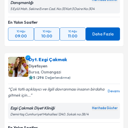
Haritada Göster
Danışmanlığı
5 Eylül Mah. Sekine Evren Cad. No:33 Kat:3 Daire No:304
En Yakın Saatler
10 Ağu
10 Ağu
10 Ağu
Daha Fazla
09:00
10:00
11:00
Dyt. Ezgi Çakmak
Diyetisyen
Bursa
,
Osmangazi
5
(
296
Değerlendirme)
Çok tatlı açıklayıcı ve ilgili davranması insanın birdaha
Devamı
gitmek için...
Ezgi Çakmak Diyet Kliniği
Haritada Göster
Demirtaş Cumhuriyet Mahallesi 1240. Sokak no:38/4