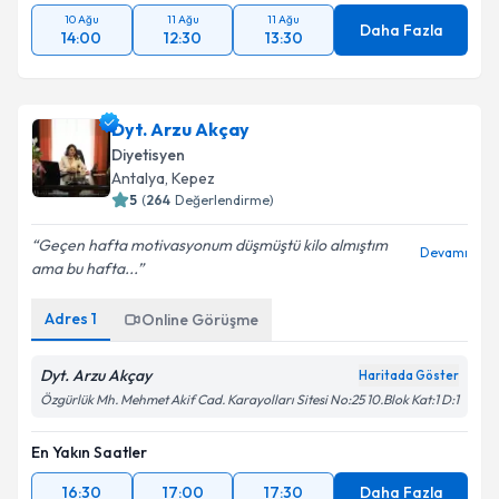
10 Ağu
11 Ağu
11 Ağu
Daha Fazla
14:00
12:30
13:30
Dyt. Arzu Akçay
Diyetisyen
Antalya
,
Kepez
5
(
264
Değerlendirme)
Geçen hafta motivasyonum düşmüştü kilo almıştım
Devamı
ama bu hafta...
Adres
1
Online Görüşme
Dyt. Arzu Akçay
Haritada Göster
Özgürlük Mh. Mehmet Akif Cad. Karayolları Sitesi No:25 10.Blok Kat:1 D:1
En Yakın Saatler
16:30
17:00
17:30
Daha Fazla