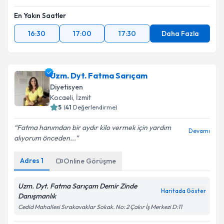
En Yakın Saatler
16:30
17:00
17:30
Daha Fazla
Uzm. Dyt. Fatma Sarıçam
Diyetisyen
Kocaeli
,
İzmit
5
(
41
Değerlendirme)
Fatma hanımdan bir aydır kilo vermek için yardım
Devamı
alıyorum önceden...
Adres
1
Online Görüşme
Uzm. Dyt. Fatma Sarıçam Demir Zinde
Haritada Göster
Danışmanlık
Cedid Mahallesi Sırakavaklar Sokak. No: 2 Çakır İş Merkezi D:11