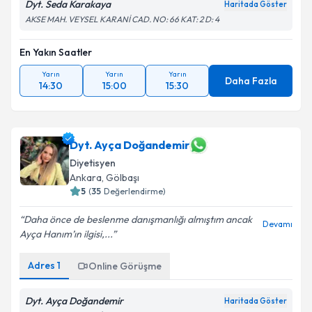
Dyt. Seda Karakaya
Haritada Göster
AKSE MAH. VEYSEL KARANİ CAD. NO: 66 KAT: 2 D: 4
En Yakın Saatler
Yarın
Yarın
Yarın
Daha Fazla
14:30
15:00
15:30
Dyt. Ayça Doğandemir
Diyetisyen
Ankara
,
Gölbaşı
5
(
35
Değerlendirme)
Daha önce de beslenme danışmanlığı almıştım ancak
Devamı
Ayça Hanım’ın ilgisi,...
Adres
1
Online Görüşme
Dyt. Ayça Doğandemir
Haritada Göster