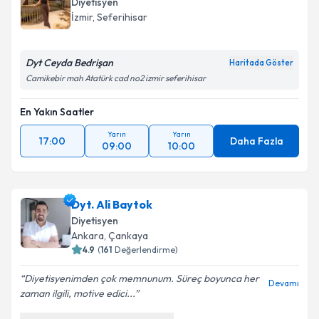
Diyetisyen
İzmir
,
Seferihisar
Dyt Ceyda Bedrişan
Haritada Göster
Camikebir mah Atatürk cad no2 izmir seferihisar
En Yakın Saatler
Yarın
Yarın
17:00
Daha Fazla
09:00
10:00
Dyt. Ali Baytok
Diyetisyen
Ankara
,
Çankaya
4.9
(
161
Değerlendirme)
Diyetisyenimden çok memnunum. Süreç boyunca her
Devamı
zaman ilgili, motive edici...