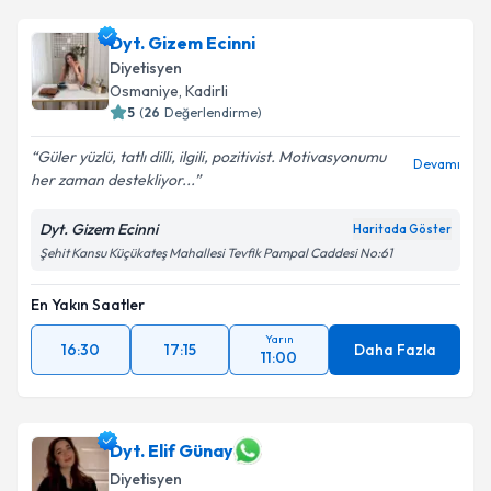
Dyt. Gizem Ecinni
Diyetisyen
Osmaniye
,
Kadirli
5
(
26
Değerlendirme)
Güler yüzlü, tatlı dilli, ilgili, pozitivist. Motivasyonumu
Devamı
her zaman destekliyor...
Dyt. Gizem Ecinni
Haritada Göster
Şehit Kansu Küçükateş Mahallesi Tevfik Pampal Caddesi No:61
En Yakın Saatler
Yarın
16:30
17:15
Daha Fazla
11:00
Dyt. Elif Günay
Diyetisyen