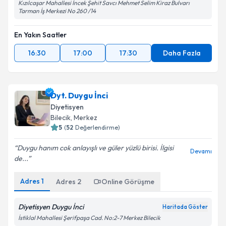
Kızılcaşar Mahallesi İncek Şehit Savcı Mehmet Selim Kiraz Bulvarı
Tarman İş Merkezi No 260 /14
En Yakın Saatler
16:30
17:00
17:30
Daha Fazla
Dyt. Duygu İnci
Diyetisyen
Bilecik
,
Merkez
5
(
52
Değerlendirme)
Duygu hanım cok anlayışlı ve güler yüzlü birisi. İlgisi
Devamı
de...
Adres
1
Adres
2
Online Görüşme
Diyetisyen Duygu İnci
Haritada Göster
İstiklal Mahallesi Şerifpaşa Cad. No:2-7 Merkez Bilecik