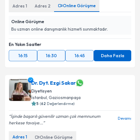
Online Görüşme
Adres
1
Adres
2
Online Görüşme
Bu uzman online danışmanlık hizmeti sunmaktadır.
En Yakın Saatler
16:15
16:30
16:45
Daha Fazla
Dr. Dyt. Ezgi Sakar
Diyetisyen
İstanbul
,
Gaziosmanpaşa
5
(
62
Değerlendirme)
İşinde başarılı güvenilir uzman çok memnunum
Devamı
herkese tavsiye...
Adres
1
Online Görüşme