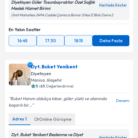
Diyetisyen Güler Tosunbayraktar Özel Sağlık
Haritada Göster
Meslek Hizmet Birimi
Ümit Mahallesi 2494.Cadde Çamlıca Bulvar Sitesi E Blok Daire 2
En Yakın Saatler
16:45
17:30
18:15
Daha Fazla
Dyt. Buket Yenikent
Diyetisyen
Manisa
,
Alaşehir
5
(
65
Değerlendirme)
Buket Hanım oldukça kibar, güler yüzlü ve alanında
Devamı
başarılı bir...
Adres
1
Online Görüşme
Dyt. Buket Yenikent Beslenme ve Diyet