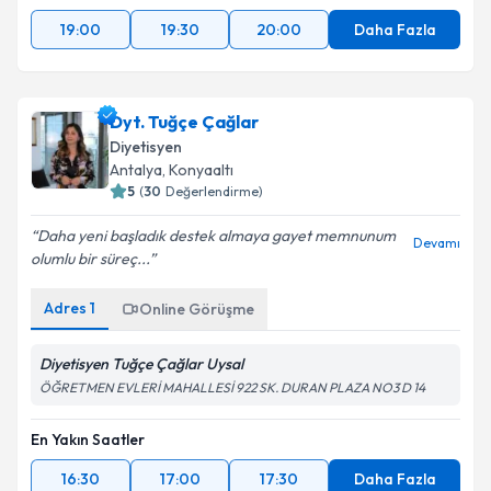
19:00
19:30
20:00
Daha Fazla
Dyt. Tuğçe Çağlar
Diyetisyen
Antalya
,
Konyaaltı
5
(
30
Değerlendirme)
Daha yeni başladık destek almaya gayet memnunum
Devamı
olumlu bir süreç...
Adres
1
Online Görüşme
Diyetisyen Tuğçe Çağlar Uysal
ÖĞRETMEN EVLERİ MAHALLESİ 922 SK. DURAN PLAZA NO3 D 14
En Yakın Saatler
16:30
17:00
17:30
Daha Fazla