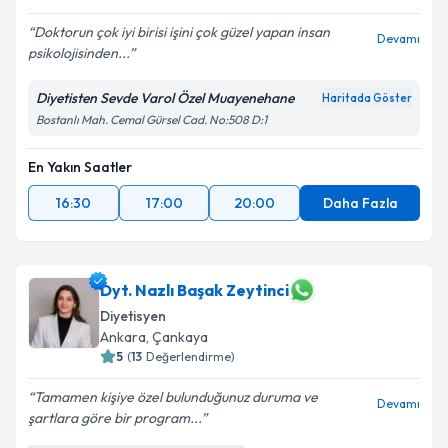
Doktorun çok iyi birisi işini çok güzel yapan insan
Devamı
psikolojisinden...
Diyetisten Sevde Varol Özel Muayenehane
Haritada Göster
Bostanlı Mah. Cemal Gürsel Cad. No:508 D:1
En Yakın Saatler
16:30
17:00
20:00
Daha Fazla
Dyt. Nazlı Başak Zeytinci
Diyetisyen
Ankara
,
Çankaya
5
(
13
Değerlendirme)
Tamamen kişiye özel bulunduğunuz duruma ve
Devamı
şartlara göre bir program...