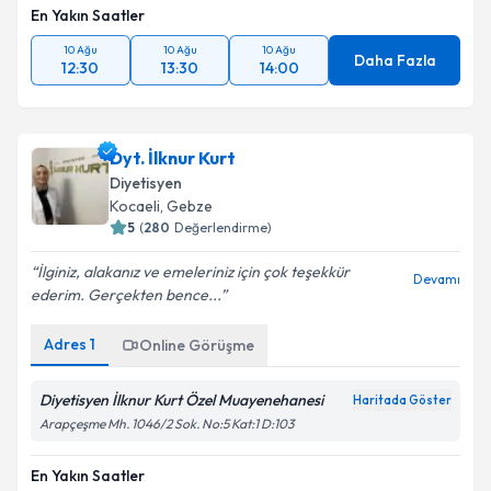
En Yakın Saatler
10 Ağu
10 Ağu
10 Ağu
Daha Fazla
12:30
13:30
14:00
Dyt. İlknur Kurt
Diyetisyen
Kocaeli
,
Gebze
5
(
280
Değerlendirme)
İlginiz, alakanız ve emeleriniz için çok teşekkür
Devamı
ederim. Gerçekten bence...
Adres
1
Online Görüşme
Diyetisyen İlknur Kurt Özel Muayenehanesi
Haritada Göster
Arapçeşme Mh. 1046/2 Sok. No:5 Kat:1 D:103
En Yakın Saatler