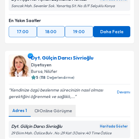
Sancak Mah. Sevenler Sok. Yanartaş Sit. No :8/F Selçuklu Konya
En Yakın Saatler
17:00
18:00
19:00
Daha Fazla
Dyt. Gülçin Darıcı Sivrioğlu
Diyetisyen
Bursa
,
Nilüfer
5
(
118
Değerlendirme)
Kendinize özgü beslenme sürecinizin nasıl olması
Devamı
gerektiğini öğrenmek ve sağlıklı,...
Adres
1
Online Görüşme
Dyt. Gülçin Darıcı Sivrioğlu
Haritada Göster
29 Ekim Mah. Özlüce Bulv . No :29 Kat :3 Daire :40 Time Özlüce