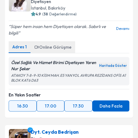
Diyetisyen
İstanbul
,
Bakırköy
4.9
(
38
Değerlendirme)
Süper hem insan hem Diyetisyen olarak. Sabırlı ve
Devamı
bilgili
Adres
1
Online Görüşme
Özel Sağlık Ve Hizmet Birimi Diyetisyen Yaren
Haritada Göster
Nur Şeker
ATAKOY 7-8-9-10 KİSM MAH. E5 YANYOL AVRUPA REZİDANS OFİS A1
BLOK KAT6 D63
En Yakın Saatler
16:30
17:00
17:30
Daha Fazla
Dyt. Ceyda Bedrişan