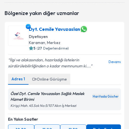
Dyt. Nil Ünal
için randevu takvimi talebi oluşturun.
Bölgenize yakın diğer uzmanlar
Size bu uzmandan randevu almanız için bir takvim
hazırlandığında e-posta ile bilgilendireceğiz.
Dyt. Cemile Yavuzaslan
E-posta Adresiniz
Diyetisyen
Karaman
, Merkez
5
(
27
Değerlendirme)
Kişisel verilerimin işlenmesine ilişkin
Aydınlatma
İlgi ve alakasından, hazırladığı listelerin
Devamı
Metni
'ni okudum ve kişisel verilerimin belirtilen
sürdürülebilirliğinden o kadar memnunum ki....
kapsamda işlenmesini kabul ediyorum.
Adres
1
Online Görüşme
Takvim Talebini Gönder
Özel Dyt. Cemile Yavuzaslan Sağlık Meslek
Haritada Göster
Hizmet Birimi
Kirişçi Mah. 45.Sok No:5/107 Akın İş Merkezi
En Yakın Saatler