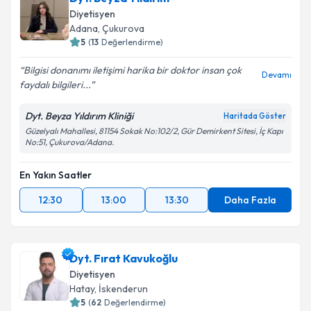
Diyetisyen
Adana
, Çukurova
5
(
13
Değerlendirme)
Bilgisi donanımı iletişimi harika bir doktor insan çok
Devamı
faydalı bilgileri...
Dyt. Beyza Yıldırım Kliniği
Haritada Göster
Güzelyalı Mahallesi, 81154 Sokak No:102/2, Gür Demirkent Sitesi, İç Kapı
No:51, Çukurova/Adana.
En Yakın Saatler
12:30
13:00
13:30
Daha Fazla
Dyt. Fırat Kavukoğlu
Diyetisyen
Hatay
, İskenderun
5
(
62
Değerlendirme)