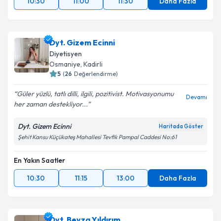
10:30
11:00
11:30
Daha Fazla
Dyt. Gizem Ecinni
Diyetisyen
Osmaniye
, Kadirli
5
(
26
Değerlendirme)
Güler yüzlü, tatlı dilli, ilgili, pozitivist. Motivasyonumu
Devamı
her zaman destekliyor...
Dyt. Gizem Ecinni
Haritada Göster
Şehit Kansu Küçükateş Mahallesi Tevfik Pampal Caddesi No:61
En Yakın Saatler
10:30
11:15
13:00
Daha Fazla
Dyt. Beyza Yıldırım