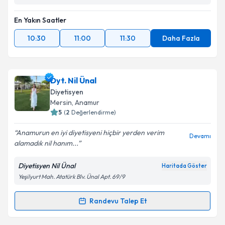
En Yakın Saatler
10:30
11:00
11:30
Daha Fazla
Dyt. Nil Ünal
Diyetisyen
Mersin
, Anamur
5
(
2
Değerlendirme)
Anamurun en iyi diyetisyeni hiçbir yerden verim
Devamı
alamadık nil hanım...
Diyetisyen Nil Ünal
Haritada Göster
Yeşilyurt Mah. Atatürk Blv. Ünal Apt. 69/9
Randevu Talep Et
Randevu Takvimi Talebi