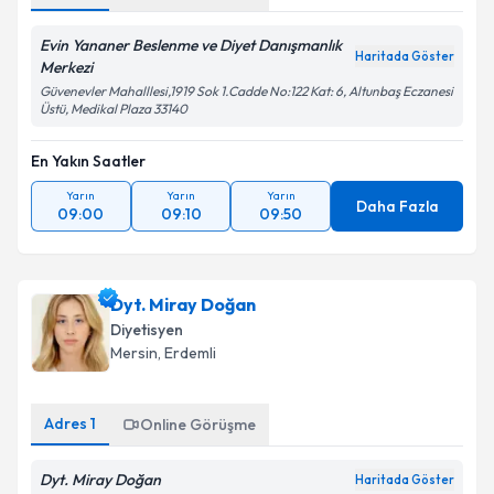
Evin Yananer Beslenme ve Diyet Danışmanlık
Haritada Göster
Merkezi
Güvenevler Mahalllesi,1919 Sok 1.Cadde No:122 Kat: 6, Altunbaş Eczanesi
Üstü, Medikal Plaza 33140
En Yakın Saatler
Yarın
Yarın
Yarın
Daha Fazla
09:00
09:10
09:50
Dyt. Miray Doğan
Diyetisyen
Mersin
, Erdemli
Adres
1
Online Görüşme
Dyt. Miray Doğan
Haritada Göster