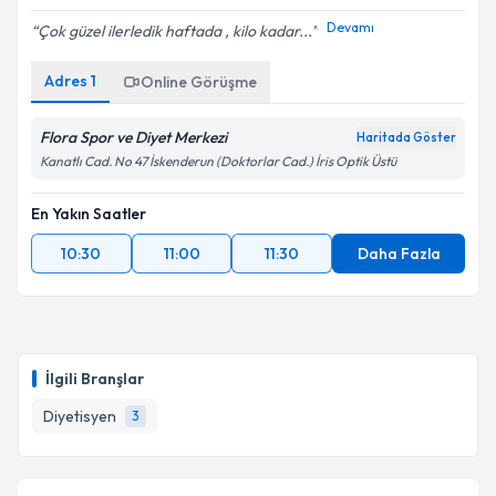
Devamı
Çok güzel ilerledik haftada , kilo kadar...
Adres
1
Online Görüşme
Flora Spor ve Diyet Merkezi
Haritada Göster
Kanatlı Cad. No 47 İskenderun (Doktorlar Cad.) İris Optik Üstü
En Yakın Saatler
10:30
11:00
11:30
Daha Fazla
İlgili Branşlar
Diyetisyen
3