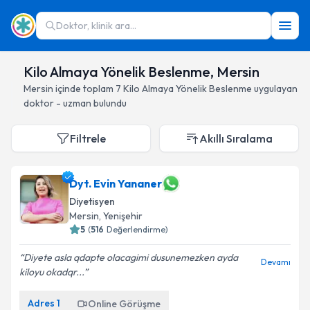
Doktor, klinik ara...
Kilo Almaya Yönelik Beslenme, Mersin
Mersin
içinde toplam
7
Kilo Almaya Yönelik Beslenme
uygulayan
doktor - uzman bulundu
Filtrele
Akıllı Sıralama
Dyt. Evin Yananer
Diyetisyen
Mersin
, Yenişehir
5
(
516
Değerlendirme)
Diyete asla qdapte olacagimi dusunemezken ayda
Devamı
kiloyu okadqr...
Adres
1
Online Görüşme