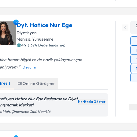
Dyt. Hatice Nur Ege
Diyetisyen
Manisa
,
Yunusemre
4.9
(
1374
Değerlendirme)
ice hanım bilgisi ve de nazik yaklaşımını çok
eniyorum.
Devamı
dres
1
Online Görüşme
yetisyen Hatice Nur Ege Beslenme ve Diyet
Haritada Göster
nışmanlık Merkezi
u Mah. Çimentepe Cad. No:41/6