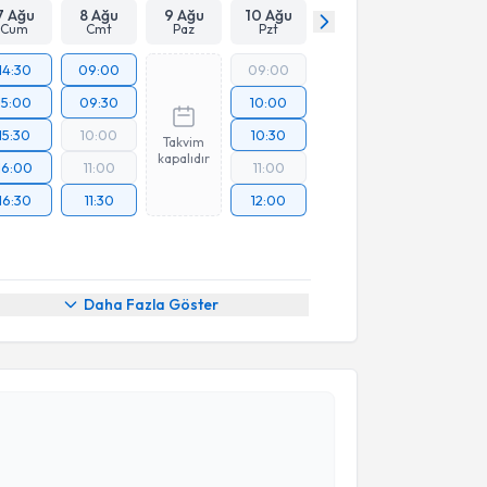
7 Ağu
8 Ağu
9 Ağu
10 Ağu
Cum
Cmt
Paz
Pzt
14:30
09:00
09:00
15:00
09:30
10:00
15:30
10:00
10:30
Takvim
kapalıdır
16:00
11:00
11:00
16:30
11:30
12:00
Daha Fazla Göster
akvimi Talebi
ra Göze
için randevu takvimi talebi oluşturun. Size bu
ndevu almanız için bir takvim hazırlandığında e-
lgilendireceğiz.