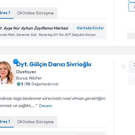
dres
1
Online Görüşme
t. Ayşe Nur Ayhan Zayıflama Merkezi
Haritada Göster
cak Mah. Sevenler Sok. Yanartaş Sit. No :8/F Selçuklu Konya
Dyt. Gülçin Darıcı Sivrioğlu
Diyetisyen
Bursa
,
Nilüfer
5
(
118
Değerlendirme)
dinize özgü beslenme sürecinizin nasıl olması gerektiğini
nmek ve sağlıklı,...
Devamı
dres
1
Online Görüşme