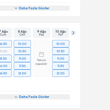
Daha Fazla Göster
7 Ağu
8 Ağu
9 Ağu
10 Ağu
Cum
Cmt
Paz
Pzt
14:30
10:00
10:00
15:00
10:30
10:30
15:30
11:00
11:00
Takvim
kapalıdır
16:00
11:30
11:30
16:30
12:00
12:00
Daha Fazla Göster