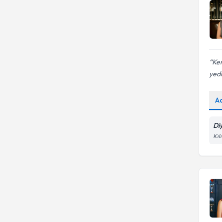
Ken
yedi
A
Di
Kıl