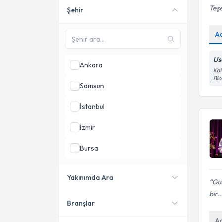
Teş
Şehir
Online danışmanlık sunan
uzmanları göster
A
Us
Ankara
Kal
Blo
Samsun
İstanbul
İzmir
Bursa
Antalya
Yakınımda Ara
Gül
Konya
bir..
Branşlar
Konumuma yakın uzmanları
göster
A