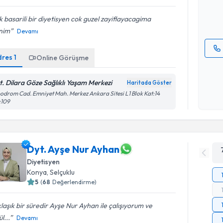
E-posta Ad
 basarili bir diyetisyen cok guzel zayiflayacagima
nim
Devamı
dres
1
Online Görüşme
Kişisel
okudum
t. Dilara Göze Sağlıklı Yaşam Merkezi
Haritada Göster
işlenm
odrom Cad. Emniyet Mah. Merkez Ankara Sitesi L1 Blok Kat:14
:109
Dyt. Ayşe Nur Ayhan
Diyetisyen
Konya
,
Selçuklu
5
(
68
Değerlendirme)
laşık bir süredir Ayşe Nur Ayhan ile çalışıyorum ve
l...
Devamı