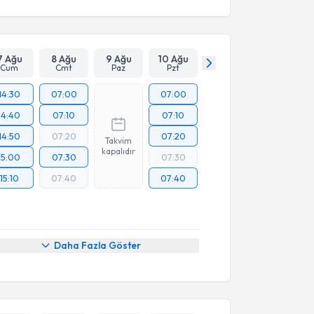
7 Ağu
8 Ağu
9 Ağu
10 Ağu
Cum
Cmt
Paz
Pzt
14:30
07:00
07:00
14:40
07:10
07:10
14:50
07:20
07:20
Takvim
kapalıdır
15:00
07:30
07:30
15:10
07:40
07:40
Daha Fazla Göster