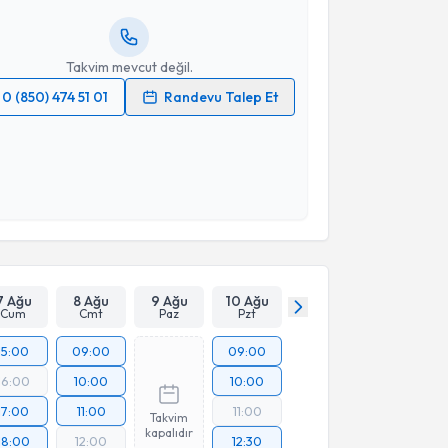
resiniz
Takvim mevcut değil.
0 (850) 474 51 01
Randevu Talep Et
 verilerimin işlenmesine ilişkin
Aydınlatma Metni
'ni
 ve kişisel verilerimin belirtilen kapsamda
esini kabul ediyorum.
Takvim Talebini Gönder
7 Ağu
8 Ağu
9 Ağu
10 Ağu
Cum
Cmt
Paz
Pzt
15:00
09:00
09:00
16:00
10:00
10:00
17:00
11:00
11:00
Takvim
kapalıdır
18:00
12:00
12:30