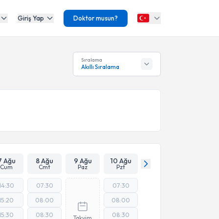
Giriş Yap
Doktor musun?
Sıralama
Akıllı Sıralama
7 Ağu
8 Ağu
9 Ağu
10 Ağu
Cum
Cmt
Paz
Pzt
14:30
07:30
07:30
15:20
08:00
08:00
15:30
08:30
08:30
Takvim