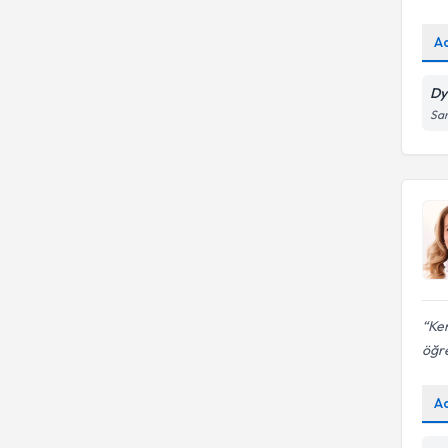
A
Dy
San
Ken
öğre
A