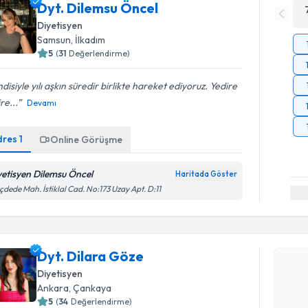
Dyt. Dilemsu Öncel
Diyetisyen
Samsun
,
İlkadım
5
(
31
Değerlendirme)
disiyle yılı aşkın süredir birlikte hareket ediyoruz. Yedire
re...
Devamı
dres
1
Online Görüşme
yetisyen Dilemsu Öncel
Haritada Göster
ıçdede Mah. İstiklal Cad. No:173 Uzay Apt. D:11
Randevu T
Dyt. Dilara Göze
Dyt. Dila
Diyetisyen
uzmandan ra
Ankara
,
Çankaya
posta ile bi
5
(
34
Değerlendirme)