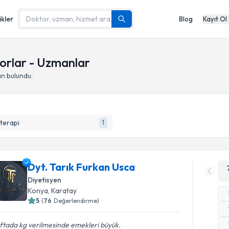
ikler
Blog
Kayıt Ol
orlar - Uzmanlar
n bulundu.
terapi
1
Dyt. Tarık Furkan Usca
Diyetisyen
Konya
,
Karatay
5
(
76
Değerlendirme)
ftada kg verilmesinde emekleri büyük.