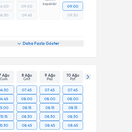
kapalıdır
16:00
09:00
09:00
16:30
09:45
09:30
Daha Fazla Göster
7 Ağu
8 Ağu
9 Ağu
10 Ağu
Cum
Cmt
Paz
Pzt
14:30
07:45
07:45
07:45
14:45
08:00
08:00
08:00
15:00
08:15
08:15
08:15
15:15
08:30
08:30
08:30
15:30
08:45
08:45
08:45