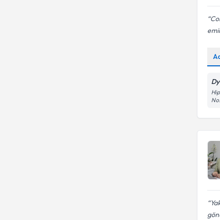
Cok
emi
A
Dy
Hip
No
Yak
gönü