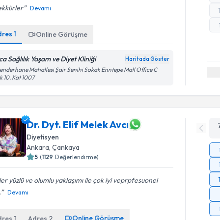
ekkürler
Devamı
dres
1
Online Görüşme
ca Sağlılık Yaşam ve Diyet Kliniği
Haritada Göster
enderhane Mahallesi Şair Senihi Sokak Enntepe Mall Office C
k 10. Kat 1007
Dr. Dyt. Elif Melek Avcı
Diyetisyen
Ankara
,
Çankaya
5
(
1129
Değerlendirme)
er yüzlü ve olumlu yaklaşımı ile çok iyi veprpfesuonel
.
Devamı
Online Görüşme
dres
1
Adres
2