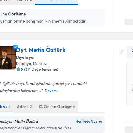
line Görüşme
 uzman online danışmanlık hizmeti sunmaktadır.
Dyt. Metin Öztürk
Diyetisyen
Kütahya
,
Merkez
5
(
314
Değerlendirme)
 ilgili bir beyefendi işindede çok iyi çevremdeki
ka
daşlardan biliyorum...
Devamı
dres
1
Adres
2
Online Görüşme
yetisyen Metin Öztürk
Haritada Göster
paşa Mahallesi Öğretmenler Caddesi No:11 D:1