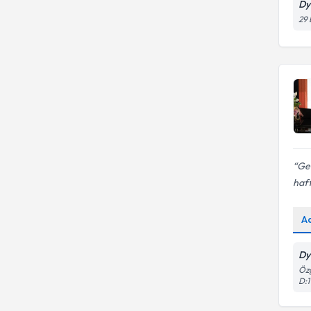
Dy
29 
Ge
haft
A
Dy
Özg
D:1