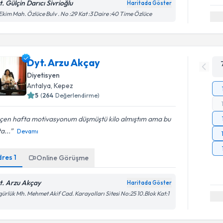
t. Gülçin Darıcı Sivrioğlu
Haritada Göster
Ekim Mah. Özlüce Bulv . No :29 Kat :3 Daire :40 Time Özlüce
Dyt. Arzu Akçay
Diyetisyen
Antalya
,
Kepez
5
(
264
Değerlendirme)
çen hafta motivasyonum düşmüştü kilo almıştım ama bu
a...
Devamı
dres
1
Online Görüşme
t. Arzu Akçay
Haritada Göster
ürlük Mh. Mehmet Akif Cad. Karayolları Sitesi No:25 10.Blok Kat:1