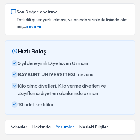
Son Değerlendirme
Tatlı dili güler yüzlü olması, ve anında sizinle iletişimde olm
ası,...
devamı
Hızlı Bakış
5
yıl deneyimli Diyetisyen Uzmanı
BAYBURT UNIVERSITESI
mezunu
Kilo alma diyetleri, Kilo verme diyetleri ve
Zayıflama diyetleri alanlarında uzman
10
adet sertifika
Adresler
Hakkında
Yorumlar
Mesleki Bilgiler