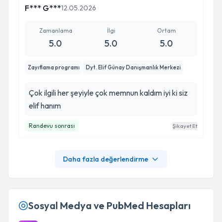
F*** G***
12.05.2026
Zamanlama
İlgi
Ortam
5.0
5.0
5.0
Zayıflama programı
Dyt. Elif Günay Danışmanlık Merkezi
Çok ilgili her şeyiyle çok memnun kaldım iyi ki siz
elif hanım
Randevu sonrası
Şikayet Et
Daha fazla değerlendirme
Sosyal Medya ve PubMed Hesapları