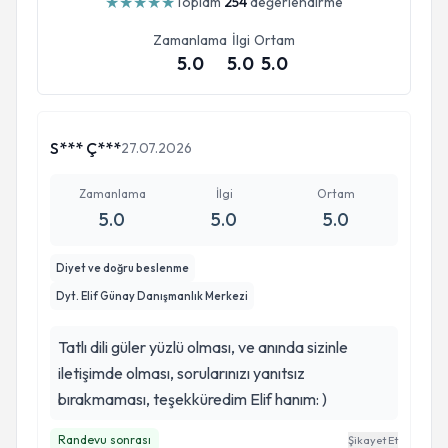
★
★
★
★
★
Toplam
254
değerlendirme
Zamanlama
İlgi
Ortam
5.0
5.0
5.0
S*** Ç***
27.07.2026
Zamanlama
İlgi
Ortam
5.0
5.0
5.0
Diyet ve doğru beslenme
Dyt. Elif Günay Danışmanlık Merkezi
Tatlı dili güler yüzlü olması, ve anında sizinle
iletişimde olması, sorularınızı yanıtsız
bırakmaması, teşekküredim Elif hanım: )
Randevu sonrası
Şikayet Et