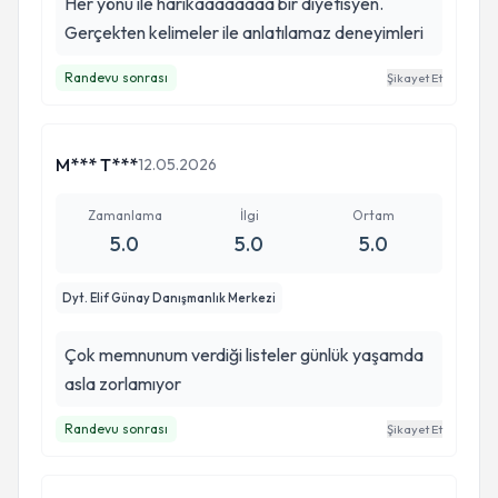
Her yönü ile harikaaaaaaaa bir diyetisyen.
Gerçekten kelimeler ile anlatılamaz deneyimleri
Randevu sonrası
Şikayet Et
M*** T***
12.05.2026
Zamanlama
İlgi
Ortam
5.0
5.0
5.0
Dyt. Elif Günay Danışmanlık Merkezi
Çok memnunum verdiği listeler günlük yaşamda
asla zorlamıyor
Randevu sonrası
Şikayet Et