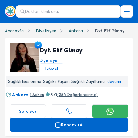
Doktor, klinik ara...
Anasayfa
Diyetisyen
Ankara
Dyt. Elif Günay
Dyt. Elif Günay
Diyetisyen
Takip Et
Dyt. Elif Günay Profil Fotoğrafı
Sağlıklı Beslenme, Sağlıklı Yaşam, Sağlıklı Zayıflama
devamı
Ankara
5.0
1 Adres
(
254
Değerlendirme)
Soru Sor
Randevu Al