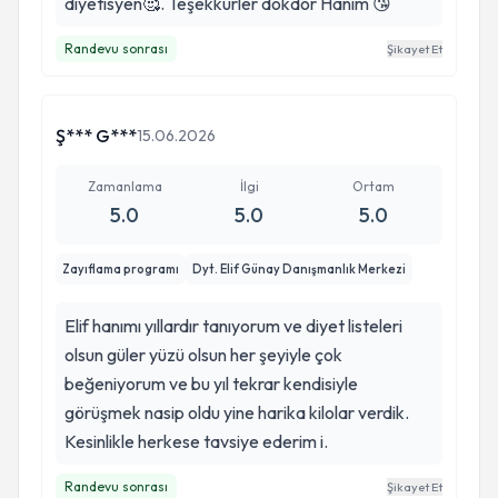
diyetısyen🥰. Teşekkürler dokdor Hanım 😘
Randevu sonrası
Şikayet Et
Ş*** G***
15.06.2026
Zamanlama
İlgi
Ortam
5.0
5.0
5.0
Zayıflama programı
Dyt. Elif Günay Danışmanlık Merkezi
Elif hanımı yıllardır tanıyorum ve diyet listeleri
olsun güler yüzü olsun her şeyiyle çok
beğeniyorum ve bu yıl tekrar kendisiyle
görüşmek nasip oldu yine harika kilolar verdik.
Kesinlikle herkese tavsiye ederim i.
Randevu sonrası
Şikayet Et