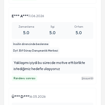
E*** A***
11.06.2026
Zamanlama
İlgi
Ortam
5.0
5.0
5.0
İnsülin direncinde beslenme
Dyt. Elif Günay Danışmanlık Merkezi
Yaklaşımı iyiydi bu sürecde motive etti birlikte
istediğimiz hedefe ulaşıyoruz
Randevu sonrası
Şikayet Et
Ü*** D***
16.05.2026