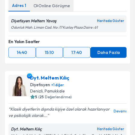
Adres
1
Online Görüşme
Diyetisyen Meltem Yavaş
Haritada Göster
Odunluk Mah. Liman Cad. No :17 Kızılay Plaza Daire : 61
En Yakın Saatler
14:40
15:10
17:40
Daha Fazla
Dyt. Meltem Kılıç
Diyetisyen
+
1
diğer
Denizli
,
Pamukkale
5
(
25
Değerlendirme)
Klasik diyetlerin dışında kişiye özel olarak hazırlanıyor
Devamı
ve psikolojik olarak...
Dyt. Meltem Kılıç
Haritada Göster