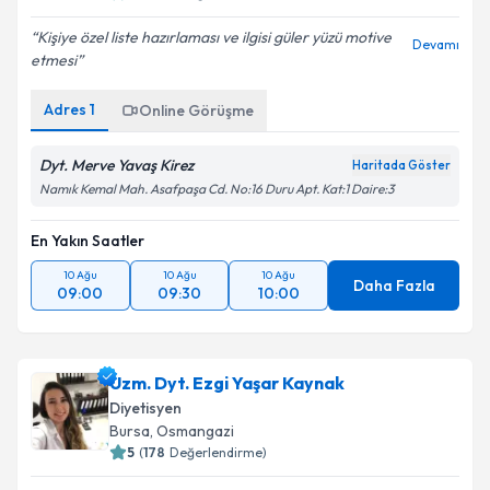
Kişiye özel liste hazırlaması ve ilgisi güler yüzü motive
Devamı
etmesi
Adres
1
Online Görüşme
Dyt. Merve Yavaş Kirez
Haritada Göster
Namık Kemal Mah. Asafpaşa Cd. No:16 Duru Apt. Kat:1 Daire:3
En Yakın Saatler
10 Ağu
10 Ağu
10 Ağu
Daha Fazla
09:00
09:30
10:00
Uzm. Dyt. Ezgi Yaşar Kaynak
Diyetisyen
Bursa
,
Osmangazi
5
(
178
Değerlendirme)
Kilo verme sürecimde güler yüzü ve hoş sohbetiyle
Devamı
eşlik etti