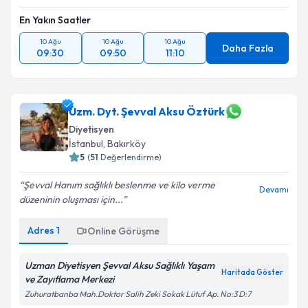
En Yakın Saatler
10 Ağu
10 Ağu
10 Ağu
Daha Fazla
09:30
09:50
11:10
Uzm. Dyt. Şevval Aksu Öztürk
Diyetisyen
İstanbul
,
Bakırköy
5
(
51
Değerlendirme)
Şevval Hanım sağlıklı beslenme ve kilo verme
Devamı
düzeninin oluşması için...
Adres
1
Online Görüşme
Uzman Diyetisyen Şevval Aksu Sağlıklı Yaşam
Haritada Göster
ve Zayıflama Merkezi
Zuhuratbanba Mah.Doktor Salih Zeki Sokak Lütuf Ap. No:3 D:7