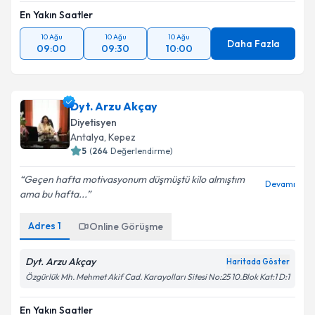
En Yakın Saatler
10 Ağu
10 Ağu
10 Ağu
Daha Fazla
09:00
09:30
10:00
Dyt. Arzu Akçay
Diyetisyen
Antalya
,
Kepez
5
(
264
Değerlendirme)
Geçen hafta motivasyonum düşmüştü kilo almıştım
Devamı
ama bu hafta...
Adres
1
Online Görüşme
Dyt. Arzu Akçay
Haritada Göster
Özgürlük Mh. Mehmet Akif Cad. Karayolları Sitesi No:25 10.Blok Kat:1 D:1
En Yakın Saatler