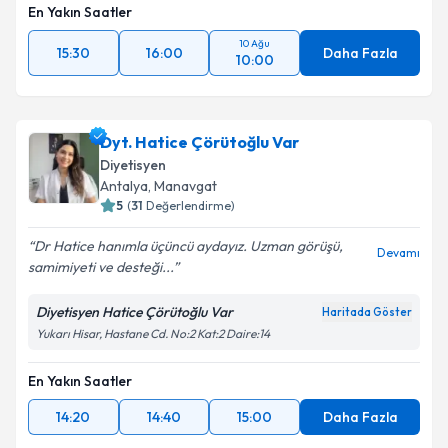
10 Ağu
15:30
16:00
Daha Fazla
10:00
Dyt. Hatice Çörütoğlu Var
Diyetisyen
Antalya
,
Manavgat
5
(
31
Değerlendirme)
Dr Hatice hanımla üçüncü aydayız. Uzman görüşü,
Devamı
samimiyeti ve desteği...
Diyetisyen Hatice Çörütoğlu Var
Haritada Göster
Yukarı Hisar, Hastane Cd. No:2 Kat:2 Daire:14
En Yakın Saatler
14:20
14:40
15:00
Daha Fazla