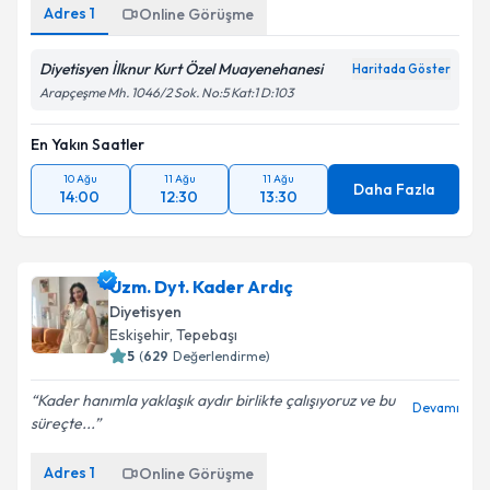
Diyetisyen İlknur Kurt Özel Muayenehanesi
Haritada Göster
Arapçeşme Mh. 1046/2 Sok. No:5 Kat:1 D:103
En Yakın Saatler
10 Ağu
11 Ağu
11 Ağu
Daha Fazla
14:00
12:30
13:30
Uzm. Dyt. Kader Ardıç
Diyetisyen
Eskişehir
,
Tepebaşı
5
(
629
Değerlendirme)
Kader hanımla yaklaşık aydır birlikte çalışıyoruz ve bu
Devamı
süreçte...
Adres
1
Online Görüşme