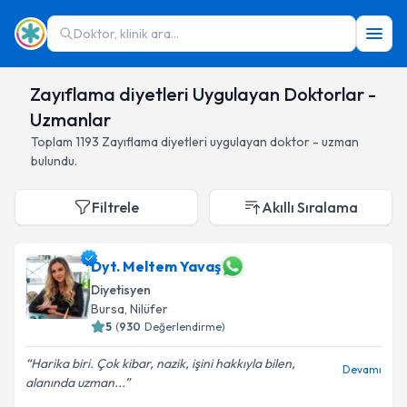
Doktor, klinik ara...
Zayıflama diyetleri Uygulayan Doktorlar -
Uzmanlar
Toplam
1193
Zayıflama diyetleri
uygulayan doktor - uzman
bulundu.
Filtrele
Akıllı Sıralama
Dyt. Meltem Yavaş
Diyetisyen
Bursa
,
Nilüfer
5
(
930
Değerlendirme)
Harika biri. Çok kibar, nazik, işini hakkıyla bilen,
Devamı
alanında uzman...