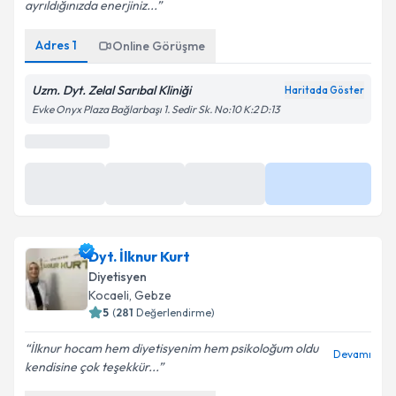
Kişisel verilerimin işlenmesine ilişkin
Aydınlatma
Adres
1
Online Görüşme
Metni
'ni okudum ve kişisel verilerimin belirtilen
kapsamda işlenmesini kabul ediyorum.
Uzm. Dyt. Zelal Sarıbal Kliniği
Haritada Göster
Evke Onyx Plaza Bağlarbaşı 1. Sedir Sk. No:10 K:2 D:13
Takvim Talebini Gönder
En Yakın Saatler
27 Ağu
27 Ağu
27 Ağu
Daha Fazla
09:30
10:00
11:00
Dyt. İlknur Kurt
Diyetisyen
Kocaeli
,
Gebze
5
(
281
Değerlendirme)
İlknur hocam hem diyetisyenim hem psikoloğum oldu
Devamı
kendisine çok teşekkür...
Adres
1
Online Görüşme