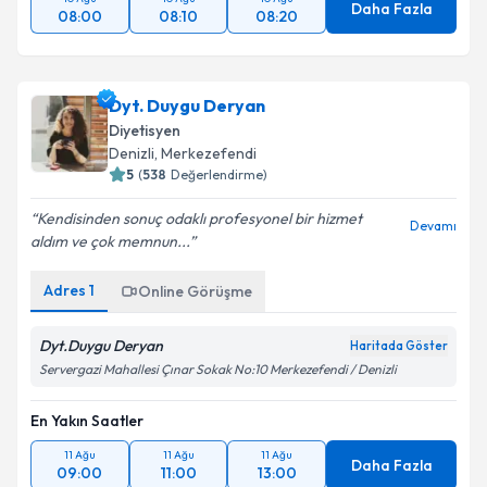
Dyt. Duygu Deryan
Diyetisyen
Denizli
,
Merkezefendi
5
(
538
Değerlendirme)
Kendisinden sonuç odaklı profesyonel bir hizmet
Devamı
aldım ve çok memnun...
Adres
1
Online Görüşme
Dyt.Duygu Deryan
Haritada Göster
Servergazi Mahallesi Çınar Sokak No:10 Merkezefendi / Denizli
En Yakın Saatler
11 Ağu
11 Ağu
11 Ağu
Daha Fazla
09:00
11:00
13:00