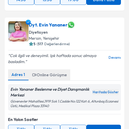
Dyt. Evin Yananer
Diyetisyen
Mersin
,
Yenişehir
5
(
517
Değerlendirme)
Cok ilgili ve deneyimli. Ipk haftada sonuc almaya
Devamı
basladim.
Adres
1
Online Görüşme
Evin Yananer Beslenme ve Diyet Danışmanlık
Haritada Göster
Merkezi
Güvenevler Mahalllesi,1919 Sok 1.Cadde No:122 Kat: 6, Altunbaş Eczanesi
Üstü, Medikal Plaza 33140
En Yakın Saatler
10 Ağu
10 Ağu
10 Ağu
Daha Fazla
08:00
08:10
08:20