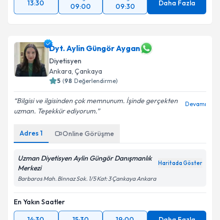
Dyt. Aylin Güngör Aygan
Diyetisyen
Ankara
,
Çankaya
5
(
98
Değerlendirme)
Bilgisi ve ilgisinden çok memnunum. İşinde gerçekten
Devamı
uzman. Teşekkür ediyorum.
Adres
1
Online Görüşme
Uzman Diyetisyen Aylin Güngör Danışmanlık
Haritada Göster
Merkezi
Barbaros Mah. Binnaz Sok. 1/5 Kat: 3 Çankaya Ankara
En Yakın Saatler
14:30
15:30
19:00
Daha Fazla