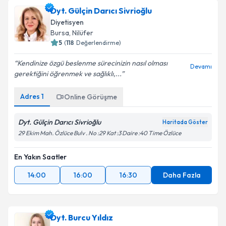
Diyetisyen
Bursa
,
Nilüfer
5
(
118
Değerlendirme)
Kendinize özgü beslenme sürecinizin nasıl olması
Devamı
gerektiğini öğrenmek ve sağlıklı,...
Adres
1
Online Görüşme
Dyt. Gülçin Darıcı Sivrioğlu
Haritada Göster
29 Ekim Mah. Özlüce Bulv . No :29 Kat :3 Daire :40 Time Özlüce
En Yakın Saatler
14:00
16:00
16:30
Daha Fazla
Dyt. Burcu Yıldız
Diyetisyen
İstanbul
,
Büyükçekmece