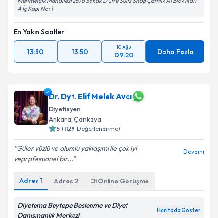
Mehmetçik Mahallesi 2576 Sokak D Life Suıts Shop Çamlık A1 Blok No:1
A İç Kapı No: 1
En Yakın Saatler
10 Ağu
13:30
13:50
Daha Fazla
09:20
Dr. Dyt. Elif Melek Avcı
Diyetisyen
Ankara
,
Çankaya
5
(
1129
Değerlendirme)
Güler yüzlü ve olumlu yaklaşımı ile çok iyi
Devamı
veprpfesuonel bir...
Online Görüşme
Adres
1
Adres
2
Online Görüşme
Bu uzman online danışmanlık hizmeti sunmaktadır.