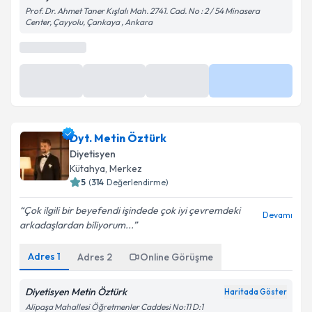
Dyt. Metin Öztürk
Diyetisyen
Kütahya
,
Merkez
5
(
314
Değerlendirme)
Çok ilgili bir beyefendi işindede çok iyi çevremdeki
Devamı
arkadaşlardan biliyorum...
Adres
1
Adres
2
Online Görüşme
Diyetisyen Metin Öztürk
Haritada Göster
Alipaşa Mahallesi Öğretmenler Caddesi No:11 D:1