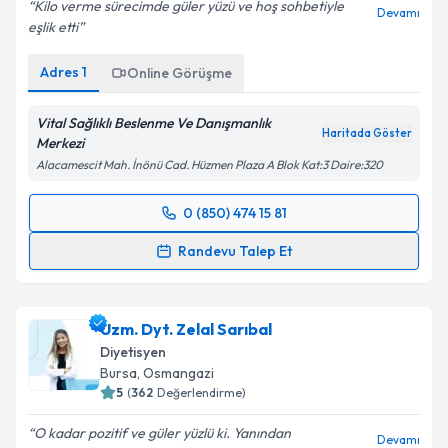
Adres
1
Online Görüşme
Vital Sağlıklı Beslenme Ve Danışmanlık
Haritada Göster
Merkezi
Alacamescit Mah. İnönü Cad. Hüzmen Plaza A Blok Kat:3 Daire:320
0 (850) 474 15 81
Randevu Takvimi Talebi
Randevu Talep Et
Uzm. Dyt. Ezgi Yaşar Kaynak
için randevu takvimi
talebi oluşturun. Size bu uzmandan randevu almanız
Uzm. Dyt. Zelal Sarıbal
için bir takvim hazırlandığında e-posta ile
bilgilendireceğiz.
Diyetisyen
Bursa
,
Osmangazi
E-posta Adresiniz
5
(
362
Değerlendirme)
O kadar pozitif ve güler yüzlü ki. Yanından
Devamı
ayrıldığınızda enerjiniz...