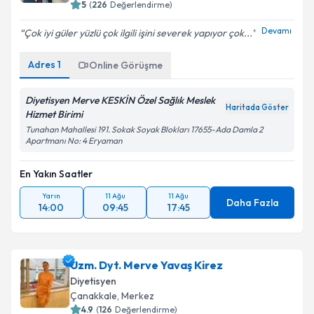
Devamı
Çok iyi güler yüzlü çok ilgili işini severek yapıyor çok...
Adres
1
Online Görüşme
Diyetisyen Merve KESKİN Özel Sağlık Meslek
Haritada Göster
Hizmet Birimi
Tunahan Mahallesi 191. Sokak Soyak Blokları 17655-Ada Damla 2
Apartmanı No: 4 Eryaman
En Yakın Saatler
Yarın
11 Ağu
11 Ağu
Daha Fazla
14:00
09:45
17:45
Uzm. Dyt. Merve Yavaş Kirez
Diyetisyen
Çanakkale
,
Merkez
4.9
(
126
Değerlendirme)