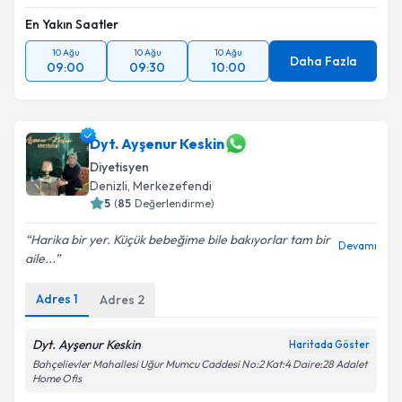
En Yakın Saatler
10 Ağu
10 Ağu
10 Ağu
Daha Fazla
09:00
09:30
10:00
Dyt. Ayşenur Keskin
Diyetisyen
Denizli
,
Merkezefendi
5
(
85
Değerlendirme)
Harika bir yer. Küçük bebeğime bile bakıyorlar tam bir
Devamı
aile...
Adres
1
Adres
2
Dyt. Ayşenur Keskin
Haritada Göster
Bahçelievler Mahallesi Uğur Mumcu Caddesi No:2 Kat:4 Daire:28 Adalet
Home Ofis