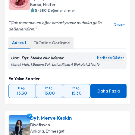
5
(
380
Değerlendirme)
Çok memnunum eğer kararlıysanız mutlaka gelin
Devamı
değerlendirin.
Adres
1
Online Görüşme
Uzm. Dyt. Melike Nur İldemir
Haritada Göster
Konak Mah. 1.Badem Sok. Lotus Plaza A Blok Kat :2 No:16
En Yakın Saatler
11 Ağu
12 Ağu
12 Ağu
Daha Fazla
13:30
15:00
15:30
Dyt. Merve Keskin
Diyetisyen
Ankara
,
Etimesgut
5
(
226
Değerlendirme)