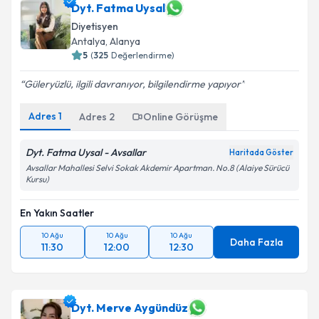
Diyetisyen
Antalya
,
Alanya
5
(
325
Değerlendirme)
Güleryüzlü, ilgili davranıyor, bilgilendirme yapıyor
Adres
1
Adres
2
Online Görüşme
Dyt. Fatma Uysal - Avsallar
Haritada Göster
Avsallar Mahallesi Selvi Sokak Akdemir Apartman. No.8 (Alaiye Sürücü
Kursu)
En Yakın Saatler
10 Ağu
10 Ağu
10 Ağu
Daha Fazla
11:30
12:00
12:30
Dyt. Merve Aygündüz
Diyetisyen