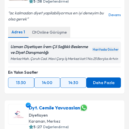
ac kalmadan diyet yapilabiliyormus en iyi deneyim bu
Devamı
olsa gerek
Adres
1
Online Görüşme
Uzman Diyetisyen İrem Çil Sağlıklı Beslenme
Haritada Göster
ve Diyet Danışmanlığı
Merkez Mah. Çoruh Cad. Mavi Çarşı İş Merkezi kat:1 No:25 Borçka Artvin
En Yakın Saatler
13:30
14:00
14:30
Daha Fazla
Dyt. Cemile Yavuzaslan
Diyetisyen
Karaman
,
Merkez
5
(
27
Değerlendirme)