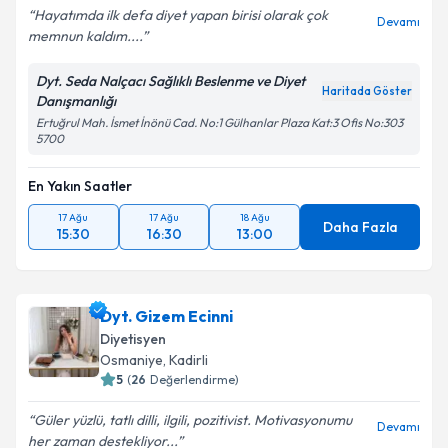
Devamı
memnun kaldım....
Dyt. Seda Nalçacı Sağlıklı Beslenme ve Diyet
Haritada Göster
Danışmanlığı
Ertuğrul Mah. İsmet İnönü Cad. No:1 Gülhanlar Plaza Kat:3 Ofis No:303
5700
En Yakın Saatler
17 Ağu
17 Ağu
18 Ağu
Daha Fazla
15:30
16:30
13:00
Dyt. Gizem Ecinni
Diyetisyen
Osmaniye
,
Kadirli
5
(
26
Değerlendirme)
Güler yüzlü, tatlı dilli, ilgili, pozitivist. Motivasyonumu
Devamı
her zaman destekliyor...