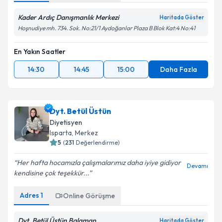
Kader Ardıç Danışmanlık Merkezi
Haritada Göster
Hoşnudiye mh. 734. Sok. No:21/1 Aydoğanlar Plaza B Blok Kat:4 No:41
En Yakın Saatler
14:30
14:45
15:00
Daha Fazla
Dyt. Betül Üstün
Diyetisyen
Isparta
,
Merkez
5
(
231
Değerlendirme)
Her hafta hocamızla çalışmalarımız daha iyiye gidiyor
Devamı
kendisine çok teşekkür...
Adres
1
Online Görüşme
Dyt. Betül Üstün Balaman
Haritada Göster
Modernevler Mahallesi Gök Suit Sitesi B Blok 3150 Sokak No:2-8B