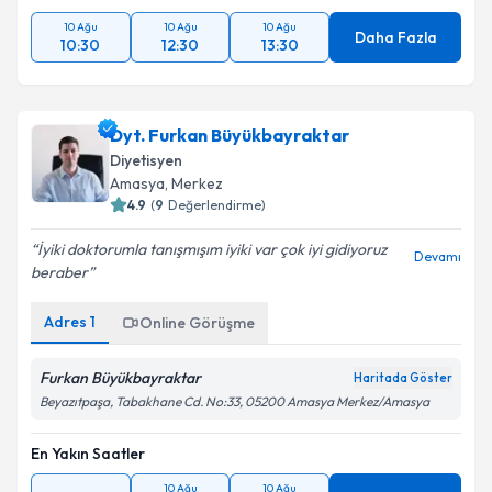
10 Ağu
10 Ağu
10 Ağu
Daha Fazla
10:30
12:30
13:30
Dyt. Furkan Büyükbayraktar
Diyetisyen
Amasya
,
Merkez
4.9
(
9
Değerlendirme)
İyiki doktorumla tanışmışım iyiki var çok iyi gidiyoruz
Devamı
beraber
Adres
1
Online Görüşme
Furkan Büyükbayraktar
Haritada Göster
Beyazıtpaşa, Tabakhane Cd. No:33, 05200 Amasya Merkez/Amasya
En Yakın Saatler
10 Ağu
10 Ağu
13:30
Daha Fazla
09:00
09:30