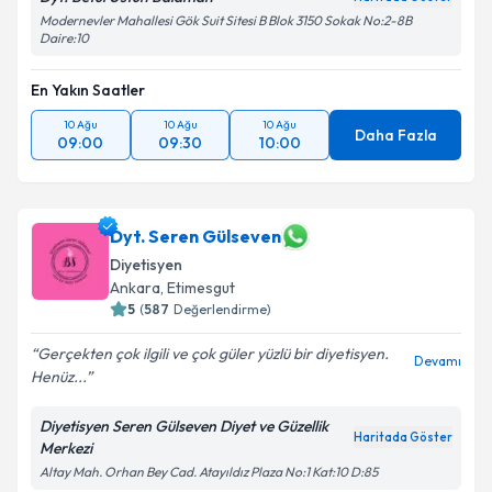
Daire:10
En Yakın Saatler
10 Ağu
10 Ağu
10 Ağu
Daha Fazla
09:00
09:30
10:00
Dyt. Seren Gülseven
Diyetisyen
Ankara
,
Etimesgut
5
(
587
Değerlendirme)
Gerçekten çok ilgili ve çok güler yüzlü bir diyetisyen.
Devamı
Henüz...
Diyetisyen Seren Gülseven Diyet ve Güzellik
Haritada Göster
Merkezi
Altay Mah. Orhan Bey Cad. Atayıldız Plaza No:1 Kat:10 D:85