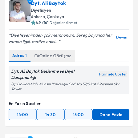
Diyetisyen
Ankara
,
Çankaya
4.9
(
161
Değerlendirme)
Diyetisyenimden çok memnunum. Süreç boyunca her
Devamı
zaman ilgili, motive edici...
Adres
1
Online Görüşme
Dyt. Ali Baytok Beslenme ve Diyet
Haritada Göster
Danışmanlığı
İşçi Blokları Mah. Muhsin Yazıcıoğlu Cad. No:57/5 Kat:2 Regnum Sky
Tower
En Yakın Saatler
14:00
14:30
15:00
Daha Fazla
Dyt. Fatma Uysal