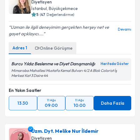
5
(
47
Değerlendirme)
Uzman ile ilgili deneyimim gerçekten herşey net ve
Devamı
gayet açıklayıcı....
Adres
1
Online Görüşme
Burcu Yıldız Beslenme ve Diyet Danışmanlığı
Haritada Göster
Mimaroba Mahallesi Mustafa Kemal Bulvarı 4/2 A Blok Colorist İş
Merkezi Kat 3 Daire 44
En Yakın Saatler
11 Ağu
11 Ağu
13:30
Daha Fazla
09:00
10:00
Uzm. Dyt. Melike Nur İldemir
Diyetisyen
Bursa
,
Nilüfer