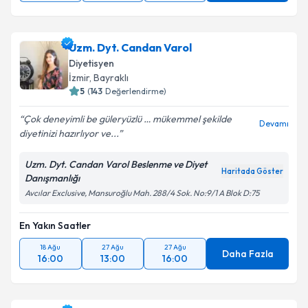
Uzm. Dyt. Candan Varol
Diyetisyen
İzmir
,
Bayraklı
5
(
143
Değerlendirme)
Çok deneyimli be güleryüzlü … mükemmel şekilde
Devamı
diyetinizi hazırlıyor ve...
Uzm. Dyt. Candan Varol Beslenme ve Diyet
Haritada Göster
Danışmanlığı
Avcılar Exclusive, Mansuroğlu Mah. 288/4 Sok. No:9/1 A Blok D:75
En Yakın Saatler
18 Ağu
27 Ağu
27 Ağu
Daha Fazla
16:00
13:00
16:00
Dyt. Ali Baytok