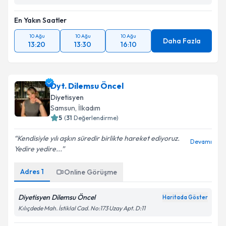
En Yakın Saatler
10 Ağu
10 Ağu
10 Ağu
Daha Fazla
13:20
13:30
16:10
Dyt. Dilemsu Öncel
Diyetisyen
Samsun
,
İlkadım
5
(
31
Değerlendirme)
Kendisiyle yılı aşkın süredir birlikte hareket ediyoruz.
Devamı
Yedire yedire...
Adres
1
Online Görüşme
Diyetisyen Dilemsu Öncel
Haritada Göster
Kılıçdede Mah. İstiklal Cad. No:173 Uzay Apt. D:11
En Yakın Saatler