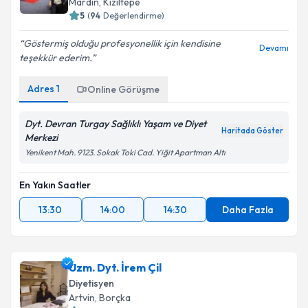
5
(
94
Değerlendirme)
Göstermiş olduğu profesyonellik için kendisine
Devamı
teşekkür ederim.
Adres
1
Online Görüşme
Dyt. Devran Turgay Sağlıklı Yaşam ve Diyet
Haritada Göster
Merkezi
Yenikent Mah. 9123. Sokak Toki Cad. Yiğit Apartman Altı
En Yakın Saatler
13:30
14:00
14:30
Daha Fazla
Uzm. Dyt. İrem Çil
Diyetisyen
Artvin
,
Borçka
5
(
38
Değerlendirme)