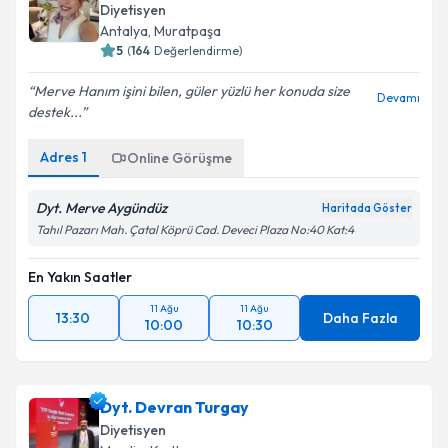
Antalya
,
Muratpaşa
5
(
164
Değerlendirme)
Merve Hanım işini bilen, güler yüzlü her konuda size
Devamı
destek...
Adres
1
Online Görüşme
Dyt. Merve Aygündüz
Haritada Göster
Tahıl Pazarı Mah. Çatal Köprü Cad. Deveci Plaza No:40 Kat:4
En Yakın Saatler
11 Ağu
11 Ağu
13:30
Daha Fazla
10:00
10:30
Dyt. Devran Turgay
Diyetisyen
Mardin
,
Kızıltepe