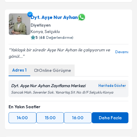
Dyt. Ayşe Nur Ayhan
Diyetisyen
Konya
,
Selçuklu
5
(
68
Değerlendirme)
Yaklaşık bir süredir Ayşe Nur Ayhan ile çalışıyorum ve
Devamı
gönül...
Adres
1
Online Görüşme
Dyt. Ayşe Nur Ayhan Zayıflama Merkezi
Haritada Göster
Sancak Mah. Sevenler Sok. Yanartaş Sit. No :8/F Selçuklu Konya
En Yakın Saatler
14:00
15:00
16:00
Daha Fazla
Dyt. Gülçin Darıcı Sivrioğlu