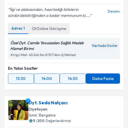
İlgi ve alakasından, hazırladığı listelerin
Devamı
sürdürülebilirliğinden o kadar memnunum ki....
Adres
1
Online Görüşme
Özel Dyt. Cemile Yavuzaslan Sağlık Meslek
Haritada Göster
Hizmet Birimi
Kirişçi Mah. 45.Sok No:5/107 Akın İş Merkezi
En Yakın Saatler
13:30
14:00
14:30
Daha Fazla
Dyt. Seda Nalçacı
Diyetisyen
İzmir
,
Bergama
5
(
200
Değerlendirme)
Hayatımda ilk defa diyet yapan birisi olarak çok